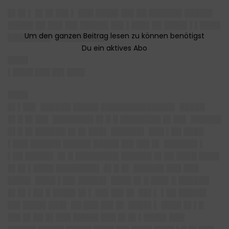
█▌█▌▌ █▌█▌██▌▌ ███ ████▌██▌██ ██████▌█████▌
█████ ██ ███ ██▌█████▌██▌▌███▌██ ████▌▌▌████
████████▌ █████████▌
████
▌████ ███ ██▌███▌
████
█▌▌██▌ ██████ █████ ██████████████▌ █████
█▌█ █▌██▌ ████████ █▌█ █ ████████ █▌██▌ ██████
█▌█ █▌██████ █▌█▌███▌ ██████▌ ███ ▌██ ████
▌███ ██████ █████▌█████ ██▌██▌█▌ ██████▌▌
▌██ █████▌ █▌█ ████████▌██████ █▌██ ████ ████
█▌█▌▌████ ████████▌ █▌█ █▌ ██████ ███ ███
████▌ ████ ▌██▌█████▌ ████ █▌█ ███▌█ ██████
█▌█▌▌██ █ ████▌█▌▌ ██▌██▌█▌ ██▌▌ ▌██ █████▌
██▌████▌███▌ ██ ███ ██▌█▌ ████▌▌ ████ █▌▌█
██▌█▌██ █▌███ █████ ███ █▌█▌▌████▌███