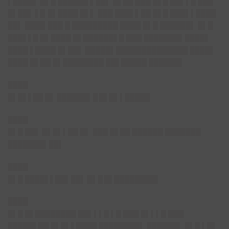
▌████▌ █▌█ ██████ ▌██▌ █▌██ ███ █▌█ ██▌▌█ ███
█▌██▌ ▌█ █▌████ █▌▌ ███ ███▌▌██ █▌█ ███▌▌████
██▌ ████ ███ █ █████████ ████ █▌█ ██████▌ █▌█
███▌▌█ █▌████ █▌██████▌█ ███ ███████▌████▌
████ ▌████ █▌██▌ █████▌██████████████ ████▌
████ █▌██ █▌████████ ██▌█████ ██████▌
████
█▌█▌▌██ █▌ ██████▌█ █▌█▌▌█████
████
█▌█ ██▌ █▌█▌▌██ █▌ ███ █▌██ ██████ ███████
███████▌██▌
████
█▌█ ████▌▌██▌██▌ █▌█ █▌████████▌
████
█▌█ █▌████████ ██▌▌▌█ ▌█ ███ █▌▌▌█ ███
█████▌██ █▌█▌▌████ ████████▌ ██████▌ █▌█ ▌█▌