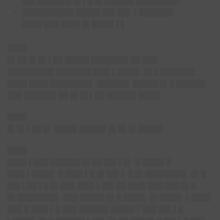
██▌███████ █▌▌█ █▌██████ █████████
██████████▌█████ ██▌██▌ ▌███████
████ ███ ████ █▌████▌▌▌
████
█▌██ █▌█▌▌██
█████ ███████▌██ ███
█████████▌███████ ███▌▌████▌ █▌█ ███████
████ ████ ████████▌ ██████▌ █████ █▌█ ██████
███ ██████▌██ █▌█▌▌██ ██████ ████▌
████
█▌█▌▌██ █▌ ████▌█████▌█▌█▌█▌█████
████
████ ▌███ ██████ █▌██ ██▌▌█▌ █ ████▌█
███▌▌████▌ █ ███▌▌█ █▌██▌▌ █ █▌████████▌ █▌█
██▌▌██ ▌█ █▌███ ███▌▌██▌██ ███▌███ ███ █▌█
█▌████████▌ ███ █████ █▌█ ████▌ █▌████▌ ▌████
███ █ ███▌▌█ ███ ██████ █████ ▌███ ██▌▌█