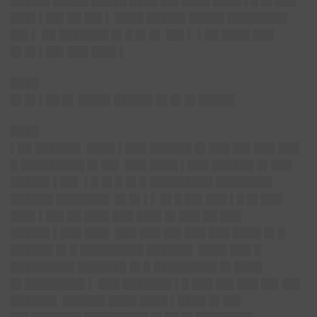
█████▌█████ █████ ████ ██▌████ ████ ▌█ █▌███
███▌▌██▌██ ██▌▌ ████ █████▌█████ ████████▌
██▌▌ ██ ███████ █▌█ █▌█▌ ██▌▌ ▌██ ████ ███
█▌█▌▌██▌███ ███▌▌
████
█▌█▌▌██ █▌ ████▌█████▌█▌█▌█▌█████
████
▌██ ██████▌ ████ ▌███ ██████ █▌███ ██▌███ ███
█ █████████ █▌██▌ ███ ████ ▌███ ██████ █▌███
█████▌▌██▌ ▌█ █▌█ █▌█ █████████ ████████
██████ ███████▌ █▌█▌▌▌ █▌█ ██▌███ ▌█ █▌███
███▌▌██▌██ ███▌███ ███▌█▌███ ██ ███
█████▌▌███ ███▌ ███ ███ ██▌███ ███ ████ █▌█
██████ █▌█ █████████ ██████▌ ████ ███ █
█████████ ███████ █▌█ █████████ █▌████
█▌████████▌▌ ███ ███████ ▌█ ███ ██▌███ ██▌██▌
██████▌ ██████ ████ ████ ▌████ █▌██▌