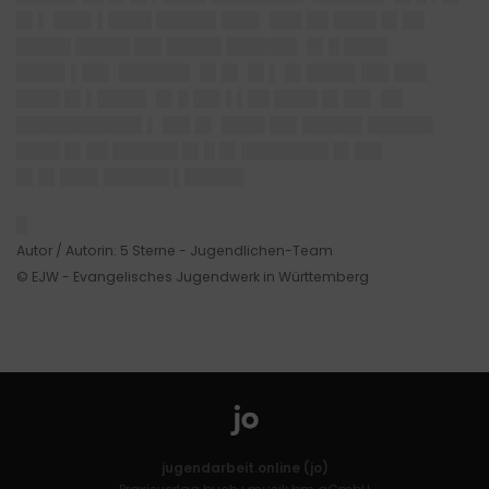
█▌▌ ███▌▌████ █████▌███▌ ███ ██ ████ █▌██
█████ █████ ██▌█████ ██████▌ █▌█ ████
████▌▌██▌ ██████▌ █▌█▌ █▌▌ █▌████▌██▌███
████ █▌▌████▌ █▌█ ██▌▌▌██ ████ █▌██▌ ██
███████████▌▌ ██▌█▌ ████ ██▌█████▌██████
████ █▌██ ██████ █▌█ █▌████████ █▌██▌
█▌█▌███▌██████ ▌█████▌
█
Autor / Autorin: 5 Sterne - Jugendlichen-Team
© EJW - Evangelisches Jugendwerk in Württemberg
jugendarbeit.online (jo)