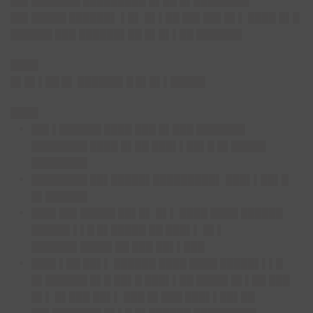
██▌███████ █████████ █▌██ █▌████████
██▌█████ ██████▌ ▌█▌ █▌▌██ ██▌██▌█▌▌ ████ █▌█
██████ ███ ██████▌██ █▌█▌▌██ ██████▌
████
█▌█▌▌██ █▌ ██████▌█ █▌█▌▌█████
████
██▌▌██████ ████ ███ █▌███ ███████
████████ ████ █▌██ ███▌▌██▌█ █▌█████
████████
████████ ██▌█████▌█████████▌ ███▌▌██▌█
█▌██████
███▌██▌█████ ██▌█▌ █▌▌ ████ ████ ██████
█████▌▌▌█ █▌█████ ██ ███▌▌ █▌▌
██████▌████▌██ ███ ██▌▌███
███▌▌██ ██▌▌ ██████ ████ ████ █████▌▌▌█
█▌██████ █▌█ ██▌█ ███▌▌██ ████▌█▌▌██ ███
█▌▌ █▌███ ██▌▌ ███ █▌███ ███▌▌██▌██