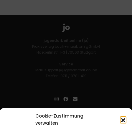
jugendarbeit.online (jo)
Praxisverlag buch+musik bm gGmbH
Haeberlinstr. 1–3 | 70563 Stuttgart
Service
Mail:
support@jugendarbeit.online
Telefon: 0711 / 9781-419
jugendarbeit.online
- kurz jo - ist der Online-Materialpool für
Cookie-Zustimmung
Mitarbeitende in der christlichen Kinder-, Jugend- und jungen
verwalten
Erwachsenenarbeit. Auf
jo
findet man unkompliziert und schnell
zahlreiche praxiserprobte Materialien und gewinnt so Zeit für