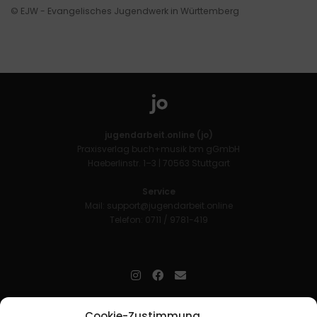
© EJW - Evangelisches Jugendwerk in Württemberg
jugendarbeit.online (jo)
Praxisverlag buch+musik bm gGmbH
Haeberlinstr. 1–3 | 70563 Stuttgart
Service
Mail:
support@jugendarbeit.online
Telefon: 0711 / 9781-419
jugendarbeit.online
- kurz jo - ist der Online-Materialpool für
Cookie-Zustimmung