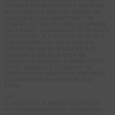
███▌███▌ █▌████ ██████▌███ █▌█ ███████ ███
████▌█ ██████▌▌█▌████ ████▌ ███████▌▌██▌
██▌███ ▌██ █▌▌ ███ █▌██▌██▌▌ ████ █▌███
█████▌██▌█ █▌█ █▌█▌███▌█ ████ ██▌█ ████████
███▌ █▌█ █████▌██▌████████▌██ ▌█▌ ██▌███ █▌█
███▌█ █▌█ ████▌▌█▌ █▌█▌▌████ █▌██▌██▌██ ▌█
█▌██ ████ ██████▌█ █▌▌██▌▌██ █▌██▌█ ██
████████▌ ██ █████ ██▌██ █████ ███ █▌██▌▌
█▌█████ ███ █▌████ ███ █▌████ █▌███
█████▌██▌█ ██ ██████▌██▌ ██ ██████▌██▌███
█▌█ ▌█▌▌ ███████ ██ █▌▌▌▌ ████ ███▌▌██
██████▌█████ ███ ████████████ ████████ ███
███ ████████ ███▌███▌█ █████▌██▌██ ██
█▌████▌
████
█▌█ ███▌▌███ █▌▌█▌ ███ ███▌███▌████ █▌██
██▌▌██ ████████████████▌█▌ ███ █████ ████