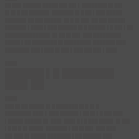
██ ███ ██████ █████ ██▌██▌▌ ████████ █▌██▌
█▌█▌█ ██ ██████▌ ███████ █▌█ ██ ▌███ █████
███████ ██ ██▌█████▌ █▌█ █▌██▌ ██ ██▌█████▌
███████ ▌████ ▌███ ██████ █▌█ █████▌▌█ ██▌▌██
██████████████▌ █▌██ █▌██▌ ███ █████████
█████ ▌██ ████████ █▌████████▌ ███████ ███
████████ ███ ▌███ █▌██▌▌███ ██▌██▌▌███▌
████
██████ ▌█ ████████
███▌██
████
███ █▌██ █████ █▌█ ███████ █▌█ █▌█
████████▌███▌▌ ███ ██████ ▌██ █▌▌█ ██▌███
▌█████ █████▌█▌ ███▌ ███▌█ ▌█ ███ ████▌ █▌██▌
▌█ █▌█ █▌████▌ ███████ ▌██ █▌██▌ ███ ███
██▌███ █▌█████ ███████▌▌██ ██████ ███