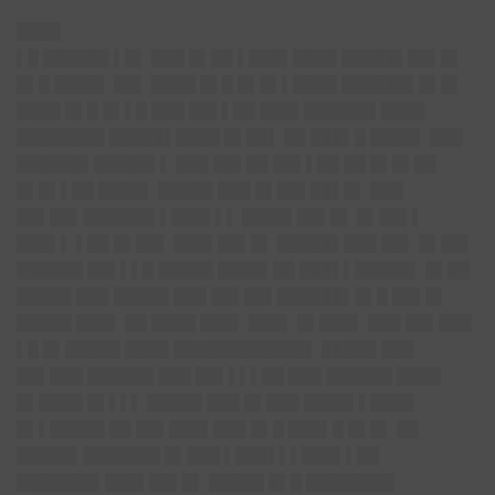
████
▌█ ██████ ▌█▌ ███ █▌██ ▌███▌████ █████▌██▌█▌
█▌█ ████▌ ██▌ ████ █▌█ █▌█▌▌████ ██████▌█▌█▌
████ █▌█ █▌▌█ ███ ██▌▌██ ███▌██████▌████
████████ █████▌████ █▌██▌ ██ ███▌█ ████▌ ███
██████▌█████▌▌ ███ ██▌██ ██▌▌██ ██ █▌█▌██
█▌█▌▌██ ████▌ █████ ███ █▌██▌██▌█▌ ███
██▌██▌██████▌▌███▌▌▌ ████▌██▌█▌ █▌██▌▌
███▌▌ ▌██ █▌██▌ ███▌██▌█▌ █████▌███ ██▌ █▌██▌
██████ ██▌▌▌█ █████ ████▌██ ███▌▌█████▌ █▌██
█████ ███ █████ ███ ██▌██▌██████▌█▌█ ██▌█▌
█████ ███▌ ██ ████ ███▌ ███▌ █▌███▌ ███ ██▌███
▌█ █▌█████ ████ ████████████▌ █████ ███
██▌███ ██████ ███ ██▌▌▌▌██ ███ ██████ ████
█▌████ █▌▌▌▌ █████ ███ █▌███ ████▌▌████
█▌▌█████ ██ ██▌███▌███ █▌█ ███▌█ █▌█▌ ██
█████▌███████ █▌███ ▌███▌▌▌███▌▌██
███████▌███▌██▌█▌ █████ █▌█ ████████