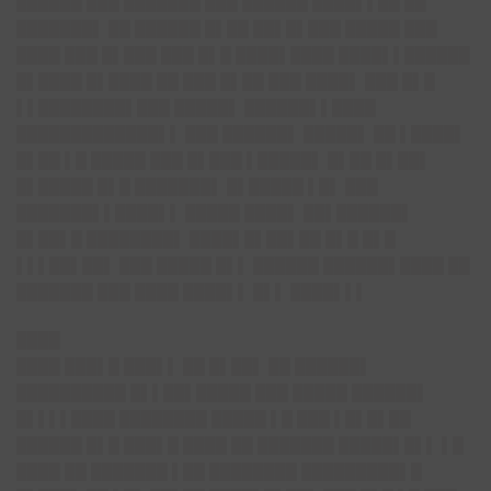
██████ ███ ███████ ███ ██████ ████▌▌██ ██
███████▌ ██ ██████ █▌██ ██▌█▌███ █████
███
████ ███ █▌███
███ █▌█ ████▌████ ████▌▌██████
█▌████ █▌████ ██ ███ █▌██ ███ ████▌ ███ █▌█
▌▌████████▌███ █████▌ ██████▌▌████
█████████████▌▌ ███ ██████▌ █████▌ ██ ▌████▌
█▌██ ▌█
█████ ███ █▌███
▌█████▌ █▌██ █▌██▌
█▌█████ █▌█ ███████▌ █▌█████ ▌█▌ ███
███████▌▌████▌▌ █████ ████▌ ██▌██████▌
█▌██▌█ ████████▌ ████▌█▌██▌██ █▌█ █▌█
▌▌▌██▌██▌ ███ █████ █▌▌ ██████ ██████▌████ ██
███████ ███ ████ ████▌▌ █▌▌ ████▌▌▌
████
████ ███▌█ ███▌▌ ██ █▌██▌ ██ ██████▌
██████████ █▌▌██▌█████ ███ █████ ██████▌
█▌▌▌▌████ ████████ █████ ▌█ ███ ▌█▌█▌██
██████ █▌█ ███▌█
████ ██ ███████
█████▌█▌▌ ▌█
████ ██ ███████ ▌██ ████████ █████████▌█