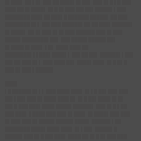
█▌███▌ ██ ▌█▌ ██▌██ ████▌█▌██▌ ███ █▌█ ▌█ ███
███▌██ █▌████▌ █▌█ █▌███ ██▌██▌█████▌▌███
████████ ███▌██ ███▌█ ██████▌█████▌ ██ ███
████████ █▌▌ ██▌███ ██████▌██ ██ ███▌██████▌
█▌████▌ ██ █▌███ █▌█▌███ ██████ ███ █▌███
█████ ████████▌██▌ ███ █████ █████▌██▌
█▌████ █▌███▌ ▌█▌ ████ ███▌██
████████▌▌▌███▌████▌▌ ██▌██ ██▌ ██████▌▌██▌
██▌██ ███ █▌▌ ███ ███▌██▌ ████▌███▌ █▌█ █▌█
███ █▌███ ▌█████▌
████
▌█ ██████ █▌▌▌ ███ ████ ███▌ █▌▌█ ██▌███ ███
██▌▌██▌███ █▌████ ███▌█▌ █▌█ ██▌████ █▌█▌
██▌█ ███ ███▌████ █████ ██████▌ ███ █▌█ ▌██
███ ███▌ ▌████ ███ ███ █▌███▌ █▌████▌███ ███
█▌███ ███ █▌█████ █████▌████▌ ██████ ▌██
████████ ████▌████ ███▌ █▌▌██▌ █████▌█
█████▌███ █▌█ ██▌███▌ ████ ██ █▌█ █▌███ ███