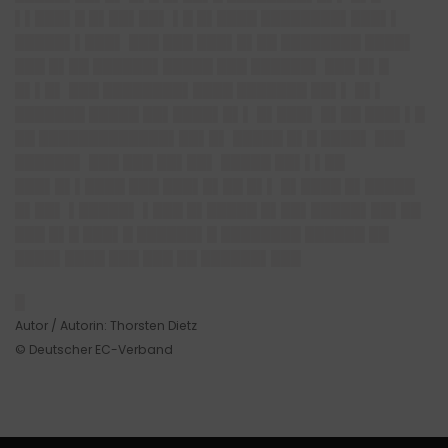
▌▌███▌█ █▌██▌██▌ ▌█ █▌████ ████████▌███▌▌
█████▌▌███▌ ███ ███ ███▌█▌██ ████████ ████▌
███ █▌██ ██████▌█████ ███ ██████▌ ███ █▌█
█▌▌█▌ ███ ████████▌████ ███████ ██▌▌ █▌▌
███████ █████ ██▌████▌█▌▌ █▌███▌ █▌██ ███▌▌█
██ █████████████▌██▌█▌ █████ █▌█ ████▌ ███
██████▌ ███ ███ ██▌██▌ █████ ██▌▌▌██
███▌█▌▌████ ███ ███▌█▌██ █▌▌ █▌████ █▌█████
█▌██▌ ▌█████▌ ▌███ █▌█████ █▌██▌█████▌██▌██
███ █▌█ ███▌█ ██████▌█ ████████ ██████ ██
████▌████ ███ ███ ██ ██████▌███
█
Autor / Autorin: Thorsten Dietz
© Deutscher EC-Verband