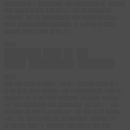
███████▌█▌▌ ████████▌ ███ ████████▌█▌ ██████
███ █████ █▌█ █▌█ █▌██ █▌▌ ██▌██ ████████
██████▌ ██▌██ ██████████ ███ ███████▌████
█▌██ ███████████ ███████▌ █▌█ █▌██ █▌████
█████▌██▌█ █▌██▌ █▌█▌▌▌▌
████
██████ ███ █▌██
███▌███████▌██████
████
███ ███ ████ █▌███▌▌▌██ █▌▌ ██████ ████▌█▌█
█▌██ █▌█▌████ █████▌▌██▌█ █████████▌ ▌██▌█▌▌
██████ ▌█▌ █▌██ ███▌███████▌██████▌ ██████
▌█▌ ██▌████████ ███ ████████▌ ███ ██▌▌▌ ███
██████▌██ ███ █▌██ ██▌██▌▌ ██ ███ █▌██ █████
▌█▌▌ ██▌ █▌█ █▌███ ██▌██ ██████▌ ██████ ▌█▌
█▌██▌██▌███▌▌▌ ██████▌███ ███ █▌███ ███