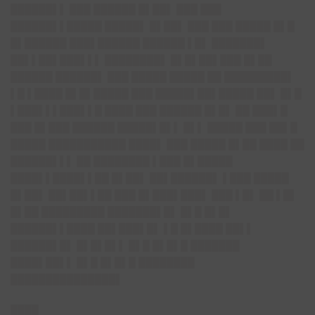
██████▌▌ ███ ██████ █▌██▌ ███ ███
██████▌▌█████ █████▌ █▌██▌ ███ ███ █████ █▌█
█▌██████ ███▌██████ ██████ ▌█▌ ███████▌
██▌▌██▌███▌▌▌ ████████▌ █▌█▌██▌███ █▌██
██████ ██████▌ ███ █████ █████ ██ █████████▌
▌█ ▌████ █▌█▌█████ ███ █████▌██▌█████ ██▌ █▌█
▌███▌▌▌███▌▌█ ████ ███ ██████ █▌█▌ ██ ███▌█
███ █▌███ ██████ █████▌█▌▌ █▌▌ █████ ███ ██▌█
█████ ███████████ ████▌ ███ █████ █▌██ ████ ██
██████▌▌▌ ██ ████████ ▌███ █▌█████
████▌▌████▌▌██ █▌██▌ ██▌██████▌ ▌███ █████
█▌██▌ ██▌██▌▌██ ███ █▌███▌███▌ ███ ▌█▌ ██ ▌█▌
█▌██ █████████ ███████▌█▌ █▌█ █▌█▌
██████▌▌████ ██▌███▌█▌ ▌█ █▌████ ██▌▌
██████▌█▌ █▌█▌█▌▌ █▌█ █▌█▌█ ███████
████▌██▌▌ █▌█ █▌█▌█ ████████
███████████████▌
████