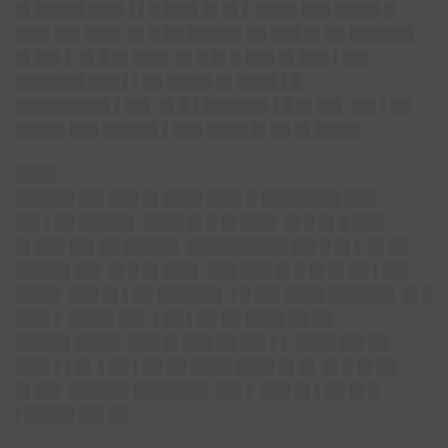
█▌█████ ███▌▌▌█ ███▌█▌█▌▌ ████ ███ ████▌█
███▌██▌███▌ █▌█ ██ █████▌██ ███ █▌██ ██████▌
█▌██▌▌ █▌█ █▌███▌ █▌█ █▌█ ███ █▌███ ▌██▌
███████ ███ ▌▌██ ████▌█▌████ ▌█
█████████▌▌██▌ █▌█ ▌██████▌▌█ █▌██▌ ██▌▌██
█████ ███ █████▌▌███ ████ █▌██ █▌████▌
████
██████ ██▌███ █▌████ ███▌█ ████████ ███
██▌▌██ █████▌ ████ █▌█ █▌███▌ █▌█ █▌█ ███
█▌███ ██▌██ █████▌ ██████████ ██▌█ █▌▌ █▌██
█████▌██▌ █▌█ █▌███▌ ███ ███ █▌█ █▌█▌██ ▌██▌
████▌ ███ █▌▌██ ██████▌ ▌█ ██▌████ ██████▌ █▌█
███▌▌ ████▌██▌ ▌██ ▌██ ██ ████ ██ ██
█████▌████▌ ███ █▌███ ██ ██▌▌▌ ████ ██▌██
███▌▌▌█▌ ▌██ ▌██ ██ ████ ████ █▌█▌ █▌█ █▌██
█▌██▌ ██████ ███████▌ ██▌▌ ███ █▌▌██ █▌█
▌█████ ██▌██