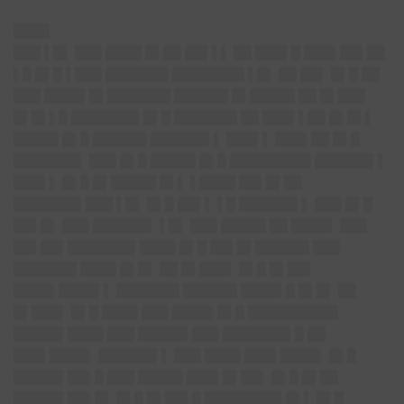
████
███ ▌█▌ ███ ████ █▌██ ██▌▌▌ ██ ███▌█ ███▌██▌██
▌█ █▌█ ▌███ ███████ ████████ ▌█▌ ██ ██▌ █▌█ ██
███ ████▌█▌███████ ██████ █▌█████ ██ █▌███
█▌█▌▌█ ███████▌█▌█ ███████ ██ ███▌▌██ █▌█▌▌
█████ █▌█ ██████ ██████▌▌ ███▌▌ ███▌██ █▌█
███████▌ ███ █▌█ █████ █▌█ █████████ ██████▌▌
███▌▌ █▌█ █▌█████ █▌▌ ▌████ ██▌█▌██
███████▌███ ▌█▌ █▌█ ██▌▌ ▌█ ██████▌▌ ███ █▌█
██▌█▌ ███ ██████▌ ▌█▌ ███ █████ ██ ████▌ ███
██▌██▌███████▌████ █▌█ ██▌█▌██████ ███
███████ ████ █▌█▌ ██ █▌███▌ █▌█ █▌██▌
████▌████▌▌ ███████ ██████ ████▌█ █▌█▌ ██
█▌███▌ █▌█ ████ ███ ████▌█▌█ ██████████
█████▌████ ███ █████▌███ ███████▌█ ██
███▌████▌ ██████▌▌ ███ ████ ███▌████▌ █▌█
█████▌██▌█ ███ █████ ███▌█▌██▌ █▌█ █▌██
█████▌██▌█▌ █▌█ █▌██▌█ ████████▌█▌▌ █▌█