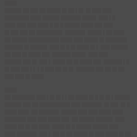
████
█████▌██ ██▌██ ████▌█▌██ ▌█▌ █▌███ ███
████████ ███▌█████▌██████▌████▌ ███ ▌█
███▌███ ███ ███▌█ █▌█ █████ ████ ██▌███
█▌██▌██▌██ ████████▌ ██████▌ ████▌▌██ ███▌
██ █████ ██████████ ████ ███ ████▌█▌███████
██████ █▌█████▌ ███ █▌█ █▌████ █▌▌ ███ █████▌
██ ███ █▌████ ██▌ ██████ ████▌ ███ ███
█████▌██▌█▌ ██▌▌ ████ ██ █▌████ ██▌ ██████ ▌█
█▌███ ██▌▌▌ ▌█ ███ ██ █▌█▌ ██████ ██▌██ █▌██
███ ███ █▌████
████
██ ███████▌███ ▌█▌█▌▌▌██ ████ █▌█ █▌█▌▌█████
█████▌██▌██ ██████████ ███ ██████▌ █▌██▌ █▌█
████ ███▌ ██ ██████▌ █████ ███ ███ ████ ███▌
███████ ███ ███ ████ ██▌ ██ █████ █████▌ ███
████ ██ █▌██ ███▌ ████ █▌█ █████ █████ ███
███▌██████▌ ██▌▌ ██ █▌██ ████▌█▌███ ████ █▌██