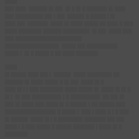
████
███ ███▌ ██████ █▌██▌ █▌█ █▌█ ██████▌█▌███▌
███ █████████ ██▌▌██▌ █████▌█ █████ ▌█▌
███▌██▌ ██████▌ ████ █▌████ ████▌██ ███▌█ ███
████ ███████▌██████ ████████▌ █▌██▌ ████ ███
███ █████████████████████▌
█████████████████▌ ████▌██▌██████████
████▌▌ █▌█ ████▌█ ██ ████ ███████
████
█▌█████ ███▌██▌▌ █████▌ ████ ████████ ██
██████ █▌████ ████▌█ █▌██▌ ████ █▌█
███▌█▌▌▌███ ███████▌████ ████▌█▌ ████ █▌█▌█
█▌▌ █▌███ █████████▌▌█ █████████▌ ██ ██▌█▌
███ █▌████ ███ ████ █▌█ █████▌▌██ █████ ███
████████████████▌█ ████▌▌ ███ ▌███▌█ ▌█ ███
█▌█████▌ ████ █▌▌█ ████████ ███████ ██▌██▌
████ ▌█ ███ ████▌█ █████ ███████ ▌████ █▌█
███████▌