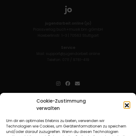
jugendarbeit.online (jo)
Praxisverlag buch+musik bm gGmbH
Haeberlinstr. 1–3 | 70563 Stuttgart
Service
Mail:
support@jugendarbeit.online
Telefon: 0711 / 9781-419
jugendarbeit.online
- kurz jo - ist der Online-Materialpool für
Cookie-Zustimmung
Mitarbeitende in der christlichen Kinder-, Jugend- und jungen
verwalten
Erwachsenenarbeit. Auf
jo
findet man unkompliziert und schnell
zahlreiche praxiserprobte Materialien und gewinnt so Zeit für
Beziehungsarbeit.
Um dir ein optimales Erlebnis zu bieten, verwenden wir
Technologien wie Cookies, um Geräteinformationen zu speichern
und/oder darauf zuzugreifen. Wenn du diesen Technologien
Beteiligte Verbände