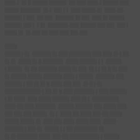
███▌▌ █▌█ █████ █████▌ ██ ███ ███▌▌█████ ███
████▌██████▌ █▌▌ ██▌▌▌ ███ ████▌█▌ ███▌██
█████▌▌██▌ ██ ██▌ ██████ █▌██▌ ███ █▌█████
█████▌██▌▌ ▌█▌ ██████▌███ █████ ██▌██▌ ██▌▌
████ █▌ █▌██▌██ ███ ███ ██▌██▌
████
█████ ▌█▌ ██████ █▌███ ███████ ███ ███ █▌▌██
█▌█▌ ████ █▌█ ██████▌ ████ █████▌▌▌ █████
▌████▌ █▌██ ██████ ████ █▌██▌ █▌▌▌█▌█ █▌███
█▌█████ ████▌██████ ███▌▌████▌ ██████ ██▌
█████▌▌██ █▌█▌█ ███▌██▌██▌ █▌█ ▌█▌
███████████▌▌██ █▌█ ███ ██████▌▌███ █████▌
▌█▌███▌ ███ ████ █████▌███ █▌▌ ████████▌
███▌██ ███ ██████▌ █████ █████▌██▌████ ███
██▌██▌██▌████▌ █▌▌ ███▌██ ███▌██▌██ ████
████▌████▌█▌ ███ ██▌███▌████ ███▌ ████
██████ ▌██▌█▌ ████▌▌▌██ ███████▌█▌
█▌█▌██████▌███▌ ██▌██ █████████▌▌█████