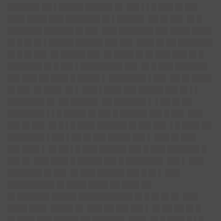
██████▌██ ▌█████ █████▌█▌ ██▌▌▌█ ███ █▌██▌
███▌████ ███ ███████ █▌▌█████▌ ██ █▌██▌ █▌█
███████ ██████ █▌██▌ ███ ███████ ██▌████ ████
█▌█ █▌█▌▌█████ █████▌██▌██▌ ███▌█▌██ ███████
█▌█ █▌██▌ █▌█████ ██▌ █▌████ █▌█▌███ ███ █▌█
███████ █▌█ ██▌▌████████▌██▌ █▌█ ███ ██████▌
██▌███ ██ ███▌█ ████▌▌ ███████▌▌██▌ ██ █▌████
█▌██▌ █▌███▌ █▌▌ ███ ▌███▌██▌█████ ██▌█▌▌▌
███████▌█▌ ██ █████▌ ██ ██████▌▌ ▌██ █▌██
███████▌▌▌█ ████▌█▌██▌█ █████▌██▌█ ██▌ ███
██▌█▌██▌ █▌█ ▌█ ███▌██████ █▌██▌██▌ ▌█ ███▌██
███████▌▌██▌▌██ █▌██▌████▌██▌▌ ███ █▌███
██▌███▌▌ █▌██ ▌█ ███ █████▌██▌█ ███ ██████▌█
██▌█▌ ███ ███▌█ █████ ██▌█ ███████▌ ██▌▌ ███
███████ █▌██▌ █▌███ █████▌██▌█ █▌▌ ███
█████████▌█▌████ ████ ██ ███▌██
█▌██████▌█████ ███████████ █▌█ █▌█▌█▌ ███
████ ███▌ ████▌█▌ ███ ██ ██▌██▌▌ █▌██ ██ █▌█
█▌███▌███ █████ ██ ██████▌ ███▌ █▌█ ███▌█ ▌█