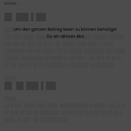
lecker …
█▌ ██▌▌██
████
██▌███ ███▌ ███▌█▌█▌██ ██▌██ ███ █████ █████▌
▌█ ███ █▌███ █▌█▌█ ▌█▌ ███▌▌███ ███ ▌█ ███
███████ ██▌██ ███▌▌ █▌█ █████ ███████ ███ ███▌
█████ ████████ █▌████ █▌██ ██▌▌ ██ █▌█ █▌█▌█
█▌██ ███ █▌█▌██ ████████ ██████ ████████▌
████
█▌ █▌██▌▌██
████
█▌█ ██▌ ████ ███ ███▌ █████████▌█ ████ ▌██ █▌█
█▌█ █▌█▌██ ██ ██████▌ ████ ███ █▌█ █▌██ █▌█▌█
███▌ █▌██▌ ██ ▌█████ ███