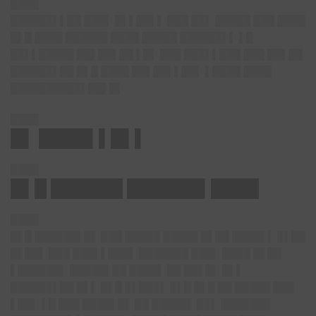
████
██████▌▌██ ███▌ █▌▌██▌▌ ███ ██▌ █████ ███ ████
█▌█ ████ ██████ ████ █████ ██████▌▌ ▌█
██▌▌█████ ██▌██▌██ ▌█▌ ███ ███▌▌███ ███ ██▌██
██████▌██ █▌█ ████ ██▌██▌▌██▌ ▌████ ████
██████████▌██▌█▌
████
█▌ ████▌▌█▌▌
████
█▌█ ██████ ██████▌████
████
█▌█ ██████▌█▌ ███ █████ █████ █▌██ ████▌▌ █▌██
█▌██▌ ███ ███▌▌███▌ ███████ ███▌ ████ █▌██
▌██████▌ █████▌██ ████▌ ██ ██▌█▌ █▌▌
██████▌██ █▌▌ █▌█ █▌███▌ █▌█ █▌█ ██ █████ ███
▌██▌ ▌█ ███ ████▌█▌ ██ █████▌ ██▌ ███████