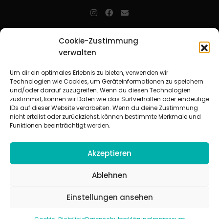
jugendarbeit.online
- kurz jo - ist der Online-Materialpool für
Cookie-Zustimmung
Mitarbeitende in der christlichen Kinder-, Jugend- und jungen
verwalten
Erwachsenenarbeit. Auf
jo
findet man unkompliziert und schnell
zahlreiche praxiserprobte Materialien und gewinnt so Zeit für
Beziehungsarbeit.
Um dir ein optimales Erlebnis zu bieten, verwenden wir
Technologien wie Cookies, um Geräteinformationen zu speichern
und/oder darauf zuzugreifen. Wenn du diesen Technologien
Beteiligte Verbände
zustimmst, können wir Daten wie das Surfverhalten oder eindeutige
CVJM-Landesverband Bayern e. V.
|
CVJM-Gesamtverband in
IDs auf dieser Website verarbeiten. Wenn du deine Zustimmung
Deutschland e. V.
nicht erteilst oder zurückziehst, können bestimmte Merkmale und
CVJM-Westbund e. V.
|
Deutscher Jugendverband „Entschieden für
Funktionen beeinträchtigt werden.
Christus“ e. V.
Evangelisches Jugendwerk in Württemberg
Akzeptieren
Ablehnen
Einstellungen ansehen
© 2026 jugendarbeit.online
Impressum
|
Datenschutzerklärung
|
AGB
|
Cookie-Richtlinie (EU)