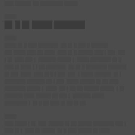
███ █████▌██ ███████▌████▌
████
█▌█ █▌████ ██████
████
████ █▌█ ███ ██████▌ ██ █▌█ ██▌█ █████▌
██▌████ ███ ██ ███▌ ███ █▌█ █████ ███ ▌██▌ ██▌
▌█▌ ███ ██▌▌ ██████ ████▌▌ ████ ███████ █▌█
███ █▌███▌▌▌██ ██████▌ ██ █▌█ ███████ ██████
█▌██▌ ███▌ ███ █▌█ ▌██▌ ██▌ ▌████ █████▌ █▌▌
███████ ██████ ██ ▌██▌ ████ █████ █▌██ ███
███████ ████▌▌ ███▌ ██ ▌██ ██ █████ ████▌ ▌█▌
██████ ███▌█████ ██ ██▌▌ ██████ ████
███████▌▌ █▌█ ██ ███ █▌██ █▌██
████
███ ████ ▌█▌ ██▌ █████ █▌██ ████▌███████ ██▌▌
███ █▌▌ ███ █▌████▌ █▌█ ███ ████▌█▌███▌