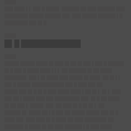
████
███ ███▌▌▌ ██▌█ ████▌ ██████ ██ ███ ██████ ███
████████ █████ █████▌██▌ ███ █████ ██████ ▌█
████████ ██▌█▌█
████
█▌█ ████████████
████
█████ █████ ████ █▌███ █▌██ █▌██▌▌██▌█ █████▌
█▌█ ██▌█ ████ ███▌▌▌▌ ██ ██████ █▌██ ████
███████▌ ██▌▌█▌████ ███ ████▌█▌███▌ ██ █▌▌▌
██▌█ ████▌███████████ ██▌█ ███ ██▌██
████▌██▌█▌█ █▌█ ███ ████ ███▌▌██ █▌▌ █▌▌ ███
██▌██ ▌████ ███ ██▌████████▌██▌ █▌█ ██ ████
█▌██ ██▌▌ ████▌ ██▌ ██ ███ █▌█ █▌█▌▌ ██
█████▌█▌ ████ ██ ▌█ ██▌██ ████▌████▌██▌█▌█
███▌██▌ ███ ███ █▌█ ███▌██ ███ ███████▌██
██████▌█ ████ █▌██ ███ ██████ ▌█ ███ ████