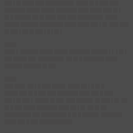
██▌▌█▌████ ███ █████████▌ ████ █▌█ ███ ███
███████ ████▌████▌███████ ███▌████ ███ █▌▌
█▌█ █████▌██ █▌███▌███ ███ ████████▌ ████
█████ ██████ ████████ ████ ████ ██▌▌█▌ ███ ███
█▌██▌▌██ █▌██▌▌█ ▌█▌▌
████
███▌▌ ██████ ████▌████▌███████ █████▌▌▌ ▌█▌▌
██▌████▌██▌ ████████▌ ██ █▌█ ███████ ████
██████ ██████ █▌██▌
████
███ ███▌ ██ ▌█ ███ ████▌ ████ ██ ▌█ █▌█
████▌██▌█▌█ ██▌███ ███████ ███▌██▌█ ███
██▌▌█▌██▌▌ ████▌█▌██▌ ███ █████▌ █▌███ ▌█▌ ██
█▌█ ██▌████ ███████ ███▌██ ▌█▌ ██ █▌██
█████████ ██▌████████▌█ █▌█ █████▌ ███████
████ ██▌█ ██▌███████████