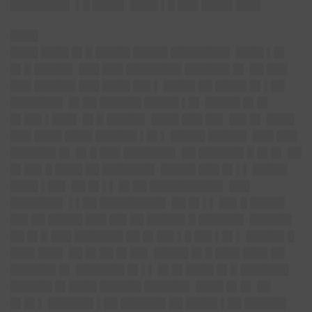
████████▌ ▌█ ████▌ ████ ▌█ ███ ████▌███▌
████
████ ████ █▌█ █████ █████ ████████▌ ████ ▌█▌
█▌█ █████▌ ███ ███ ████████ ██████▌█▌ ██ ███
███ ██████ ███ ████ ██▌▌ ████▌██ ████▌█▌▌██
███████▌ █▌██ ██████ █████ ▌█▌ █████ █▌█▌
█▌██▌▌███▌ █▌█ █████▌ ████ ███ ██▌ ██▌█▌ ████
███ ████ ████ ██████ ▌█▌▌ █████ █████▌ ███ ███
██████▌█▌ █▌█ ███ ███████▌ ██ ██████▌█ █▌█▌ ██
█▌██▌█ ████ ██ ███████▌ █████ ███ █▌▌▌ █████
████ ▌██▌ ██ █▌▌▌ █▌██ ██████████▌ ███
███████▌ ▌▌██ █████████▌ ██ █▌▌▌ ██▌█ █████
██▌██ █████ ███ ██▌██ █████▌█ ██████▌ ██████
██ █▌█ ███ ███████ ██ █▌██▌▌█ ██▌▌█▌▌ █████▌█
███▌███▌ ██ █▌██ █▌██▌ █████ █▌█ ███▌███▌██
██████▌█▌ ███████ █▌▌▌ █▌█▌████ █▌█ ███████
██████ █▌████ ██████ ██████▌ ████ █▌█▌ ██
█▌█▌▌ ██████▌▌██ ██████▌██ ████▌▌██ ██████