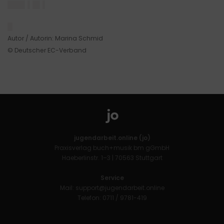
███▌▌█▌▌
█
Autor / Autorin: Marina Schmid
© Deutscher EC-Verband
jugendarbeit.online (jo)
Praxisverlag buch+musik bm gGmbH
Haeberlinstr. 1–3 | 70563 Stuttgart
Service
Mail:
support@jugendarbeit.online
Telefon: 0711 / 9781-419