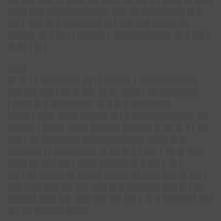
████ ███ ████████████▌ ███ ██ █████████ █▌█
██▌▌ ███ █▌█ ████████ █▌▌ ██▌███ █████ ██
█████▌ █▌█ ██ ▌▌█████▌▌ ███████████▌ █▌█ ██▌▌
█▌██ ▌█▌▌
████
█▌
█▌▌█ ████████ ██ ▌▌█████▌▌ ███████████▌
███ ██▌███ ▌██ █▌██▌ █▌█▌ ████ ▌██ ████████
▌████ █▌█ ████████▌ █▌█ █▌█ ████████
████▌▌███▌ ████ █████▌█▌▌█ ████████████▌ ██
█████▌▌████▌ ████ ██████ ██████ █▌██ █▌█ ▌██▌
███ ▌██ ████████ ████████████▌ ████ █▌█
███████ ▌▌████████▌ █▌██ █▌█ ▌██▌
▌██ █▌███▌
████ ██ ███ ██▌▌████ ██████ █▌█ ██▌▌ █▌▌
██▌▌██ █████ ██ █████ █████ ██ ███▌███ █▌██▌▌
███ ███▌███ ██▌██▌ ███ █▌█ ███████ ███ █▌▌██
██████ ███▌██▌ ███ ███ ██▌██▌▌ █▌█ ███████ ███
█▌▌██ ██████ ████▌