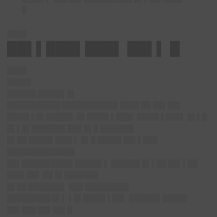
█
████
██▌▌███▌███▌ ██▌▌ █
████
█████
██████ █████▌█▌
███████████ ██████████
█▌████ ██ ██▌██▌
████▌▌█▌█████▌ █▌████▌▌███▌ ████▌▌███▌ █▌▌█
█▌▌█▌███████ ███ █▌█ ███████
█▌██
█████ ███▌▌ █▌█ █████ ██▌▌███
██████████████
██▌██████████▌█████▌
▌ ██████ █▌▌██ ██▌▌██
███▌██▌ ██ █▌███████
█▌██
███████▌ ███ █████████
█████████
█▌▌ ▌█▌████▌▌██▌ ██████▌█████
██▌███ ██▌██▌█