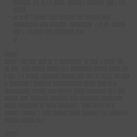
█████▌ ██ █▌▌▌ ███▌ ████▌▌ █████▌ ██▌▌▌█
████
█▌█ █▌▌████▌███ █████▌██ █████ ███
████████ ███ █████▌
███
████▌ ▌█▌█▌ ████▌
██▌▌ ▌█ ██▌███ ██████▌███
█
████
████ ▌██ ██▌███ █▌█ ███████▌ █▌██▌ ▌███▌ ██
█▌██▌ ███ ████▌████ █▌▌ ███████ ████▌████ ██
▌██▌ ▌█ ████▌██████ █████ ██▌██▌█▌███▌██ ███
█ ██████▌▌████ █▌█████████▌████ ███ █▌█
████████▌████▌███ ████▌████ ██████▌█▌▌██▌
████▌██▌ ██████ ██████ ███ ██████▌███████
████ ██████▌█▌███▌██████ ▌ ███ ████ █▌█
████▌▌████▌▌ ███ ████▌████ █████▌▌█▌██████
█████ ████▌█▌▌
████