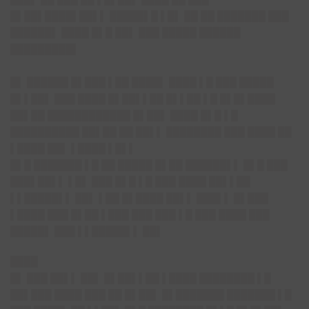
█▌██▌████▌██▌▌ █████▌█ ▌█▌ ██ ██ ███████ ███
██████▌ ████ █▌█ ██▌ ███ █████ ██████
█████████▌
█▌ ██████ █▌███ ▌██ ████▌ ████ ▌█ ███ █████
█▌▌██▌ ███ ████ █▌██▌▌██ █▌▌██ ▌█ █▌█▌████
██▌██ ████████████ █▌██▌ ████ █▌█ ▌█
██████████ ██▌██ ██ ██▌▌ ████████ ███ ████ ██
▌████ ██▌ ▌████ ▌█▌▌
█▌█ ███████ ▌█ ██ █████ █▌██ ██████▌▌ █▌█ ███
███▌██▌▌ ▌█▌ ███ █▌█ ▌█ ███ ████ ██▌▌██
▌▌█████▌▌ ██▌ ▌██ █▌████ ██▌▌ ███▌▌ █▌███
▌████ ███ █▌██ ▌███
███ ███
▌█ ███ ████ ███
█████▌ ███ ▌▌█████▌▌ ██▌
████
█▌
███ ██▌▌ ██▌ █▌██▌▌██ ▌████ ████████ ▌█
██▌███ ████ ███ ██ █▌██▌ █▌███████ ███████ ▌█