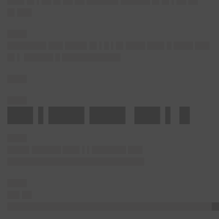
███▌█▌▌██ █▌██ ██ ██████▌██████ █▌█▌▌██ ██
█▌███
████
████████ ███ ████▌█▌▌█ ▌█▌████ ███▌█ ████ ███
█▌▌ ██████
█ ████████████
████
████
██▌▌███▌███▌ ██▌▌ █
████
████▌██████ ███▌▌▌███████
███
████████████████████████████
████
██▌██
███████████████████████████████████████████