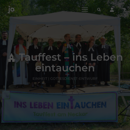
toggle
navigation
Tauffest – ins Leben
eintauchen
EINHEIT | GOTTESDIENST-ENTWURF