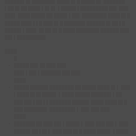
██████▌█▌███████▌ ████ █▌█ ████▌█▌ ███████
▌██ █▌██ ████ ▌█▌█▌ ▌█████ ▌█████████ ██▌ ███
███▌ ████ ████▌██ ████▌▌██▌ ████████ ████ █▌█
█████ ███▌▌▌█ ███ █▌█ ███████ ██████ █▌██ ▌█
█████▌▌███▌ █▌██ █▌█ ████ ███████▌██████ ███
██▌▌█████████▌
████
█
█████ ██▌ █▌███ ███
███▌▌██▌▌██████▌██▌███
████
█████ ██████ ████████ ██ ████▌████ █▌▌ ███
▌████ █▌█▌████▌ ▌████ █████ ██████▌▌██
███ ██▌▌██ ▌▌███████ █████▌ ████ ████ █▌█
███ ███████▌ ████████▌▌ ██▌ ██▌███
████
███████ ██ ███ ██▌▌████▌▌ ███ ███ ██▌▌ ███
█████▌██ ▌█▌▌ ███ ███ █▌█ ████ ████▌ ▌████