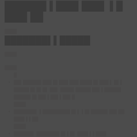
██████▌▌███▌███▌ ▌█
███▌██
████
███████▌▌█████
████
████
█
██▌██████ ███ █▌███ ███ ████ █▌███ ▌ █▌▌
█████ █▌█▌█▌ ██▌ ████▌█████ ██▌▌█████▌
█████▌█▌██▌▌██▌▌██▌█
████
███████▌ ▌█████████ █▌▌ ▌█▌█████▌██▌██
███▌▌▌██
████
██████▌ ███████▌█▌▌█▌ ███▌▌▌███▌