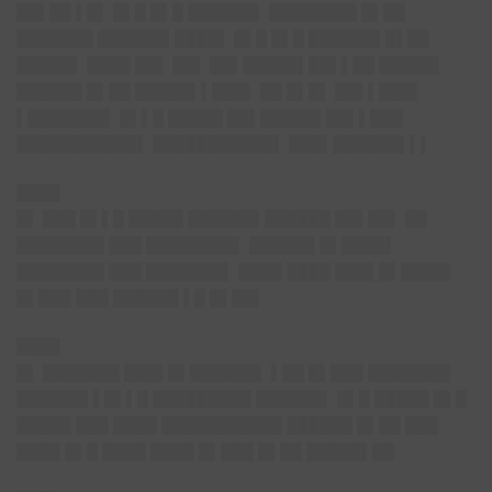
██▌██ ▌█▌ █▌█ █▌█ ██████▌ ████████ █▌██
███████ ██████▌████▌ █▌█ █▌█ ██████▌█▌██
█████▌ ████ ██▌ ██▌ ██▌█████▌██▌▌██ █████▌
██████ █▌██ █████▌▌███▌ ██ █▌█▌ ██▌▌███▌
▌███████▌ █▌▌█ █████ ██▌█████▌██▌▌███
███████████▌ ███████████▌ ███▌██████▌▌▌
████
█▌
███ █▌▌█ █████ ██████▌██████ ██▌██▌ ██
████████ ███ ████████▌ ██████ █▌████▌
████████ ███ ███████▌ ████ ████ ███▌█▌████▌
█▌███ ███ ██████ ▌█ █▌██▌
████
█▌ ███████ ███▌█▌██████▌ ▌██ █▌███ ███████▌
██████▌▌█▌▌█ █████████ ██████▌ █▌█ █████ █▌█
█████ ███ ████ ███████████ ██████ █▌██ ███
████ █▌█ ████ ████ █▌███ █▌██ █████▌██