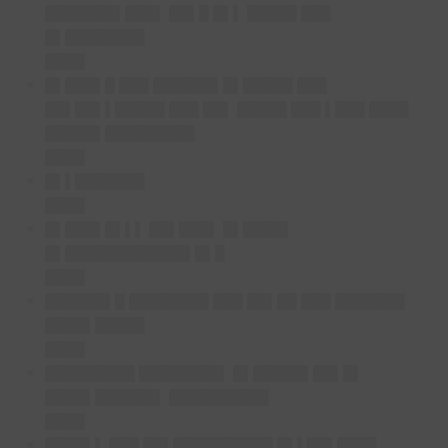
███████▌███▌ ██▌█ █▌▌ █████ ███
█▌████████
████
█▌███▌█ ███ ██████▌█▌█████ ███
██▌██▌▌█████ ███ ██▌ █████ ███ ▌███ ████
█████▌█████████
████
█▌▌███████
████
█▌███▌█▌▌▌ ██▌███▌ █▌████▌
█▌████████████▌█▌█
████
██████▌█ ████████ ███ ██▌██ ███ ███████
████▌█████
████
█████████ ████████▌ █▌█████▌██▌█▌
████▌██████▌ ██████████
████
████▌▌ ███ ██▌██████████ █▌▌██▌████