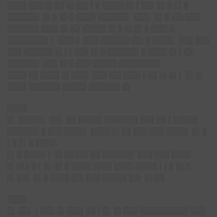
████ ███ █▌██ █▌██▌▌█ ████▌█▌▌██▌ █▌█ █▌█
██████▌ █▌█ █▌█ ████ ██████▌ ███▌ █▌█ ██▌███
██████▌███▌█▌██ █████ █▌█ █▌█▌█ ███▌█
████████▌▌ ███▌▌ ███ ██████ ██▌█ ████▌ ███ ███
███ ██████ █▌▌▌███ █▌█ ██████▌█ ████ █▌▌██
██████▌ ███ █▌█ ███ █████ ████████▌
████ ██ ████ █▌███▌ ███ ██▌███▌▌██ █▌█▌▌ █▌█▌
████ ██████▌█████ ██████▌█▌
████
█▌ █████▌ ██▌ ██ █████ ███████ ███ ██ ▌▌████
██████▌█ ███ ████▌ ████ █▌██ ███ ███ ████▌ █▌█
▌█ █▌█ ████▌
█▌█ ████▌▌ █▌██ ██▌██ ██████▌ ███ ███ ████
█▌█▌▌█ ▌█▌ █▌█ ████ ████ ████ ████▌▌▌█ █▌█
█▌██▌ █▌█ ████ ██▌███ █████ ██▌ █▌██
████
█▌ ██▌ ▌███ █▌███▌██ ▌█▌ █▌███ ██████████ ███