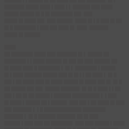
██████ ▌▌█████ █▌██ ████ ██▌██▌██████▌ █▌▌
███████ ████▌███▌▌███▌▌▌ ██████ ███ ████
█████ █████ █▌█ █▌███████▌██▌ ███
████▌█▌████ ██▌ ███ █████▌ ████ █▌▌█ ███ █▌██
█▌█ ███████▌▌███ ██▌███▌█▌ ███▌ ██████▌
████▌█▌█████▌
████
██ ███████▌████ ███ ███████ █▌▌ █████ ██
███████▌▌▌████ █████▌█▌██▌██ ███ █████▌██
█▌████ ███▌█ ███████▌▌ █▌▌ ███████▌▌█████
█▌▌███▌██████ █████ ███ █▌█▌▌▌██ ███▌▌ █▌█
██▌▌██ ████ ███ █▌████ █████ █▌████ ██▌█▌ █▌█
██ █████ ██▌██▌ █████ ██████▌ █▌█▌█ ███▌▌▌██
██▌▌██ █▌██ █████ ▌██████ █████████▌▌ ▌███
█▌████ ▌█████ ██ ▌█████▌ ███ ██▌▌██ ████ █▌███
██▌██████▌▌ ▌█ █████████████ ████████
██████▌▌ █▌█ ██████ ██████▌██ █▌███
█████▌▌███ ███ ██ ███████▌ ███ ███ █████ ▌████