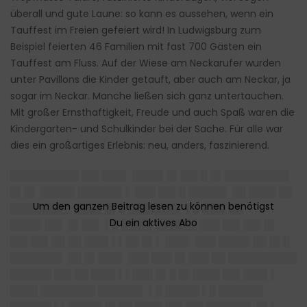
überall und gute Laune: so kann es aussehen, wenn ein
Tauffest im Freien gefeiert wird! In Ludwigsburg zum
Beispiel feierten 46 Familien mit fast 700 Gästen ein
Tauffest am Fluss. Auf der Wiese am Neckarufer wurden
unter Pavillons die Kinder getauft, aber auch am Neckar, ja
sogar im Neckar. Manche ließen sich ganz untertauchen.
Mit großer Ernsthaftigkeit, Freude und auch Spaß waren die
Kindergarten- und Schulkinder bei der Sache. Für alle war
dies ein großartiges Erlebnis: neu, anders, faszinierend.
██████████ ██▌███▌ ████▌█▌██▌█ █▌█████████▌
█▌█▌ █████ ██████▌▌ ███ ██▌█ █████▌ ██ ████ ██
████████▌ ████ █▌█ ███████▌ ▌█ ███▌██
████▌██▌ █▌██▌ ▌█ ████▌██████ ███ ██▌██▌█▌
██▌██▌██ ██ ███▌▌▌██ █▌▌ ███▌ ███ ████▌██ █▌█
███████▌ ██ █▌███▌ ███ ███ █▌███ ██ ██████████
██████ ██▌██ ███▌▌▌███ █▌█ █▌████ ██▌███▌▌
████ ████████ ██████▌ ▌█ █████ ▌█ ██████▌