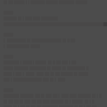
█▌██
████▌▌▌██████ █████ ██████▌█████
████
█████▌█▌▌███
███ ███████
███████████████████████████████████████████
████
▌
████████ █▌████████████▌█▌█
██
▌ █████████▌██
██
████
██
████▌▌████ ▌████▌
█▌█ ██ ██▌▌██
████ ██████ ███████ █▌████ █▌███████▌█
███▌▌██▌▌ ███▌ ███ ██ █▌██ █████ █▌████
██▌▌█████
███████ ██▌█▌▌ ██
█
████
██████▌█████▌ ██ █▌██▌██ ▌
███ ███ █████▌█▌▌█
█▌██
██ █▌██▌██ ██ ███ █████▌█▌▌█
███▌ █▌▌█