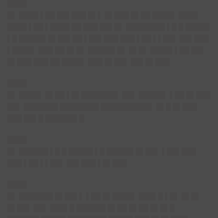
████
█▌
████ ▌██ ██▌███ █▌▌ █▌███ █▌██ ████▌ ████
████ ▌██ ▌████ ██ ███ ██▌█▌ ████████ ▌█ █ █████
▌█ █████▌█▌██▌██ ▌██▌███ ███ ▌██ ▌▌██▌ ██▌███
▌████▌ ███ ██ █▌█▌ █████▌█▌ █▌█▌ ████▌▌██ ██▌
█▌███ ███ ██ ████▌ ███ █▌██▌ ██▌█▌███
████
█▌ ████▌ █▌██ ▌█▌███████▌ ██▌ █████▌ ▌██ █▌███
██▌ ███████ ████████ ██████████▌ █▌█ █▌███
███ ██▌█ ██████▌█
████
█▌
██████ ▌█ █ █████ ▌█ █████▌█▌██▌ ▌██▌███
███ ▌██ ▌▌██▌ ██▌███ ▌█▌███
████
█▌ ███████ █▌██▌▌ ▌██ █▌████▌ ███▌█ ▌█▌ █▌█▌
█▌██▌ ██▌ ███▌█ ██████ █▌██ █▌██ █▌█▌█