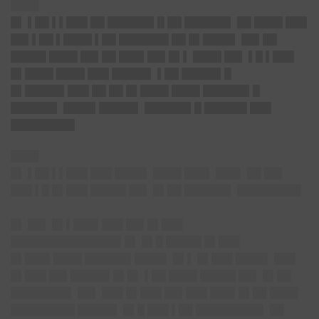
████
█▌ ▌██ ▌▌███ ██ ██████▌█ ██ ██████▌ ██ ████ ███
██▌▌██ ▌████ ▌██ ███████ ██ █▌████▌ ██▌██
█████ ████ ██▌██ ███▌██▌█▌▌ ████ ██▌ ▌█ ▌███
█▌████ ████ ███ █████▌ ▌██ █████▌█
█▌█████▌███ ██ ██ █▌████ ████ ██████▌█
██████▌ ████▌█████▌ ██████▌█ ██████ ███
█████████
████
█▌ ▌██ ▌▌███ ███ ████▌ ████ ███▌ ███▌ ██ ██▌
███ ▌█ █▌███ █████ ██▌ █▌██ ██████▌ █████████
█▌ ██▌ █▌▌███▌███ ██▌█▌███
███████████████▌█▌ █▌█ █████ █▌███
█▌███▌████ ██████▌████▌ █▌▌ █▌███ ████▌ ███
█▌███ ██▌█████▌█▌█▌ ▌██ ████ █████ ██▌ █▌██
████████▌ ██▌ ███ █▌███ ██▌███ ███▌█▌██ ████
█████████ █████▌ █▌█ ███ ▌██ █████████▌ ██