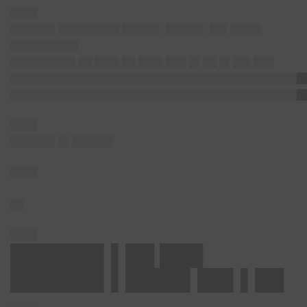
████
██████▌█████████
█████▌ █████▌ ██▌████▌
██████████
█████████▌██ ███
▌██ ███▌███ █▌██ █▌██▌███
███████████████████████████████████████████
███████████████████████████████████████████
████
██████▌█▌██████
████
██
████
██████▌▌██ ███
██████▌▌████▌██▌▌██