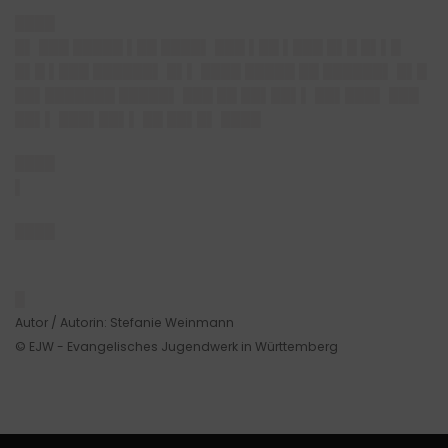
████
█▌ ███ █████ ▌██ ████▌ ███ ▌██ ▌███ █▌█ █▌▌█
█▌█ ▌███ ██████▌ █▌▌ ████ █████ ██ ██████▌ █▌█
██▌███████ █████▌ ███ ██ ██▌██▌▌ ██▌███▌ ███
██▌▌ ███▌██▌▌ ██ ██▌█▌
████
████
▌
████
█
Autor / Autorin: Stefanie Weinmann
© EJW - Evangelisches Jugendwerk in Württemberg