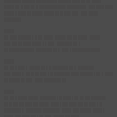
██████▌█████ ████████ █████ ███ █▌█▌███▌
████ █▌█ ██ █▌█ ██████████ ███████▌ ██▌███ ███
████ ▌███ █▌████ ████ █▌█ ██▌██▌ ██▌███▌
██████▌
████
█▌
██▌█████ ▌█ █▌███▌ ████ ██ █▌███▌ ████
██▌██ █▌███ ███▌▌▌██▌ ██████ █▌▌
█▌█████████▌ ██████ █▌▌ ██▌▌██████████▌
████
█▌ █▌▌██▌▌ ████ █▌▌█ ██████ █▌▌ ██████
██▌███▌▌ █▌█ █▌██▌▌█ ██████ ███ █████ ▌█▌▌ ███
█▌████ █▌██▌ ███ ██████▌█▌
████
█▌
█▌▌███▌███▌ ██████ ▌█ ███ ▌█▌█▌██ █████▌
█▌█ ██ ██ ██▌██ ███▌ ███ ▌██ ███ ██ █▌██▌▌█
██████▌▌ ██████ ██████▌ ███▌ ██ ████▌███▌▌
███▌ ██ ███ ██ ▌█▌██▌ ████ ██ ███