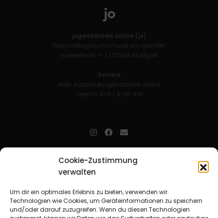
jugendarbeit.online (jo)
Praxisverlag buch+musik bm gGmbH
Haeberlinstr. 1–3 | 70563 Stuttgart
Service
Mail:
support@jugendarbeit.online
Telefon: 0711 / 9781-419
jugendarbeit.online
- kurz jo - ist der Online-Materialpool für
Cookie-Zustimmung
Mitarbeitende in der christlichen Kinder-, Jugend- und jungen
verwalten
Erwachsenenarbeit. Auf
jo
findet man unkompliziert und schnell
zahlreiche praxiserprobte Materialien und gewinnt so Zeit für
Beziehungsarbeit.
Um dir ein optimales Erlebnis zu bieten, verwenden wir
Technologien wie Cookies, um Geräteinformationen zu speichern
und/oder darauf zuzugreifen. Wenn du diesen Technologien
Beteiligte Verbände