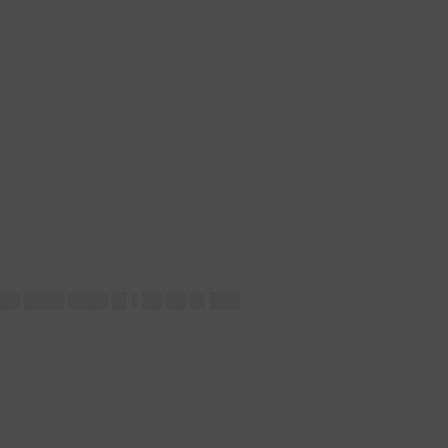
██ ████ ████ █▌▌██ ██ █▌███