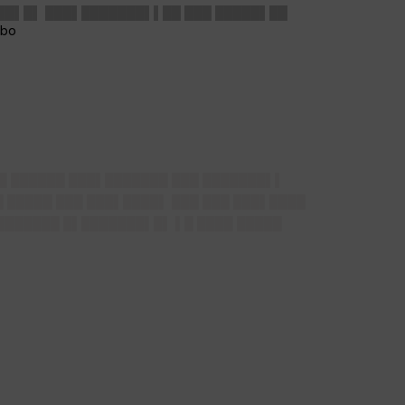
███▌█▌ ███▌███████▌▌██ ███ █████▌██
██ ██████ ███▌███████ ███ ███████▌▌
█ █████ ███ ███▌████▌ ███ ███ ███▌████
████████ █▌███████▌█▌ ▌█ ████ █████