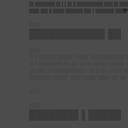
█▌███████ █▌▌▌█▌█ █████████ ███ █▌███
███▌██▌█ ████ ██████ ██▌▌██████▌████ 
████
███████████▌██
████
█▌█ ██████ █████▌ ████▌████ ████████ 
█▌█ ████████ ██▌█▌▌██ ██ ████▌▌████▌ 
██ ███▌██ ██████████▌▌ █▌█▌█▌ ▌█ ██▌█▌
███████▌█████▌ ████ ████▌████▌██▌██
████
████
███████▌▌█████