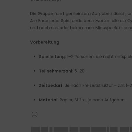
Die Gruppe führt gemeinsam Aufgaben durch, um P
Am Ende jeder Spielrunde beantworten alle ein Q
und nach aus oder bekommen Minuspunkte, je n
Vorbereitung
Spielleitung:
1–2 Personen, die nicht mitspie
Teilnehmerzahl:
5–20.
Zeitbedarf:
Je nach Freizeitstruktur – z.
B. 1
Material:
Papier, Stifte, je nach Aufgaben.
(…)
███ ██▌█
█████ ███ ███▌█████ ▌██▌ ███ 