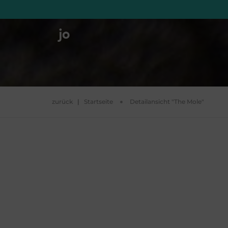
zurück
|
Startseite
Detailansicht "The Mole"