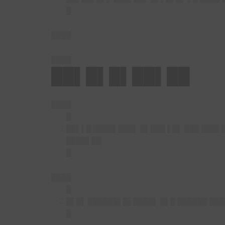
█
████
████
██▌█▌█▌██▌██
████
█
██▌▌█ ████▌███▌
█▌███ ▌█▌ ███ ███▌
████▌██
█
████
█
█▌█▌ ██████▌█▌████▌
█▌█ ██████ ███
█