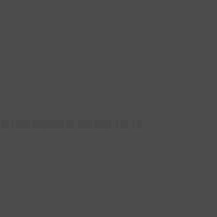
▌█▌▌███ ██████▌█▌ ███ ███▌ ▌█▌ ▌█