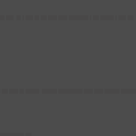
 █▌██▌ █▌▌██▌█▌██ ███ ███ ██████▌▌██ ████▌▌██▌██
██ ███ █▌████▌ █████ ████████ ███ ███ █████ █████
 ████████▌██