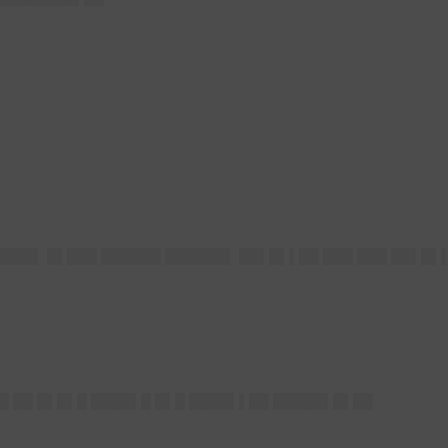
████▌ █▌███ ██████ ██████▌ ██▌█▌▌██ ███ ███ ██▌█▌
█ ██ █▌█▌█ ████▌█ █▌█ ████▌▌██ █████▌█▌██