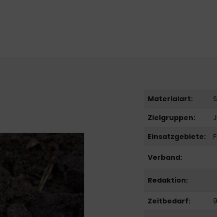
Materialart:
S
Zielgruppen:
J
Einsatzgebiete:
F
Verband:
Redaktion:
Zeitbedarf:
9