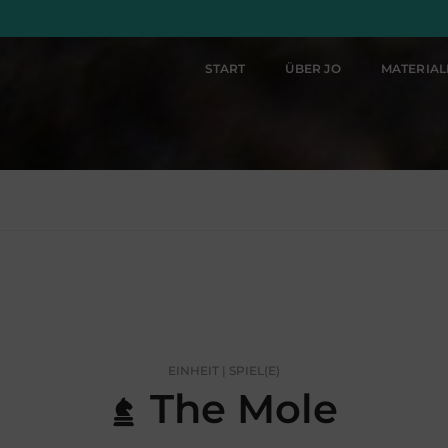
START
ÜBER JO
MATERIA
EINHEIT | SPIEL(E)
The Mole