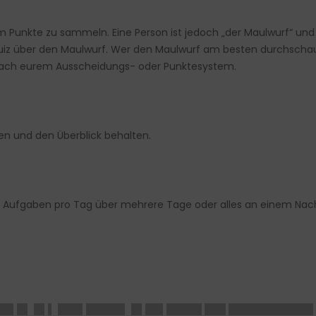
unkte zu sammeln. Eine Person ist jedoch „der Maulwurf“ und 
uiz über den Maulwurf. Wer den Maulwurf am besten durchschaut
ach eurem Ausscheidungs- oder Punktesystem.
len und den Überblick behalten.
–2 Aufgaben pro Tag über mehrere Tage oder alles an einem Na
██▌█▌ █▌▌ ███▌█████▌ █▌██▌█████ ███ ████████████ 