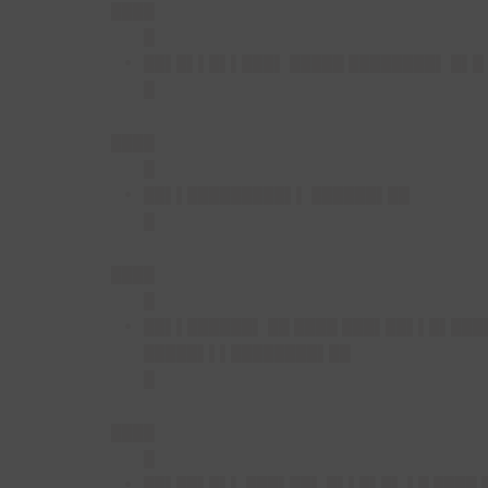
████
█
██▌█▌▌█▌▌███▌
█████ ████████▌ █▌█
█
████
█
██▌▌█████████▌▌
██████▌██
█
████
█
██▌▌██████▌
██ ████ ███▌██▌▌█▌███▌
█████▌▌▌████████▌██
█
████
█
██▌██▌█▌▌
███▌██▌ █▌▌█▌█▌ ▌█ ████