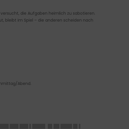
versucht, die Aufgaben heimlich zu sabotieren.
, bleibt im Spiel – die anderen scheiden nach
chmittag/Abend.
███ ███ ███ ▌████▌ █▌██ ████ █▌▌