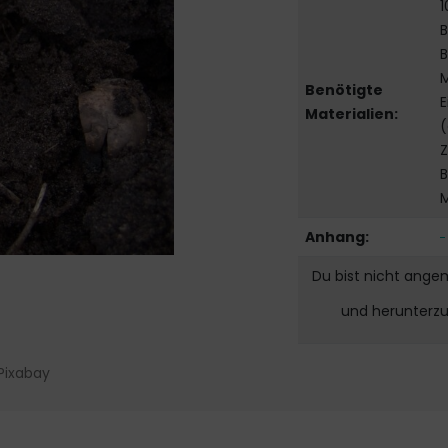
1
B
B
M
Benötigte
E
Materialien:
(
Z
B
Anhang:
Du bist nicht ange
und herunterz
Pixabay