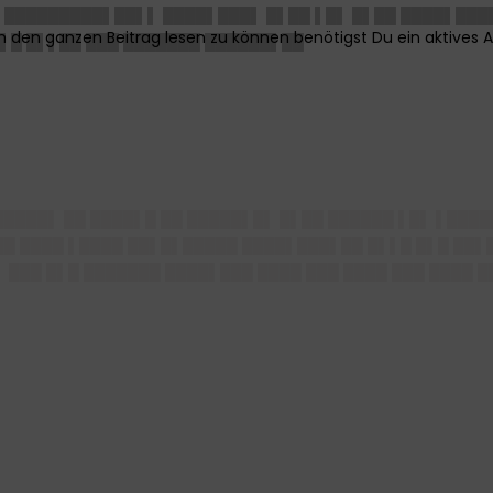
 █████████▌██▌▌ ████▌███▌ █▌██ ▌█▌ █▌██ ████▌██
▌█ █▌▌██ ███ ███████ ██████▌██
█████▌ ██ ████▌█ ██ █████▌█▌ █▌██ ██████ ▌█▌ ▌███
██ ████ ▌████ ██▌█▌█████ ████▌███▌██ █▌▌█ █▌█ ██▌
 ███ █▌█ ███████ ████▌███ ████ ███ ████ ███ ████ 