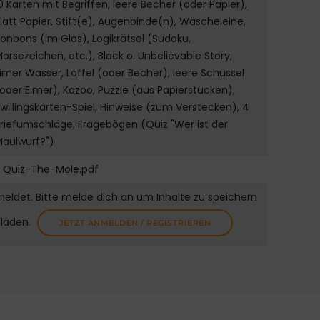
0 Karten mit Begriffen, leere Becher (oder Papier),
latt Papier, Stift(e), Augenbinde(n), Wäscheleine,
onbons (im Glas), Logikrätsel (Sudoku,
orsezeichen, etc.), Black o. Unbelievable Story,
imer Wasser, Löffel (oder Becher), leere Schüssel
oder Eimer), Kazoo, Puzzle (aus Papierstücken),
willingskarten-Spiel, Hinweise (zum Verstecken), 4
riefumschläge, Fragebögen (Quiz "Wer ist der
Maulwurf?")
Quiz-The-Mole.pdf
meldet. Bitte melde dich an um Inhalte zu speichern
uladen.
JETZT ANMELDEN / REGISTRIEREN