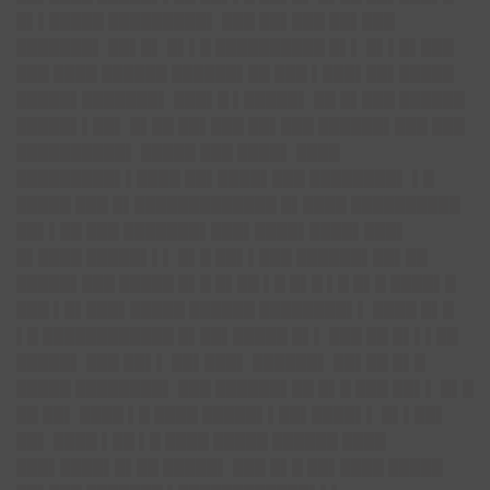
█▌▌█████ █████████▌ ███ ██▌███ ██▌███
███████▌ ██▌█▌ █▌▌█ ██████████ █▌▌ █▌▌█▌███
███ ████ ██████ ██████▌██ ███ ▌███▌██▌█████
█████▌███████▌ ███▌█ ▌█████▌ ██ █▌███ ██████
█████▌▌██▌ █▌██ ██▌███ ██▌███ ██████▌███ ███
██████████▌ █████ ███ ████▌ ████
█████████▌▌████ ██▌████▌███ ████████▌ ▌█
█████ ███ █▌█████████████ █▌████ ██████████
██▌▌██ ███ ███████▌███▌██
██▌████▌███▌
█▌████ █████▌▌▌ █▌█ ██▌▌███ ██████▌██▌██
█████▌███ █████ █▌█ █▌██ ▌█ █▌█ ▌█ █▌█ ████▌█
███ ▌█▌███▌█████ ██████ ████████▌▌ ████ █▌█
▌█ ████████████ █▌██▌█████ █▌▌ ███ ██ █▌▌▌██
█████▌ ███ ██▌▌ ██▌███▌ ██████▌ ██▌██ █▌█
█████ ████████▌ ███ ██████▌██ █▌█ ███ ██▌▌ █▌█
██ ██▌ ████ ▌█ ████ █████▌▌█
█▌████▌▌
█▌▌██▌
██▌ ████ ▌██ ▌█ ████ █████ ██████ ████
███▌████▌█▌██ █████▌ ███ █▌█ ██▌████ █████