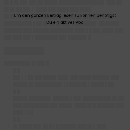
█▌█ █▌██▌██▌██ ████▌███████████████▌ ███ ██
█▌█▌██ ██▌▌ ████ ██▌████ ███ ████
█▌█▌▌████████ █████ █████▌█▌ █▌█ ██▌█▌██
█████████▌▌██ █▌██ █▌██▌ ████████▌ ███████
██████ ███ █████▌████████ ███▌▌█ ██▌████ ███
██▌███ ██▌▌████████ ██▌██████▌█
████████
█████████ █▌██▌█
█ █
██▌▌▌██ ██▌████▌███▌ ██▌████ ██████ ███
█████ █▌█████████▌▌▌████ █▌▌████▌▌██
█ █
█████ ███████▌ █████▌▌██▌ █████████▌█▌██
███ █████████ ██▌████▌ ████ █▌█ ██████ ███
███▌▌▌█
█ █
█▌████▌██▌ █▌█ ▌█ █████▌███ █▌▌ ███