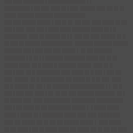
██▌███ ███████ ▌███████
█████▌▌▌
████████▌▌██
██▌ ███ █▌▌██▌ █████ ███ ██ █▌█▌
████ █████▌██████ ██████████▌
██▌██▌████▌████▌▌██ █▌█▌ ██ ██▌ ███ ████ █▌██
██▌▌██▌ ███ ██▌▌███▌███▌██████ ████ █▌▌█
███████▌ ███ █▌█████ █▌▌▌ ██▌██ ███ █████ █▌█
█▌██▌█▌█████ ██████████▌ ██████ ██████ █████
██████ ██▌▌██▌██▌█
█▌████▌▌
█▌██ ██████
███████ ▌█ █▌▌▌██████ ███████ ████ ██ █▌█▌
████▌███▌ █▌█ ███▌█ ██████ ████▌ ███ █▌█
██▌▌██▌ █▌█ ████████ ███ ████ █▌█ ██▌▌██▌██
██▌ ████▌ █▌█ ████████ ██ ████ █▌█ █▌██▌ ███
█▌█ ████▌█▌ ██ ▌█▌█████▌██████
█████▌▌▌
█▌█
██▌▌██▌██▌ ███ ▌█▌ █▌██ ██▌█████▌██████▌ █▌▌
█▌████ ██▌ ███ █████████ ████████ █████████
██▌▌██ ███▌█▌██ ███████▌████▌▌ ▌████ ████
████ ▌████ █▌▌███████ ████ ███ ███ ███████▌
███ ██ ████▌██ █▌██ ██ █████ ████▌▌ ███ ████
█▌██ ███▌▌██ █▌████ ███▌██ ████ ██ █▌██ ██ ███