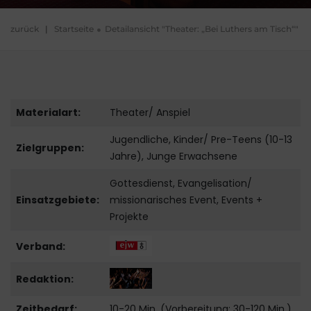
zurück
|
Startseite
Detailansicht "Theater: „Bei Luthers am Tisch“"
Materialart:
Theater/ Anspiel
Jugendliche, Kinder/ Pre-Teens (10-13
Zielgruppen:
Jahre), Junge Erwachsene
Gottesdienst, Evangelisation/
Einsatzgebiete:
missionarisches Event, Events +
Projekte
Verband:
Redaktion:
Zeitbedarf:
10-20 Min. (Vorbereitung: 30-120 Min.)