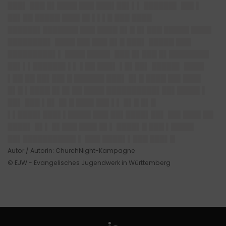
███▌ ███ █▌████ ███ ███▌██▌▌▌ ██████▌ ██▌▌
██▌██ █████ ███▌█▌▌▌▌█ ███ ████
██████▌███████ ███ ████ █▌█ █▌███ █████ ████
████████▌ ████ ██▌███ █▌█ ███▌ █████ ███
█████████▌▌ ████ ████▌ ███ █▌███ █▌████████
██▌▌▌█
█████▌▌▌
▌██ ███▌ ▌█▌██▌ █████▌ ████
▌██ ██ ██▌██▌█ ██████ ███▌ █▌█ ████ ██▌███▌
█▌█ ▌████ █▌█▌██ ████ ██████████▌█
█▌████▌▌
██▌ ███ ▌█▌ █▌█ ███▌██▌▌▌ █▌█ █▌█
▌▌████▌█
██▌▌████▌███ ██▌████▌██▌ ██▌███▌██
████▌ █▌▌ █▌███ ███▌█▌▌ ████▌█ ███
▌████▌
██▌██████████▌▌ ███ ████▌▌███ ███▌█
Autor / Autorin: ChurchNight-Kampagne
© EJW - Evangelisches Jugendwerk in Württemberg