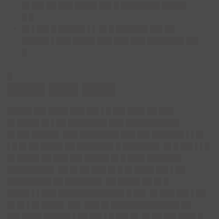
█▌██▌██ ███ ████▌██▌█ ████████ █████
█ █
█▌▌██▌█ █████▌▌▌ █▌█ ██████▌██▌██
█████▌▌███ ████▌███ ███ ███ ███████▌██▌
█
█
████▌███▌████
█████ ██▌████ ███ ██▌▌█ ██▌███▌██ ███
█▌████▌█▌▌██ ████████ ███ ███████████
█▌██▌█████▌ ███ ████████ ███ ██▌██████▌▌▌█▌
▌█ █▌██ ████▌██ ███████▌█ ███████▌ █▌█ ██▌▌▌█
█▌████▌██ ███ ██▌█████ █▌█ ███▌███████
█████████▌ ██ █▌██ ███ █▌█ █▌████ ██▌▌██
█████████ ██ ███████▌ ██ ████▌██ █▌█
████▌▌▌███ █████████████▌█ ██▌ █▌███ ██▌▌██
█▌█▌▌█▌████▌ ██▌ ███ █▌██████████████ ██
██▌████ █████▌▌██ ██▌▌█ ██▌█▌ █▌██ ██▌███▌█