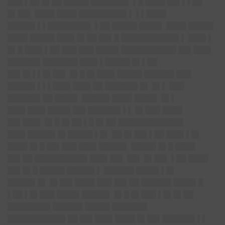
███ ▌██ █▌██ █████ ███████▌ ▌█ ████ ██▌▌▌██
█▌██▌ ████ ████ █████████▌▌ ▌▌████
█████▌▌▌█
███████▌
▌██ █████ ████▌ ████ █████
████ █████ ███▌█▌██ ██▌█ ███████████▌▌ ███▌▌
█▌█ ███▌▌██ ███ ███ ████▌███████████ ██▌███▌
██████▌█
██████ ███▌▌█████ █▌▌██
██▌█▌▌▌█▌██▌ █▌█ █▌███▌█████ ██████ ███
█████▌▌▌▌
█
██▌███▌██ ██████▌█▌ █▌▌ ███
██████▌██ ████▌ █████▌████ ████▌ █▌▌
███▌███▌████▌██▌
█
█████▌▌▌
█▌███ ████
██▌███▌ █▌█ █▌██ ▌█ █▌██ █████████████
███▌█████▌█▌█████ ▌█▌ ██ █▌██▌▌██ ███▌▌█▌
████ █▌█ ██▌███ ███▌█████▌ █████ █▌█ ████
██▌██ ████████
██▌███▌██▌
██▌ █▌██▌ ▌██ ████
██▌█▌█ █████ █████▌▌ ██████ ████▌▌█▌
█████▌█▌ █▌██▌████ ███ ██▌██ ██████ ████▌█
▌██ ▌█▌███ ████▌█████▌ █▌█ █▌███ ▌█▌█▌██
████████▌██████ █████ ███████
███████████▌██ ██▌███▌████ █▌██▌█
█████▌▌▌