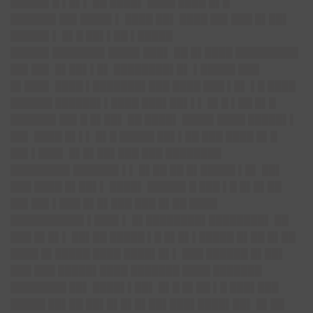
█████▌█ ▌█▌▌ ██ ████▌ ████ ████ █▌█
██████▌█
█▌████▌▌
████ ██▌ ████ ██▌███ █▌██▌
█████▌▌ █▌█ ██▌▌██ ▌█████
█████▌█████
██▌████▌███▌
██ █▌████ █████████
██▌██▌ █▌██▌▌█▌ ████████▌█▌ ▌█████ ███
█▌███▌ ████ ▌███████▌███ ████ ███ ▌█▌ ▌█ ████
██████ ██████▌▌████ ███▌██▌▌▌ █▌█ ▌██ █▌█
██████▌██▌█ █▌██▌ ██ ████▌ ████▌████ █████▌▌
██▌ ████ █▌▌▌ █▌█ █████ ██▌▌██ ███ ████ █▌█
██▌▌███▌ █▌█▌██▌███ ███ ████████
████████▌█
█████▌▌▌
█▌██ ██ █▌█████ ▌█▌ ██▌
███ ████ █▌██▌▌ ████▌ █████▌█ ███ ▌█ █▌█▌██
██▌██▌▌███ █▌█▌███ ███ █▌██ ████
██████████▌▌███▌▌ █▌████████▌█
███████▌
██
███ █▌█▌▌ ██▌██ █████ ▌█ █▌█▌▌█████ █▌██ █▌██
████ █▌█████ ████ ████▌█▌▌ ███ ██████ █▌██▌
███ ███ █████▌████ ███████ ████ ███████
████████ ██▌ ████▌▌██▌ █▌█ █▌██ ▌█ ███▌███
█████ ██▌██ ██▌█▌█▌█▌██▌█
██▌████▌██▌
█▌██