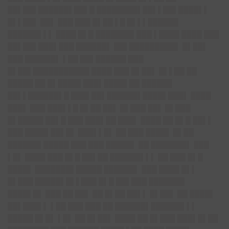
██▌██▌██████▌██▌█ ████████▌██▌▌█
█▌████▌▌
█▌▌██▌ ██▌ ███ ███ █▌██ ▌█ █▌▌▌██████
██████▌▌▌ ████ █▌█ ███████▌███ ▌████ ████ ███
██▌██▌███▌███ ██████▌ ██▌██
███████▌
█▌██▌
███ ██████▌ ▌██ ██▌██████ ███
█▌██▌███████████ ████ ███ █▌██▌ █▌▌██ ██
█████ ██ █▌████▌█
██▌████▌██ ██████
██▌▌██████▌█ ███▌██▌███
█
██▌████▌███▌
████
███▌ ███ ███▌▌█ █▌██ ██▌ █▌███ ██▌ █▌███
█▌█████ ██▌█ ███ ███▌██ ███▌ ████ ██ █▌█ ██▌▌
███ ████▌██▌█▌ ███▌▌█▌ ██ ███ ████▌ █▌██
██████▌█████ ███ ███ █████▌ ██ ███████▌ ███
▌█▌ ████ ███ █▌█ ██▌██ ██████▌▌▌ ██ ███ █▌█
████▌ ███████▌█████ ██████▌ ███ ████ █▌▌
█▌███ █████▌█▌▌███ █▌█ ██▌███ ███████
████▌█▌ ███ ██ ██▌ ██ █▌██ ██▌▌ █▌██▌ ██ ████▌
██▌███▌▌ ▌██ ███ ███ ██ ██████▌█
█████▌▌▌
█████ █▌█▌ ▌█▌ ██ █▌██▌ ████ ██ █▌███ ███▌█▌██