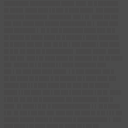
████████▌████████
██▌████▌███▌
█▌█ ███████
█▌████▌ ████ ███▌▌█ ██▌█ ███▌████▌ ██▌█████
███████ ███████▌ ███████▌ ██▌▌█▌ ████ ██ ██▌
██▌███ ████ ███ █████ █████████ █▌▌ ████ ███
███ ███████▌▌ █▌█ ██▌█ ███████ ████ ███ █▌█
█▌█████ █▌████ ████ █▌█ █████▌▌████ ███████
█▌█ ████ ██▌██▌██▌ █▌█ █▌▌███ █████ ▌███ ███▌
█▌█ █▌██ ███ █▌█ █████████▌ █████▌████▌ ████
█▌██ ██▌ ███ ▌█▌███▌████ █▌██████ █▌██ █▌████
██▌ █████ █▌▌█ ████▌▌▌████ ███████▌███
██▌▌██ ███ ███ ███▌████▌ ▌█ ███ █████▌██▌█
█▌██ ████ █▌█ ███▌█ █▌█████▌█▌▌█
██▌███▌██▌
█████ ██▌▌▌█ ███ ████ ██ █▌███ ██ █▌█████
████▌▌▌██ ███▌██▌▌██ ██▌▌███ ████ ▌█▌█▌ ████
▌██ █▌██ ██ █▌█ ███████▌██ ████████▌█
██▌█
███▌ █▌████ ▌█ █▌█ ███████
█
█████▌▌▌
█▌█ ████
▌█▌ █▌██▌▌██ ██▌██▌ ███ ██▌██ ███ █▌█ █▌▌▌▌ ██
█████ █████ ████▌█ ██████▌█ ██████████▌▌ ███
███ ████ ▌█▌███▌████ █▌████ █▌▌██ ██