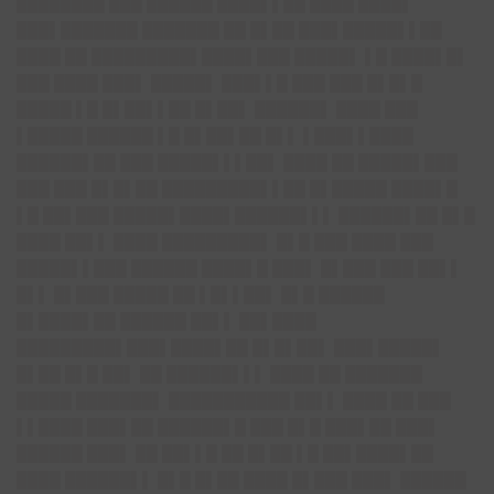
████████ ███ ██████ ████▌▌██ ████ ████▌
███▌███████ ███████ ██ █▌██ ███▌█████▌▌██
████ ██ ███████
██▌████▌███
█████▌ ▌█ ████▌█
▌
███ ████ ███▌ █████▌ ███▌▌█ ███ ███ █▌█▌█
█████ ▌█ █▌██▌▌██ █▌██▌ ██████▌ ████ ███
▌█████ ██████ ▌█ █▌██▌██ █▌▌ ▌███▌▌████
██████▌██ ███ █████▌▌▌██▌ ████ ██ █████▌███
███ ███ █▌█▌██ █████████▌▌██ █▌█████ ████▌█
▌█ ██▌███ █████▌████▌█
█████▌▌▌
██████▌██ █▌█
████ ██▌▌ ████ █████████▌ █▌█ ███ ████ ███
█████▌▌███ ██████ ████▌█ ███▌ █▌███ ███ ██▌▌
█▌▌ █▌███ █████ ██ ▌█▌▌██▌ █▌█ ██████
█▌████▌██ ██████ ██▌▌ ██▌████
█████████▌█
██▌████▌██
█▌█▌██▌ ███▌█████
▌
█▌██ █▌█ ██▌ ██ ██████▌▌▌ ████ ██ ███████
█████ ███████▌ ███████████ ██▌▌ ████ ██ ███
▌▌████ ███▌██ ██████▌█ ███ █▌█ ███▌██ ███▌
██████ ███▌ ██ ██▌▌█ ██ █▌██ ▌█ ██▌████▌██
████ ██████▌▌ █▌█ █▌██ ████ █▌███ ███▌ ██████