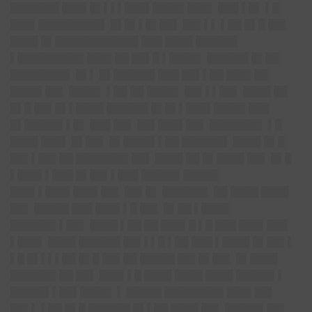
███████ ███▌█▌▌▌▌█
██▌████▌███▌
███ ▌█▌ ▌█
███▌█████████▌ █▌█▌▌█▌██▌ ██▌▌▌ ▌██ █▌█ ██▌
████ █▌████████████ ███ ████ ██████
▌███████
██▌███▌██
██▌█ ▌████▌ ██████ █▌██
████████▌ █▌▌ █▌██████ ███ ██▌▌██ ███▌██
████▌██
▌ ████▌ ▌██ ██ ████▌ ██▌▌▌██▌ ████ ██
█▌█ ██▌█▌▌████ ██████ █▌█▌▌█
██▌████▌███
█▌█████▌▌█
▌ ███ ██▌ ██▌███▌██▌ ███████▌ ▌█
████ ███▌ █▌██▌ █▌████▌▌██ ██████▌ ████ █▌█
██▌▌██▌██ ███████▌██▌ ████ ██ █▌████ ██▌ █▌█
▌███▌▌███ █▌██▌▌███ █████▌█████
███▌▌█
██▌███▌██▌
██▌█▌ ██████▌ ██ ████ ████
██▌ █████ ███ ███▌▌█ ██▌ █▌██ ▌████
██████▌▌██▌ ████ ▌██ ██ ███▌█ ▌█ ███ ███▌███
▌███▌ ████ ██████ ██▌▌▌█ ▌██ ███ ▌████ █▌██▌▌
▌█ █▌▌▌▌██ █▌█ ██▌██ █████ ██▌█▌██▌ █▌████
██████▌██ ██▌ ███▌▌█ ████ ████ ████ █████▌▌
█████▌▌█
█▌████▌ ▌
█████ ██████
██▌███▌██▌
██▌▌ ▌██ █▌█ ██████ █▌▌██ ████ ██▌ █████▌██▌