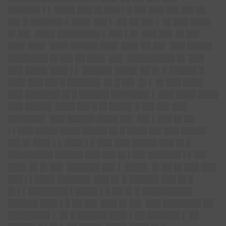
██████▌▌▌ ████ ███ █▌███ ▌█ ██▌███ ██▌██▌██
██▌█ ██████▌▌ ███▌ ██▌▌ ██ ██ ██▌▌ █▌███ ████
█▌██▌ ████ ████████▌▌ ██▌▌█▌ ███ ██▌ █▌██▌
███▌███▌ ███▌█████▌███▌███▌██ ██▌ ███ █████
████████ █▌██▌██ ███▌ ██▌ █████████▌█▌ ███
███ ████▌███▌▌▌ ██████ ████▌██ █▌█ █████▌█
███▌███ ██▌█ ██████▌ █▌█ ██▌ █▌▌ █▌███ ████
███ ███████ █▌█ ██████ ███████▌▌ ███ ████ ████
███ █████▌████ ██▌█ █▌████▌█ ██▌██▌███
███████▌ ███ █████▌████ ██▌ ██▌▌███ █▌██
▌▌███ ████▌████ █████ █▌█ ████ ██▌███ █████
██▌█▌███▌▌▌ ███▌▌█ ███ ███ █████ ███ █▌█
█████████ █████▌███ ██▌█▌▌██▌█
█████▌▌▌
██
███▌
█▌█▌██▌ ██████▌██▌▌ ████▌ █▌██ █▌███ ███
███ ▌▌████ ██████▌ ███ █▌█ ██████ ███ █▌█
█▌▌▌████████ ▌████▌▌
█ ██ █▌█ ██████████
██████ ███▌▌█ ██ ██▌ ███ █▌██▌ ███ ███████▌██
████████▌▌ █▌█ ██████ ███▌▌██ ██████▌▌ ██