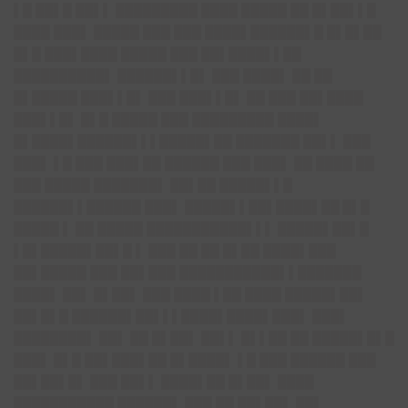
▌█ ██▌█ ██▌▌ █████████ ████ █████ ██ █▌██▌▌█
████ ███▌ █████ ███ ███ ████▌██████▌█ █▌█▌██
█▌█ ███▌████ █████ ███ ██▌████▌▌██
██████████▌ ██████▌▌█▌ ███ ████▌ ██ ██
█▌█████ ███▌▌█▌ ███ ███▌▌█▌ ██ ███ ██▌████
███▌▌█▌ █▌█ █████ ███ █████████ ████▌
█▌████▌██████▌▌▌█████▌██ ███████ ██▌▌ ███
███▌ ▌█ ███ ███▌██ ██████ ███ ███▌ ██ ████ ██
███ █████ ███████▌ ██▌██ █████▌▌█
██████▌▌██████ ███▌ █████▌▌█
█▌████▌██
█▌█
█████
▌ ██ █████ ██████
█████▌▌▌
█████▌██▌█
▌█▌█████▌██▌█
▌ ███ ██ ██ █▌██ ████▌███
██▌█████ ███ ██▌███ ███████████▌▌████
███
████▌ ██▌ █▌██▌ ███ ████ ▌██ ████ █████▌██▌
██▌█▌█ ██████▌██▌▌▌█
█
██▌████▌███▌
███▌
████████▌ ██▌ ██ █▌██▌ ██▌▌ █▌▌██ ██ █████▌█▌█
███▌ █▌█ ██▌███▌██ █▌████▌ ▌█ ███ ██████ ███
██▌██▌█▌ ███ ██▌▌ ████▌██ █▌██▌ ████
███████████ ██████▌ ███ ██ ██▌██▌ ██▌