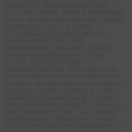
███ ████ ██▌█▌ ███████ ███████▌█ ████▌▌
██▌▌█▌█
██▌████▌███▌
████ ██ █▌██ █████████▌
██▌▌ ██▌ ██ ██████ █████ ████ █████▌▌ ███████
██ ████▌██ ██▌▌ ███ ▌█▌ █▌██ ████
██▌▌██▌████
██▌▌████▌███ ██▌████▌██▌
██▌███▌██ ███████▌███▌ ▌█ ███
███████
█
███████▌
▌██ █▌████▌ ▌█ ██▌███
▌█▌█▌██ ██████▌█████ ███▌ ██▌ ▌▌████
██▌▌▌██▌ █▌█▌███ █▌██▌█████
███████▌█
██▌████▌███▌
███▌▌█ █████ ▌████
██▌██▌███ ███ ███ █▌██ ███ ████ ███ ██▌████
███▌███▌▌▌ ████ ████ ████ ██▌███ ███ ███ ▌██
██▌██ █▌██▌▌██ ████▌ ▌██ █████ ▌█▌█▌ ███
███████ ███▌██ ██████▌████▌ ███▌▌██ ███▌
█████ █▌█▌██ ███████ ██████▌█▌▌ ▌██ ██▌ █▌█
██▌█▌▌████ ██▌██▌▌█▌ ██▌▌ ▌██ ██ ██▌██ ███
███████▌██████▌▌ ████████ ██▌▌ ▌██ ██████
█▌█ ██▌█ █████ ███ ███ █████ ███████████▌ ██