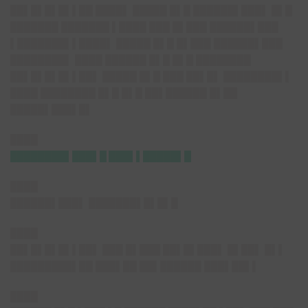
██▌█▌█▌█▌▌██ ████▌ █████ █▌█ ██████▌███▌ █▌█
███████ ███████ ▌████ ███ █▌███ ██████▌███
▌███████▌▌████▌ █████ █▌█ █▌███ ██████▌███
████████▌ ████ ██████ █▌█ █▌█ ████████
██▌█▌█▌█▌▌██▌ █████ █▌█ ███ ██▌█▌ ████████▌▌
████ ████████ █▌█ █▌█ ██▌██████ █▌██
█████▌███▌█▌
████
████████▌███▌█ ███▌▌█████▌█
████
██████▌███▌ ███████▌█▌█▌█
████
██▌█▌█▌█▌▌██▌ ███ █▌███ ██▌█▌███▌ █▌██▌ █▌▌
█████████▌██ ███▌██ ██▌██████ ███▌██▌▌
████