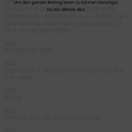
████
██ ████ █▌▌██ ███ █▌████ ████ ███ ██▌█████
█▌█████ ████▌▌██ ██████ ██▌█▌ █▌█ ████ █▌▌ █▌█
████ █████ ███ ████▌██████ ████ ████▌██▌███
██▌█▌ █▌█ ██▌███▌██████▌
████
█▌▌████▌▌██▌████
████
████ ███ ██▌█▌ ████████ █▌█ █ ██████ ████ █▌█
█▌█▌▌████▌
████
██▌███
████
███ ██▌█▌ ███▌██▌ ███ █ ██▌█▌██████▌
████