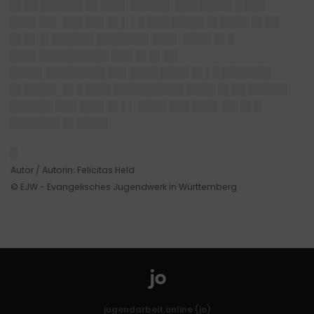
█▌██ ██████ █▌███▌ █████▌ ███ ████▌█ ███
███▌██▌ ███ ██▌█▌▌ ▌█ ███ ████▌█▌████ █▌██
█▌█▌ █ ██████ ███████▌███▌ ████ █▌█
███▌██████████ ███ █▌█▌██
████▌████████▌██▌████ ████ █▌▌█ ███████
█▌████▌ █▌█ ███▌██████████ ████ █▌██ █████▌
██████ ███ ███▌█▌▌▌ ████ ███ ███▌ ██ █▌█
███████ █▌████▌
█
Autor / Autorin: Felicitas Held
© EJW - Evangelisches Jugendwerk in Württemberg
jugendarbeit.online (jo)