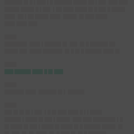
██████ █▌█ ▌███ ▌█ ██████ ████▌██ ▌██▌ ███ ███
█████ ████▌█ ▌██▌ ▌██ ███▌████ █▌█ ██▌█ ████▌
███▌ ██ ▌██ ████▌███▌ ████▌ █▌███ ████
███▌███▌███
████
███████▌ ███▌▌█████▌█▌ ██▌ █▌█ ██████ ██
████▌██▌ ████ ██████▌ █▌█ █▌█ █████▌███▌█▌
████
███ █████▌███▌█ █▌███
████
██████▌███▌ ██████ █▌▌ █████▌
████
██▌█▌█▌█▌▌██▌ ▌█ █▌███ ███▌█ ▌▌████
█████▌▌████ █▌██▌▌████▌ ███ ███ ███████▌▌█
█▌████ █▌██▌▌████ █▌████ █▌█ █████▌████▌ █▌
█▌ ██▌ █▌ █▌ ███▌ █▌ █ ███ █▌ █▌█ ██████