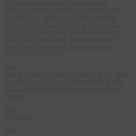
█▌█ ████████▌██ █████ ▌████ ████ █▌██
███▌▌██▌█ █████▌███▌█ ██▌█▌ ██████ █▌███
█▌███▌█ ██▌█▌ █████▌ ▌██ ████ █▌███ ████
███▌▌▌██▌ ███ ████▌ ▌▌██▌█▌ █▌██▌ ▌██ ████
█▌██▌█▌▌██ █▌███ ████▌ ███ ███ ███ ████▌██
██▌▌█ █▌██▌▌████▌ ███▌ ██████ █████ ███▌▌
████ ██▌████ █████▌ ██▌█████ ███████▌█
██▌████ █▌███▌█ ███▌▌
████
████ █▌▌█ █████▌█ ███▌▌█ █████▌█▌ █▌██▌ ████
██▌███▌ █▌█ █▌███▌▌ ███▌ ████ █▌████ █▌███▌
███████ █▌█ ███████ ████████ ███ ████▌█ ██
██████▌
████
██▌█▌████
████