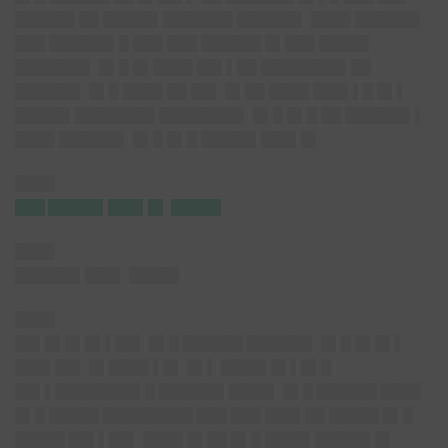
██████ ██ █████▌███████ ██████▌ ████ ██████▌
███ ██████▌█ ███ ███ ██████ █▌███ █████
███████▌ █▌█ █▌████ ██▌▌██ ████████▌██
██████▌ █▌█ ████ ██ ██▌ █▌██ ████ ███▌▌█ █▌▌
█████▌████████ ████████▌ █▌█ █▌█ ██ ██████▌▌
████ ██████▌ █▌█ █▌█ █████▌███▌█▌
████
███ █████▌███▌█▌ █████
████
██████▌███▌ █████
████
██▌█▌█▌█▌▌██▌ █▌█ ██████ ██████▌ █▌█ █▌█▌▌
███▌██▌ █▌████ ▌█▌ █▌▌ ████▌█▌▌█▌█
██▌▌████████▌█ ██████▌████▌ █▌█ ██████ ████
█▌█ █████ █████████ ███ ███ ███▌██ █████ █▌█
█████ ██▌▌██▌ ████ █▌██ █▌█ ████▌█████▌█▌