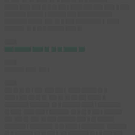
████▌███▌███ █▌█ █▌██▌▌████ ███ ███ ███▌█ ███
███████ █████▌▌██████ ███ ███████████▌
███████▌████▌ ██▌ █▌█ ███ ████████▌▌ ████
██████▌ █▌█ █▌█ █████▌███▌█▌
████
███ █████▌███▌█▌ █▌█▌████▌██
████
██████▌███▌ ██▌▌
████
██▌█▌█▌█▌▌██▌ ███ ██▌▌ ████ █████ █▌█
███▌▌██▌██ █▌█▌ ██▌█▌ █▌██ ██▌████▌█
████████ ██████▌ █▌█ ██████ ████ ▌███████▌
█▌███▌ ███▌███ ▌██████▌ █▌█ █▌█ ██▌▌██████
██▌ ██▌█▌ ██▌ █▌███ ██████ ███ █ █▌█████▌
███████ ▌███████▌ █ █▌████ ▌███████▌ ██████▌
█▌█ ██████ ██ █▌██▌▌ ██ ███████ █▌▌█ ███ ███