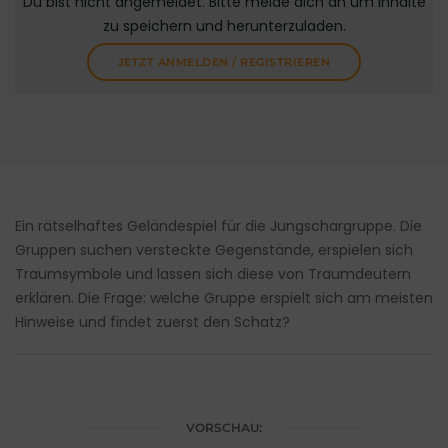
Du bist nicht angemeldet. Bitte melde dich an um Inhalte
zu speichern und herunterzuladen.
JETZT ANMELDEN / REGISTRIEREN
Ein rätselhaftes Geländespiel für die Jungschargruppe. Die
Gruppen suchen versteckte Gegenstände, erspielen sich
Traumsymbole und lassen sich diese von Traumdeutern
erklären. Die Frage: welche Gruppe erspielt sich am meisten
Hinweise und findet zuerst den Schatz?
VORSCHAU: