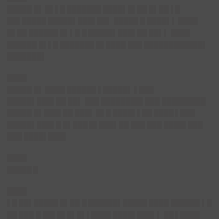
█████ █▌ █▌▌█ ███████ ████▌█▌██ █▌██ ▌█
██▌█████ █████▌███▌██▌ █████ █ ████▌▌ ████
█▌██ ██████ █▌▌█ █ █████▌███▌██ ██▌▌ ████
██████ █▌▌█ ███████ █▌████ ███ ████████████▌
███████▌
████
█████ █▌ ████ ██████ ▌█████▌ ▌███
█████▌███▌██ ██▌ ███ ████████▌███ █████████
█████ █▌███▌██ ███▌ █▌█ ████▌▌██ ████ ▌███
█████▌███▌█ █▌███ █▌███▌██ ███ ███ ████▌███
███ ████▌███▌
████
█████ █
████
▌█ ██▌█████ █▌██ █ ██████▌█████ ████ ██████ ▌█
██ ███ █ ██▌█▌█▌█▌▌████ ████▌███▌▌ ██ ▌████