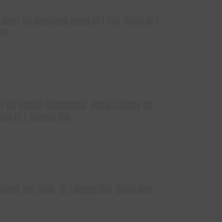
 ███▌██ ███████ ████ █▌▌██▌ ████ █▌▌
██▌
█ ██ █████ ████████▌ ████ █████▌██
████ █▌▌█████▌██▌
 ████▌██▌███▌ █▌▌████▌██▌ ████ ███