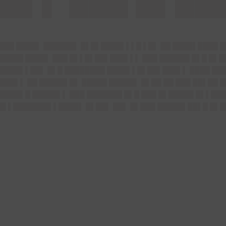
███ ████▌ ██████▌ █▌█▌████▌▌▌█ ▌█▌ ██ ████▌████ █
██████ ████▌ ███ █▌▌█▌██▌███▌▌▌ ███ ██████ █▌█ █▌
████▌▌██▌ █▌█ ████████ ████▌▌█▌██▌███▌▌ ████ ███
██▌▌ ██ █████▌█▌ █████ █████▌ █▌██ ██ ███ ██▌██ █
████▌█ █████▌▌ ███ ███████ █▌█ ███ █▌█████ █▌▌███
 ██ ▌███████▌▌████▌ █▌██▌ ██▌ █▌███ █████▌██▌█ █▌█