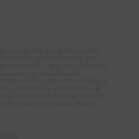
███▌ ██▌▌██▌ ███▌██▌▌██ ███ ██ █████▌
 ███ ██ ████▌ ███ █████████ █▌▌ ██▌▌▌
███▌█ █████████▌▌ ▌█▌█▌ ██▌▌██▌██▌███▌
 ██ ██ ███▌ ▌█▌ ███ █████▌███▌
 ████▌█ ████▌▌▌██████ ███▌████████▌▌█
█▌█▌▌▌██ █▌███ ▌█▌▌ █████ █▌██ █▌▌██
████▌ █████ ████ █▌████ ███▌ ██ █▌██ ██
██ ██▌██▌███ ███ ███ █████▌█████ █▌▌
██