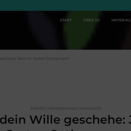
START
ÜBER JO
MATERIA
e geschehe: Jesus im Garten Gethsemane"
EINHEIT | HINTERGRUND/ GRUNDSATZ
 dein Wille geschehe: