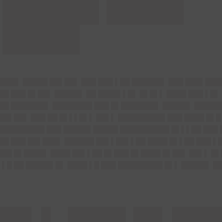
█████ ████
▌████
████▌ █████ ██▌██▌ ███ ███ ▌██ ██████▌ ███ ███▌██
██ ███ █▌██▌ █████▌ ██ ████▌▌█▌ █▌█▌▌ ████ ███ ▌█▌
 ██ ███████▌ ████████ ███ █▌███████▌ █████▌ ████
██▌██▌ ███ ██ █▌▌▌█▌▌ ██▌▌ █████████▌███ ████ █▌█
 █████████ ███ █████▌█████ ██████████ █▌▌▌██ ███
██ ███ ██▌███▌ ██████ ██▌▌██▌▌██ ████ █▌▌██ ███ ▌
██ █▌████▌ ████ ██▌▌██ █▌███ █▌████ █▌██▌ ██▌▌ █▌
▌█ ██ █████▌█▌ ████ ▌█ ███ █████████ █▌▌ █████▌ █
█▌▌ ███ █▌██