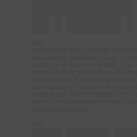
████████▌
█▌▌████▌
████
███ ████ █▌██ ████▌█ ███ ████ █▌████ █
██ ██▌ ████▌▌ █████████▌▌ ██ █▌▌▌ █▌██
██▌███ ██▌██▌ ███ █▌▌██ █████▌▌ █▌██▌
██ ████▌ █▌██ ██▌██ ██▌▌██ █▌▌▌██▌ ███
███▌██▌██▌ ███ █▌▌█▌██ ██▌██████████
███▌████████▌▌▌ ██ █▌█▌ █▌██ ▌█ █▌█ ██
█████▌█▌███▌ █▌████ █▌█████▌ ████ ▌█ █
████▌█▌ ▌█ ███ ██▌██████ █▌█████ █▌██▌
███ ███████████ ███▌
████
██▌███▌██