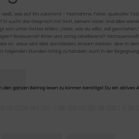
weiß, was auf ihn zukommt – Festnahme, Folter, qualvoller Tod a
r? Er sucht das Gespräch mit Gott, seinem Vater. Und alles wande
t sich unter Gottes Willen: „Vater, was du willst, soll geschehen.
en? Bedauernd? Bitter und zornig rebellierend? Vertrauensvoll? V
Liebe ist. Jesus wird alles durchleiden, einsam sterben, aber in d
n den folgenden Stunden richtig zu handeln; auch in der Begegnu
███
██▌██ ████▌ █▌▌ ██▌▌▌ ██▌███ ██▌██▌ ██ ███▌▌ █▌██ 