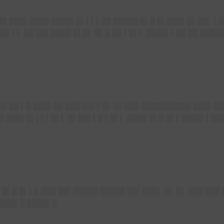
██▌███▌████ ████▌█▌▌▌▌██ █████ █▌█ █▌███▌█▌██▌ ▌█
█▌▌▌ ██ ██▌████ █▌█▌ █▌█ ██ ▌█▌▌ ████▌▌██ ██ ████
██▌██ ▌█ ███▌██ ███ ██▌▌█▌ █▌███ ██████████ ███▌██
██ ███▌█▌▌▌▌█▌▌ █▌██▌▌█ ▌█▌▌ ████ █▌█ █▌▌████▌▌█
 █▌█ █▌▌█ ███ ██▌█████ █████ ██▌███▌ █▌ █▌ ███ ███
████▌█ ████▌█