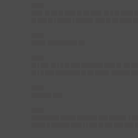
████
███▌ █▌██ █▌███▌█▌██ ███▌ █▌█ █▌████ 
█▌███ █▌▌████▌▌█████▌ ███ █▌██ ████ ██
████
████▌ █████████▌██
████
█▌▌██▌ █▌▌█ █▌███ ███████ ███▌█▌ ██ █
█▌▌█ ███ ████████ █▌██ ████▌ ██████ █
████
██████▌███
████
█████████ █████ ██████▌███ █████▌ ▌██
████▌█ ██████ ███▌▌▌██▌█▌██▌███ ███ 