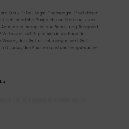
m Kreuz. Er hat Angst, Todesangst. Er will diesen
lt sich: er erfährt Zuspruch und Stärkung; zuerst
“ Aber wie er es sagt ist von Bedeutung: Resigniert
ertrauensvoll! Er gibt sich in die Hand des
em Wissen, dass Gottes Liebe siegen wird. Gott
ng mit Judas, den Priestern und der Tempelwache
███ █▌▌█▌ █▌█ █████ █▌█ ████▌██▌██