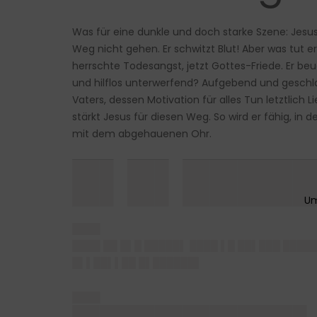
Was für eine dunkle und doch starke Szene: Jesus 
Weg nicht gehen. Er schwitzt Blut! Aber was tut e
herrschte Todesangst, jetzt Gottes-Friede. Er beug
und hilflos unterwerfend? Aufgebend und geschlag
Vaters, dessen Motivation für alles Tun letztlich 
stärkt Jesus für diesen Weg. So wird er fähig, i
mit dem abgehauenen Ohr.
█▌█▌████
████
████ ██ █▌█ █████▌ ████ ▌█ ██▌███ ████
█▌▌██▌▌██ █▌██████▌
████