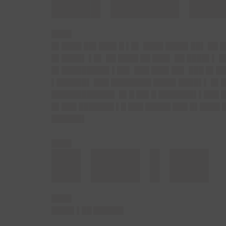
████
█▌████ ██▌███▌█ ▌█▌ ████ ████▌██▌ ██ █
█▌████▌ ▌█▌ ██ ████ ██ ███▌ ██ ████▌▌ 
█▌█████████▌▌██▌ ███ ███▌██▌ ███ █▌██
▌██████▌ ███ ████████ ████▌████▌▌ █▌██
████████████▌ █▌█ ██▌█ ███████▌▌███ █
█▌███ ███████ ▌█ ███ █████ ███ █▌████
██████▌
████
█▌██▌▌██
████
████▌▌██ ██████