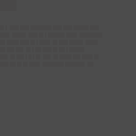
█▌▌ ███ ███ ███████ ███ ███ █████ ███
████▌ ████▌ ███ █▌▌█████▌███▌ ███████▌
█▌████ ███ █▌▌███▌ █▌███ ████▌ ████
██ ██▌██▌ █▌▌██ ███ █▌██ ▌█████
██▌ █▌██▌▌█ ▌█▌ ██▌ █▌████ ██▌███▌█▌
███ ██ █▌█▌███▌ ███████ ██████▌ ██