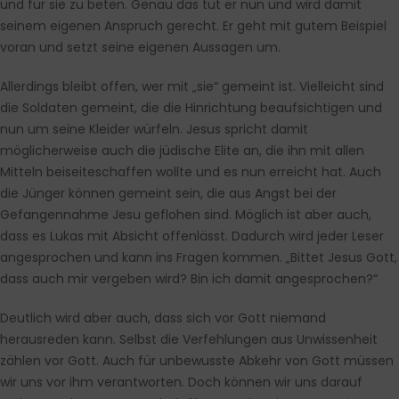
und für sie zu beten. Genau das tut er nun und wird damit
seinem eigenen Anspruch gerecht. Er geht mit gutem Beispiel
voran und setzt seine eigenen Aussagen um.
Allerdings bleibt offen, wer mit „sie“ gemeint ist. Vielleicht sind
die Soldaten gemeint, die die Hinrichtung beaufsichtigen und
nun um seine Kleider würfeln. Jesus spricht damit
möglicherweise auch die jüdische Elite an, die ihn mit allen
Mitteln beiseiteschaffen wollte und es nun erreicht hat. Auch
die Jünger können gemeint sein, die aus Angst bei der
Gefangennahme Jesu geflohen sind. Möglich ist aber auch,
dass es Lukas mit Absicht offenlässt. Dadurch wird jeder Leser
angesprochen und kann ins Fragen kommen. „Bittet Jesus Gott,
dass auch mir vergeben wird? Bin ich damit angesprochen?“
Deutlich wird aber auch, dass sich vor Gott niemand
herausreden kann. Selbst die Verfehlungen aus Unwissenheit
zählen vor Gott. Auch für unbewusste Abkehr von Gott müssen
wir uns vor ihm verantworten. Doch können wir uns darauf