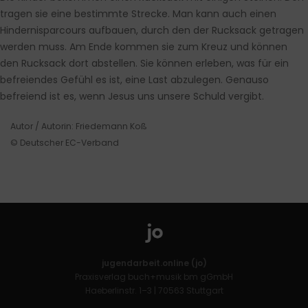
tragen sie eine bestimmte Strecke. Man kann auch einen
Hindernisparcours aufbauen, durch den der Rucksack getragen
werden muss. Am Ende kommen sie zum Kreuz und können
den Rucksack dort abstellen. Sie können erleben, was für ein
befreiendes Gefühl es ist, eine Last abzulegen. Genauso
befreiend ist es, wenn Jesus uns unsere Schuld vergibt.
Autor / Autorin: Friedemann Koß
© Deutscher EC-Verband
jugendarbeit.online (jo)
Praxisverlag buch+musik bm gGmbH
Haeberlinstr. 1–3 | 70563 Stuttgart