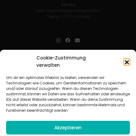
Service
Mail:
support@jugendarbeit.online
Telefon: 0711 / 9781-419
jugendarbeit.online
- kurz jo - ist der Online-Materialpool für
Cookie-Zustimmung
Mitarbeitende in der christlichen Kinder-, Jugend- und jungen
verwalten
Erwachsenenarbeit. Auf
jo
findet man unkompliziert und schnell
zahlreiche praxiserprobte Materialien und gewinnt so Zeit für
Beziehungsarbeit.
Um dir ein optimales Erlebnis zu bieten, verwenden wir
Technologien wie Cookies, um Geräteinformationen zu speichern
und/oder darauf zuzugreifen. Wenn du diesen Technologien
Beteiligte Verbände
zustimmst, können wir Daten wie das Surfverhalten oder eindeutige
CVJM-Landesverband Bayern e. V.
|
CVJM-Gesamtverband in
IDs auf dieser Website verarbeiten. Wenn du deine Zustimmung
Deutschland e. V.
nicht erteilst oder zurückziehst, können bestimmte Merkmale und
CVJM-Westbund e. V.
|
Deutscher Jugendverband „Entschieden für
Funktionen beeinträchtigt werden.
Christus“ e. V.
Evangelisches Jugendwerk in Württemberg
Akzeptieren