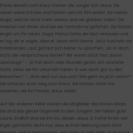
Etwas abseits vom Kreuz stehen die Jünger von Jesus. Sie
waren seine Schüler und hatten viel mit ihm erlebt. Sie haben
Angst, weil sie nicht mehr wissen, was sie glauben sollen. Die
meisten von ihnen sind bei der Festnahme geflohen. Sie hatten
Angst um ihr Leben. Sogar Petrus hatte der Mut verlassen und
er log, als er sagte, dass er Jesus nicht kenne. Jetzt tuscheln sie
miteinander. Laut getraut sich keiner zu sprechen. „Ist er doch
nicht der versprochene Retter? Wir waren doch fest davon
überzeugt.“ – „Er hat doch viele Wunder getan. Ich verstehe
nicht, wieso sie ihn verurteilt haben. Er war doch gut zu den
Menschen.“ – „Was wird nun aus uns? Wie geht es jetzt weiter?“
Sie schauen auch weg vom Kreuz. Sie können nicht mit
ansehen, wie ihr Freund, Jesus, leidet.
Auf der anderen Seite stehen die Mitglieder des Hohen Rates.
Sie sind das ganze Gegenteil zu den Jüngern. Sie haben gute
Laune. Endlich sind sie ihn los, diesen Jesus. Er hatte ihnen viel
Ärger gemacht. Nicht nur, dass er ihrer Meinung nach Gott
lästerte, weil er behauptete, sein Sohn zu sein. Nein, er brachte