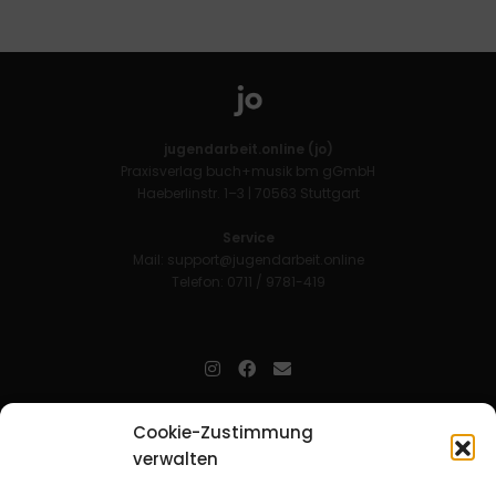
jugendarbeit.online (jo)
Praxisverlag buch+musik bm gGmbH
Haeberlinstr. 1–3 | 70563 Stuttgart
Service
Mail:
support@jugendarbeit.online
Telefon: 0711 / 9781-419
jugendarbeit.online
- kurz jo - ist der Online-Materialpool für
Cookie-Zustimmung
Mitarbeitende in der christlichen Kinder-, Jugend- und jungen
verwalten
Erwachsenenarbeit. Auf
jo
findet man unkompliziert und schnell
zahlreiche praxiserprobte Materialien und gewinnt so Zeit für