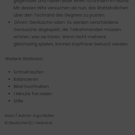
gegenüber und haben jeder einen Strohhalm im Mund.
Mit dessen Hilfe versuchen sie nun, das Wattebällchen
über den Tischrand des Gegners zu pusten.
Ohren: Geräusche raten
: Es werden verschiedene
Geräusche abgespielt, die Teilnehmenden müssen
erraten, was sie hören. Wenn nicht mehrere
gleichzeitig spielen, können Kopfhörer benutzt werden.
Weitere Stationen:
Schnell laufen
Balancieren
Bibel hochhalten
1 Minute frei reden
Stille
Autor / Autorin: Ingo Müller
© Deutscher EC-Verband