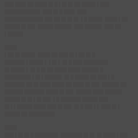
███ ███▌██ ████ █▌█ ▌█▌█▌██ ████▌▌███
███████████▌ ███ █▌█ ███▌ ███
████████████▌██▌██ █▌█▌█▌ ▌█ ████▌ ████ ▌██
█████ █▌██▌ █████ █████▌ ███ █████▌ ███ ██
▌█████
████
▌██ █▌████▌ ████ ██ ███ █▌▌██ █▌█
██████▌▌████▌▌ ▌█▌▌ █▌█ ███ ████████
█▌████▌▌ █▌█ █▌██ ████ ████ █████▌█
████████▌▌█▌▌█████▌ █▌█ ████▌██ ███ ▌█
██████▌██ █▌███▌████ ██ ███▌█▌██▌ █████▌██
██████ ██████▌████ █▌██▌ █████ ███▌█████▌
█████ █▌█▌▌█▌██▌ ▌█ ██████▌█████ ███
█▌▌▌█████ ████ ███ █▌██▌ █▌█ ██▌▌▌ ███ █▌▌
█████ ██ ████████▌
████
███ ▌█▌█▌█ ███████▌ ███████ █▌█▌ █▌████ ▌██▌