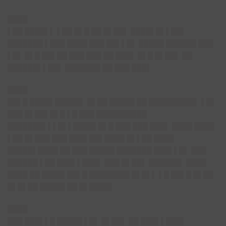
████
▌██ ████▌▌ ▌██ █▌█ ██ █▌██▌ ████▌█▌▌██▌
███████ ▌███ ████ ███ ██▌▌█▌ █████ ██████ ███
▌█▌ █▌█ ██▌██ ███ ███ ██ ███▌ █▌█ █▌██▌ ██
██████▌▌██▌ ███████ ██ ███ ███▌
████
██▌█ ████▌█████▌ █▌██ █████ ██ █████████▌ ▌█▌
███ █▌██▌█▌█ ▌█ ███ ██████████
███████▌▌▌█▌▌████▌█▌█ ███ ███ ███▌ ████ ████
▌██ █▌███ ███ ███▌██▌████ █▌▌██ ████
█████▌████ ██ ███ █████ ███████ ███▌▌█▌ ███
██████ ▌██ ███▌▌███▌ ███ █▌██▌ ██████▌ ████
████ ██ ████▌██▌█ ████████ █▌█▌▌ ▌█ ██▌█ █▌██
█▌█▌██ █████ ██ █▌████▌
████
███ ███▌▌█ █████ ▌█▌ █▌██▌ ██ ███▌▌███▌