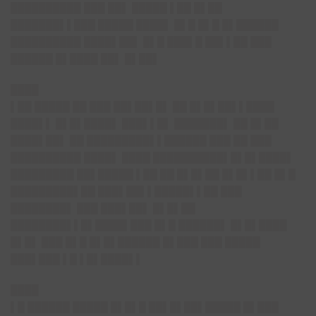
██████████ ███ ██▌ █████ ▌██ █▌██
███████▌▌███ █████ ████▌ █▌█ █▌█ █▌██████
██████████ ████▌██▌ █▌█ ███▌█ ██▌▌██ ███
██████ █▌████ ██▌ █▌██▌
████
▌██ █████ ██ ███ ██▌██▌█▌ ██ █▌█▌██▌▌████
████▌▌ █▌█▌████▌ ███▌▌█▌ ███████▌ ██ █▌██
████▌██▌ ██ █████████▌▌██████ ███ ██ ███
██████████ ████▌ ████ ██████████▌█▌█▌████▌
█████████ ██▌█████ ▌██ ██ █▌█▌██ █▌█▌▌██ █▌█
█████████▌██ ███▌██▌▌█████▌▌██ ███
████████▌ ███ ███▌██▌ █▌█▌██
████████▌▌█▌████▌███ █▌█ ██████▌ █▌█▌████
█▌█▌ ███ █▌█ █▌█▌██████ █▌███ ███ █████
███▌███ ▌█ ▌█▌████▌▌
████
▌█ ██████ █████ █▌█▌█ ██▌█▌██▌█████ █▌███