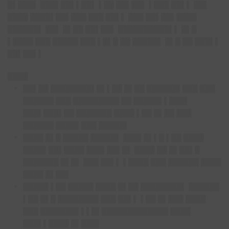
█▌███▌ ███▌██▌▌██▌ ▌██ ██▌██▌ ▌███ ██▌▌ ██▌
████ ████▌██▌███ ███ ██▌▌ ███ ██▌██▌████
██████▌ ██▌ █▌██ ██▌██▌ ██████████▌▌ █▌█
▌████ ███ █████ ███ ▌█▌█ ██ █████▌ █▌█ ██ ███▌▌
██▌██▌▌
████
██▌██ ████████▌█▌▌██ █▌██ ██████▌███ ███
██████ ███ █████████ ██ █████▌▌███▌
███▌███▌██ ███████ ████ ▌██ █▌██ ███
██████ ████▌███ █████▌
████ █▌█ █████ █████▌ ███▌█▌▌█ ▌██ ████
████▌██▌████ ███▌██▌█▌ ████ ██ █▌██▌█
███████ █▌█▌ ███ ██▌▌ ▌████ ███ ██████ ████
████ █▌██▌
█████ ▌██ █████ ████ █▌██ ████████▌ ██████
▌██ █▌█ ████████ ███ ██▌▌ ▌██ █▌███ ████
███ ███████▌▌▌█▌█████████████ ████
███▌▌████ █▌███▌