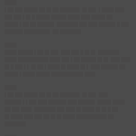
████
▌██ ██▌████▌██ █▌██ ██████▌ █▌██▌ ▌████ ███
██▌██▌▌█▌█ ████▌█████ ████ ███ ████▌██
████▌▌██ ██ █████▌ ███████ ██▌███ █████▌█ ██▌
██████ ████████▌ ██ ███████
████
████ █████ ▌██ █▌██▌ ███ ██▌█ █▌█▌ ███████
████ ██████████ ███▌██▌▌██ █████ █▌█▌ ███ ███
█▌█ ██▌▌▌ █▌██ ▌████ █▌████ █▌▌ ███ █████▌██
████▌▌████ ████▌██████████▌███▌
████
▌██ ██▌████▌██ █▌██ ██████▌ █▌██▌ ███
█████▌▌▌██▌███ ██████ ███ █████▌ ████▌████
██ ██▌███▌ ███████ ██▌███ █▌████ █▌█▌█ ██
█▌████ ███ ██▌██ █▌█▌████ ██████████ ██
███████