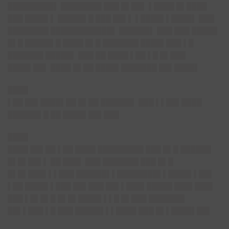
█████████▌ ████████ ███ █▌██▌ ▌████ █▌████
███ ████▌▌ █████▌█ ███ ██▌▌ ▌████▌▌████▌ ███
████████ ████████████▌ ██████▌ ███ ███ █████
█▌█ █████▌█ ████ █▌█ ███████ ████▌███ ▌█
███████ █████▌ ███ ██ ████ ▌██ ▌█ █▌███
████▌██▌ ████ █▌██ ████▌███████ ██▌████▌
████
▌██ ██▌████▌██ █▌██ ██████▌ ███ ▌▌██▌████
██████▌█ ██ ████▌██▌███
████
████ ██▌██ ▌██ ████ █████████ ███ █▌█ ██████
█▌█▌██▌▌ ██ ███▌ ███ ███████ ███ █▌█
█▌█▌███▌▌▌███ ██████▌▌████████▌▌████▌▌██▌
▌██ ████▌▌███ ██▌███ ██▌▌███▌█████ ███▌███▌
███ ▌█▌█▌█ █▌█▌████▌▌▌█ █▌███ ███████
██▌▌███ ▌█ ███ █████▌▌▌████ ███ █▌▌████▌██▌