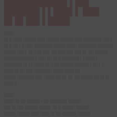
███████████▌▌██▌
██████▌▌▌███▌▌ ███
█▌█▌██▌▌████
████
█▌█ ███▌█████ ███ █████ █████ ███ ███████ ██▌▌
█▌█ ██ ▌█ ███ ███████ ████▌████ ███████ ██████
████▌██▌▌ █▌█ █▌██▌ ██ ███ ██▌██▌█▌ ██ █████
███████████▌▌███ ██ █▌█ ██████▌▌▌███▌▌
███████ █▌▌▌████ █▌█ ██ █████ █████▌▌██ ▌█
███▌█▌██ ██▌███████ ████ ███▌██
████▌██████▌██▌ ████ ██ █▌ █▌ ██ ████▌██ █▌█▌
███▌█
████
████ █▌██ █████ ▌██ ██████▌█████
██▌█▌██▌█████ ████▌ █▌█ █████ █████
████▌█████ ███ ███▌█▌██ █████▌█████