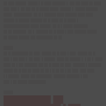
█▌██▌████▌ ████ ▌█ ███ █████▌▌ ██ ██ ███ █▌███
██▌██▌▌ █▌██ █▌█ ████ ███▌ ████▌▌ ████ █████
███▌ ███████▌ █▌█ ▌█████ ███ █████ ███ ███
████▌█ ████▌█████ █▌█ ███ █▌█ ███▌▌
███████████ ███▌████▌ █▌█ ▌████ ██████
█▌█▌█████▌ █▌▌ █████ █▌█ ███ ▌██▌█████ ████
█▌████ ████▌██ ███████ █▌█▌
████
█▌█ ███████ █▌██▌ ████ █▌█ ██▌▌██▌ ████ █▌█
██▌▌██ ██▌▌ █▌██▌ ▌████▌ ███ █▌████▌▌ ▌█▌▌ ███
███ █▌▌██ █████▌██ █▌█ ███ █▌██▌ █████ ▌█████▌
████ █▌█ ██ █▌███ █▌█▌▌█ █▌█▌▌█▌██▌ ██▌███
▌▌████▌ ███▌██ ██████▌ █████ █████▌▌██
██▌▌█▌████ ███████▌
████
█████████▌██