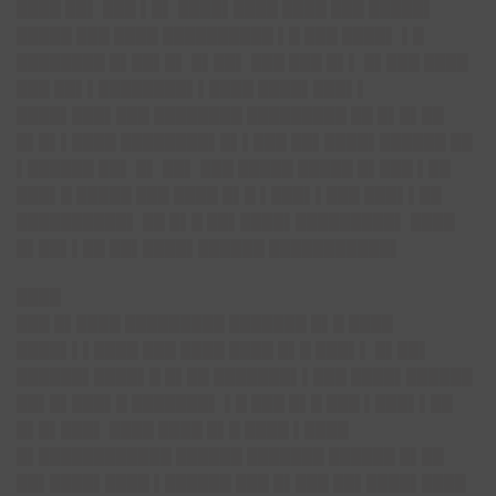
████ ██▌ ███ ▌█▌ ████▌████ ████ ███ █████▌
█████ ███ ████ ██████████ ▌█ ███ ████▌ ▌█
████████ █▌██▌█▌ █▌██▌ ███ ███ █▌▌ █▌███ ████
███ ██▌▌████████▌▌████ ████▌███▌▌
████▌███▌███ ████████ █████████ ██ █▌█▌██
█▌█▌▌████ ████████▌█▌▌███ ██▌████▌██████ ██
▌██████ ██▌ █▌ ██▌ ███ █████ █████ █▌███ ▌██
███▌█ █████ ███ ████ █▌█ ▌███▌▌███ ███▌▌██
██████████▌ ██ █▌█ ██▌████▌█████████▌ ████
█▌██▌▌██ ██▌████▌██████ ███████████▌
████
███ █▌████ █████████ ███████ █▌█ ████
████▌▌▌████ ███ ████ ████ █▌█ ███▌▌ █▌██▌
██████▌████▌█ █▌██ ███████▌▌███ ████▌██████
██▌█▌███▌█ ███████▌ ▌█ ███ █▌█ ███ ▌███▌▌██
█▌█▌███▌ ████ ████ █▌█ ████ ▌████
█▌████████████ ██████ ███████ ██████ █▌██
██▌████▌████ ▌██████ ███ █▌███ ██▌████▌████