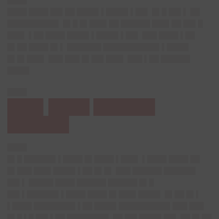
████
████ ████ ██▌██ ████▌▌████▌▌██▌ █▌█ ██▌▌ ██
██████████▌ █▌█ █▌███▌██ ██████ ███▌██ ██▌█
███▌ ▌██ ████ ████▌▌████▌▌██▌ ███ ████ ▌██
█▌██ ████ █▌▌ ███████ ███████████▌▌████▌
█▌█▌███▌ ███ ███ █▌██▌███▌ ███ ▌██ ██████
████▌
████
███▌████ ██████
██████
████
█▌█ ██████▌▌████ █▌████ ▌███▌ ▌████ ████ ██
█▌███ ███▌████▌▌██ █▌█▌ ███ ██████ ██████▌
██▌▌ █████ ████ ██████ ██████ █▌█
██▌▌██████▌▌████ ████ █▌███▌████▌ █▌██ █▌▌
▌████ ████████▌▌██ ████▌██████████▌███ ███
█▌█ ▌█ ██▌▌██ ████████▌ ██ ██▌████▌██▌ ██ █▌██