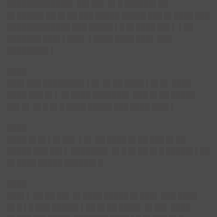
█████████████▌ ██▌██▌ █▌█ ██████▌██
█▌█████▌██ █▌██ ███ █████ █████ ███ █▌████ ███
█████████████ ███ █████ ▌█ █▌████ ██▌▌ ▌██
███████ ███▌▌███▌ ▌████ ████ ███▌ ███
████████▌▌
████
███▌███ ████████▌▌█▌ █▌██ ████ ▌█▌█▌ ████
████ ███ █▌▌ █▌████ ███████▌ ███ █▌██ █████
██▌█▌ █▌█ █▌█ ████ █████ ███ ████ ███▌▌
████
████ █▌█▌▌█▌██▌ ▌█▌ ██ ████ █▌██ ███ █▌██
█████ ███ ██▌▌ ███████▌ █▌█ █▌██ █▌█ █████▌▌██
█▌████ █████ ██████▌█
████
███▌▌ ██ ██ ██▌ █▌████ █████ █▌███▌ ███ ████
█▌█ ▌█ ███ █████▌▌██ █▌██ ████▌ █▌██▌ ████