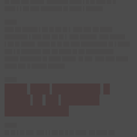
█▌███ ██▌████▌ ███████ ████ ▌█ █▌███ █▌█
███▌▌▌██ ███ ███████ █▌████ ▌█████▌
████
███ ██ █████ ▌██ █▌██ █▌▌ ███ ██▌██ ████
███████▌▌███ ██▌██ █▌▌ ███ █████▌ ███ █████
▌██ █▌████▌ ████ █▌█▌██ ███ ████████▌█▌▌████
██▌▌█ ██████▌██▌██ ████ █▌██ █████████
████▌███████ █▌████ ████▌ █▌██▌ ███ ███ ████
████ ██▌█ █████ █████▌
████
███▌███ ███████▌█
████ █▌██ ██████
██████████
████
█▌█▌▌█▌██▌ ██▌▌▌██ █▌█ █▌███▌ ██ ███▌██