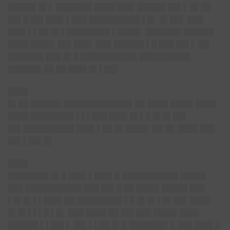
█████▌█▌▌ ███████ ████ ███▌█████▌██▌▌ █▌██
██▌█ ██▌███▌▌███ ██████████ ▌█▌ █▌██▌ ███
███▌▌▌██ █▌▌████████▌▌████▌ ███████ ██████
████ ████▌ ██▌███▌ ███ ██████ ▌█ ███ ██▌▌ ██
███████ ███ █▌█ ███████████ ██████████
██████▌██ ██ ███▌█▌▌██▌
████
█▌██ ██████ █████████████▌██ ████ ████▌████
████ ████████▌▌▌▌███ ███▌█▌▌█ █▌█▌██▌
██▌██████████ ███▌▌██ █▌████▌ ██ ██ ████ ███
██▌▌██▌█▌
████
████████ █▌█ ███▌▌███▌█ ███████████ █████
███ ███████████ ███ ██▌█ ██ ████▌█████ ███
▌█▌█▌▌▌███▌██ █████████ ▌█ █▌█▌▌█▌██▌ ████
█▌█▌▌▌▌█ ▌█▌ ███ ████ ██ ██▌███ ████▌████
██████ ▌▌██▌▌ ██▌▌▌██ █▌█ ███████▌█ ███ ███▌█