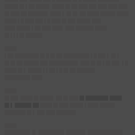
████▌█▌▌██ ████▌ ████ █▌██ ███ ██▌███ ███ ███
█▌███ ██ ██████▌ ███▌▌ █▌█▌ ██ ████ █████ ████
████ ▌█ ███ ██▌▌█ ███ █▌██▌████▌███
███▌████▌▌██ ███ ███▌ ███ ██████ ████
█▌▌▌▌█▌█████▌
████
▌██ ████████ █▌█ █▌██ ████████▌▌█ ██▌▌ █▌▌
█▌█▌██ █████ ██▌█████████▌ ███ █▌█▌▌█▌██▌ ▌█
████ █▌▌ ████▌▌▌██ ▌█ █▌██ ██████
████████▌███▌
████
█▌██▌
████ █▌████▌ ██ █▌███
█▌███████▌████
█▌▌ █████▌██
████ █▌███ ████▌▌███▌█████
███████ █▌▌ ██▌███ ██████▌
████
████ ▌████ ███ █████▌