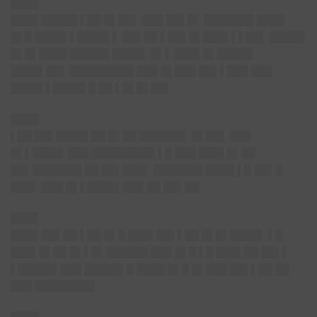
████
████ █████ ▌██ █▌██▌ ███ ██▌█▌ ███████ ████
█▌█ ████▌▌████▌▌ ██▌██ ▌██▌█▌███▌▌▌██▌ █████
█▌█▌████ █████▌████▌ █▌▌ ███▌█▌█████
████▌██▌ █████████ ███ █▌███ ██▌▌███ ███
████▌▌████▌█ ██ ▌█▌█▌██▌
████
▌██ ██▌████▌██ █▌██ ██████▌ █▌██▌ ███
█▌▌████▌███ █████████ ▌█ ███ ███▌█▌██
██▌███████ ██ ██▌███▌ ███████ ████ ▌█ ██▌█
███▌ ███ █▌▌████▌███ ██ ██▌██
████
████ ██▌██ ▌██ █▌█ ███▌██▌▌██ █▌█▌████▌ ▌█
███▌█▌██ █▌▌█▌██████ ███ █▌█ ▌█ ███▌██ ██▌▌
▌█████▌███ █████▌█ ████ █▌█ █▌███ ██▌▌██ ██
███ ████████▌