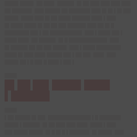
████▌████▌ ██ ███▌ █████▌ █▌██ ███ ███ ███ ███
██ ██████▌ ███ █████ ██ ███████ ███ █▌█▌▌█▌██▌
████▌ ████ ███ █▌██ ████ ██████ ███▌▌███
█▌████ ████ █▌██ ██ ██▌██████ ███ ██ █▌█
████████ ██▌▌██ ██████████▌ ███ ▌████ ██▌▌
████ ███▌ ██ █████▌ █▌█ ████████████▌ ███
█▌█████▌██ ██ ██▌████▌ ███ ▌████ ████████
████ █▌███ ███▌█████ ██▌▌██ ██▌ ███▌ ███
████▌██ ▌█ ██▌█ ███▌▌██▌▌
████
█▌██ ██▌████▌████
▌██████
████
▌██ █████ █▌██▌ ██████████████ ▌█ ███████
████▌▌█████▌ █▌██ ███ ███ ███▌ ████ ▌███
██▌████▌████▌ █▌█ █▌█ ▌██████▌ █▌████▌ ███