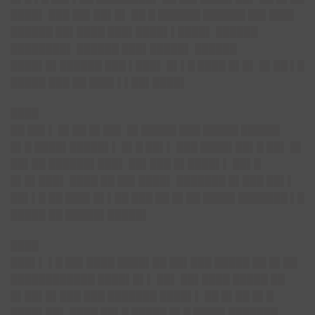
████▌ ███ ██▌██▌█▌ ██ █ ██████ ██████ ██▌███▌
██████ ██▌████ ███▌████▌▌████▌ ██████
████████▌ ██████ ███▌█████▌ ██████
████▌█▌██████ ███ ▌███▌ █▌▌█ ████ █▌█▌ █▌██ ▌█
█████ ███ ██ ███▌▌▌██▌████▌
████
██ ██▌▌ █▌██ █▌██▌ █▌█████ ███ █████ █████▌
█▌█ ████▌█████▌▌ █▌█ ██▌▌ ███ ████▌██▌█ ██▌ █▌
██▌██ ██████▌███▌ ██▌███ █▌████▌▌ ██▌█
█▌█▌███▌ ████ ██ ██▌████▌ ███████ █▌███ ██▌▌
██▌▌█ ██ ███▌█▌▌██ ███ ██ █▌██ ████▌███████ ▌█
█████ ██ █████▌█████▌
████
███▌▌ ▌█ ██▌████ ████▌██ ██▌███ █████ ██ █▌██
████████████ ████▌█▌▌ ██▌ ██▌████ █████ ██
█▌██▌█▌███ ███ ███████ ████▌▌ ██ █▌██ █▌█
████▌██▌ ████ ██▌█ █████ █▌█ ████▌███████