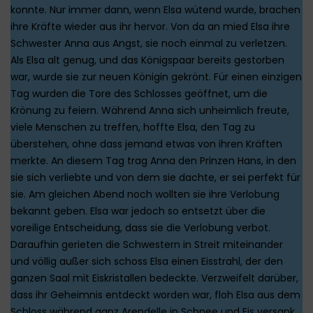
konnte. Nur immer dann, wenn Elsa wütend wurde, brachen
ihre Kräfte wieder aus ihr hervor. Von da an mied Elsa ihre
Schwester Anna aus Angst, sie noch einmal zu verletzen.
Als Elsa alt genug, und das Königspaar bereits gestorben
war, wurde sie zur neuen Königin gekrönt. Für einen einzigen
Tag wurden die Tore des Schlosses geöffnet, um die
Krönung zu feiern. Während Anna sich unheimlich freute,
viele Menschen zu treffen, hoffte Elsa, den Tag zu
überstehen, ohne dass jemand etwas von ihren Kräften
merkte. An diesem Tag trag Anna den Prinzen Hans, in den
sie sich verliebte und von dem sie dachte, er sei perfekt für
sie. Am gleichen Abend noch wollten sie ihre Verlobung
bekannt geben. Elsa war jedoch so entsetzt über die
voreilige Entscheidung, dass sie die Verlobung verbot.
Daraufhin gerieten die Schwestern in Streit miteinander
und völlig außer sich schoss Elsa einen Eisstrahl, der den
ganzen Saal mit Eiskristallen bedeckte. Verzweifelt darüber,
dass ihr Geheimnis entdeckt worden war, floh Elsa aus dem
Schloss während ganz Arendelle in Schnee und Eis versank.