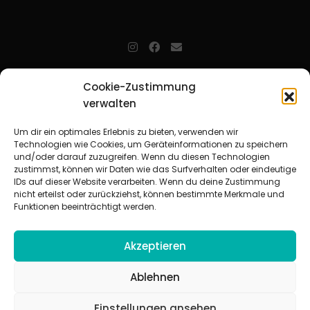
jugendarbeit.online
- kurz jo - ist der Online-Materialpool für
Cookie-Zustimmung
Mitarbeitende in der christlichen Kinder-, Jugend- und jungen
verwalten
Erwachsenenarbeit. Auf
jo
findet man unkompliziert und schnell
zahlreiche praxiserprobte Materialien und gewinnt so Zeit für
Beziehungsarbeit.
Um dir ein optimales Erlebnis zu bieten, verwenden wir
Technologien wie Cookies, um Geräteinformationen zu speichern
und/oder darauf zuzugreifen. Wenn du diesen Technologien
Beteiligte Verbände
zustimmst, können wir Daten wie das Surfverhalten oder eindeutige
CVJM-Landesverband Bayern e. V.
|
CVJM-Gesamtverband in
IDs auf dieser Website verarbeiten. Wenn du deine Zustimmung
Deutschland e. V.
nicht erteilst oder zurückziehst, können bestimmte Merkmale und
CVJM-Westbund e. V.
|
Deutscher Jugendverband „Entschieden für
Funktionen beeinträchtigt werden.
Christus“ e. V.
Evangelisches Jugendwerk in Württemberg
Akzeptieren
Ablehnen
Einstellungen ansehen