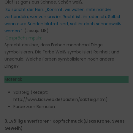
Olaf ist ganz aus Schnee. Schön weiß.
So spricht der Herr: „Kommt, wir wollen miteinander
verhandeln, wer von uns im Recht ist, ihr oder ich. Selbst
wenn eure Sünden blutrot sind, soll ihr doch schneeweiß
werden.“
(Jesaja 1,18)
Gesprächsimpuls:
Sprecht darüber, dass Farben manchmal Dinge
symbolisieren. Die Farbe Weiß symbolisiert Reinheit und
Unschuld. Welche Farben symbolisieren noch andere
Dinge?
Material:
Salzteig (Rezept:
http://www.kidsweb.de/basteln/salzteig.htm
)
Farbe zum Bemalen
3. „völlig unverfroren“ Kopfschmuck (Elsas Krone, Svens
Geweih)