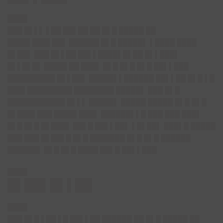
████
███ █▌▌▌ ▌██ ██▌██ ██ █▌█ █████ ██
████▌███▌██▌ ██████ █▌█ █████▌ ▌████ ████
█▌██▌ ███ █▌▌██ ██▌▌████▌█▌██ █▌▌███▌
█▌▌█▌█▌ ████▌██ ███▌ █▌█ █▌█ █▌█ ██▌▌███
█████████▌█▌▌██▌ █████▌▌██████ ██▌▌██ █▌█ ▌█
███▌█████████ ████████ █████▌ ███ █▌█
███████████▌█▌▌▌ █████▌ █████ █████ █▌█ █▌█
█▌███▌███ ████▌███▌ ██████▌▌█ ███ ███ ███▌
█▌█ █▌█ █▌███▌ ██▌█ ██▌▌██▌ ▌█▌██▌ ███▌█ █████
███ ███ █▌██▌█ █▌█ ███████ █▌█ █▌█ ██████
██████▌ █▌█ █▌█ ████ ██▌█ ██▌▌███
████
█▌██▌█▌▌██
████
███ █▌█ ▌██ ▌█ ██▌▌██ ██████ ██ █▌█ █████ ██