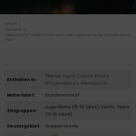
zurück
|
Startseite
Detailansicht "Vollkommen echt / Wer weiß, wer er ist, braucht keine
Filter"
Thema
: Digital Culture #Selfie
Enthalten in:
#Fingerabdruck #Netiquette
Materialart:
Stundenentwurf
Jugendliche (15-19 Jahre), Konfis, Teens
Zielgruppen:
(12-16 Jahre)
Einsatzgebiet:
Gruppenstunde