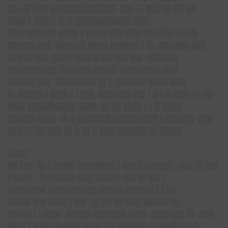
██▌█▌███ ██ ██████████▌ ██▌▌▌███ █▌██ ██
███▌▌ ████ █▌█ ███████████ ███
███▌█████▌████ ▌████ ███ ███ ██████ ████▌▌
█████▌██▌ ██████ ████ █████▌▌█▌ ██████ ███
█▌█ █▌██▌ ████ ███ █▌██ ██▌██▌ ██████
█████████▌ ██████ ████▌ ████████ ███
█████▌██▌ ████████ █▌█ ██████ ████ ███
█▌█████ ▌███▌▌▌██▌ ███ ███ ██▌▌█ ▌█ ███▌█▌██
███▌█████████▌███▌ █▌██ ███▌▌▌█ ████
█████▌███▌ █▌█ █████ ███████ ███ ▌█████▌ ███
█▌█ █▌██ ███ █▌█ █▌█ ███ ██████ █▌████▌
████
██ ▌█▌ █▌█ ████ ███████▌▌████ █████▌ ███ █▌██▌
▌████ ▌█ █████▌███ █████ ██▌█▌██▌▌
███████▌████ █████ █████ █████▌▌▌██
████▌██▌███▌▌██▌ █▌██ ██ ███ █████ ██
██▌█▌▌▌███▌ █████ ██████▌███▌ ███▌██▌█▌ ███
██▌▌▌█ ██ █████▌██ █▌██ █████▌█ █████▌██▌