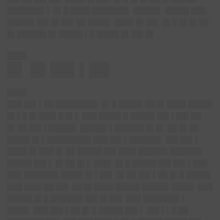
███████▌▌ █▌█ ████ ███████▌ █████▌ █████ ███
█████▌██▌█▌██▌██ ████▌ ████ █▌██▌ █▌█ █▌█▌██
█▌██████ █▌█████ ▌█ ████▌█▌██▌█▌
████
█▌ █▌██▌▌██
████
███ ██▌▌██ ████████▌ █▌█ █████ ██ █▌████ █████
█▌▌█ █▌███▌█ █▌▌ ███ ████▌█ █████ ██▌▌██▌██
█▌██ ██▌▌█████▌ █████▌▌██████ █▌█▌ ██ █▌██
████▌█▌▌█████████ ███ ██▌▌██████▌ ██▌██▌▌
████ █▌███ █▌██ █████ ██▌███▌██████ ██████▌
█████ ██▌▌ █▌██ █▌▌ ███▌ █▌█ █████ ██▌██▌▌███
███ ███████ ████▌█▌▌██▌ █▌██ ██▌▌██ █▌█ █████
███ ███▌██ ██▌ ██ █▌████ █████ █████▌████▌ ███
█████ █▌█ ██████▌██▌█▌██▌ ███ ███████▌▌
████▌ ███ ██▌▌██ █▌█ █████ ██▌▌ ██▌▌▌█ ██