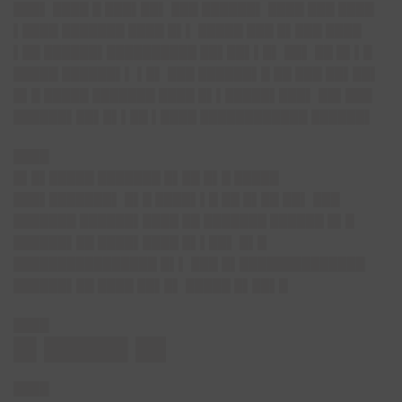
███▌ ████ █ ███▌██▌ ███ ██████▌ ████ ███ ████
▌████ ███████ ████ █▌▌ █████ ███ █▌███ ████
▌██ ██████▌██████████ ██▌██▌▌█▌ ██▌ ██ █▌▌█
█████ ██████▌▌ ▌█▌ ███ ██████▌█ ██ ███ ██▌██▌
█▌█ █████ ███████ ████ █▌▌█████▌███▌ ██▌███
██████▌██▌█▌▌██ ▌████ ████████████ ██████▌
████
█▌█▌█████ ███████ █▌██ █▌█ █████
███▌███████▌ █▌█ ████▌▌█ ██ █▌██ ██▌ ███
███████ ██████▌████ ██ ███████ ██████ █▌█
██████▌██ ████▌████ █▌▌██▌ █▌█
████████████████ █▌▌ ███ █▌██████████████
██████▌██ ████ ██▌█▌ █████ █▌██▌█
████
█▌█████▌██
████