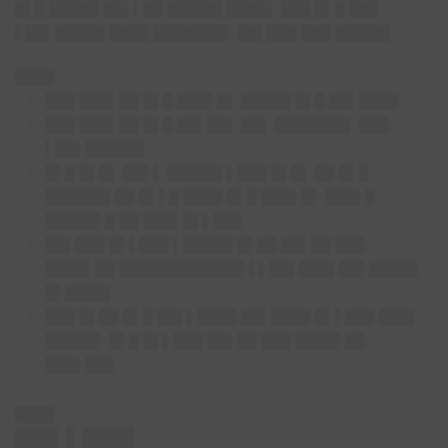
█▌█ █████ ██▌▌██ █████▌████▌ ███ █▌█ ███
▌██▌█████ ████ ███████▌ ██▌███ ███ █████▌
████
███ ███▌██ █▌█ ███▌█▌ █████ █▌█ ██▌████
███ ███▌██ █▌█ ██▌██▌ ██▌ ███████▌ ███
▌██▌██████
█▌█ █▌█▌ ██▌▌ █████▌▌███ █▌█▌ ██ █▌█
██████▌██ █▌▌█ ████ █▌█ ███▌█▌ ███▌█
█████▌█ ██ ███▌█▌▌███
██▌███ █▌▌███ ▌█████ █▌██ ██▌██ ███
████▌██ ████████████▌▌▌██▌███▌██▌█████
█▌████▌
███ █▌██ █▌█ ██▌▌████ ██▌████ █▌▌███ ███▌
█████▌ █▌█ █▌▌███ ██▌██ ███ ████▌██
███▌███
████
██▌▌███