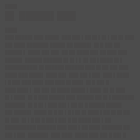
████
█▌ █████▌███
████
███ █████▌███ ████▌ ███ ██▌▌██ █▌▌█▌▌██ █▌███
██▌███▌███████ █████ ██ █████▌ █▌█ ██▌██
█████▌▌ ████ ██▌██▌ ██ ██ ████ ██▌██ ███ ███
█████▌ █████▌██████ █▌█▌▌▌ █▌██ ▌████ █▌▌
██████████▌█▌██████ ██████ ███ █▌██ ██▌███
████ ███ ████▌ ███▌██▌ ███ ██▌▌██▌ ███ ▌████
▌█ ██▌███ ███▌███ ███ █▌███▌ █▌█ ██▌█
███▌███▌▌ ██ ██▌█▌████ ████▌▌███▌ █▌█▌███
█▌▌███▌ █▌█ ███ █████ ███ █████▌██ █▌▌███████
██████▌ █▌█ █▌▌███ ██▌▌██ █▌█ █████ █████
██▌█████▌ ████ █▌█ █▌▌█ ▌█▌█▌███▌▌██ █▌█▌██
█▌██▌ █▌▌█ █▌█ ██▌▌██▌█ █▌████ ██▌▌██
██████████ ██████ ███ ███ ▌██ ███▌██████▌██
██▌▌██▌ ██████▌ ███ ███▌ ████ ███ ██▌█ ██▌█