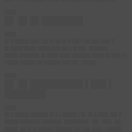
████
█▌ █▌█▌███████
████
█▌█ █████ ██▌▌██ █▌██ █▌█ ██▌▌██ ██▌▌██▌█
█▌████ ████▌████ ███ ██▌▌█▌██▌ ██████▌
████▌███████ █▌████ ███▌██████▌████ █▌███ ▌█
▌████ █████ ██ ██████ ███ ██ ▌████▌
████
█▌ █▌█████████ ▌██▌▌
███████
████
█▌█ █████ ██████ █▌█ ▌█████ ▌█▌ █▌█ ███▌██▌█
█████ ███████ ██████▌ ████████▌ ██▌ ███▌ ██
████▌ ██ █▌█ █████▌██████ ██▌██▌███▌▌█████