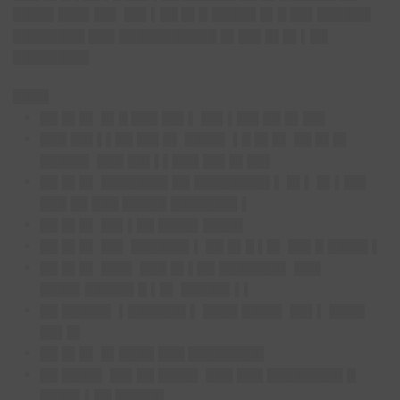
████▌███▌██▌ ██▌▌██ █▌█ █████ █▌█ ██▌██████
████████ ███ ███████████ █▌██▌█▌█▌▌██
████████▌
████
██ █▌█▌ █▌█ ███ ██▌▌ ██▌▌██▌██ █▌██▌
███ ██▌▌▌██ ██▌█▌ ████▌ ▌█ █▌█▌ ██ █▌█▌
█████▌ ███ ██▌▌▌███ ██▌█▌██▌
██ █▌█▌ ███████▌██ ████████▌▌ █▌▌ █▌▌██▌
███ ██ ███ █████ ███████▌▌
██ █▌█▌ ██▌▌██ ████▌████▌
██ █▌█▌ ██▌ ██████▌▌ ██ █▌█ ▌█▌ ██▌█ ████▌▌
██ █▌█▌ ███▌ ███ █▌▌██ ███████▌ ███
████▌█████▌█ ▌█▌ █████▌▌▌
██ █████▌ ▌██████▌▌ ████ ████▌ ██▌▌ ████
██▌█▌
██ █▌█▌ █▌████ ███ ████████▌
██ ████▌ ██▌██ ████▌ ███ ███ ████████▌█
████▌▌██ █████▌