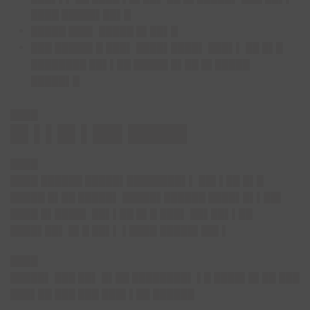
████ █████▌██▌█
█████ ███▌ █████ █▌██▌█
███ █████▌█ ███▌ ████▌████▌ ███▌▌ ██ █▌█
████████ ██▌▌██ █████ █▌██ █▌█████
█████▌█
████
█▌▌▌█▌▌██▌█████
████
████ ██████ █████▌████████▌▌ ██▌▌██ █▌█
█████ █▌██ █████▌ █████▌██████ ████▌█▌▌██▌
████ █▌████▌ ██▌▌██ █▌█ ███▌ ██▌██▌▌██
████▌██▌ █▌█ ██▌▌ ▌████ █████▌██▌▌
████
█████▌ ███ ██▌ █▌██ ████████▌ ▌█ ████▌█▌██ ███
███▌██ ███ ███ ███▌▌██ ██████