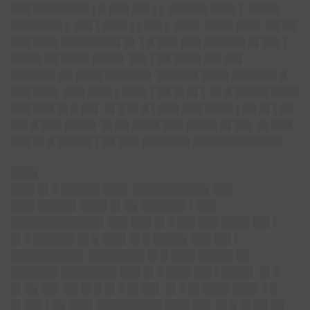
███ ████████ ▌█ ███ ██▌▌▌ █████▌███▌▌ ████▌
███████▌▌ ██▌▌███▌▌▌██▌▌ ███▌ ████ ███▌ ██ ██
███ ███▌████████▌█▌ ▌█ ███ ███ ██████ █▌██▌▌
████▌██ ████ ████▌ ██▌▌██ ████ ██▌██▌
██████▌██ ████ ██████▌ ██████ ████ ██████▌█
███ ███▌ ███ ███▌▌███▌▌██ █▌█▌▌ █▌█ █████ ████
███ ███ █▌█ ██▌ █▌█ █▌█ ▌███ ███ ████ ▌██ █▌▌██
██▌█ ███ ████▌ █▌██ ████ ███ ████▌█▌██▌ █▌███
███ █▌█ █████ ▌██ ███ ███████ █████████████
████
███▌█▌█ █████▌███▌ ███████████ ███
███▌█████▌████ █▌██ ██████▌▌███
█████████████▌███ ███ █▌█ ██▌███ ████ ██▌▌
█▌█ ██████ █▌█ ███▌█▌█ █████ ███ ██▌▌
██████████▌ ████████ █▌█ ███▌█████ ██
███████ ████████ ███ █▌█ ███▌██▌▌████▌ █▌█
█▌██ ██▌ ██ █▌█ █▌█ █▌██▌ █▌█ █▌████ ███▌ ▌█
█▌██▌▌██ ███▌█████████▌███▌██▌ █▌█ █▌██ ██