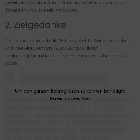
beteiligen. Dumme Kommentare, Frotzelei und Kritik am
Gesagten sind deshalb verboten!
2. Zielgedanke
Die Teens sollen sich als Gottes geliebte Kinder verstehen
und motiviert werden, Auswirkungen dieser
bedingungslosen Liebe in ihrem Leben zu suchen und zu
leben.
█▌ ██████████████
████
███ ██████ ████ ███████████▌ ████████████▌▌▌
███▌█████▌████ ███ █▌███ ▌█▌ █▌██▌ ███ ██
███▌███▌▌ ██ ██████▌ ███ ████████ ████▌ ██▌▌
███ ██████ █▌█ ███▌█▌██ █████ ██████████
█████▌ ███████████ ▌██▌█▌ ███ ████████ ██▌
██▌▌█▌██▌ ███ █▌▌█▌ ████▌▌ █▌█ █▌████