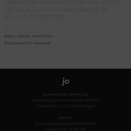
████ ████ ██▌██████ ████ █████▌███▌ ████▌█
███▌███ █▌██ ██▌██ ████████ █████ █▌██▌
██▌▌▌███ ███ ███▌████▌
█
Autor / Autorin: Hella Thorn
© Deutscher EC-Verband
jugendarbeit.online (jo)
Praxisverlag buch+musik bm gGmbH
Haeberlinstr. 1–3 | 70563 Stuttgart
Service
Mail:
support@jugendarbeit.online
Telefon: 0711 / 9781-419