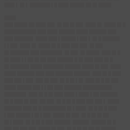
███▌▌ █▌▌ ███████ ▌█ ███▌█████ ██ █▌████▌
████
███ ████▌██ ███▌██▌ █▌██ █▌██▌ ███▌█▌ ████ █▌█
███████████ ███ ███▌█████▌████ ██████ ███
███ ██████▌ ████ ███ ▌█████ ▌██▌▌ █▌█ ██████
▌▌██▌ ███▌█▌ ████ █▌█ ███ ██▌██▌ █▌██▌
█▌██████▌███ ███████▌ █▌██▌ █▌████▌ ███ █▌█
█▌███▌▌▌██ █▌██ ███ █████▌█ █▌███ ███ █▌█
█▌██████▌████ ███████ █████▌████ █▌██▌ ███▌
████ ██████ ███ ███ ██████ █████▌ ███ █▌█ ███
███ ██▌▌██▌ ██▌█▌██▌ █▌█ █▌▌█▌ ███ █▌█ █▌██▌
████ █████ ██▌▌▌██ ███ ██████ ██████████
███████▌ ███ █▌█ █▌███ ███▌▌███▌▌██ ██████
█▌█ ███ █▌██▌ ██ ██▌ █▌█ █▌█ ███ ██▌██▌▌ ████
██████ ███ █▌█ ████████ █▌▌███▌ █▌█ █▌█ ███
▌██▌█████ ▌█▌▌██▌ ████ █▌██▌ █▌█ █▌█▌██
█▌▌███▌ █▌█ █▌█ ██▌█████▌ █████▌ █████ █▌█
██▌██ ██▌██▌ ████ █▌██▌ █▌█ █▌█▌██ █▌█████