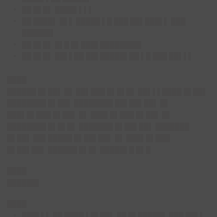
██ █▌█▌ ████▌▌▌▌
██ ████▌ █▌▌ █████ ▌█ ███ ██▌███▌▌ ███
██████▌
██ █▌█▌ █▌█ █▌███▌████████▌
██ █▌█▌ ██▌▌██ ██▌█████▌██ ▌█ ███ ██▌▌▌
████
██████ █▌██▌ █▌ ██▌███ █▌█▌█▌ ██▌▌▌████ █▌██▌
████████ █▌██▌ ████████ ██▌██▌██▌ █▌
███▌█▌███ █▌██▌ █▌ ███▌█▌███ █▌██▌ █▌
████████ █▌█▌█▌ ███████ █▌██▌██▌ ███████
█▌██▌ ██▌█████ █▌██▌██▌ █▌ ███▌█▌███
█▌██▌██▌ ██████ █▌█▌ █████▌█ █▌█
████
██████▌
████
███▌▌▌ ██ ████ ▌█▌██▌ ██ █▌█████▌ ███ ██▌▌