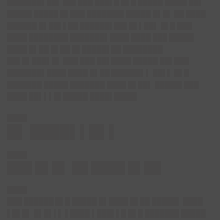
███████▌██▌ ██▌███ ███▌█ █▌█ █████ ████▌██▌
█████ █████ █▌███ ███████▌█████ █▌█▌ ██ ████
██████ █▌██▌▌██ ██████▌██▌█▌▌██▌ █▌█ ███
████ ████████ ███████▌████ ████ ███ █████
████ █▌██ █▌██ █▌█████▌██ ████████
██▌█▌███▌█▌ ███ ███ ██▌████ █████ ██▌███
███████▌████ ████ █▌██ ██████▌▌ ██▌▌ █▌█
███████ █████ ███████ ████ █▌██▌ █████▌███
████ ██▌▌▌█▌█████ ████▌████▌
████
█▌ ████▌▌█▌▌
████
███ █▌█▌ ██ ████ █▌██
████
███ ██████ █▌█ █████ █▌████ █▌██ █████▌ ████
▌█▌█▌ █▌█▌▌▌ ▌████ ▌███▌▌█ █▌█ ███████ █████