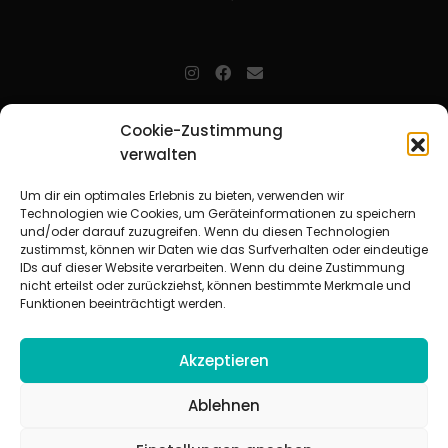
jugendarbeit.online
- kurz jo - ist der Online-Materialpool für
Cookie-Zustimmung
Mitarbeitende in der christlichen Kinder-, Jugend- und jungen
verwalten
Erwachsenenarbeit. Auf
jo
findet man unkompliziert und schnell
zahlreiche praxiserprobte Materialien und gewinnt so Zeit für
Beziehungsarbeit.
Um dir ein optimales Erlebnis zu bieten, verwenden wir
Technologien wie Cookies, um Geräteinformationen zu speichern
und/oder darauf zuzugreifen. Wenn du diesen Technologien
Beteiligte Verbände
zustimmst, können wir Daten wie das Surfverhalten oder eindeutige
CVJM-Landesverband Bayern e. V.
|
CVJM-Gesamtverband in
IDs auf dieser Website verarbeiten. Wenn du deine Zustimmung
Deutschland e. V.
nicht erteilst oder zurückziehst, können bestimmte Merkmale und
CVJM-Westbund e. V.
|
Deutscher Jugendverband „Entschieden für
Funktionen beeinträchtigt werden.
Christus“ e. V.
Evangelisches Jugendwerk in Württemberg
Akzeptieren
Ablehnen