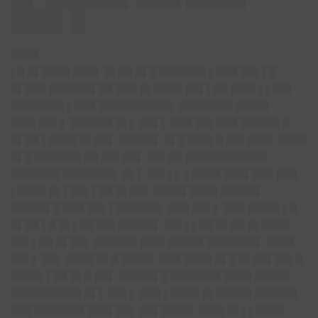
███▌█
████
▌█ █▌████ ███▌ █▌██ █▌█ ██████▌▌███ ██▌▌█
█▌███ ██████▌██ ███ █▌████ ██▌▌██ ███▌▌▌██▌
███████▌▌███ ██████████▌ ███████▌████▌
███▌██▌▌ ██████ █▌▌ ██▌▌ ███ ██▌███ █████▌█
█▌██ ▌████ █▌██▌ █████▌ █▌█ ███▌█ ██▌███▌ ████
█▌█ ██████▌██ ██▌██▌ ██▌██ ███████████▌
███████ ███████▌ █▌▌ ██▌▌▌ ▌████ ███▌███ ███
▌████ █▌▌██▌▌██ █▌██▌ ████▌████ █████▌
█████▌█ ███ ██▌▌██████▌ ███ ██▌▌ ███ ████▌▌█
█▌██ ▌█ █▌▌██ ██▌█████▌ ██▌▌▌██ █▌██ █▌████
██▌▌██ █▌██▌ ██████ ███▌█████ ███████▌ ████
██▌▌ ██▌ ████ █▌█ ████▌ ███ ████ █▌█ █▌██▌██▌█
████▌▌██ █▌█ ██▌ █████▌█ ███████ ████ █████
██████████ █▌▌ ██▌▌ ███ ▌████ █▌█████ ██████
███ ███████ ███▌██▌ ██▌████▌ ███▌█▌▌▌████