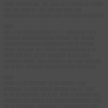
████▌███████ ██▌ ██▌ ████ █▌█ ▌█ ███▌█▌▌▌████
███▌██▌ ███▌█▌▌ ██▌███▌██▌████ ███
███████████ ██▌██████ ███ ▌███████ █████████
████
███ ▌█ █▌█████ ███████ █▌▌▌▌ ████ ███▌██▌█
███████ ██████████████ █████▌▌██ ▌█████▌
█████ ██████████ ████████ █▌███ █▌██████
████▌ ██ █▌██▌ ██▌▌████▌▌███████████ █▌██
████▌███ ██▌▌ █▌██▌ ██████ █▌█▌█ █▌████
███████▌████▌▌ ███ █▌████ █▌██▌ ███▌███████
██▌█▌██▌▌ ███████ ███████ ███ ██▌███ ████▌
████
▌███▌▌▌▌██ ██▌████▌ █▌██ █████▌▌ ███▌
███████▌ █▌█ ███ █████ ██████▌███ █▌▌ ███
█▌▌█▌█ ███
█████ ▌██ █▌██▌ ████ █▌███████
███
███
█████ █▌█ █████▌█ █▌█████ ██████████
████
██▌█▌ ███████▌ █████▌██ ▌█ ███████ ███▌███▌