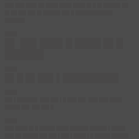
███ ███ ███▌██ ████ ████ ████ █▌█ █▌█████▌██
█▌██ ██▌██▌█▌█████▌██▌█ ████████████
██████▌
████
█▌ ██▌███▌█ ████ █▌█
██████
████
█▌█ █▌██▌▌█████████
████
██▌▌██████▌ ███ ██▌▌█ ███ ██▌ ███ ███ ████
█████ ██▌ ██▌██▌█
████
███ ████ █▌█ █████ ████ ██████ █████▌▌████▌
███ ██ █████ ██▌██▌▌██▌▌████ ▌█ █████ █████▌