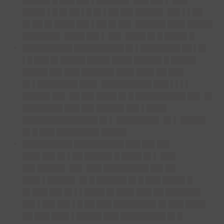
█████▌█ ███ ██▌▌██████▌ ███ ██▌▌ ███
████▌▌█ █▌██ ▌█ █▌▌██ ██▌█████▌ ██▌▌▌██
█▌██ █▌████ ██▌▌██ █▌██▌ ██████ ███▌█████
███████▌ ████ ██▌▌ ██▌ ████ █▌█ ████▌█
██████████ ██████████ █▌▌████████ ██ ▌█▌
▌█ ███ █▌█████ ████▌████
█████▌█ █████
█████ ██▌███ ██████▌███▌███▌██ ███
█▌▌████████ ███▌ ██████████ ███ ▌▌▌▌
█████▌██▌ ██ ██▌████ █▌█ ██████████ ██▌ █▌
████████ ███ ██▌█████▌██▌▌████
███████████████ █▌▌ ████████▌ █▌▌ █████
█▌█ ███ ████████▌█████
██████████ ██████████ ███ ██▌██▌
███▌██▌█▌▌██
█████▌█ ████ █▌▌ ███
██▌█████▌ ██▌ ███ █████████ ██▌██
███▌▌█████▌ █▌█ ██████ █▌█ ███ ████▌█
█▌███ ██▌█▌▌▌████ █▌███▌███ ██ ███████
██▌▌██▌██▌▌█ ██ ███ ████████▌█▌███ ████
██ ███ ███▌▌█████ ███ █████████ █▌█