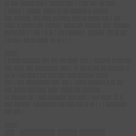
█▌██▌ ████▌██▌▌ █████ ██▌▌ ▌██ ██ ▌█▌███
▌████▌▌ ████▌ ████ █▌██ █████▌█ █████
██▌█████▌ ██▌███ ██████ ███ █▌████ ██▌▌██
███▌█ ████ ▌██ █████▌ ████ ██ █████▌██▌ █████▌
████ ██▌▌ ▌██ ▌█ █▌▌██ ▌████▌▌ █████▌ ██ █▌██
▌█ ██▌▌██ █▌███▌ █▌█▌▌▌▌
████
▌█ ███ ██████ ██▌██▌██ ███▌ ██▌▌ █████▌█ ██▌██
██▌███▌██▌███████▌ ██▌▌ █▌██ █▌██ ██ █████▌█
█▌█▌▌██ ███ ▌██ ███ ██▌███ █████▌████
██▌▌██▌████████ ██▌ ██▌▌ ████ █████▌█ █▌██
██▌████ ███ ███ ███▌ ████ ██ ██████
█▌█████▌█▌▌███ ██████ ███ ██▌▌ ██▌███▌ █▌█
██▌█████▌ █████▌██ ██ ███ ██▌█ █▌▌▌ ▌███████
██▌██▌▌
████
█▌ █████▌███ ████