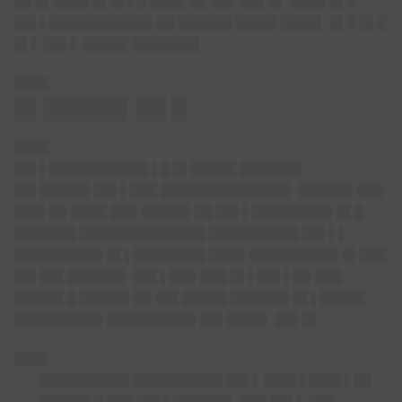
██ █▌████ █▌█▌▌█ ████ ██ ██▌ ██▌█▌ ████ █▌█
██▌▌███████████▌██ ██████ ████▌████▌ █▌█ █▌█
█▌▌ ██▌▌ █████ ███████▌
████
█▌█████▌██ █
████
██▌▌███████████ ▌█ █▌█████ ███████
██▌█████▌██▌▌███ ██████████████▌ ██████ ███
███▌██ ████ ███ █████▌██ ██▌▌█████████ █▌█
███████ ██████████████ ██████████ ██▌▌▌
██████████ █▌▌████████ ████ ██████████ █▌███
██▌██▌██████▌ ██▌▌███ ███ █▌▌██▌▌██ ███
█████▌█ █████▌██ ██▌█████ ██████▌█▌▌█████
██████████ ██████████ ██▌████▌ ██▌█▌
████
██████████ ██████████ ██▌▌ ███▌▌███▌▌██