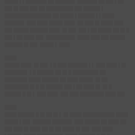
████▌▌▌███████ ██ ██████▌ ██████▌██ ██▌▌██
██▌█▌███ ██▌██ █████████ ██▌█████▌▌
███████████████▌██ ████▌▌█████▌▌▌████
██████▌ ███ ███▌████▌███▌ ██ ███ █▌████ ███
██▌█████ ██████ ███▌ █▌██▌ ██▌▌██ ████▌██ █▌█
██▌▌██ ███▌██▌ █████████▌ ████ ███ ██▌█████
██████ █▌██▌ ████▌▌ ███▌
████
█████ ███▌ █▌██▌ ▌█ ███ ██████▌▌▌ ███ ███▌▌█▌
███████▌ ▌█ █████▌██ █▌█ ████████▌██
███████▌████ █████▌██ ███▌████▌ █▌██
████████ █▌█ █▌█████▌██▌▌██ ███▌█▌ █▌█
█████▌█ █▌▌ ███ ███▌ ██▌███ ████████ ███▌██▌
████
████ █████▌█ █▌██ █▌▌ █▌████ ██████████▌████
████▌▌██▌ ██████ ██████▌ ███ █████ ██ ███▌██
██▌███ █▌███▌██ █▌██ ████ █▌██▌ ███ ███▌