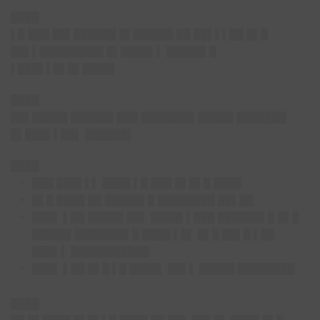
████
▌█ ███ ██▌██████ █▌█████▌██ ██▌▌▌██ █▌█
██▌▌█████████ █▌████▌▌ █████▌█
▌███▌▌█▌█▌████▌
████
██▌█████ ██████ ███ ███████▌█████ ███████
█▌███▌▌██▌ ██████▌
████
███ ███▌▌▌ ████ ▌█ ███ █▌█▌█ ████
█▌█ ████ ██ █████▌█ ████████ ██▌██
███▌ ▌██ █████ ██▌ ████▌▌███ ██████▌█ █▌█
█████▌███████▌█ ████ ▌█▌ █▌█ ██▌█ ▌██
███▌▌ ███████████
███▌ ▌██ █▌█ ▌█ ████▌ ██▌▌ █████ ████████
████