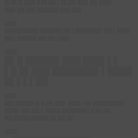
█▌██ █▌███▌█ ██ ██▌▌██ ██▌███▌██▌████
███▌██▌███
███████ ███▌███
████
███████████ ███████ ██▌▌████████▌ ██▌▌ ████
██▌▌██████▌██▌██▌▌███
████
█▌█ █████▌███ ███▌▌▌
▌█ █▌███ ███████▌▌████
█▌▌▌▌██
████
███ ██████ █▌█ ██▌███▌ ████ ▌██ ██████████▌
████▌ ███ ██▌▌ █████ ████████ ▌█ █▌▌██
██▌█████ ██████ ██ ██▌██
████