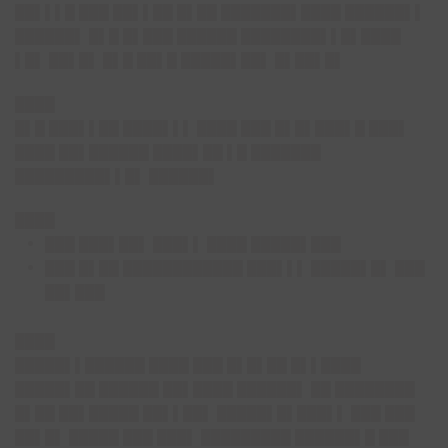
██▌▌▌█ ███ ██▌▌██ █▌██ ███████▌████ ██████▌▌
██████▌ █▌█ █▌███ ██████ ████████▌▌█▌████
▌█▌ ██▌█▌ █▌█ ██▌█ █████▌██▌ █▌██▌█▌
████
█▌█ ███▌▌██ ████▌▌▌ ████ ███ █▌█▌███▌█ ███▌
████ ██▌██████ ████▌██ ▌█ ███████
█████████▌▌█▌ ██████▌
████
███ ███▌██▌ ███▌▌ ████ █████▌███
███ █▌██ ████████████ ███▌▌▌ █████▌█▌ ███
██▌███
████
█████▌▌██████ ████ ███ █▌█▌██ █▌▌████
█████▌██ ██████ ██▌████ ██████▌ ██ ████████
█▌██ ██▌█████ ██▌▌██▌ █████▌█▌███▌▌ ███ ███
██▌█▌ █████ ███ ███▌ █████████ ██████▌█ ███