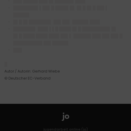
███ █████ ███ █▌██████▌███▌
████████▌▌██▌█ ████▌█▌ █▌█ █▌█ ██▌▌
█████▌
█▌█ █▌███████▌ ██▌██▌ █████▌███▌
███████▌ ███▌▌▌█ ████ █▌█ █████████▌█▌
█▌█ ████ ████ ███▌██▌▌ ██████ ███ ██▌██▌█
██████████ ██▌█████▌
███
█
Autor / Autorin: Gerhard Wiebe
© Deutscher EC-Verband
jugendarbeit.online (jo)