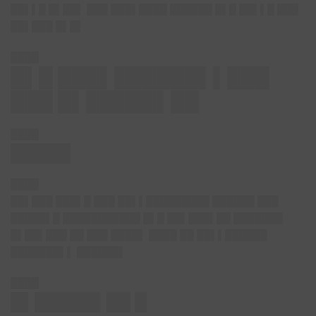
██▌▌█ █▌██▌ ███ ███▌████ ██████ █▌█ ██▌▌█ ███
██▌███ █▌█▌
████
█▌█ ███▌██████▌▌███
███ █▌█████▌██
████
█████
████
██▌███ ███▌█ ███ ██▌▌█████████ ██████ ███
█████▌█ ███████████ █▌█ ██▌███▌██ ███████
█▌██▌███ ██ ███ ████▌ ████ ██ ██▌▌██████
███████▌▌ ██████▌
████
█▌█████▌██ █