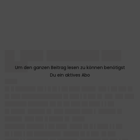
█▌ ███▌████████ ███
███▌
████
█▌█ ██████▌██ ▌█ █▌▌██ ███▌████▌ ██▌▌██ ██▌█▌
█▌███ █████████████ █▌███ ▌█ ██▌█▌ ██▌ ██▌███
███████ ██████▌██ █▌██ ███ ██ ███▌▌▌██
█▌████▌ █████▌█▌ ███ █████ ███▌▌ █████▌█▌
█████▌ ███ ██▌█ ████▌█▌ ████
██████▌█████▌▌██ ███▌ ████ █▌█ ▌███▌▌▌██
█▌▌██▌▌██ ████████▌ █████ █▌█ ██▌ █▌██▌