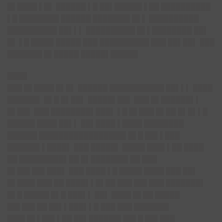
█▌████ ▌█▌ ██████ ▌█ ██▌█████▌▌██ ██████████
▌█ ████████ ██████ ███████▌█▌▌ ██████████
██████████ ██▌▌▌ ██████████ █▌▌████████ ██▌
█▌ ▌█ ████▌█████ ███ ██████████ ███ ██▌██▌ ███
███████ █▌█████ █████▌█████▌
████
███ █▌████ █▌█▌ ██████ ███████████ ██▌▌▌ ████
██████▌ █▌█ █▌██▌ █████▌██▌ ███ █▌██████▌▌
█▌██▌ ███ ████████▌███▌ ▌█ █▌███ █▌██ █▌█▌▌█
█████▌████ ██▌▌ ██▌████ ▌████ ████████
██████ █████████████████▌█▌█ ██▌▌███
██████▌▌████▌ ███ █████▌ ████▌███▌▌██ ████
██ █████████▌██ █▌███████▌██ ███
█▌██▌██▌███▌ ███ ████ ▌█ ████▌████ ███ ██▌
█▌███▌███ ██ ████▌▌█▌██ ███ ██▌███ ███████▌
█▌█ █████ █▌█ ███▌▌ ██▌ ████ █▌██ █████
██▌██▌██ ██▌▌███▌▌█ ███ ███ ███████
███▌█▌▌██▌▌██ ██▌██████▌██▌█ ██▌███