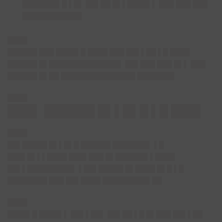
███████▌█ ▌█▌ ██▌██ █▌▌████▌▌ ███ ███ ███
████████████
████
██████ ███ ████▌█ ████ ███ ██▌▌██ ▌█ ████
██████ █▌██████████████▌ ██▌███ ███ █▌▌ ███
██████ █▌██ ███████████████ ███████▌
████
███▌ ██████ █▌▌█▌█ ▌█ ███▌
████
██▌█████ █▌▌█▌█ ██████ ███████▌ ▌█
███▌█▌▌▌████ ███▌███ █▌██████▌▌████
██▌▌█████████▌ ▌██▌█████ █▌████ █▌█ ▌█
████████ ███ ██▌████ █████████▌██
████
████▌█ ████▌▌ ██▌▌██▌ ██▌██ ▌█ █▌███ ██▌▌██