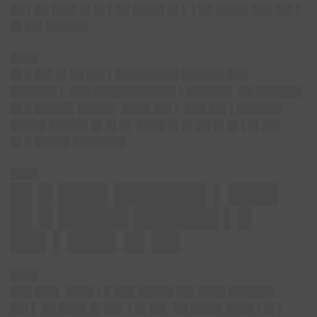
██ ▌██ ███▌█▌█▌▌██ ████▌█▌▌ ▌██ ████▌███ ██▌▌
█▌██▌██████
████
█▌█ ██▌█▌██ ██▌▌█████████ ██████ ███
██████▌▌ ███ ███████████▌▌██████▌ ██ ██████▌
█▌█ █████▌█████▌ ████ ██▌▌ ███ ██▌▌██████▌
█████ █████▌█▌█▌█▌ ████ █▌█▌██ █▌█▌▌█▌██▌
█▌█ █████ ███████▌
████
█▌█ ███▌██████▌▌███▌
█▌█ █████ ██████ ▌█
██▌▌███▌█▌██
████
███ ███▌ ████ ▌█ ███ █████ ██▌████ ██████▌
██▌▌ ██ ████ █▌██▌ ▌█▌██▌ ██ ████▌████ ▌█▌▌