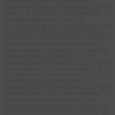
▌████▌ ████ ████████▌ ████ █████▌█ █▌█
████████ ██▌▌█▌ ████ ██▌▌ █▌██ █████▌████ ███
▌██ █▌█▌▌██ ██████ ███ ██ ██▌███ ██▌█▌███
████████ ███████▌▌ ███ █▌█▌█▌ ████
██▌▌██████ ███▌ ██ ██▌ █▌███████ ████▌ █▌▌ ███
██ █████▌▌██ █████████▌▌███ ███ ▌█████ ████
██▌███▌ ██ █▌█▌ ██▌██ ████▌██████▌▌ █▌█ ▌██
████ ▌████▌██ ███ ▌██ ██▌█▌████ █████▌█▌
█▌████▌ ███▌█████ ███ █████▌█▌ ▌█▌ ██ ██▌███
████████ █████▌▌████▌ ███ ██▌ ▌██▌▌███
██████▌██▌ ███▌████▌ █████▌█ ████▌▌ █▌██ ███
██▌▌ ██▌█████ ███ ▌█ █▌▌██ ██▌█████▌ ██▌██
██▌▌ ████ █▌██▌▌ ████ ██ ██ ██▌██▌█▌▌▌██ █▌▌
███ ██▌█▌███ █████ ██▌▌ ███ ▌██ █▌█ █▌█
████████ ██▌███▌ ███ ██████ ██████▌██▌▌ ████
████ ██▌█ ██████ █▌█▌█▌▌ ████ ██ ████████▌
█▌██▌ █████ █████▌ █████▌█ █▌▌ ██▌▌ ███
██████████▌ ██▌█ █████ ███ ██▌██ █████▌▌ ███
██▌████▌ ████ █▌███ ██ █▌█ ███▌█ ███ █▌██▌ ███