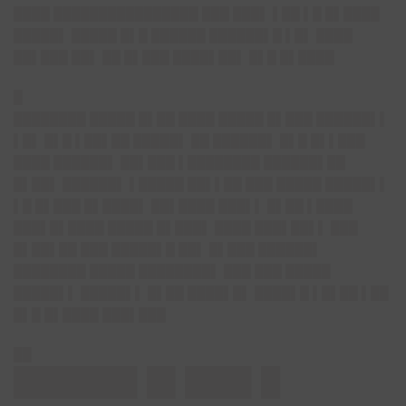
████ ████████████████ ███ ███▌ ▌██ ▌█ █▌████
█████▌ █████ █▌█ ██████ ██████▌█ ▌█▌ ████
██▌███ ██▌ ██ █▌███ ████▌██▌ █▌█ █▌████
█
████████ █████ █▌██ ████ █████ █▌███ ██████▌▌
▌█▌ █▌█ ▌██▌██ █████▌ ██ ██████▌ █▌█ █▌▌███
████ ██████▌ ██▌███ ▌████████ ██████▌██
█▌██▌ ██████▌ ▌█████ ██▌▌██ ███ █████ █████▌▌
▌█ █▌███ █▌████▌ ██▌████ ███▌▌ █▌██ ▌████
███▌█▌████ █████ █▌███▌ ████ ███▌██▌▌ ███
█▌██▌██ ███ █████▌█ ██▌ █▌███ ██████▌
████████ █████ ████████▌ ███ ███ █████
█████▌▌ █████▌▌ █▌██ ████▌█▌ ████▌█ ▌█▌██ ▌██
█▌█ █▌████ ███▌███
██
██████▌█▌███▌█