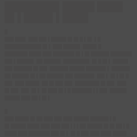
████████▌█████ ████
█▌▌████▌▌████
█
███ ███▌ ███ ██▌▌█████ █▌█▌█ ▌█▌ ▌█
████████████ █▌▌ ███ █████▌ ████▌█
███████▌████ ███ ███████ █▌▌█▌██████ ███████
██▌▌█████▌ ██ █████▌ ████████▌ █▌█ █▌▌ █████
██▌██████ █▌██▌ ██████ █████ ██████▌▌ ██████
██ █████▌█▌▌██ █████▌██▌██████▌ ██▌▌ █▌▌█▌█
██▌ ███ ████▌ ██ █▌██▌██▌ ████████ █▌██▌ ███
█▌██▌ ██▌ █▌▌ █▌███ █▌▌█ ██████▌▌▌██▌ █████▌
█████ ███ ██ ▌█▌▌
█
███ ████▌█▌██ ███ ██▌███ █████ ██████ ▌█
█▌█████ ████ ███ ███ ██▌▌▌▌██ █████ █▌█▌██ ▌█
████ ███ ███████ ██▌█▌▌ █▌█ ██▌███ ███▌████▌