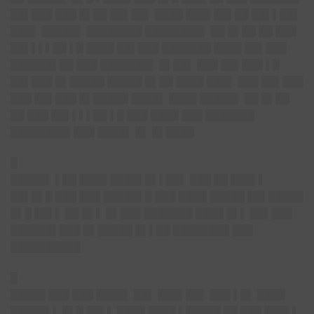
██▌███ ███ █▌██ ██▌██▌ ████ ███▌██▌██ ██▌▌██▌
███▌ █████▌ ████████ ████████▌ ██ █▌██ ██ ███
██▌▌▌▌██ ▌█ ████ ██▌███ ███████ ████ ██▌███
██████▌██ ███ ███████▌ █▌██▌ ███ ██▌███ ▌█
██▌███ █▌█████ █████ █▌██ ████ ███▌ ███ ██▌███
███ ██▌███ █▌█████ ████▌ ████ █████▌ ██ █▌██
██ ███ ██▌▌▌▌██ ▌█ ███ ████ ███ ███████
████████▌███ ████▌ █▌ █▌████
█
█████▌ ▌██ ████ ████▌█▌▌██▌ ███ ██ ███▌▌
██▌█▌█ ███ ███ █████▌█ ███ ████ █████ ██▌█████
█▌█ ██▌▌ ██ █▌▌ █▌███ ███████ ████ █▌▌ ██▌███
██████▌███ █▌█████ █▌▌██ ████████ ███
██████████
█
█████ ███ ███ ████▌ ██▌ ███▌██▌ ███ ▌█▌ ████
█████▌▌ █▌█ ██▌▌ ████ ████ ▌█████ ██ ███ ███▌▌