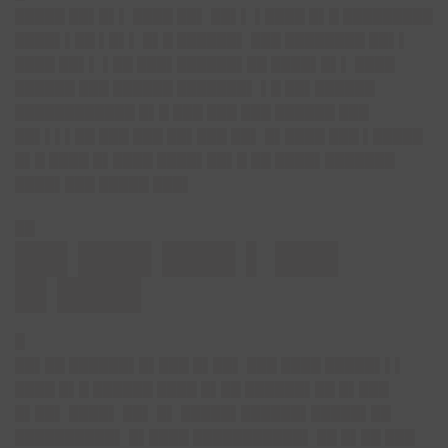
█████ ██▌█▌▌ ████ ██▌ ██▌▌ ▌████ █▌█ █████████
████▌▌██ ▌█▌▌ █▌█ ██████▌ ███ ████████ ██▌▌
████ ██▌▌ ▌██ ███▌██████▌██ ████▌█▌▌ ████
██████ ███ ██████ ███████▌ ▌█ ██▌██████
████████████ █▌█ ███ ███ ███ ██████ ███
██▌▌▌▌██ ███ ███ ██▌███ ██▌ █▌████ ███ ▌█████
█▌█ ████ █▌████ ████▌██▌█ ██ ████▌███████
████▌███ █████ ███▌
██
██▌███▌███▌▌ ███
█▌████
█
██▌██ ██████▌█▌███ █▌██▌ ███ ████ █████▌▌▌
████ █▌█ ██████ ████ █▌██ ██████▌██ █▌███
█▌██▌ ████▌ ██▌ █▌ █████▌██████▌█████▌██
██████████▌ █▌████ ███████████▌ ██ █▌██ ███