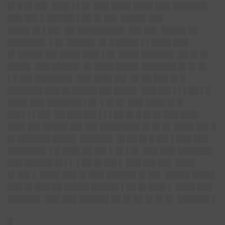
█▌█ █▌██▌ ███▌▌▌█▌ ███ ████ ████ ███ ███████
███ ██▌█ █████▌▌██ █▌██▌ █████ ███
████▌█▌▌██▌ ██ █████████▌ ██▌██▌ █████ ██
███████▌ ▌█▌ █████▌ █▌█ ████▌▌▌████ ███
█▌█████ ██▌████ ███▌▌█▌ ████ ██████▌ ██ █▌█▌
████▌ ███ █████▌ █▌████ ████▌███████ █▌█▌█▌
▌█ ██▌███████▌ ███ ███▌██▌ █▌██ ███ █▌█
███████ ███ █▌█████ ██▌████▌ ███ ██▌▌▌▌██ ▌█
████ ███ ███████ ▌█▌ ▌█▌█▌ ███ ████ █▌█
██▌▌▌▌██▌ ██ ███ ██▌▌▌▌██ █▌█ █▌█▌███ ███▌
███▌██▌█████ ██▌██▌████████ █▌█▌█▌ ████ ██▌█
█▌██████▌████▌ ██████▌ █▌██ █▌█ ██▌▌███ ███
███████▌ ▌█ ███▌██ ██▌▌ █▌▌█▌ ███ ███ ███████
███ █████▌█▌▌▌ ▌██ █▌██▌▌ ███ ██▌██▌ ████
█▌██▌▌ ████ ███ █▌███ ██████ █▌██▌ █████ ████▌
███ █▌███ ██ █████ █████▌▌██ █▌███▌▌ ████ ███
██████▌ ███ ███ ██████ ██ █▌██ █▌█▌█▌ ██████▌▌
█