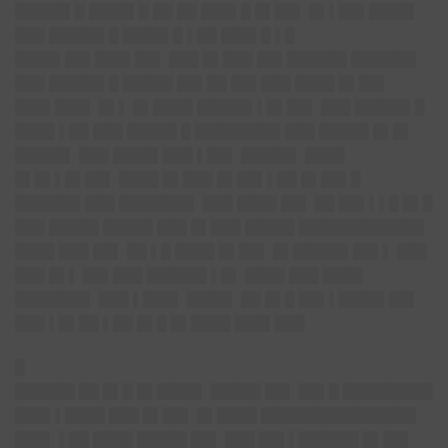
█████▌█ ████▌█ ██ ██ ███▌█ █▌██▌ █▌▌██▌████▌
███ █████▌█ ████▌█ ▌██ ███▌█ ▌█
████▌██▌███▌██▌ ███ █▌███ ██▌██████ ██████▌
███ █████▌█ █████ ██▌██ ██▌███ ████ █▌██▌
███▌███▌ █▌▌ █▌████ █████▌▌█▌██▌ ███ █████▌█
████ ▌██ ███ █████ █ ████████▌███ █████ █▌█▌
█████▌ ███ ████▌███ ▌██▌ █████▌ ████
█▌█▌▌█▌██▌ ████ █▌███ █▌██▌▌██ █▌██▌█
██████▌███ ███████▌ ███ ████ ██▌ ██ ██▌▌▌█ █▌█
███ █████ █████ ███ █▌███ █████ ████████████▌
████ ███ ██▌ ██ ▌█ ████ █▌██▌ █▌█████▌██▌▌ ███
███ █▌▌ ██▌███ ██████ ▌█▌ ████ ███ ████
███████▌ ███ ▌███▌ ████▌ ██ █▌█ ██▌▌████▌██▌
███ ▌█▌██ ▌██ █▌█ █▌████ ███▌███
█
██████ ██ █▌█ █▌████▌
█████ ██▌ ██▌█ █████████
███▌▌████ ███ █▌██▌ █▌████ ███████████████▌
███▌ ▌██ ████ █████ ██▌ ███ ██▌▌██████ █▌██▌