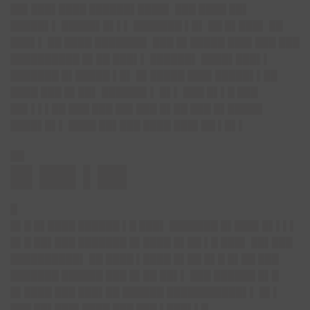
██▌███▌████ ██████▌████▌ ███ ████ ██▌
█████▌▌ █████▌█▌▌▌ ███████ ▌█▌ ██ █▌███▌ ██
███▌▌ ██ ████ ███████▌ ███ █▌█████ ███▌███ ███
██████████ █▌██ ███▌▌ ██████▌ ████▌███▌▌
███████ █▌█████ ▌█▌ █▌█████ ███▌█████▌▌██
████ ███ █▌██▌ ██████▌▌ █▌▌ ███ █▌▌█ ███
██▌▌▌▌██ ███ ███ ██▌███ █▌██ ███ █▌█████
████▌█▌▌ ████ ██▌███ ████ ███▌██ ▌█▌▌
██
█▌██▌▌██
█
█▌█ █▌████ ██████ ▌█ ███▌ ███████ █▌███▌█▌▌▌▌
█▌█ ██▌███ ███████ █▌████ █▌██ ▌█ ███▌ ██▌███
██████████▌ ██ ████ ▌████ █▌██ █▌█ █▌██ ███
███████ ██████ ███ █▌██ ██▌▌ ███ ██████ █▌█
█▌████ ███ ███▌██ ██████ ███████████▌▌ █▌▌
███ ██▌███▌████ ███ ███ ▌███▌▌█