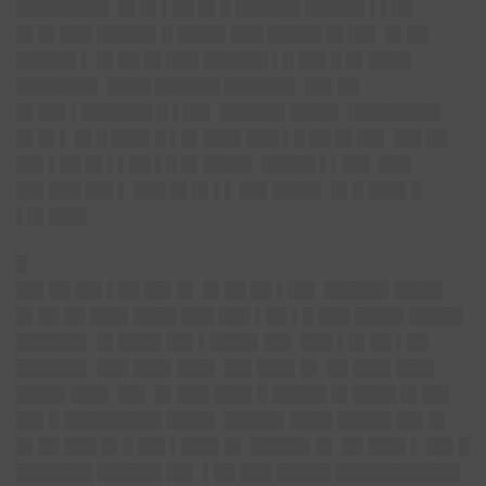
████████▌ █▌█▌▌██ █▌█ ██████ █████▌▌▌██
█▌█▌███ █████▌█ ████▌███ █████ █▌██▌ █▌██
█████▌▌ █▌██ █▌███ ██████ ▌█ ██▌█ █▌████
███████▌ ████ ██████ ██████▌ ██▌██
█▌██▌▌██████▌█ ▌██▌ ██████ ████▌ ████████▌
█▌█▌▌ █▌█ ███▌█ ▌█▌███▌███ ▌█ ██ █▌██▌ ██▌██
██▌▌██ █▌▌▌██ ▌█ █▌████▌ █████ ▌▌██▌ ███
██▌███ ██▌▌ ███ █▌█▌▌▌ ██▌████▌ █▌█ ███▌█
▌█▌███▌
█
██▌██ ██▌▌██ ██▌█▌ █▌██ ██ ▌██▌ ██████ ████▌
█▌██ ██ ███▌████ ███ ███ ▌██ ▌█ ███ ████▌█████
██████▌ █▌████ ██▌▌████▌██▌ ███ ▌█▌██ ▌██
██████▌ ███ ███▌███▌ ██▌███▌█▌ ██ ███▌███▌
████▌███▌ ██▌ █▌███ ███▌█ █████ █▌████ █▌██▌
██▌█ █████████ ████▌ █████▌████ █████ ██▌█▌
█▌██ ███ █▌█ ██▌▌███▌█▌ █████▌█▌ ██ ███▌▌ ██▌█
███████ ██████ ██▌ ▌██ ███ █████ ███████████▌