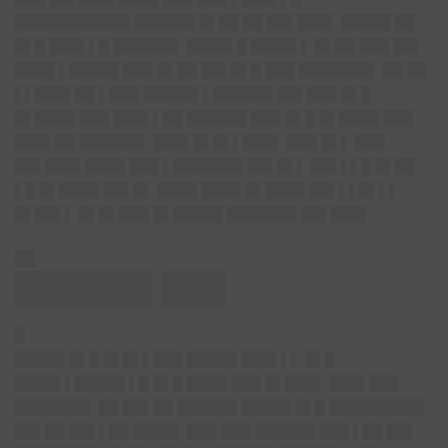
███████████▌██████ █▌██ ██ ██▌███▌ █████ ██
█▌█ ███▌▌█ ██████▌ ████▌█ ████▌▌ █▌██ ███ ██▌
████ ▌█████ ███ █▌██ ██▌█▌█ ███ ███████▌ ██ ██
▌▌███▌██ ▌███ █████▌▌██████ ██▌███ █▌█
█▌████ ███ ███▌▌██ ██████ ███ █▌█ █▌████ ███
███▌██ ██████▌ ███▌█▌█▌▌███▌ ███ █▌▌ ███
██▌███▌████ ███ ▌███████ ██▌█▌▌ ██▌▌▌█ █▌██
▌█ █▌████ ██▌█▌ ████ ████ █▌████ ██▌▌▌█▌▌▌
█▌██▌▌ █▌█▌███ █▌█████ ███████ ██▌███▌
██
██████▌███
█
█████ █▌█ █▌█▌▌███ █████ ███▌▌▌ █▌█
████▌▌█████ ▌█ █▌█ ████ ███ █▌███▌ ███▌███
███████▌ ██ ██▌██ ██████ █████ █▌█ █████████▌
██▌██ ██▌▌██ ████▌ ███ ███ ██████ ███ ▌██ ██▌