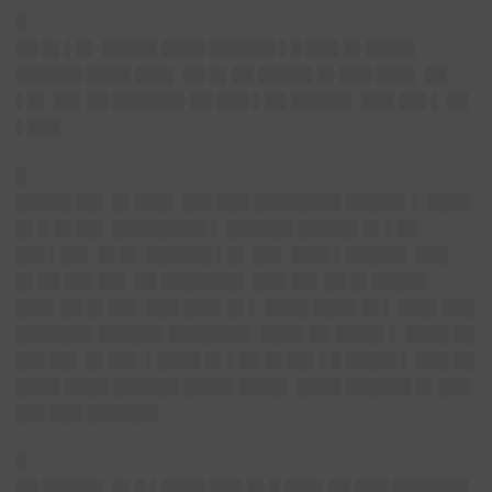
█
██ █▌▌█▌ █████ ████ ██████ ▌█ ███ █▌████▌
██████ ████ ███▌ ██ █▌██ █████ █▌███ ███▌ ██
▌█▌ ██▌██ ██████▌██ ███ ▌██ █████▌ ███ ██▌▌ ██
▌███
█
█████ ██▌ █▌███▌ ██▌███ ████████ █████▌▌ ████
█▌█ █▌██▌ ████████▌▌ ██████ █████▌█▌▌██
██▌▌██▌ █▌█▌ ██████ ▌█▌ ██▌ ███▌▌█████▌ ███
█▌██ ██▌██▌ ██ ███████▌ ███ ██▌██ █▌█████
███▌██ █▌██▌ ███ ███▌█▌▌ ████ ████ █▌▌ ███▌███
███████ ██████ ███████▌ ████ ██ ████▌▌ ████ ██
██▌██▌ █▌██▌ ▌████ █▌▌██ █▌██▌▌█ ████▌▌ ███ ██
████ ████ ██████ ████▌████▌ ████ ██████ █▌███
██▌███ ██████▌
█
██ █████▌ █▌█ ▌████ ███ █▌█ ███▌██ ███ ███████