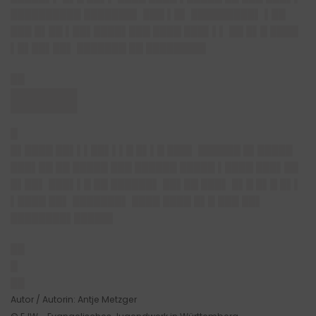
██████████ ███████▌ ███ ▌█▌ █████████▌ ▌██
███ █▌██ ▌██▌████▌███ ████ ███▌▌▌ ██ █▌█ ████
▌█▌██▌██▌ ███████ ██ ████████▌
██
████▌
█
█▌████ ██▌▌▌██▌▌▌█ █▌▌█ ███▌ ██████ █▌█████
███▌██ ██ █████ ███ ██████ █████ ▌████ ███▌██
█▌██▌ ███▌▌█ ██ ██████▌ ██▌██ ███▌ █▌█ █▌█ █▌▌
▌████ ██▌ ███████▌ ████ ████ █▌█ ███ ██▌
████████▌█████▌
██
█
██
Autor / Autorin: Antje Metzger