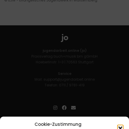
© EJW - Evangelisches Jugendwerk in Württemberg
jugendarbeit.online (jo)
Praxisverlag buch+musik bm gGmbH
Haeberlinstr. 1–3 | 70563 Stuttgart
Service
Mail:
support@jugendarbeit.online
Telefon: 0711 / 9781-419
jugendarbeit.online
- kurz jo - ist der Online-Materialpool für
Cookie-Zustimmung
Mitarbeitende in der christlichen Kinder-, Jugend- und jungen