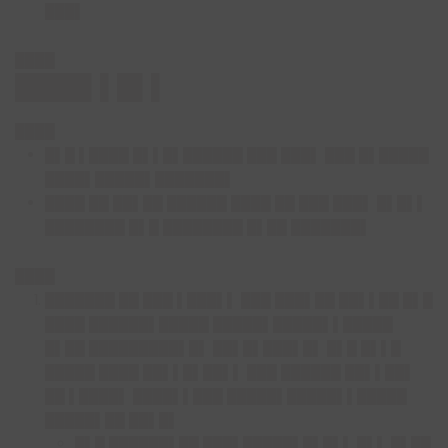
███▌
████
████▌▌█▌▌
████
█▌█ ▌████ █▌▌█▌██████ ███ ███▌ ███ █▌█████
████▌█████▌███████▌
████ ██ ██▌██ ██████ ████ ██ ███ ███▌ █▌█▌▌
████████ █▌█ ████████ █▌██ ███████▌
████
███████ ██ ███ ▌███▌▌ ███ ███▌██ ██▌▌██ █▌█
████ ██████▌█████ █████▌█████▌▌█████
█▌██ █████████▌█▌ ██▌█▌███▌█▌ █▌█ █▌▌█
█████ ████ ██▌▌█▌██▌▌ ███ ██████ ██▌▌██▌
██ ▌████▌ ████▌▌███ █████▌█████▌▌█████
█████▌██ ██▌█▌
█▌█ ██████▌██ ███▌█████▌█▌█▌▌ █▌▌ █▌██