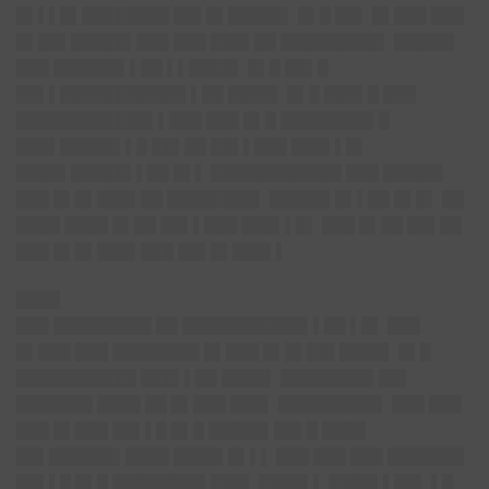
█▌▌▌█▌████████ ██▌█▌█████▌ █▌█ ██▌ █▌███ ███
█▌██▌█████▌███ ███ ███▌██ █████████▌ █████▌
███ ██████▌▌██ ▌▌████▌ █▌█ ██▌█
██▌▌███████████▌▌██ ████▌ █▌█ ███▌█ ███
████████████▌▌███ ███ █▌█ ████████▌█
███▌█████▌▌█ ██▌██ ██▌▌███ ███▌▌█▌
████▌█████▌▌██ █▌▌ ████████████ ███ █████▌
███ █▌█▌███▌██ ████████▌ █████▌█▌▌██ █▌█▌ ██
████ ████ █▌██ ██▌▌███ ███▌▌█▌ ███ █▌██ ██▌██
███ █▌█▌███▌███ ██▌█▌███▌▌
████
███ █████████ ██ ███████████▌▌██ ▌█▌ ███
█▌███ ███ ████████ █▌███ █▌█▌██▌████▌ █▌█
███████████ ███▌▌██ ████▌ ████████▌██▌
███████ ████ ██ █▌███ ███▌ █████████▌ ███ ███
███ █▌███ ██▌▌█ █▌█ █████▌██▌█ ████
██▌██████▌████ ████▌█▌▌▌ ███ ███ ███ ███████
██▌▌█ █▌█ ████████▌███▌ ████▌▌ ████▌▌██▌ ▌█