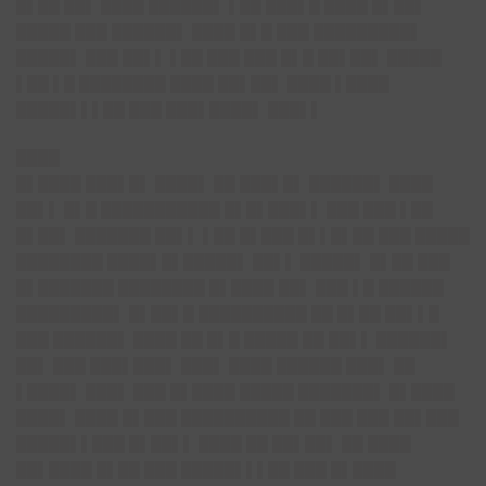
█▌██ ██▌ ████ ██████▌ ▌██ ███▌█ ████ █▌██▌
█████ ███ ██████▌ ████ █▌█ ███ █████████▌
█████▌ ███ ██▌▌ ▌██ ███ ███ █▌█ ██▌██▌ █████
▌██ ▌█ ████████ ████ ██▌██▌ ████ ▌████
█████▌▌▌██ ███ ███▌████▌ ███▌▌
████
█▌████ ███▌█▌ ████▌ ██ ███▌█▌ ██████▌ ████
██▌▌ █▌█ ███████████ █▌█▌███▌▌ ███ ███ ▌██
█▌██▌ ███████ ██▌▌ ▌██ █▌███ █▌▌█▌██ ███ █████
████████ ████▌█▌█████▌ ██▌▌ █████▌ █▌██ ███
█▌███████ ████████ █▌████ ██▌ ███ ▌█ ██████
█████████▌ █▌██▌█ ██████████ ██ █▌██ ██▌▌█
███ ██████▌ ████ ██ █▌█ █████ ██ ██▌▌ ██████▌
██▌ ███ ███▌███▌ ███▌ ████ ██████ ███▌ ██
▌████▌ ███▌ ███ █▌████ █████ ███████▌ █▌████
████▌ ████ █▌███ ██████████ ██ ███ ███ ██▌███
█████▌▌███ █▌██▌▌ ████ ██ ██▌██▌ ██ ████
██▌████ █▌██ ███ █████▌▌▌██ ███ █▌████