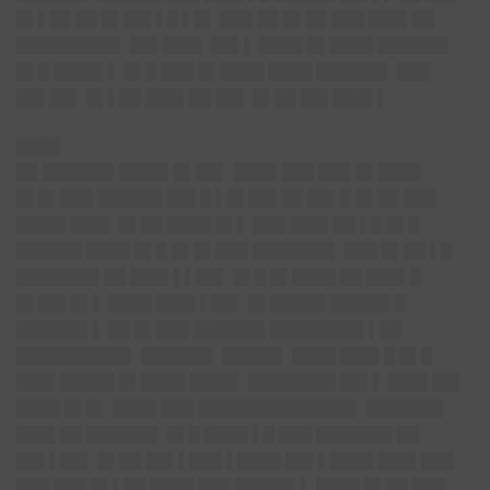
█▌▌██ ██ █▌██▌▌█ ▌█▌ ███ ██ █▌██ ███ ███▌██
█████████▌ ██▌███▌ ██▌▌ ████ █▌████ ██████▌
█▌█ ████▌▌ █▌█ ███ █▌████ ████ ██████▌ ███
██▌██▌ █▌▌██ ███▌██ ██▌ █▌██ ██▌███▌▌
████
██ ██████▌████▌█▌██▌ ████ ███ ███ █▌████
█▌█▌███ ██████ ██▌█ ▌█▌██▌██ ██▌█ █▌██ ███
████▌███▌ █▌██ ████ █▌▌ ███ ███▌██ ▌█ █▌█
██████ ████ █▌█ █▌█▌███ ███████▌ ███ █▌██ ▌█
███████▌██ ███▌▌▌██▌ █▌█ █▌████ ██ ███▌█
█▌██▌█▌▌ ████ ███▌▌██▌ █▌█████ █████▌█
██████▌▌ ██ █▌███ ██████▌████████▌▌██
██████████▌ ██████▌ █████▌ ████ ███▌█ █▌█
███▌█████ █▌████ ████▌ ████████ ██▌▌ ███▌██▌
████ █▌█▌ ████ ███ ██████████████▌ ███████
███▌██ ██████▌ █▌█ ████ ▌█ ███ ███████ ██
██▌▌██▌ █▌██ ██▌▌███ ▌████ ██▌▌████ ███▌███
███ ███ █▌▌██ ████ ███ █████▌▌ ████ █▌██ ███