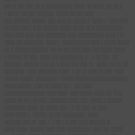
██ █▌██ ██▌ █▌█ █████████ ███▌ █▌███▌ ██ █▌█
▌██ █▌██ ██▌█████▌ ████ ██ ██ ███
██▌█████▌████▌ ██▌███ █▌████▌▌ ███▌▌ ███ ███
█▌███ ██▌▌█ █▌█████ ████ █▌██ █▌█ █████████
███ ███ ███ ███ ███████ ███ ████████▌███▌▌█
███▌██ ██████▌ ███▌▌ █████████ ███ ▌████ ████
█▌█ █████ █████▌ ██ █▌██ ███ ███▌██ ████ ████
▌█████ █▌██▌ ███▌██ ██████ █▌█ ▌█ █▌██▌ ██
█████▌ █████ ▌██ █▌█ ███ ██▌██▌█▌ ████ ██ █▌██
██████▌▌██▌██████▌███▌ ▌██ █▌███ █▌██▌ ███
████▌████▌ ███████ ▌████ █████████████████▌
████ ████▌ ▌██ █▌████ █▌▌ ██▌███
█████████████▌███ ███▌ ███ ████ ███▌██ ███
████ █▌█▌▌█▌██▌ ██████ ███▌██▌ ████ ▌█████
███████ ███▌ █▌████ ██▌▌█ █▌██▌ █▌███
███▌███▌▌ ████▌ █▌██ ███████▌ ███▌
█████▌██▌█▌ ██▌▌ ▌██ ▌█ ██▌███ █████▌█
███▌███▌ █████ ███ ███ ███████▌▌██ ▌█▌ ████