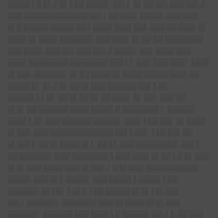
████▌▌█ █▌█ █▌▌██ ████▌ ██▌▌ █▌██ ██▌███ ██▌█
███ █████████████ ██▌▌██ ███▌████▌ ███ ███
█▌█ █████ █████ ██ ▌████ ███▌██▌ ███ ██ ███▌█▌
████ █▌████ ██████▌ ███ ███▌█▌██ ██ ████████
███ ███▌ ███ ██▌███ ██▌█ ████▌ ██▌████ ███
████ ████████ ████████ ██▌▌▌ ███ ███ ███▌ ███▌
█▌██▌ ██████▌ █▌█ ▌████ █▌████ █████ ███▌██
████▌█▌ █▌█ █▌██ █▌███ ██████ ██▌▌██
█████▌▌▌█▌ ██ █▌██ █▌██ ███▌ █▌██▌ ███ ██
█▌█▌██ ██████ ████ ████▌█ ███████▌▌ █████▌
████ ▌█▌ ███ ██████ █████▌ ███▌▌██ ██▌ █▌████
█▌██▌ ███ █████████████ ██▌▌██▌ ▌██ ██▌██
█▌██▌▌ ██ █▌████ █▌▌ ██ █▌███ ████████▌ ██▌▌
██ ██████▌ ███ ███████▌▌███ ███▌█▌██ ▌█ █▌███
█▌█▌███ ████ ███ █▌██▌ ▌█ █▌███ ███████████
████▌ ███ █▌▌ ████▌ ███ ████▌▌████▌▌██
██████▌█▌▌█▌ ▌█▌▌ ▌██ █████ █▌█▌▌█▌██▌
██▌▌██████▌ ███████ ███ █▌████ █▌█▌███
██████▌ ██████ ███ ███▌▌█ █████▌██▌▌▌ ██ ███