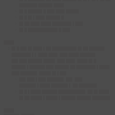
███████ █████▌████
█▌█ █████▌█ ███ ███▌█████
█▌█ █▌▌███▌█████▌█
█▌██ ███▌████ ███████▌▌███
█▌█ ███████████▌█ ███
████
█▌█ ██▌█▌███▌▌██ █████████▌█▌██ ██████
███████▌▌▌ ███▌███▌ ███ ████ ██████
██▌███ █████▌████▌ ███ ███▌ ████ █▌█
█████▌▌██████ ███ █████▌██ ███████▌▌████
███ ██████▌ ████▌█▌▌██▌
██▌███ ▌███ ██████▌ ██▌ ███
██████▌▌████ ██████▌▌ ██ ███████
█▌█ ▌████ ██████ ██████████▌ ██ █▌████
█▌██ ████▌▌████▌▌█████▌█████▌███████
████