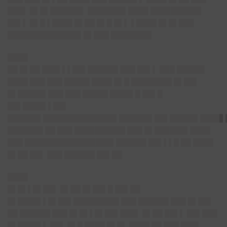
███▌ █▌█▌██████▌ ███████▌████ ██████████
██▌▌ █▌█ ▌████ █▌██ █▌█ █▌▌ ▌████ █▌█▌███
██████████████▌█▌███ ████████
████
██ █▌██ ███▌▌▌██▌██████ ███ ██▌▌ ███ █████▌
████ ███ ███ █████ ████ █▌█ ████████ █▌██▌
█▌█████▌███ ███ █████ ████▌█ ██▌█
██▌████▌▌██▌
██████▌██████████████▌██████▌██▌█████▌████▌
███████ ██ ███ ██████████ ███ █▌██████▌████
███ █████████████████▌██████ ██▌▌▌█ ██ ████
█▌██ ██▌ ███ ██████ ██▌██
████
█▌█▌▌█▌██▌ █▌██ █▌██▌█ ██▌██
█▌████▌▌█▌██▌█████████ ███ ██████ ███ █▌██▌
██ ██████ ███ █▌█▌▌█▌██▌███▌ █▌██ ██▌▌ ██▌███
█▌████▌▌ ██▌ █▌█ ████ █▌█▌ ████ ██ ███ ███▌