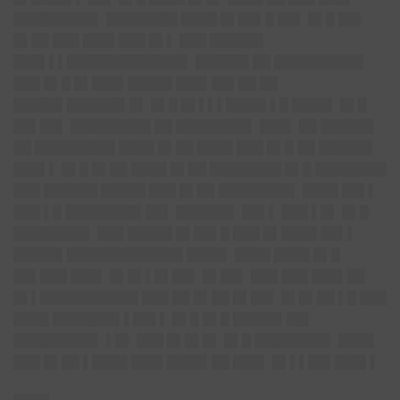
█████████▌ ████████ ████ █▌██▌█ ██▌ █▌█ ██▌
█▌██ ███ ███▌███ █▌▌ ███ ██████
███▌▌▌█████████████▌ ██████ ██ ██████████
███ █▌█ █▌███▌█████ ███▌██▌██ ██
█████▌██████▌█▌ █▌█ █▌▌▌▌████▌▌█ ████▌ █▌█
██▌██▌ █████████ ██ ████████▌ ███▌ ██ ██████
██ █████████ ████ █▌██ ████ ███ █▌█ ██ ██████
███▌▌ █▌█ █▌██ ████ █▌██ ████████ █▌█ ████████
███ ██████ █████ ███ █▌██ ████████▌ ████ ██▌▌
███ ▌█ ████████▌██▌ ██████▌ ██▌▌ ███ ▌█▌ █▌█
████████▌ ███ █████ █▌██▌█ ███ █▌████ ██▌▌
█████▌█████████████ ████▌ ████ ████ █▌█
██▌███ ███▌ █▌█▌▌█▌██▌ █▌██▌ ███ ███ ███▌██
█▌▌███████████ ███ ██ █▌██ █▌██▌ █▌█▌██ ▌█ ███
████ ███████▌▌██▌▌ █▌█ █▌█ █████▌██▌
█████████▌ ▌█▌ ███ █▌█▌█▌ █▌█ ████████▌ ████
███ █▌██ ▌████ ███▌████▌██ ███▌ █▌▌▌██▌███▌▌