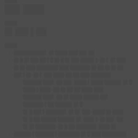
████
██▌███▌
████
█▌██▌▌██
████
██████████▌ █▌████ ███ ██▌██
█▌█ █▌██▌██ ▌█ █▌█ █▌██▌████▌▌ █▌▌ █▌███
█▌█▌███ ███████ ███ ██████▌█▌██ █▌█▌██
██▌▌█▌ █▌▌ ██▌███▌██ ██ ███ ██████▌
██████ ███▌ ██ ██▌ ████ ▌████ █████▌█▌█
████ ▌███▌ ██ █▌██ ██ ███▌███
██████ ███▌ ██ █▌████ █████ ██▌
██████▌▌██ █████▌█▌█
█▌█ ██▌▌██████▌ █▌█▌ ██▌ ████ █▌███▌
█▌█ ██ █████ █████▌█▌ ███▌▌ █▌██▌ ██
█▌█▌██████▌ █▌█ ██ ██████▌ ███▌█▌
█████▌▌██████ ▌███████ █▌█ ███ ████████