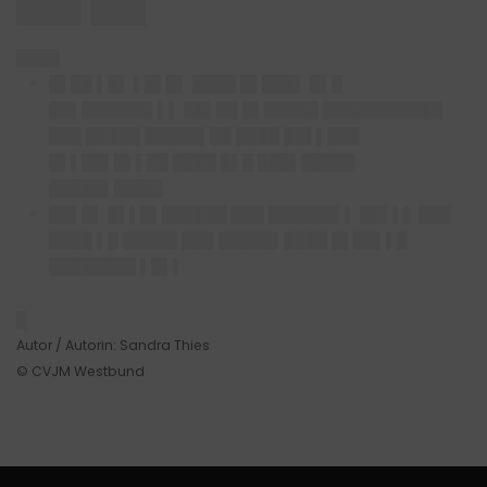
███▌███
████
█▌██ ▌█▌ ▌█▌█▌ ████ █▌███▌ █▌█
██▌██████▌▌▌ ██▌██ █▌█████ ███████████
███ █████ █████▌██ ████ ██▌▌███
█▌▌██▌█▌▌██ ████ █▌█ ███▌█████
█████▌████▌
██▌█▌ █▌▌█▌██████ ███ ██████▌▌ ██▌▌▌ ███
████ ▌█ █████ ███ █████▌████ █▌██▌▌█
████████ ▌█▌▌
█
Autor / Autorin: Sandra Thies
© CVJM Westbund