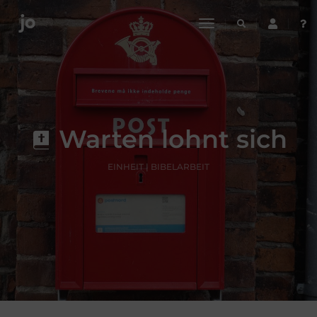
toggle
navigation
Warten lohnt sich
EINHEIT | BIBELARBEIT