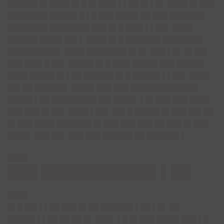
██████ █▌████ █▌█ █▌███▌▌▌██ █▌▌█▌ ████ █▌███
████████ █████▌█ ▌█ ███ ████▌██ ███ ███████
████████ ████████ ███ █▌█ ███▌▌▌██▌ ████
██████ ████▌██▌▌ ████ █▌█ ███████ ████████
██████████▌ ████ ████████ █▌█▌ ███ ▌█▌ █▌██▌
███ ███▌█ ██▌ █████ █▌█ ███▌█████ ███ █████▌
████ █████ █▌▌██ ██████ █▌█ █████▌▌▌██▌ ████
██▌██ ██████▌ ████▌███ ███ █████████████▌
█████ ▌██ █████████ ██▌████▌ ▌█▌███ ███ ████
███ ███ █▌██▌ ████ ▌██▌ ██▌█ █████ █▌███ ██▌██
█▌███ ████ ███████ █▌███ ███ ███ ██ ███ █▌███
████▌ ███ ██▌ ███ ███ ██████ ██ ██████▌▌
████
███ ███████████▌▌██
████
█▌█ ██▌▌▌██ ███ █▌██ ██████▌▌██ ▌█▌ ██
█████▌▌▌██ ██ ██ █▌ ███▌ ▌█ █▌███ ████▌███ ▌█