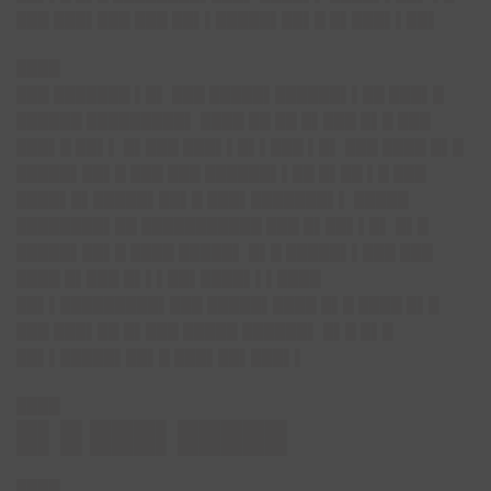
███ ███▌███ ███ ██▌▌█████▌██▌█ █▌███▌▌██▌
████
███ ███████ ▌█▌ ███ █████▌██████▌▌██ ███▌█
██████ █████████▌ ████ ██ ██ █▌███ █▌█ ███
███▌█ ██▌▌ █▌███ ███▌▌█▌▌███ ▌█▌ ███ ████ █▌█
█████▌██▌█ ███ ███ ██████▌▌██ █▌██ ▌█ ███
████▌█▌█████▌██▌█ ███▌███████▌▌ █████
████████▌██ ███████████ ███ █▌██▌▌█▌ █▌█
█████▌██▌█ ████ █████▌ █▌█ █████▌▌███ ███
████ █▌███ █▌▌▌██▌████▌▌▌████
██▌▌█████████▌███ █████▌████ █▌█ ████ █▌█
███ ███▌██ █▌███ █████ ██████▌ █▌█ █▌█
██▌▌█████▌██▌█ ███▌██▌███▌▌
████
█▌█ ███▌█████
████