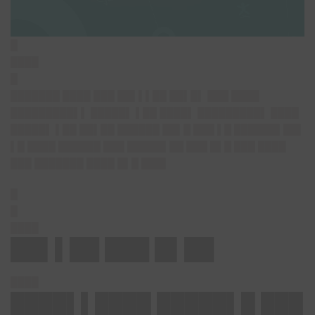
█
████
█
███████ ████ ███ ██▌▌▌██ ██▌█▌ ███ ████
█████████▌▌ █████▌ ▌██ ████▌ █████████▌ ████
█████▌ ▌██ ██▌██ ██████ ██▌█ ███ ▌█ ██████▌██▌
▌█ ████ ██████ ███ █████▌██ ███ █▌█ ███ ████
███ ███████ ████ █▌█ ███▌
█
█
████
██▌▌██ ███ █▌██
████
████▌▌████ █████▌█ ███