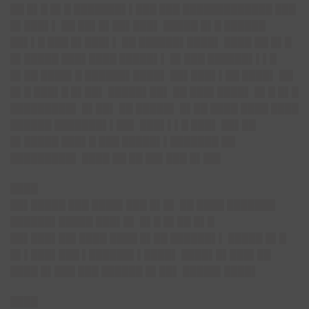
██ █▌█ █▌█ ███████▌▌███ ███ █████████████ ███
█▌███▌▌ ██ ██▌█▌██▌███▌ █████ █▌█ ██████
██▌▌█ ███ █▌███▌▌ ██ ██████▌████▌ ████ ██ █▌█
█▌█████ ███▌████ █████▌▌ █▌███ ██████▌▌▌█
█▌██ ████▌█ ██████▌████▌ ██▌███▌▌██ ████▌ ██
█▌█ ███▌█ █▌██▌ █████▌██▌ ██ ███▌████▌ █▌█ █▌█
█████████▌ █▌██▌ ██ █████▌ █▌██ ████ ████ ████
██████ ███████▌▌██▌ ███▌▌▌█ ███▌ ██▌██
█▌█████ ███▌█ ███ █████▌▌███████ ██
█████████▌ ████ ██ ██ ██▌███ █▌██▌
████
██▌█████ ███ ████▌███ █▌█▌ ██ ████ ███████
██████▌█████ ███▌█▌ █▌█ █▌██ █▌█
██▌███▌██▌████ ████ █▌██ ██████▌▌ █████ █▌█
█▌▌███▌███ ▌██████▌▌████▌ ████▌█▌███▌██
████ █▌███ ███ ██████ █▌██▌ █████▌████▌
████