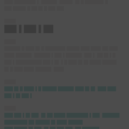
███ ███████▌▌ █████▌ ████▌ █▌█ ██████▌█
██▌████▌█ ██ █▌█ ██▌██▌
████
██▌▌██▌▌██
████
█████▌█ ███ █▌█ ███████ ████▌███ ███▌██ ███
███▌█████▌ █████▌▌██▌▌█████▌ ██▌▌ ██ █▌▌█
██▌▌█████████ ██▌▌█▌ ▌█ ███ █▌█▌████ █████
█▌█ ███ ███▌█████▌ ███▌
████
███ █▌█ ███▌▌█ █████ █████▌███ █▌█▌ ███ ███
██▌▌█▌██▌▌
████
███ ██▌▌█▌██▌ █▌██ ████ ███████▌▌██▌ ██████
████████ ██ █████ █▌███▌█████
███ ████▌█▌██▌ █▌██ ██▌██▌ ██ ██████