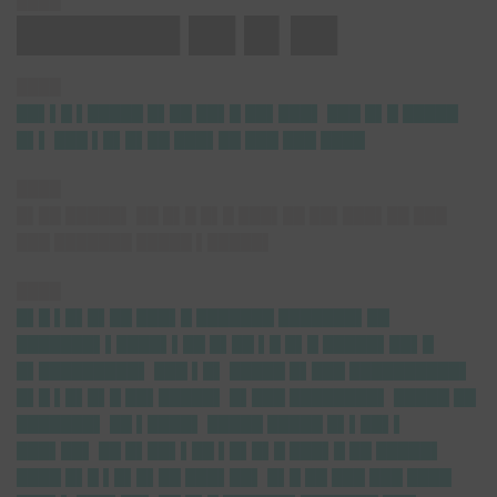
████
███████ ██ █▌██
████
██▌▌█ ▌█████ █▌██ ██▌█ ██▌███▌ ███ █▌█ █████
█▌▌ ███ ▌█▌█▌██ ███▌██ ███ ███ ████
████
█▌██ █████▌ ██ █▌█ █▌█ ███▌██ ██▌███▌██ ███
███ ███████ █████ ▌█████▌
████
█▌█ ▌█▌█▌██ ███▌█ ███████ ███████▌██
███████▌▌████▌▌██ █▌██ ▌█ █▌█ █████▌██▌█
█▌█████████▌ ███ ▌█▌ █████ █▌███ ██████████▌
█▌█ ▌█▌█▌█ ██▌█████▌ █▌███ ████████▌ █████ ██
███████▌ ██ ▌████▌ █████ █████ █▌▌██▌▌
███▌██▌ ██ █▌██▌▌██ ▌█▌█▌█ ███▌█ ██ █████▌
████ █▌█ ▌█▌█▌██ ███▌██▌ █▌█ ██ ███ ███ ████