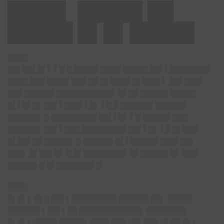
████▌ █████ ██
█████ █▌█▌█████
████
██▌██▌█▌▌
▌█ █ █████ ████ █████ ██▌▌████████
████ ███ ████▌███ ██ █▌████ █▌███▌▌ ██▌███▌
███ ██████ ███████████▌ █▌██ █████▌█████
█▌▌█▌█▌ ██▌▌███▌▌█▌ ▌█ █ ██████▌██████
██████▌ █ █████████ ██▌▌█▌ ▌█ █████▌███
██████▌ ██▌▌███ █████████ ██▌▌█▌ ▌█ █▌███
█▌██▌██ █████▌ █ ██████ █▌▌█████▌███▌██▌
███▌ █▌██▌█▌ █ █▌████████▌ █▌█████▌█▌ ███
██████ █ █▌███████▌█
████
█▌█▌▌
█▌█ ██▌▌█████████ ██████ ██▌ █████
██████▌▌██▌▌██ ████████████▌ ████████
█▌█▌▌█████ █████▌████ ███ ██▌███ █▌██ █▌▌