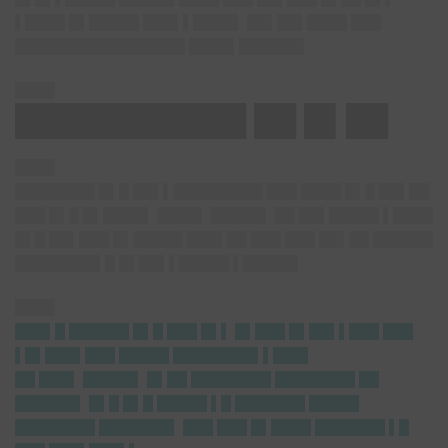
▌████ █▌█████ ███▌▌████▌ ██▌██▌████ ███
█████████████████ ████▌██████▌
████
███████████ ██ █▌██
████
████████ █▌█ ██▌▌█████████ ███ ████ █▌█ ██▌██
███ █▌█ █▌████▌ ████▌ █████▌ ██ ██▌█████ ▌████
█▌█ ██▌███ █▌█████ ███▌██ ███ ███ ██▌██ ██████
████████▌█ █▌██▌▌█████ ▌█████▌
████
███▌█ ██████ █▌█ ███ █▌▌ █▌███ █▌██▌▌███ ███
▌█▌███▌███ █████ ████████▌▌███▌
██ ███▌ █████▌ █▌██ ████████ ████████ ██
██████▌ █▌█ █▌█ █████ ▌█ ███████ █████
████████ ███████▌ ███ ███ █▌████ ███████ ▌█