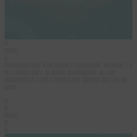
█
████
█
████████ ███▌█ ██ ███ █▌█ ████████▌ ██████▌ ▌█
█▌█ █████ ██▌▌ █▌████▌ █████████▌ █▌▌██
████████ █▌█ ██▌█ █████▌██▌██████ ███ ██▌██
███▌
█
█
████
█
█