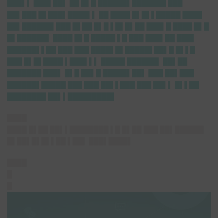
███▌▌ ███▌██▌ ██ █▌█ ██████▌███████ ███
██▌███ █▌███▌████▌▌ ██ ████ █▌█▌▌█████ ████
██▌██████▌███ █▌██ █▌█ ▌█▌█▌██ ███▌█ ████ █▌█
█▌██████▌ ████ █▌█ █████ ▌█ ███ ███▌██ ███▌
██████▌▌██ ███ ███ ████▌█▌█████▌██▌█ █▌▌█
███ █▌█▌████ ▌███▌▌▌ █████ ██████▌ ██▌██
███████ ███▌ █▌█ ██▌█ █████▌██▌ ███ ██▌███
██████▌█████ ███ ███ ██▌▌███ ███ ██▌▌ █▌▌██
████████ ██▌▌█████████▌
████
████ █▌██ ██▌▌████████ ▌█ █▌██ ███ ██▌██████
█▌██▌█▌█▌▌██ ▌██▌ ███▌████▌
████
█
█