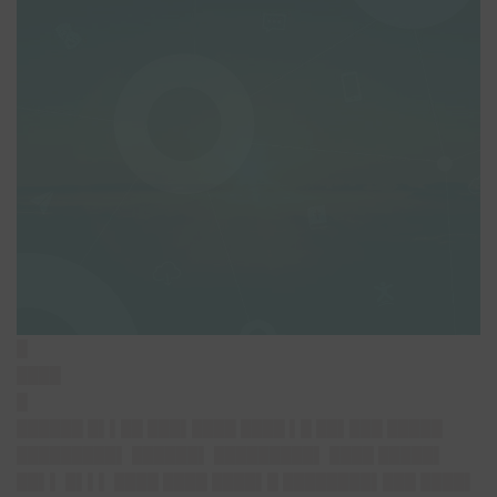
█
████
█
██████ █▌▌██ ███▌████ ████ ▌█ ██▌███ █████
█████████▌ ██████▌ █████████▌ ████ █████▌
██▌▌ █▌▌▌ ████ ████ ████▌█ ████████▌███ ████▌