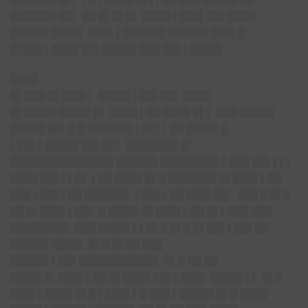
██████▌██▌ ██ █▌█▌█▌ ████ ▌███▌██▌████
█████▌████▌ ███▌▌██████ ██████ ███▌█
████▌▌████ ██▌█████ ███ ██▌▌████▌
████
█▌███ █▌███▌▌ ████▌▌██▌██▌ ████
█▌████▌████▌█▌ ████ ▌██ ████ █▌▌ ███ █████
█████ ██▌█ █ ██████▌▌██▌▌██ ████▌█
▌██▌▌█████ ██▌██▌ ███████▌█▌
███████████████ ██████ ████████▌▌███ ██▌▌▌▌
████ ██▌▌▌█▌ ▌██ ████ █▌█ ███████ █▌███▌▌██
███ ▌██▌▌██ ██████▌ ▌██▌▌██ ███▌██▌ ███ █ █▌█
██ █▌███▌▌██▌ █ ████▌█▌███▌▌██ █▌▌███ ███
████████▌ ███ ████▌▌▌█▌█ █▌█ █▌██▌▌██▌██
█████▌████▌ █▌█ █▌██ ███
█████▌▌██▌███████████▌ █▌█ ██ ██
████▌█▌███▌▌██ █▌████ ██▌▌███▌ ████▌▌▌ █▌█
███▌▌████ █▌█ ▌███▌▌█ ███ ▌█████ █▌█ ████