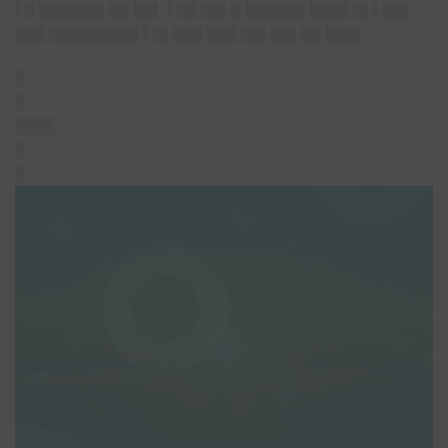
▌█ ██████▌██ ██▌ ▌██ ██▌█ ██████ ████ █▌▌██▌
███ █████████ ▌█▌███ ███ ██▌██▌██ ███▌
█
█
████
█
█