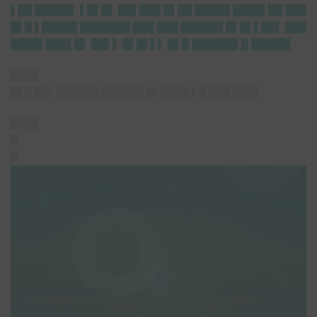
▌██ █████▌ ▌█▌█▌ ██▌███ █▌██ █████ ████▌██ ███
█▌█ ▌█████ ███████ ███ ███ ██████ █▌█▌▌██▌ ███
████▌███▌█▌ ██▌▌ █▌█▌▌▌ █▌█ ██████▌█ █████▌
████
█▌█ ██▌██████ ██████ █▌████ ▌█ ███ ███▌
████
█
█