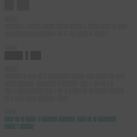
█▌██
████
█████▌▌ ████▌████ ████ ████▌▌████ ███ █▌███
████████████████ ▌█▌█▌██ ███▌█ ████▌
████
███▌▌██
████
█████▌█ ███ █▌█ ███████ ████▌███ ███▌██ ███
███▌█████▌ ██████▌▌█████▌ ██▌▌ ██ █▌▌█
██▌▌█████████ ██▌▌█▌ ▌█ ███ █▌█▌████ █████
█▌█ ███ ███▌█████▌ ███▌
████
███ █▌█ ███▌█ █████ █████▌███ █▌█ ██████
███▌▌████▌