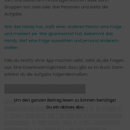
zum Startbildschirm hinzufügen können. Bilde dann
Gruppen von zwei oder drei Personen und erklär die
Aufgabe.
Wer das Handy hat, stellt einer anderen Person eine Frage
und markiert sie. Wer geantwortet hat, bekommt das
Handy, darf eine Frage auswählen und jemand anderem
stellen.
Falls du testify ohne App machen willst, teilst du die Fragen
aus. Eine Downloadmöglichkeit dazu gibt es im Buch. Dann
erklärst du die Aufgabe folgendermaßen:
██████████████
████
████████ ██ █████ █▌█▌████████
▌█▌ █▌█ ███▌█
█▌███▌▌ ███
███▌██▌▌██ ███ ██▌█ █████ ██████▌
████████
▌ █▌███ ████▌ ███ █▌█ ██▌▌█████████
██████▌█▌▌ ▌█ ▌████ █▌▌▌██ ███ █████ ██