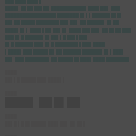
███ ███▌███▌▌
████▌ █▌██ ██▌██ ███████████▌ ███▌██▌ ███
█████████████████ ███████ █▌▌▌██████ █▌█
██▌██ ████▌███████▌██▌██▌ ██ █████▌ █▌██
████▌█▌▌ ███▌▌██ ██▌█▌ ████ ██▌██▌ ██ █▌██ ███
███ █▌█ ██████ █▌██▌▌█ ██▌▌██▌
█▌█ ██████ ███ █▌█ ███████▌▌███ ████
▌████▌███ █████ █▌██ ██████ ██████▌█▌▌███▌
██▌ ███ ████████ ██ █████ █▌███▌████ ███████▌
████
██▌▌█ █████ ███ ████▌▌
████
████▌ ██ █▌██
████
██▌█ ▌█ █▌█████ ███▌██▌ █▌ █▌▌