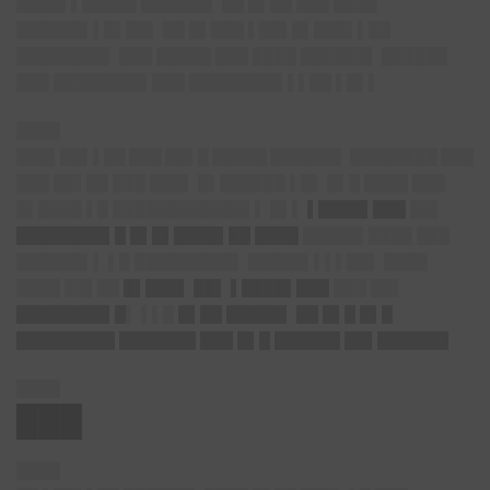
████▌▌█████ ██████▌ ██ █▌██ ███ ████
██████▌▌█▌██▌ ██ █▌███ ▌██▌█▌███▌▌██
████████▌ ███ █████ ███ ████ ██████▌ ██████
███ ████████▌███ ████████▌▌▌██ ▌█▌▌
████
███▌██▌▌██ ███ ██▌█ █████ ██████▌ ████████
███
███ ██▌██ ███ ███▌ █▌██████ ▌█▌ █▌█ ████ ███
█▌████ ▌█ ████████████▌▌ █▌▌
▌████▌███
██▌
████████▌█ █▌█▌████▌██ ████
█████▌████ ███
██████▌▌ ▌█ █████████▌ █████▌▌▌▌██▌ ████
████ ██▌██
█▌███▌ ██▌ ▌████▌███
███ ██▌
████████▌█
▌ ▌▌█
█▌██ █████▌ ██ █▌█ █▌█
█████████ ███████ ███ █▌█ ██████ ██▌██████▌
████
███
████