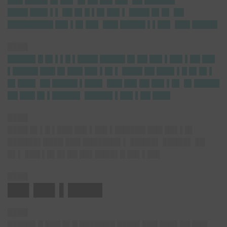
████ ███▌▌▌ ██ █▌█ ▌█▌██▌▌ ████ █▌█▌ ██
█████████ ██▌▌█▌██▌ ███ █████ ▌▌██▌ ███ █████
████
█████▌█ █▌▌▌█ ▌████ █████ █▌██ ██▌▌██▌▌██ ██▌
▌█████ ███ █▌███ ██▌▌█▌▌ ████ ██ ███▌▌█ █▌█▌▌
█▌███▌ ██ █████ ▌███▌ ███ ██▌██ ██▌▌█▌ █▌█████
██ ███ █▌▌█████▌ █████▌▌██▌▌██ ███▌
████
████ █▌▌█ ▌███ ██▌▌██▌▌██████ ███ ██▌▌█▌
██████▌████ ███ ███████▌▌ █████▌ █████▌ ██
█▌▌ ███ ▌█▌█▌██ ██▌████▌█ ██▌▌██▌
████
██▌██▌▌████
████
█████▌█ ███ █▌█ ███████ ████▌███ ███▌██ ███