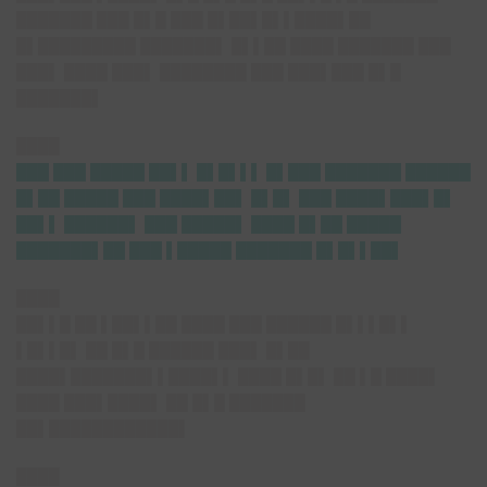
███████ ███ █▌█ ███ █▌██▌█▌▌████▌██
█▌█████████ ███████▌ █▌▌██ ████ ███████ ███
███▌ ████ ███▌ ████████ ███ ███▌███ █▌█
███████▌
████
███ ███ █████ ██▌▌ █▌█▌▌▌ █▌███ ███████ ██████
█▌██ █████ ███ ████▌██▌ █▌█▌ ███ ████▌███▌█▌
██▌▌ ██████▌ ███ █████▌ ████ █▌██ █████
███████▌██ ███ ▌█████ ███████ █▌█▌▌██▌
████
██▌▌█ ██ ▌██▌▌██ ████ ███ ██████ █▌▌▌█▌▌
▌█▌▌█▌ ██ █▌█ ██████ ███▌ █▌██
████▌███████▌▌████▌▌ ████ █▌█▌ ██ ▌█ ████▌
████ ███▌████▌ ██ █▌█ ███████
██▌████████████▌
████