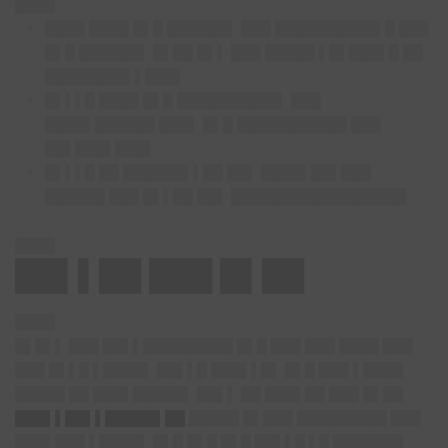
████
████ ████ █▌█ ██████▌ ███ ██████████▌█ ███
█▌█ ██████▌ █▌██ █▌▌ ███ █████ ▌█▌███▌█ ██
████████▌▌███▌
█▌▌▌█ ████ █▌█ ██████████▌ ███
████▌██████ ███▌ █▌█ ███████████ ███
██▌███▌███▌
█▌▌▌█ ██ ██████▌▌██ ██▌ ████▌██▌███
██████ ███ █▌▌██ ██▌ █████████████████▌
████
██▌▌██ ███ █▌██
████
█▌█▌▌ ███ ██▌▌█████████ █▌█ ███ ███ ████ ███
███ █▌▌█ ▌████▌ ██▌▌█ ███▌▌█▌ █▌█ ███ ▌████
█████ ██ ███▌█████▌ ██▌▌ ██ ███▌██ ███ █▌██
███▌▌██▌▌█████▌██
█████ █▌███ █████████ ███
███▌███ ▌████▌ █▌█ █▌█ █▌█ ██▌▌█ ▌█ ███████