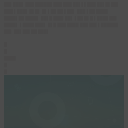
██▌███▌ ███ ██████ ███ ███ ██▌▌▌███ ██▌█▌██▌
███ ▌███▌ █▌█▌ █▌▌██ ██ ▌██▌ ███ ▌██ ████
████▌██ ████▌ ██▌█ ███▌██▌ ▌██ █▌█ ▌████ ██▌
████▌ ▌████ ███▌ █▌█ ███ ████ ███ ██▌▌██████
██▌ ██▌██▌██ ███▌
█
█
████
█
█