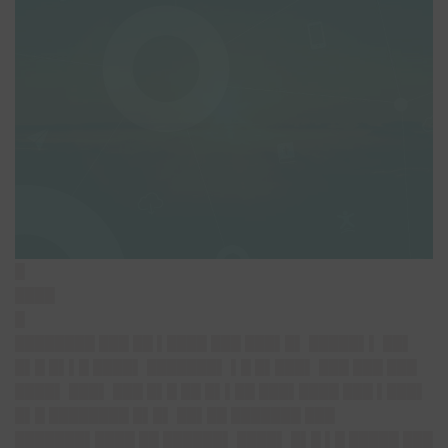
█
████
█
████████ ███ ██ ▌████ ███ ███▌█▌ █████▌▌ ██▌
█▌█ █▌▌█ ████▌ ███████▌ ▌█ █▌███▌ ███ ███ ███
████▌ ███▌ ███ █▌█ ██ █▌▌██ ███▌████ ███ ▌███▌
█▌█ ████████ █▌█▌ ██▌██ ███████ ███
███████▌████ ██ ██████▌ ████▌ █▌█ ▌█ █████ ███