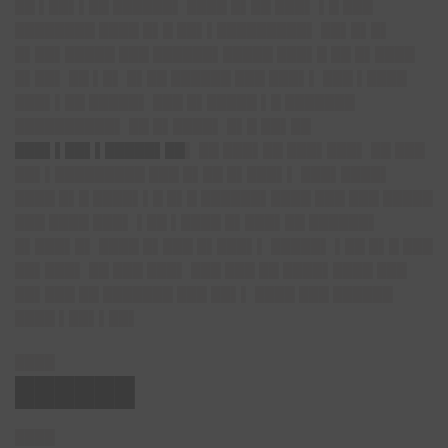
██ ▌██▌▌██ ██████▌ ████ █▌██ ███▌ ▌█ ███
████████ ████ █▌█ ██▌▌█████████▌ ██▌█▌█▌
█▌██▌█████ ███ ██████▌█████ ███▌█ ██ █▌████
█▌██▌ ██ ▌█▌ █▌██ ██████ ███ ███▌▌ ███ ▌████
███▌▌██ █████▌ ███ █▌█████ ▌█ ███████
██████████▌ ██ █▌████▌ █▌█ ██▌██
███▌▌██▌▌█████▌██
▌ ██ ███▌██ ███▌███▌ ██ ███
██▌▌█████████ ███ █▌██ █▌███▌▌ ███▌████▌
████ █▌█ ████▌▌█ █▌█ ██████▌████ ███ ███ █████
███ ████ ███▌ ▌██ ▌████ █▌███▌██ ██████▌
█▌███▌█▌
████ █▌███ █▌███▌▌ █████▌ ▌██ █▌█ ███
██▌███▌ ██ ███ ███▌ ███ ███ ██ ████▌████ ███
██▌███ ██ ███████ ███ ██▌▌ ████ ███ ██████
████ ▌██▌▌██▌
████
██████
████