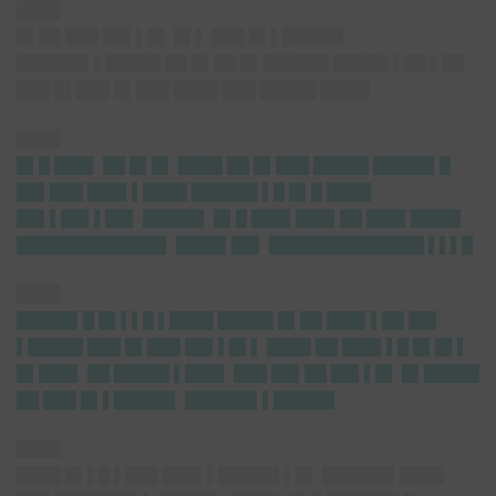
████
█▌██ ███ ██▌▌█▌ █▌▌ ███ █▌▌█████▌
██████▌▌█████ ██ █▌██ █▌██████ █████ ▌██ ▌██
███ █▌███ █▌███ ████ ███ █████ ████▌
████
█▌█ ███▌ ██ █▌█▌ ████ ██ █▌███ █████ █████▌█
██▌███ ███▌▌████ ██████ ▌█ █▌█ ████
██▌▌██▌▌██▌ █████▌ █▌█ ███▌███▌██ ███▌████▌
█████████████▌ ████▌██▌ ██████████████ ▌▌▌█
████
█████▌█ █▌▌▌█ ▌████ █████ █▌██ ███▌▌██ ██▌
▌█████ ███ █▌███ ██▌▌█▌▌ ████ ██ ███▌▌█ █▌█▌▌
█▌███▌ ██ █████ ▌███▌ ███ ██▌██ ██▌▌█▌ █▌█████
██ ███ █▌▌█████▌ ██████▌▌█████▌
████
████ █▌▌█ ▌███ ███▌▌█████▌▌█▌ ██████▌████