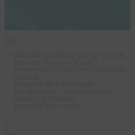
█
████
█
████ ████▌ ██ █████ ██▌ ██ █▌██▌▌█ ██▌▌██
█████ ███▌ ██ ██ ██▌█▌██ ████▌█
███ ██▌▌██ ██▌██ ▌█▌█▌██ ███▌█ ███ ██▌███
███ ██▌██
███ ████▌█▌██▌ █▌██ ██ ██████
███▌ ██ █████ ██▌ ▌███████ ███ █████
██████▌▌█ █▌█ ███ ████
█████ ▌███▌ ██ █▌▌ ██████
█
█