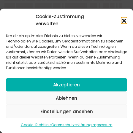
███▌█████▌ █████▌██▌▌███████▌ ██▌▌ ██ █▌▌█
██▌▌█████████ ██▌▌█▌ ▌█ ███ █▌█▌████ █████
Cookie-Zustimmung
█▌█ ███ ███▌█████▌ ███▌
verwalten
████
Um dir ein optimales Erlebnis zu bieten, verwenden wir
███ █▌█ ██▌▌█▌ ███ ▌█▌█▌██ █████ █████▌███
Technologien wie Cookies, um Geräteinformationen zu speichern
und/oder darauf zuzugreifen. Wenn du diesen Technologien
█▌█▌ ███ ███ ██▌██▌▌█▌ ███ █████ █▌████▌▌
zustimmst, können wir Daten wie das Surfverhalten oder eindeutige
████████ ███ █████ ██ ██████▌██▌
IDs auf dieser Website verarbeiten. Wenn du deine Zustimmung
nicht erteilst oder zurückziehst, können bestimmte Merkmale und
████
Funktionen beeinträchtigt werden.
███ ██▌██▌▌█▌ █▌██▌ ████ ██ █████ █████▌▌
██████ ██ █████ █▌███▌█████
Akzeptieren
███ █▌██ ██▌██ ███████
███ ███▌ ██ █████ ████▌▌███ ██▌██▌█
Ablehnen
██▌███ █▌█████▌███ █▌████ █▌█ ▌█ ███ ███
██▌███ █████████████████ █▌███▌ ██ ████▌█
Einstellungen ansehen
████
Cookie-Richtlinie
Datenschutzerklärung
Impressum
█████▌█ █▌▌▌█ ▌████ █████ █▌██ ██▌██▌▌████