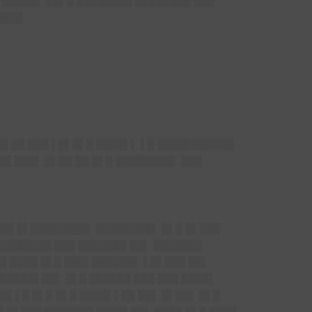
 █████▌ ██▌█ ████████ ████████ ███
████▌
██ ██ ███ ▌█▌█▌█ ████▌▌ ▌█ ███████████
██ ███▌ █▌██ ██ █▌█ ████████▌ ███
███ █▌████████▌ ████████▌ █▌█ █▌███
████████ ███ ███████ ██▌ ███████
█ ████ █▌█ ███▌██████▌ ▌█▌███ ██▌
█████▌██▌ █▌█ ██████ ███ ███ ████▌
██▌▌█ █▌█ █▌█ ████▌▌██ ██▌ █▌██▌ █▌█