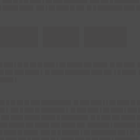
▌ ███ █▌█ █▌███▌▌██ ███ ███████▌ ███ ██▌█ ████████
█ █████ ████▌ ██▌▌██ ████ █▌██▌ █▌█ ████████ ███▌
███ ███ ███▌
█ ███ ▌█▌█▌██ █▌███▌▌██ █████ ██▌████▌ █▌██ ███▌ 
██ ██▌███ ████▌▌ █▌████ ████████ ███▌██▌ ▌█ ████▌ 
█████▌▌
 █▌█ █▌██ █▌███ █████████▌ █▌███ ███▌▌▌██ ████ █▌
█▌▌ ██▌█ ███ █▌███████▌▌ █▌███ ███▌▌██ ████ ▌███ 
▌
██▌████ █████ ████▌█ ████████▌ █▌█ ███ ██▌████▌█
███ █████ ██▌████▌███ ████▌██▌ ███████ ▌███████ █
█ ████ █▌████▌ ███ █▌█ █████▌▌██ ████████ ██▌▌█▌ 