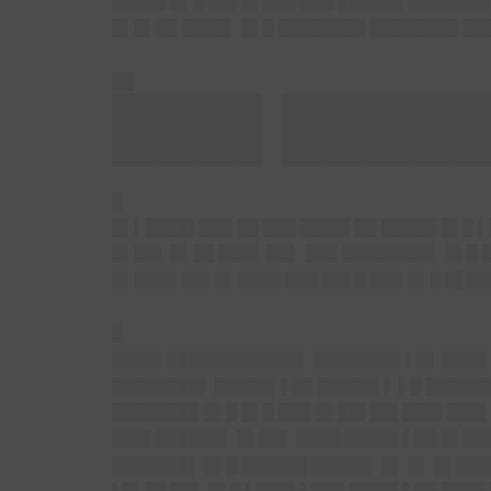
█████ █▌█ ██▌█▌███ ███ ██████ ███████
█▌█▌██ ████▌ █▌█ ████████ ████████ ██
██
███▌█████
█
█▌▌████▌███ ██ ███ ████▌██ █████ █▌█ ▌
█▌██▌ █▌██ ███▌ ██▌ ███ ████████▌ █▌█ 
█▌████ ██▌█▌████ ███ ██▌█ ███ █▌█ █▌█
█
████▌████
████████▌
████████ ▌█▌ ████
████████▌ █████▌▌██ █████▌▌ ▌█ ██████
████████ █▌█ █▌█ ███ █▌██▌██▌█
██▌███
███▌██████▌ █▌██▌ ████ █████ ▌██ █▌██
███████▌ █▌█ ██████ █████▌ █▌ █▌ █▌███