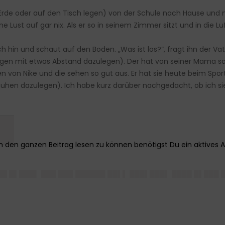
ie Erde oder auf den Tisch legen) von der Schule nach Hause un
e Lust auf gar nix. Als er so in seinem Zimmer sitzt und in die L
ich hin und schaut auf den Boden. „Was ist los?“, fragt ihn der Va
ungen mit etwas Abstand dazulegen). Der hat von seiner Mama 
len von Nike und die sehen so gut aus. Er hat sie heute beim Sp
uhen dazulegen). Ich habe kurz darüber nachgedacht, ob ich s
█
█ █▌███▌ ███ ███ ██████ ██▌▌ ███▌███▌ ████ █▌███ 