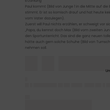
Erzählung
Paul kommt (Bild von Junge 1 in die Mitte auf d
stimmt. Er ist so komisch drauf und hat heute kein
vom Vater dazulegen).
Zuerst will Paul nichts erzählen, er schweigt vor s
„Papa, du kennst doch Max (Bild vom zweiten J
den Sportunterricht. Das sind die ganz neuen tol
hätte auch gern solche Schuhe (Bild von Turnsch
nehmen soll.
█▌█▌██████
█
█▌█ █████████▌██ ██▌████▌ ████ ██▌█ ██
██
████████