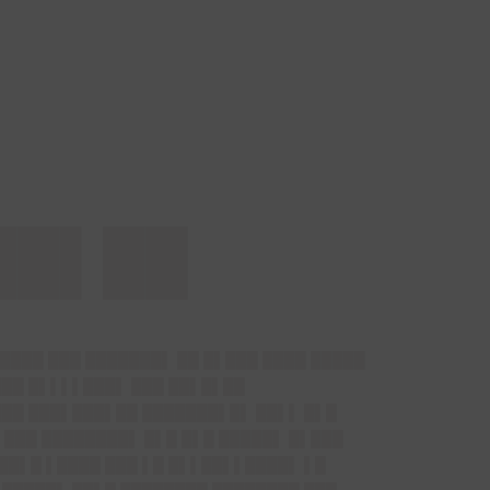
██▌██
 ████ ███ ███████▌ ██ █▌███ ████ █████
███ █▌▌▌▌███▌ ███ ██▌█▌██
███ ███▌███▌██ ███████▌█▌ ██▌▌ █▌█
▌ ███ ████████▌ █▌█ █▌█ █████▌ █▌███
██▌█ ▌████ ███ ▌█ █▌▌██▌▌████▌ ▌█