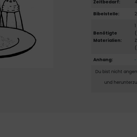
Zeitbedarf:
4
Bibelstelle:
2
1
Benötigte
(
Materialien:
Z
(
Anhang:
Du bist nicht ange
und herunterz