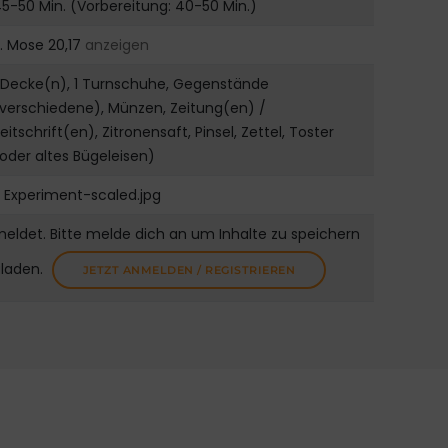
5-50 Min. (Vorbereitung: 40-50 Min.)
. Mose 20,17
anzeigen
 Decke(n), 1 Turnschuhe, Gegenstände
verschiedene), Münzen, Zeitung(en) /
eitschrift(en), Zitronensaft, Pinsel, Zettel, Toster
oder altes Bügeleisen)
Experiment-scaled.jpg
meldet. Bitte melde dich an um Inhalte zu speichern
uladen.
JETZT ANMELDEN / REGISTRIEREN