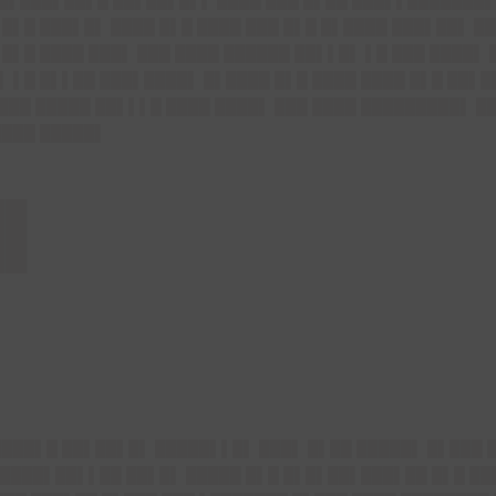
 █▌███▌██▌█ ██▌██▌█▌▌ ████ ███ █▌██ ███▌▌███████▌
 █▌█ ███▌█▌ ████ █▌█ ████ ███ █▌█ █▌████ ███▌██▌ █
 █▌█ ████ ███▌ ███ ████ ██████ ██▌▌█▌ ▌█ ███ ████▌ 
▌ ▌█ █▌▌██ ███▌████▌ █▌████ █▌█ ████ ████ █▌█ ██▌█
███ █████ ██▌▌▌█ ████ ████▌ ███ ████ █████████▌ ██
████ █████▌
█▌
███
█▌█ ██▌██▌█▌ █████▌▌█▌ ███▌ █▌██ █████▌ █▌███
████▌██▌▌██ ██▌█▌ █████ █▌█ █▌█▌██▌███▌██ █▌█ ██