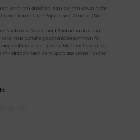
d man kann ihm ansehen, dass bei ihm etwas nicht
uft starrt, kommt sein Papa in sein Zimmer (Bild
ter. Nach einer Weile fängt Paul an zu erzählen:
so tolle neue Schuhe geschenkt bekommen für
ort angehabt und ich … (kurzer Moment Pause) ich
ie mir einfach nach dem Sport aus seiner Tasche
██▌██▌ ▌█▌▌