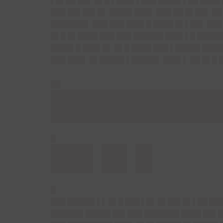
▌█▌██ ██▌ █▌█ ▌███▌▌███ ████▌▌██ ████
███ ██▌██▌█▌ ████▌███▌ ███ ██ █▌██▌ ██
███████▌ ███ ███ ███▌█ ████ █▌▌██▌ ███
█▌█ █▌████ ███ ███ ██████ ███▌▌█ █████
████▌█ ███▌█▌ █▌█ ████ ███ ▌█████ ████
███ ███▌ █▌█████ ▌█████▌ ███▌▌ ██ █▌█ 
██
████████
█
██▌█▌█
█
███ █████▌▌▌ █▌█ ███ ▌█▌ █▌██▌█▌▌██ ██
██████▌█████ ██▌███ ███████ ████ ██▌█