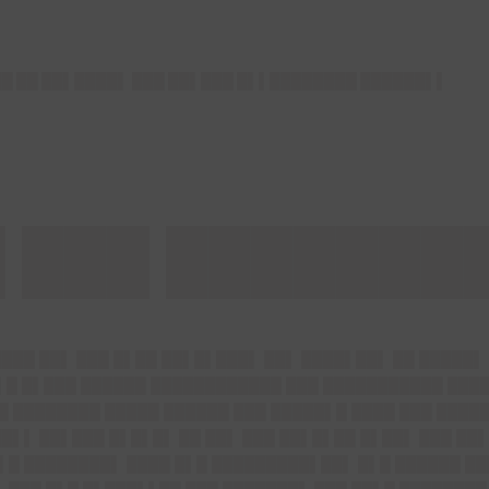
██ ██ ██▌████▌ ███ ██▌███ █▌▌████████ ██████▌▌
 ███ ███████
████ ██▌ ███ █▌██ ██▌█▌███▌ ██▌ ████▌██▌ ██ █████▌
 ▌█ █▌███ ██████ ████████████ ███ ███████████ ███
▌█ ████████ █████ ██████ ███ █████▌█ ████ ███ ████
██▌▌ ██▌███ █▌█▌█▌ ██ ██▌ ███ ██▌█▌██ █▌██▌ ███ ██
▌█ ████████▌ ████ █▌█ █████████▌██▌ █▌█ ██████ ██