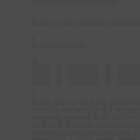
█
██ ██▌▌█▌ █▌██▌ █████████▌ █▌███ ██ █▌
█
█▌ ████ ██▌███▌ ███
██
█▌▌██▌▌██
█
█▌█ ██▌ ███▌▌██▌ ███ █▌███▌ ███ ███ ██
██ ██▌▌██▌ ███ █████ ▌█▌ ██▌▌ ████ ███
█████████▌███ █████▌ ██ ██▌ ████ █▌█ 
██▌█▌███ █▌██ ███ ███▌ ███ ███ ██████ 
████████ ███ ████ █▌████ ███ ██████ █▌