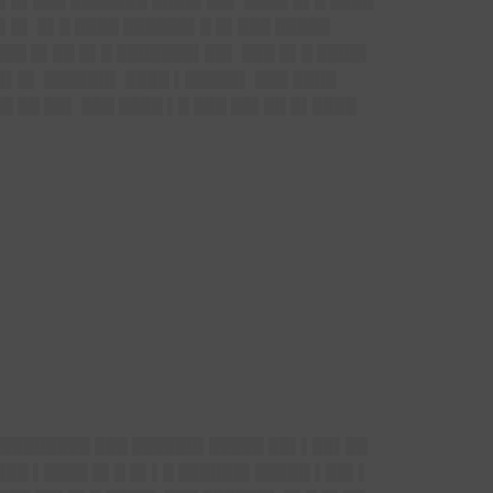
▌█▌███ ███████ ████▌██▌ ████ █▌█ ████
█▌█▌ █▌█ ████ ██████▌█ █▌███ █████
███ █▌██ █▌█ ███████▌██▌ ███ █▌█ ████▌
█▌█▌ ██████▌ ████ ▌█████▌ ███ ████
█ ██ ██▌ ███ ████ ▌█ ███ ██▌██ █▌████
 █████████ ███ ██████▌█████ ██▌▌██▌██
███ ▌████ █▌█ █▌▌█ ██████▌█████ ▌██▌▌