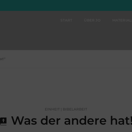
START
ÜBER JO
MATERIA
at!"
EINHEIT | BIBELARBEIT
Was der andere hat