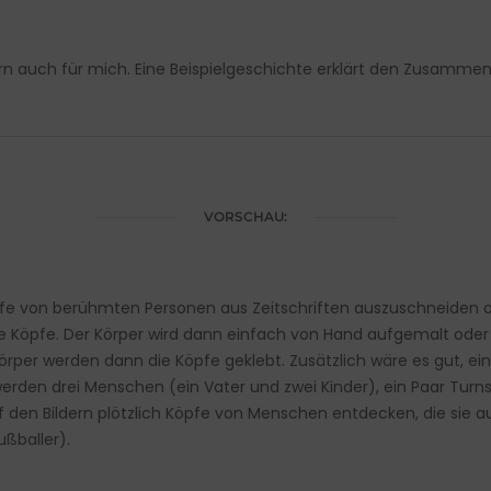
ndern auch für mich. Eine Beispielgeschichte erklärt den Zusam
VORSCHAU:
öpfe von berühmten Personen aus Zeitschriften auszuschneiden o
die Köpfe. Der Körper wird dann einfach von Hand aufgemalt o
 Körper werden dann die Köpfe geklebt. Zusätzlich wäre es gut, e
rden drei Menschen (ein Vater und zwei Kinder), ein Paar Tur
 auf den Bildern plötzlich Köpfe von Menschen entdecken, die si
ußballer).