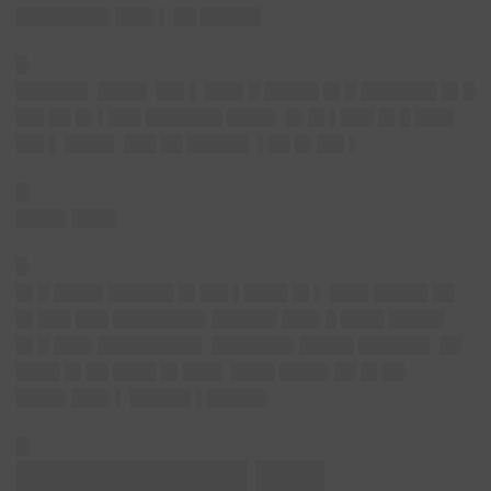
████████▌███▌▌ ██ █████▌
█
██████▌
████▌ ██▌▌ ███▌█ █████ █▌█ ███████ █▌█
██▌██ █▌▌███ ███████ ████▌ █▌█▌▌███ █▌█ ███▌
██▌▌ ████▌ ███ ██ █████▌ ▌██ █▌██▌▌
█
████▌████
█
█▌█ ████▌██████ █▌██▌▌████ █▌▌ ███▌█████ ██
█▌███ ███ ████████▌██████ ███▌█ ████ █████
█▌█ ███▌█████████▌ ███████▌█████ ██████▌ ██
████ █▌██ ████ █▌███▌ ████ ████▌██ █▌██
████▌███▌▌ █████▌▌█████▌
█
██████████ ███