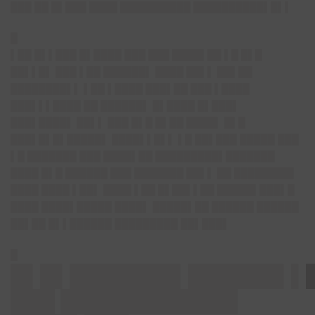
███ ██ █▌███ ████ ██████████ ██████████▌█▌▌
█
▌██ █▌▌███ █▌████ ███ ███ ████▌██ ▌█ █▌█
██▌▌█▌ ███ ▌██ ██████▌ ████ ██▌▌ ██▌██
████████▌▌ ▌██ ▌████ ███▌██ ███ ▌████
███▌▌▌████ ██ ██████▌ █▌████ █▌███▌
███▌████▌ ██▌▌ ███ █▌█ █▌██ ████▌ █▌█
███▌█▌█▌█████▌ ████▌▌█▌▌ ▌█ ██▌███ █████ ███
▌█ ███████ ███ ████▌██ █████████▌███████
████ █▌█ ██████ ███ ███████ ██▌▌ ██ ████████▌
████ ████ ▌██▌ ████ ▌██ █▌██▌▌██ █████▌███▌█
████ ████▌█████ ████▌ █████▌██ ██████ ██████
██▌██ █▌▌██████ █████████ ██▌███▌
█
█▌█▌███████▌██████▌▌
███ ████████████