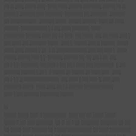
█▌█ ███ ███▌██▌ ███ ███ ████▌██████ ████ █▌█
███▌▌█████ ██▌█████▌ ██████ █▌█████▌ █████
█▌████████▌ █████ ███▌ ████ ████▌ ███ █▌███
████▌ ████████▌▌▌██ ███ █████▌ ███
██████▌█████ ███ █▌▌▌██▌ ██ ███▌ ██ █▌███ ██▌▌
██ ███ ██ █████▌███▌ ██▌▌ ████ ██▌█ ████▌ ███▌
███ ███ ████ ▌█▌ ▌█ ██████████ ██▌██ ██▌▌ ███
████ ████ ██▌▌▌ █████ ████▌█▌ █▌██ ▌█▌ ██
█▌▌▌▌ █████▌ ██ ██▌▌██ █▌▌███ ██ ██████▌ ▌██
█████ ████▌▌█▌▌ ▌████ █▌████ █▌███ ██▌ ███
█▌▌▌▌█ ███████████▌ ██ ███ ▌██ ██▌█ ██▌██▌
█████▌███▌ ███ ███ █▌▌▌████▌█████████▌
██▌▌██ █████ ██████ ████▌
█
████ ███▌██▌ ▌███████▌ ███ ██ █▌███▌███▌
███▌▌██ ██▌█████▌ █▌█ █▌▌█▌██████ █████▌█▌██
█▌███▌██▌█████ █▌▌███ ████████ █▌███ ███████