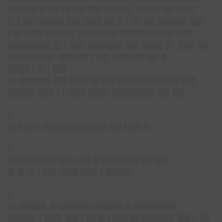
██████ █▌██ ▌█ ██▌███ █████▌ ███ █▌██ ████
█▌▌██ ▌█████ ███ ████ ██ █▌▌██ ██▌█████▌ ███
▌██ ████ █████▌ ████▌███ ████████ ██▌███▌
█████████ █▌▌ ███ ███████ ███ ████▌█▌ ███▌██
█████████▌ ████ █▌▌██▌ ███ ███ ██▌█
████▌▌█▌▌███
█▌ ██████▌██▌████ █▌███ ████████ ████ █▌█
█████▌███▌▌▌████ ████ █████████ ██▌██▌
█
█▌█ ██▌▌███████████ █▌██▌▌██▌█
█
██▌█████ █▌██▌▌██▌█ █▌████ █▌██ ███
█▌█▌█▌▌███ ████ ███▌▌█████▌
█
█▌ █████▌ █▌██████ ██████▌█ █████████
█████▌ ▌███▌ ██▌▌██ █▌▌███ ██ ██████▌ ██▌▌ ██