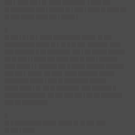
██▌▌ ███▌██▌▌█▌ ████ ███████▌ ▌███▌██▌
█▌████████ ███ ▌█████ █▌▌███ ▌████ █▌████ ██
█▌███ ████▌████ ██▌▌████▌▌
█
█▌██▌▌█ ▌█▌▌ ████ █████████ ████▌ █▌██▌
██████████ ████▌█▌▌ █▌█ █▌██▌ ██████▌ ███▌
███ ██████▌█ ██ ███████▌ ██▌▌██ █████ █████▌
██ █▌███ ▌▌████ ██▌████ ███ █▌███ ▌██████
███▌████▌▌▌ ██████ ██▌█ ████▌██████ ██████
███ ██▌▌ ████▌ ██ ███▌ ████ ██████▌█████
████████ ████▌▌███ █▌████████ █████▌
████▌████ ▌█▌ ██ █▌███████▌ ███ ██████▌█
█████████████▌ ██ ██▌███ ██▌▌██ ██ ███████
███ ██ ████████▌
█
█▌█ █████████ ████▌ ████▌█▌ █▌██▌ ███
█▌██▌▌████