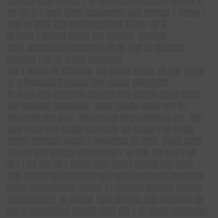
█████▌███▌███ █▌▌ █▌███ ███████████ ███ █▌█
██ ██ █▌▌███▌███▌ ████████ ███ █████▌▌████▌▌
███ █▌███▌███ ██▌█████ ██▌█▌██▌ █▌█
█▌███▌▌█████ ████▌██▌█████▌ ██████
███▌████████████████ ██ █▌█ █▌█▌██████
██████ ▌█▌ █▌█ ███ ███████
██▌▌████▌█▌██████▌ ██ ████▌█▌██▌ █▌██▌ ████
█▌█ ████████ █████ ███ ████▌████ ███
█▌███▌███ ██████▌██████ ██▌█████ ████ ████
██▌██████ ███████▌ ████ █████ ████ ██▌██
███████ ██▌███▌ ████████ ███ ███████ █▌▌ ███
███ ████ ███ ████▌██████▌ ██ ████▌▌█▌█ ███
████▌██████ ████▌▌ ███████ ██ ███▌ ████ ███▌
▌█ ██▌███ █████ ████████▌▌ █▌██▌ ██ █▌█ ▌██
█▌▌▌██ ██▌██ ▌████▌███ ███▌▌█████ ██▌███▌
▌██ █████ █▌██ █████ █▌█ ███ ███ ████▌██████▌
████ █████████▌ ████▌ ▌▌██████ █████▌█████▌
██████ ██▌▌ █▌██ ██▌ ███ █▌███▌███ ██████▌██
██▌█ ████████▌█████ ███▌██▌▌█▌ ████ ███████▌