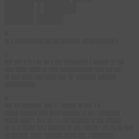
████▌▌█████
████▌████
█
█▌█ █████████ ██▌██ ██████▌ ████ ███ ██▌▌
█
██▌██▌█ █▌▌█▌ █▌█ ██▌███████▌▌ █████ █▌██▌
███ ████ ████ █▌███ ███████████ ███ ██▌██
█▌███ ███▌███ ████ ██▌ █▌ ██████▌██████
██████████
█
██▌██ ██████▌ ██▌▌▌ █████ █▌██▌ ▌█
████▌█████▌███ ███▌██████ █▌██ ▌███████
████▌███▌▌ █▌▌ █▌▌▌▌██ ██████ █▌██▌█████
█▌█▌█ ████▌██ ▌██████ █▌██ ▌████▌▌██ ██ █▌███
█▌█████▌ ███▌ ██████ ████ ██▌ ▌███████