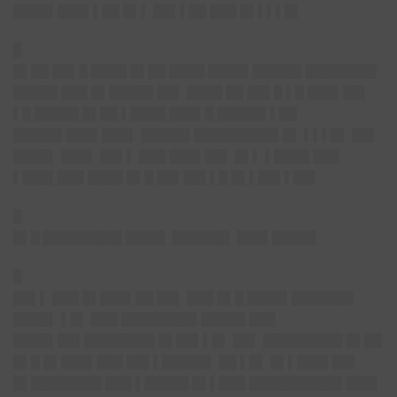
████▌███▌▌██ █▌▌ ██▌▌██ ███ █▌▌▌▌█▌
█
█▌██ ██▌█ ████ █▌██ ████ ████▌█████▌████████
█████ ███ █▌█████ ██▌ ████ ██ ██▌█ ▌█ ███▌██▌
▌█ █████ █▌██ ▌████ ███▌█ █████▌▌██
█████▌███▌███▌ █████▌█████████▌█▌ ▌▌▌█▌ ██▌
████▌ ███▌ ██▌▌ ███ ███▌██▌ █▌▌ ▌████ ███
▌███▌███ ████ █▌█ ██▌██▌▌█ █▌▌██▌▌██▌
█
█▌█ █████████ ████▌ ██████▌ ███▌█████
█
██▌▌ ███ █▌███▌██ ██▌ ███ █▌█ ████▌███████
████▌ ▌█▌ ███ ████████▌█████ ███
████▌██▌████████ █▌██▌▌█▌ ██▌ █████████ █▌██
█▌█ █▌███▌███ ██▌▌█████▌ ██ ▌█▌ █▌▌███▌██▌
█▌████████ ███ ▌█████ █▌▌███ ██████████▌███▌