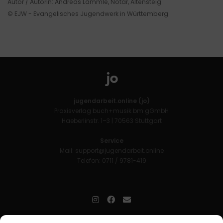
Autor / Autorin: Andreas Lämmle, Notar, Altensteig
© EJW - Evangelisches Jugendwerk in Württemberg
jugendarbeit.online (jo)
Praxisverlag buch+musik bm gGmbH
Haeberlinstr. 1–3 | 70563 Stuttgart
Service
Mail:
support@jugendarbeit.online
Telefon: 0711 / 9781-419
jugendarbeit.online
- kurz jo - ist der Online-Materialpool für