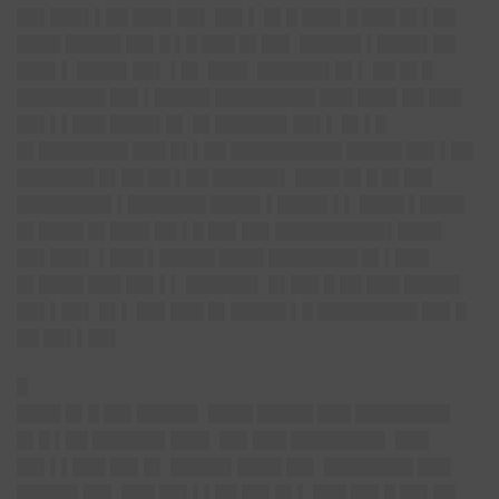
██▌███▌▌██ ███▌██▌ ██▌▌ █▌█ ███▌█ ███ █▌▌██
████ █████ ██▌█ ▌█ ███ █▌██▌ █████▌▌████▌██
███▌▌ ████▌██▌ ▌█▌ ███▌ ██████▌█▌▌ ██ █▌█
████████ ██▌▌█████ █████████ ███ ███▌██ ███
██▌▌▌███ ████▌█▌ █▌██████▌██▌▌ █▌▌█
█▌████████ ███ █▌▌██ ██████████ █████ ██▌▌██
███████ █▌██ ██ ▌██ ██████▌ ████ █▌█ █▌██▌
████████▌▌███████ ████▌▌████▌▌▌ ████ ▌████
█▌████ █▌███▌██ ▌█ ██▌██▌██████████▌████
██▌███▌ ▌███ ▌█████ ████ ████████ █▌▌███
█▌████ ███ ██▌▌▌ ██████▌ █▌██▌█ ██ ███ █████
██▌▌██▌ █▌▌ ██▌███ █▌█████ ▌█ █████████ ██▌█
██ ██▌▌██▌
█
████ █▌█ ██▌█████▌ ████ █████ ███ ████████▌
█▌█ ▌██ ██████▌███▌ ██▌███ ████████▌ ███
██▌▌▌███ ██▌█▌ █████▌████ ██▌ ████████ ███
█████▌██▌ ███ ██▌▌▌██ ██▌█▌▌ ███ ██▌█ ██▌██