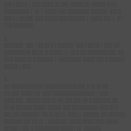
██▌▌██ █▌▌███ ████ █▌██▌ ████▌█▌ ████▌█ ██
████████▌▌ █▌▌ ████ ▌██ ███████▌█████▌ ██▌█
██▌▌▌██ ██▌███ ████▌███ █████▌▌ ████ ██▌▌ █▌▌
▌██ ██████▌
█
██████▌
██▌▌██ █▌█ ▌█████▌ ██▌▌██ █▌▌███ ██
███████ █▌██ █▌█ ████▌▌▌ █▌█ ██ ███████ ██▌██
█▌█ ████ █▌█ █████▌▌ ███████▌ ████ ██▌█ █████▌
████▌▌███
█
█▌ ████████ ██▌███████ ████ ██▌█ █▌█▌██
▌█ ██▌ ███▌▌█▌ ███ ██████████████▌▌███
███▌██▌ █████ ███ █▌██ ██▌██▌ █▌█ ███ ██▌██
█▌█▌██ ███ ████▌████▌ ██▌██ ██████▌███ █▌█
██▌██ ██████▌ ██ █▌█▌▌▌ ███▌▌ █████▌██ ██████
██████ ██▌██ █▌▌██████▌ ████ ████ ███ ████▌
█▌██▌▌██▌█ ████████▌████ ▌█▌ ██████