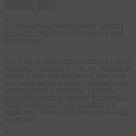
████▌███
█
█▌█ ████▌ ██▌▌ ███▌█ █████ ████ ██▌ █▌██ ██▌▌
█▌█ ████ █▌▌█ ██▌ ▌█ ███ █▌██▌ █████▌▌██████
███████████▌█
█
██ █▌█▌ ██▌██ ████▌▌█████▌█▌ █████ ██▌▌ ██▌██
████▌███▌▌ ███ ██▌███ █▌▌▌██▌ █▌▌ ████████ ██
██████▌█▌████▌ ███▌████ ███▌▌█▌ ████ ▌█ ███
█▌█▌▌█████ ███▌██▌██ ███ ██▌▌██ █████▌▌████
█████████ █████ █▌█ ████████▌ ▌█ █▌█▌██
█▌█▌▌█████ ███▌██▌██ ███ █████ ██▌▌██ █▌█▌█▌
█████▌ ██ ██ █▌█ ██▌█▌▌███ █▌██████▌ █▌█
█████▌ █▌██ ▌█████ █▌▌███ ████ █▌██ ████████
█▌▌███ ███▌
█