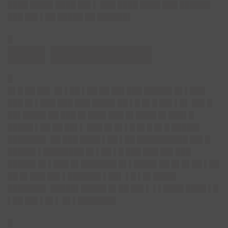
████ ████▌████ ██▌▌ ███ ████ ████ ███ ██████
███ ██▌▌██ █████ ██ ██████▌
█
███▌█████████▌
█
█▌█ ██ ██▌ █▌▌██ ▌██ ██ ██▌███ █████▌█▌▌███
███ █▌▌███ ███ ███ ████▌██ ▌█ █▌█ ██▌▌█▌ ██▌█
██▌████▌██ ███ █▌███▌███ █▌████ █▌███▌█
█████ ▌██ ██ ██▌▌ ███ █▌█▌▌█ █▌█ █▌█ █████▌
███████▌ ██ ███ ████ ▌██ ▌██ ██████████ ██▌█
█████▌▌████████ █▌▌██ ▌█ ███ ███ ██▌███
█████▌█▌▌███ █▌███████ █▌▌████▌██ █▌█▌██ ▌██
██ █▌███ ██▌▌██████▌▌██▌ ▌█ ▌█▌████▌
███████▌ █████▌█████ █▌██ ██▌▌ ▌▌████ ████ ▌█
▌██ ██▌▌█▌▌ █▌▌███████▌
█