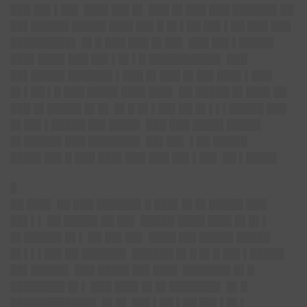
███ ██▌▌██▌ ███▌██▌█▌ ███ █▌███ ███ ██████▌██
██▌█████▌█████ ███▌██▌█ █▌▌██ ██▌▌██ ███ ███
█████████▌ █▌█ ███ ███ █▌██▌ ███ ██▌▌█████
███▌████ ███ ██▌▌█▌▌█ ██████████▌ ███
██▌█████ ██████▌▌███ █▌███ █▌██▌███▌▌███
█▌▌██ ▌█ ███ ████▌███▌███▌ ██ █████ █▌███▌██
███ █▌█████ █▌█▌ █▌█ █▌▌██▌██ █▌▌▌▌█████ ███
█▌██▌▌█████ ██▌████▌ ███ ███ ████▌█████
█▌█████▌███ ███████▌ ██▌██▌ ▌██ █████
████▌██▌█ ███ ███▌███ ███ ██▌▌██▌ ██ ▌████▌
█
██ ███▌ ██ ███ ██████▌█ ███▌█▌█▌█████ ███
██▌▌▌ ██ █████ ██ ██▌ █████ ████ ███▌█▌█▌▌
█▌█████▌█▌▌ ██ ██▌██▌ ████ ██▌█████ █████
█▌▌▌▌██▌██ ██████▌ ██████ █▌█ █▌█ ██▌▌█████
██▌█████▌ ███ ████▌██▌███▌ ███████ █▌█
████████ █▌▌ ███ ███▌█▌█▌███████▌ █▌█
████████████▌ █▌█▌ ██▌▌██ ▌██ ██▌▌█▌▌