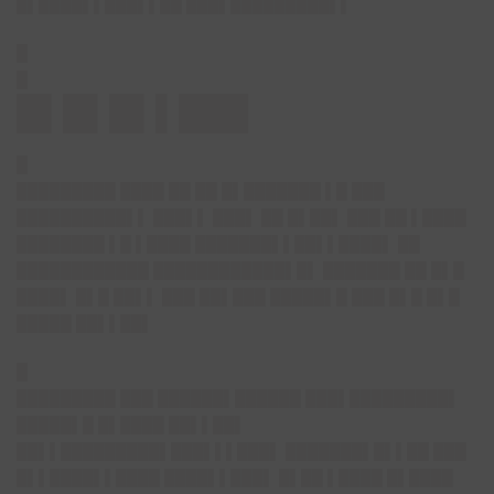
█▌████▌▌███▌▌██ ███▌█████████▌▌
█
█
█▌█▌█▌▌███
█
█████████ ████ ██ ██ █▌███████ ▌█ ███
██████████▌▌ ███▌▌ ███▌ ██ █▌██▌ ███ ██ ▌████
████████ ▌█ ▌████ ███████▌▌██▌▌████▌ ██
████████████ ████████████▌█▌ ███████ ██ █▌█
████▌ █▌█ ██▌▌ ███ ██▌███ █████▌█ ███ █▌█ █▌█
█████ ██▌▌██▌
█
█████████ ███ ██████▌██████ ███▌█████████▌
█████▌█ █▌████ ██▌▌██▌
██▌▌█████████▌███▌▌▌███▌ ███████▌█▌▌██ ███
█▌▌████▌▌████ ████▌▌███▌ █▌██ ▌████ █▌████