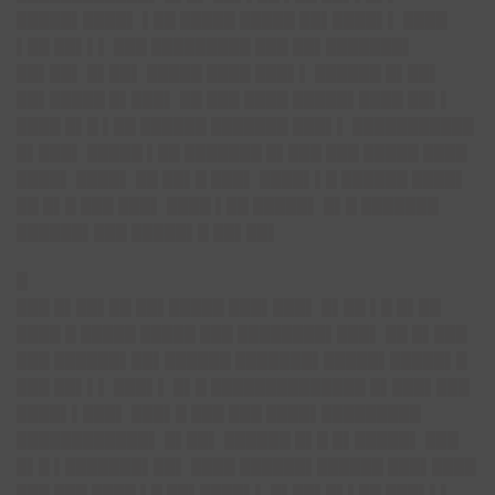
█████▌████▌ ▌██ █████ █████ ██▌████▌▌ ████
▌██ ██▌▌▌ ███ █████████ ███ ██▌███████▌
██▌██▌ █▌██▌ █████ ████ ███▌▌ ██████ █▌██▌
██▌█████ █▌███▌ ██ ███ ████ █████▌████ ██▌▌
████ █▌█ ▌██ ██████ ███████ ███▌▌ ███████████
█▌███▌ █████ ▌██ ███████ █▌███ ███ █████ ████
████▌ ████▌ ██ ██▌█ ███▌ ████▌▌█ ██████ ████▌
██ █▌█ ███ ███▌ ████ ▌██ █████▌ █▌█ ███████
██████▌███ █████▌█ ██▌██▌
█
███ █▌██▌██ ██▌█████ ███▌███▌ █▌██ ▌█ █▌██
████ █ █████ █████ ███ ████████▌███▌ ██ █▌███
███ ██████▌██▌██████ ███████▌█████▌█████▌█
███ ██▌▌▌ ███▌▌ █▌█ ██████████████ █▌███▌███
████▌▌███▌ ███▌█ ███ ███ ████▌█████████
████████████▌ █▌██▌ ██████ █▌█ █▌█████▌ ███
█▌█ ▌███████▌██▌ ████ ██████▌██████ ███▌████
███ ███ ████ ▌█ ██▌████▌▌ █▌██▌█▌▌██ ███▌▌▌