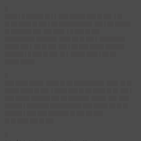
█
████ ▌█ █████▌█▌▌▌ ███ █████ ███ █▌██▌ ▌█▌
█▌██ ████ █▌██▌▌██ ██████████▌ ██▌▌██ █████
█▌██████▌██▌ ██▌███▌ ▌█ ███ █▌██▌
█████████▌██████▌ ███▌██ █▌██▌▌ ████████
████▌██▌▌ ██ █▌██▌ ██▌▌██ ███ ████▌██████
██████ ▌█ ███ █▌██▌ █▌▌ ████▌███▌▌██ ██
████▌████▌
█
███ ████ ████▌ ████ █▌██ █████████▌ ███▌ █▌█▌
████▌████ █▌██▌ ▌████ ███ █▌██ ████ █▌█▌ ██▌▌
███ ████▌██████ ██▌██ ██████▌ ████▌ ██▌ ███
█████▌▌███████ ██████████ ███ ████▌██ █▌█▌
█████▌▌███ ███ ██████▌█▌██▌██ ███
█▌█▌███▌██▌█▌██▌
█