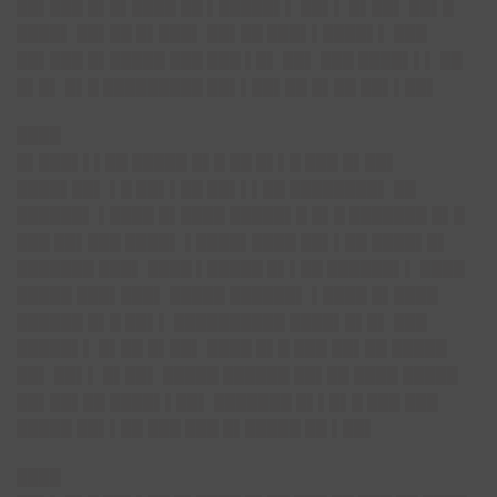
██▌███ █▌█▌████ ██ ▌█████▌▌ ██▌▌ █▌██▌ ██▌█
████▌ ██▌██ █▌███▌ ██▌██ ███▌▌████▌▌ ███
██▌███ █▌█████ ███ ███ ▌█▌ ██▌ ███ ████▌▌▌ ██
█▌█▌ █▌█ █████████ ██▌▌██▌██ █▌██ ██▌▌██▌
████
█▌███▌▌▌██ █████ █▌█ ██ █▌▌█ ███ █▌██▌
████▌██▌ ▌█ ██▌▌██ ██▌▌▌██ ████████▌ ██
██████▌ ▌████ █▌████ █████▌█ █▌█ ███████ █▌█
███ ██▌███ ████▌ ▌████▌████ ██▌▌██ ████▌█▌
███████ ███▌ ████ ▌█████ █▌▌██ ██████▌▌ ████
█████ ███▌███▌ █████ ██████▌ ▌████ █▌████
██████ █▌█ ██▌▌ ██████████ ████▌█▌█▌ ███
█████▌▌ █▌██ █▌██▌ ████ █▌█ ███ ██▌██ █████
██▌ ██▌▌ █▌██▌ █████ ██████ ██▌██ ████ █████
██▌██▌██ ████▌▌██▌ ███████ █▌▌█▌█ ███ ███
█████ ██▌▌██ ███ ███ █▌█████ ██ ▌██▌
████