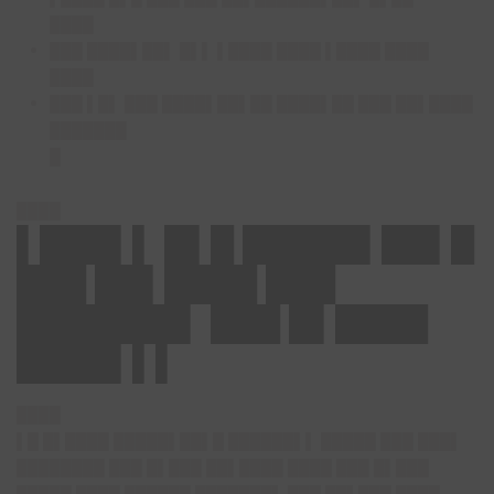
████
███ ████▌██▌ █▌▌ ▌████ ████ ▌████ ████
████
███ ▌█▌ ███ ████▌██▌██ ████▌██ ███ ██▌████
███████
█
████
▌███▌▌ █▌█ █████▌██▌█
███ ██▌████ ███
███████▌ ███ █▌████
████▌▌▌
████
▌█ █▌████ █████▌██▌█ ██████▌▌ █████ ███ ███▌
████████ ███ █▌███ ██▌████ ████ ███ █▌███