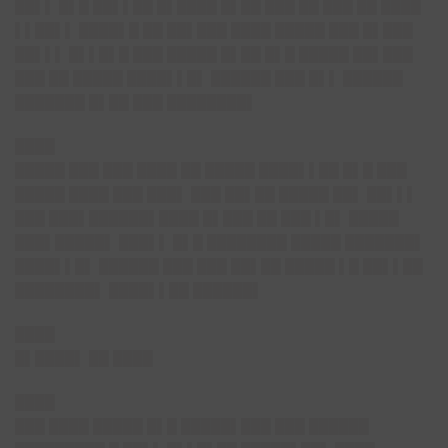
██▌▌ █▌█ ██▌▌██ █▌████ █▌██ ███ ██ ███ ██ ████
▌▌██▌▌ ████▌█ ██ ██▌███ ████ █████ ███ █▌███
██▌▌▌ █▌▌█▌█ ███ █████ █▌██ █▌█ █████ ██▌███
███ ██ █████ ████▌▌█▌ ██████ ███ █▌▌ ██████
███████ █▌██ ███ ████████▌
████
█████ ███ ███ ████ ██ █████ ████▌▌██ █▌█ ███
█████ ████ ███ ███▌ ███ ██▌██ █████ ██▌ ██▌▌▌
███ ███▌██████▌████ █▌███ ██ ███ ▌█▌ █████
███▌█████▌ ███▌▌ █▌█ ████████ █████ ███████▌
████▌▌█▌ ██████ ███ ███ ██▌██ █████ ▌█ ██▌▌██
████████▌ ████▌▌██ ██████▌
████
█▌████▌ ██ ████
████
███ ████ █████ █▌█ █████▌███ ███ ██████