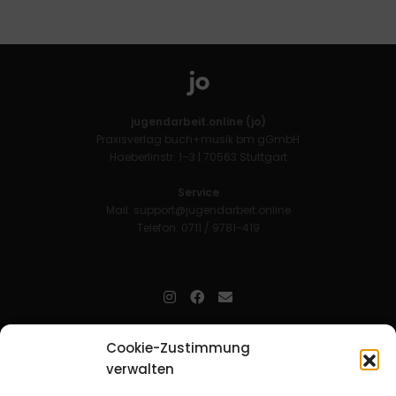
jugendarbeit.online (jo)
Praxisverlag buch+musik bm gGmbH
Haeberlinstr. 1–3 | 70563 Stuttgart
Service
Mail:
support@jugendarbeit.online
Telefon: 0711 / 9781-419
jugendarbeit.online
- kurz jo - ist der Online-Materialpool für
Cookie-Zustimmung
Mitarbeitende in der christlichen Kinder-, Jugend- und jungen
verwalten
Erwachsenenarbeit. Auf
jo
findet man unkompliziert und schnell
zahlreiche praxiserprobte Materialien und gewinnt so Zeit für