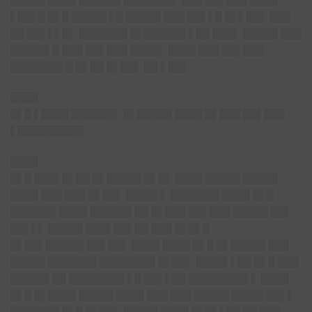
█████ ████ ██████ ███████▌ ███ ██▌███ ████
▌██▌█ █▌█ █████ ▌█ █████ ███ ██▌▌█ █▌▌██▌ ███
██ ██▌▌▌█▌ ███████ █▌██████ ▌██ ███▌ █████ ███
█████▌█ ███ ██▌███ ████▌ ████ ███ ██▌███
███████▌█ █▌██ █▌██▌ ██ ▌██▌
████
█▌█ ▌████ ██████▌ █▌█████ ████ █▌███ ██▌███
▌█████████▌
████
█▌█ ███▌█▌██ █▌█████ █▌█▌ ████ █████ █████
████ ███ ███ █▌██▌ ████▌▌ ███████ ████ █▌█
██████▌████ ██████ ██ █▌███ ██▌███ █████ ██▌
██▌▌▌ █████ ███▌██▌██ ███ █▌█▌█
█▌██▌█████▌██▌██▌ ████ ████ █▌█ █▌█████ ███
█████ ███████ ████████ █▌██▌ ████▌▌██ █▌█ ███
█████▌██ ████████ ▌█ ██▌▌██ ████████▌▌ ████
█▌█ █▌████ █████ ████ ███ ███ █████ ████▌██▌▌