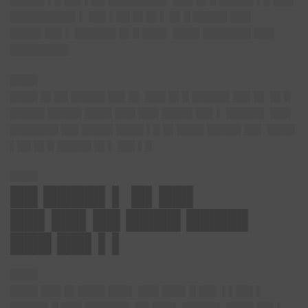
█████ ▌█ ██▌▌██ ████████▌ ███ █▌█ █████ ▌█ ███
█████████▌▌ ██▌▌██ █▌█▌▌ █▌█ █████ ███
████▌██▌▌ ██████ █▌█ ███▌ ████ ███████ ███
████████▌
████
████ █▌██ █████ ██▌█▌ ███ █▌█ █████▌██▌█▌ █▌█
█████ █████ ████ ███ ███ ████▌██▌▌ █████▌ ███
███████ ██▌████▌████ ▌█ █▌████ █████ ██▌ ████
▌██ █▌█ █████ █▌▌ ██▌▌█
████
██ ████▌▌ █▌██▌
██▌██▌██ ████ ████▌
███ ██▌▌▌
████
████ ███ █▌████ ███▌ ███ ███▌█ ██▌ ▌▌██▌▌
█████▌█ ███ ██████▌ ██ ███▌ █████▌ ████ ██▌▌