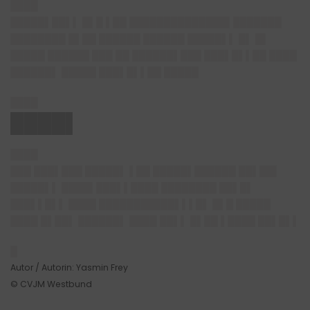
████
█████▌██▌▌ █▌█ ▌██ ██████████████▌███████
████████ █▌██ ██████ ██████ █████▌▌ █▌ █▌
█████ ██████ ███ ██ ██████▌███ ███▌█▌▌██ ████
██████▌ █████ ███▌█▌▌██ █████
████
████▌
████
███ ███▌███ █████▌ ▌██ █████▌██████ ██▌██▌
█████▌▌ ████▌███▌▌████ ████████ ██▌█▌
███▌▌█▌▌ ████ ███████████▌▌▌█▌ █▌█ █████
████ █▌██▌ ██████▌ ████ ██▌▌ █▌██ ▌████ ██▌█▌▌
█
Autor / Autorin: Yasmin Frey
© CVJM Westbund