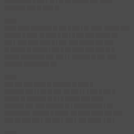
█████████ █ ██▌▌ █▌▌█▌██ █████▌██▌ ████
███████ ███ █▌███▌█▌
████
████ ████ ███████ █▌██▌█ ██▌▌█▌ ███▌ █████ ███
█████▌█ ███▌ █▌███▌█ ██ ▌█ ██▌███ █████ ██
██▌▌ ███ ███▌███▌█ ▌██▌ ███ █████ ██▌███
█▌█████ █▌█████ ▌██▌█ ██ ████ ███ ███ █▌█
█████ ████████ ██▌ ██▌▌▌ ██████ █▌██▌ ███
██████ ████████▌██
████
███ ██▌███ ████ █▌██████ █▌███▌█
██████▌██▌▌▌██ █▌██▌ ██ ██▌▌▌ ▌██▌█ ██▌█
█████ █▌██████▌█▌█ ▌█ █████ ███ ████
██████▌██▌ ███ ██████ █▌▌█████████▌▌██
████████▌ █████▌█ ████▌ ██ ████ ████ ██▌███
███ ██ ███ ██▌▌ ██ ██▌▌ ██▌▌ ██▌████▌ ▌█▌▌
████