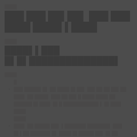
████
███ ███ ██▌██▌ ███ ███
████ ████▌▌████
████
████▌▌███
█▌█▌██████████████▌
████
█
███ █████▌█▌ ██ ████ █▌██▌ ██▌██ ██ ██▌██
███▌ ██ ████▌ ███ ██ ██▌█ ████ ████ ██
██████ █▌███▌ █▌█ ███████████▌▌ █▌███▌
████
████
███▌ ██ █████ ██▌ ▌███████ ███████▌ ███
█▌▌██ ██████▌█▌ ████ █▌█████ ██▌ █▌██