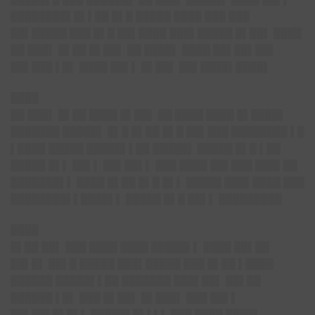
████████▌█▌▌██ █▌█ █████ ████ ███ ███
██▌█████ ███ █▌█ ██▌████ ███▌█████ █▌██▌ ████
██ ███▌ █▌██ █▌██▌ ██ ████▌ ████ ██▌██▌██▌
██▌███ ▌█▌ ████ ██▌▌ █▌██▌ ██▌████▌████▌
████
██ ███▌ █▌██ ████ █▌██▌ ██ ████ ████ █▌████▌
███████ █████▌ █▌█ █▌██ █▌█ ██▌███ ████████ ▌█
▌████ █████ █████▌▌██ █████▌ █████ █▌█ ▌██
█████ █▌▌ ██▌▌ ██▌██▌▌ ███ ████ ██▌███ ███▌██
███████▌▌ ████ █▌██ █▌█ █▌▌ █████ ███▌████ ███
████████▌▌████▌▌ █████ █▌█ ██▌▌ █████████
████
█▌██ ██▌ ███ ████ ████ █████▌▌ ████ ██▌██
██▌█▌ ██▌█ █████ ███▌█████ ███ █▌██ ▌████
██████ █████▌▌██ ███████ ███▌██▌ ██▌██
██████ ▌█▌ ███ █▌██▌ █▌███▌ ███ ██▌▌
██▌██▌█▌█▌▌ █████▌█▌▌▌▌ ███ ████ ████▌