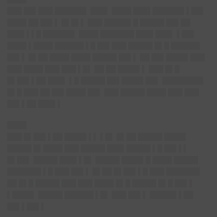
███ ██▌███ ██████▌ ███▌ ████ ███▌██████▌▌██▌
████ ██ ██▌▌ █▌█▌▌ ███ █████▌█ █████ ██▌██
███▌▌▌█ ██████▌ ████ ███████ ███▌███▌ ▌██▌
████ ▌████ ██████ ▌█ ██▌███ █████ █▌█ ██████
██▌▌ █▌██ ████ ████ █████ ██▌▌ ██ ██▌████▌███
███ ████ ███ ███ ▌█▌ ██ ██ ████▌▌ ███ █▌█
█▌██▌▌██ ███▌ ▌█ █████ ██▌████▌██▌ ████████▌
█▌█ ███ ██ ██▌████ ██▌ ███ █████ ████ ███ ███
██▌▌██ ███▌▌
████
███ █▌██▌▌██ ████▌▌▌ ▌█▌ █▌██ █████ ████▌
█████ █▌████ ███ █████ ███▌█████ ▌█ ██▌▌▌
█▌██▌ █████ ███▌▌█▌ █████ ████▌█ ████ █████
███████ ▌█ ███ ██▌▌ █▌██ █▌██▌▌█ ███ ███████
██ █▌█ █████ ███ ███ ████ █▌█ █████ █▌█ ██▌▌
▌████▌ █████ ██████ ▌█▌ ███ ██▌▌ █████▌▌██
██▌▌██▌▌