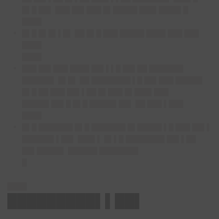
█▌█ ██▌ ███ ██▌███ █▌█████ ███▌████▌█
████
█▌█ █▌█▌▌█▌ ██ █▌█ ███ █████ ████ ███ ███
████
████
███ ██▌███ ████ ██▌▌▌█ ██▌██ ███████
██████▌ █▌█▌ ██ ████████ ▌█ ██▌███ █████▌
█▌█ ██ ███ ██▌▌██ █▌███ █▌███▌███
█████▌██▌█ █▌█ █████▌██▌ ██ ███ ▌███
████
█▌█ ███████ █▌█ ███████ █▌█████ ▌█ ███ ██▌▌
██████▌▌██▌ ███▌▌ █▌▌█ ████████ ██▌▌██
██▌█████▌ ██████ ████████
█
████
█████████▌▌██▌