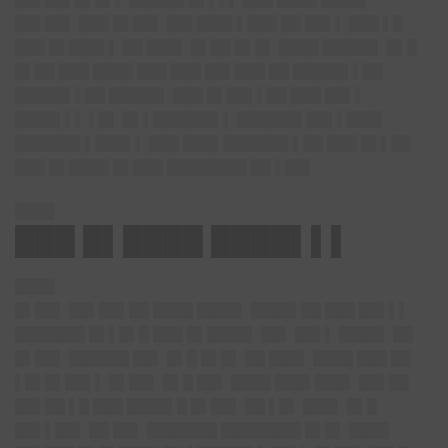
██▌██▌ ███ █▌██▌ ██▌███▌▌███ ██ ██▌▌ ███ ▌█
███ █▌███▌▌ ██ ███▌ █▌██ █▌█▌ ████ █████▌ █▌█
█▌██ ███ ████ ███ ███ ██▌███ ██ █████▌▌██
█████▌▌██ █████▌ ███ █▌██▌▌██ ███ ██▌▌
████▌▌▌ ▌█▌ █▌▌██████▌▌ ██████▌██▌▌███▌
██████▌▌███▌▌ ███ ███▌██████▌▌██ ███ █▌▌██
███ █▌████ █▌███ ████████ ██ ▌██▌
████
███ █▌████ ████▌▌▌
████
█▌██▌ ██▌██▌██ ████ ████▌ ████▌██ ███ ██▌▌▌
███████ █▌▌█▌█ ███ █▌████▌ ██▌ ██▌▌ ████▌ ██
█▌██▌ ██████ ██▌ █▌█ █▌█▌ ██ ███▌ ████ ███ ██
▌█▌█▌██▌▌ █▌██▌ █▌█ ██▌ ████ ███▌███▌ ██▌██
██▌██ ▌█ ███ ████▌█ █▌██▌ ██ ▌█▌ ███▌ █▌█
██▌▌██▌ ██ ██▌ ███████ ████████ █▌█▌ ████