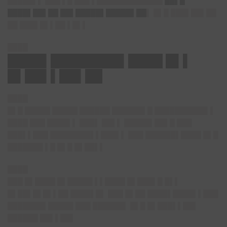
█████▌▌ ███ ▌█ ███ ▌█████████████
██▌█
████▌██▌██ ██▌█████▌█████▌██
▌ █▌█ ███▌██▌██
██ ███▌█▌▌██ ▌█▌▌
████
████▌████████▌████ █▌▌
█▌██▌▌██▌██
████
█▌█ █████ █████ ██████ ██████▌█ ██████████▌▌
████ ███ ████▌▌ ███▌ ██▌▌ █████▌██▌█ ███
███▌▌███ ████████▌▌███▌▌ ███ ██████▌████ █▌█
███████ ▌█ █▌█ █▌██▌▌
████
███ █▌████ █▌█████ ▌▌████ █▌███▌█ █▌▌
█▌██▌█▌█▌▌██ ████▌█▌ ███ █▌██ ████▌████▌▌███
███████▌█████ ███ ██████▌ █▌█ █▌███▌▌██▌
██████ ██▌▌██▌