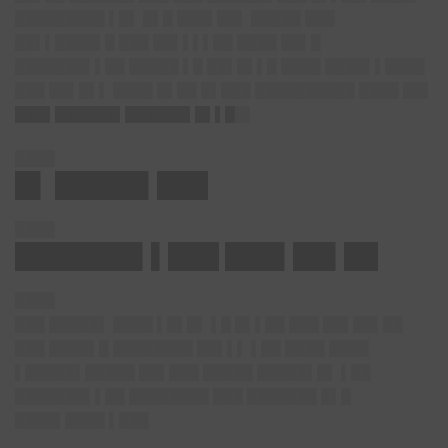
█████████ ▌█▌ █▌█ ███▌██▌ █████ ███
██▌▌████▌█ ███ ██▌▌▌▌██ ████ ██▌█
███████▌▌██ █████ ▌█ ██▌█▌▌█ ████ ████▌▌████
███ ██▌█▌▌ ████ █▌██ █▌███ ██████████ ████ ██▌
███▌██████▌██████▌█▌▌█
█▌
████
█▌ █████▌███
████
███████▌▌███ ███▌██▌██
████
███ █████▌ ████ ▌█▌█▌ ▌█ █▌▌██ ███ ██▌██▌██
███ ████▌█ ████████ ██▌▌▌ ▌██ ████ ████
▌█████▌█████ ██▌███ █████ █████▌█▌ ▌██
███████▌▌██ ████████ ███ ███████ █▌█
████▌████ ▌███