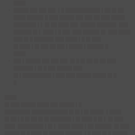
████
█████ ██▌██▌██▌ ▌█ ███████████▌▌██ █▌██
████ █████▌█ ███ █████ ██▌██▌██ ███ ████▌
███████▌▌▌ █▌██ ███▌██▌ █████ ██████▌ ███
██████ █▌▌ ███▌▌█ ██▌ ███ █████▌█▌ ███ ████
███ █▌█ ██████▌███ ████ ▌█ █▌███
█▌███▌▌█▌██▌██ ██▌▌████▌▌█████▌█
████
██▌▌█████ ██▌██▌██▌ █▌█ █▌██ █▌██ ███
██████▌▌█▌█ ██▌█████ ███
█▌▌█████████▌▌███ ███ █████ ████▌█▌█
█
████
█▌███ █████ ████ ██▌█████ ▌█
████████▌████████████ █▌█▌▌█▌████▌ ▌████
█▌██ ▌█ █▌██ █▌█▌███████ ▌█▌███▌█ █▌▌ █▌███
███▌ ████████▌▌█▌▌ ████ ████ ▌██ █████▌ █▌███
█████ █▌█ ███▌█▌█████ █████▌ ▌█ ███ █▌█ █████