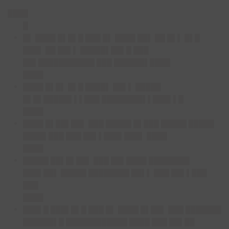
████
█
█▌ ████ █▌█▌█ ███ █▌ ████ ██▌ ██ █▌▌ █▌█
███▌ ██ ██▌▌ █████▌██▌█ ███
██▌███████████ ███ ██████▌████
████
████ █▌█▌ █▌█ ████▌ ██▌▌ █████
█▌█▌█████▌▌▌███ ████████▌▌███▌▌█
████
████ █▌██▌██▌ ███ █████ █▌███ █████ █████
████▌███ ███ ██▌▌███▌███▌ ████
████
█████ ██▌█▌██▌ ███ ██▌████ ████████
███▌██▌ █████ ████████ ██▌▌ ███ ██▌▌███
███
████
███▌█ ███▌█▌█ ███ █▌ ████ █▌██▌ ███ ███████
██████▌█ ████████████ ████ ███ ██▌██