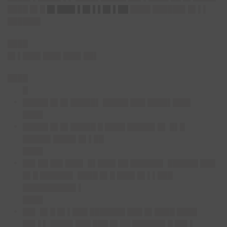
████ █▌█
█▌███▌▌█▌▌▌█▌▌██
████ ██████▌█▌▌▌
██████▌
████
█▌▌███▌███▌███▌██▌
████
█
█████ █▌█▌█████▌ █████ ███ ████▌███▌
████
█████ █▌█▌█████ █ ████ █████▌█▌ █▌█
█████▌████▌█▌▌██
████
██▌██ ██▌███▌ █▌███▌██ ██████▌ ██████ ███
█▌█ ██████▌ ████ █▌█ ███▌█▌▌▌███
██████████▌▌
████
██▌ █▌█ █▌▌███ ███████ ███ █▌████ ████
██▌▌▌ ████▌███ ███ █▌██ ██████▌█ ██▌▌