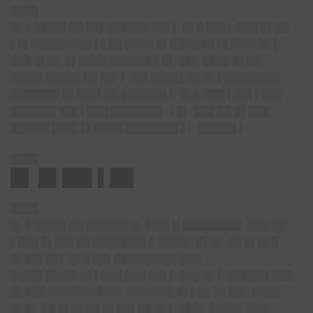
████
█▌█ ████▌██ ██▌██████ ██▌▌ █▌█ ███▌ ███ █▌██
▌█▌████████▌▌▌██ ████ █▌█ █████ █▌███▌█▌▌
███ █▌█▌ █▌████ ██████ ▌█▌ ██▌ ████ █▌██
████▌█████ ██ ██▌▌ ██▌████▌██ █▌▌████████
███████ █▌███▌██ ██████▌▌ █▌█ ███ ▌██▌▌███
██████▌██▌▌███ ███████▌ ▌█▌ ███ ██ █▌███
█████▌███▌▌▌████ ███████▌▌▌ █████▌▌
████
█▌ █▌██▌▌██
████
█▌█ ████▌██ ██████ █▌███▌█ ████████▌ ███ ██
▌███ █▌██▌██ ███████▌▌ ████▌ █▌█▌ ██ █▌█▌█
█▌██▌██▌ █▌█ ██▌█████████ ███
████▌████▌█▌▌███ ███ ██▌▌ ███ █▌▌ ██████ ███
█▌███ ██████████▌ ██████▌█▌▌█▌ █▌██▌ ████
█▌█▌ ██ █▌█▌██ █▌██▌██ █▌▌ ███▌ ████▌ ███