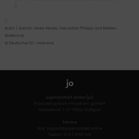
█
█
Autor / Autorin: Heike Heider, Sebastian Philipp und Marten
Wellbrock
© Deutscher EC-Verband
jugendarbeit.online (jo)
Praxisverlag buch+musik bm gGmbH
Haeberlinstr. 1–3 | 70563 Stuttgart
Service
Mail:
support@jugendarbeit.online
Telefon: 0711 / 9781-419