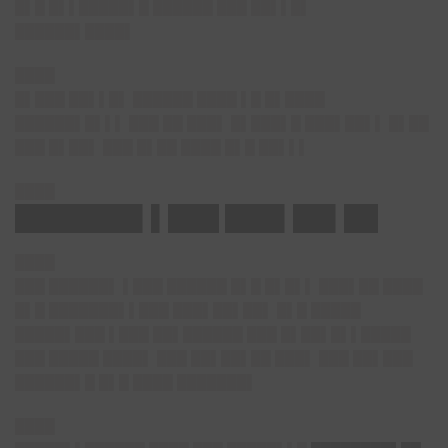
█▌█ █▌▌█████▌█ ██████ ███ ██▌▌█▌
██████▌████▌
████
█▌███ ██▌▌█▌ ██████ ████ ▌█ █▌████
██████▌█▌▌▌ ███ ██ ███▌ █▌███▌█ ███▌██▌▌ █▌██
███ █▌██▌ ███ █▌██ ████ █▌█ ██▌▌▌
████
███████▌▌███ ███▌██▌██
████
███ ██████▌ ▌███ ██████ █▌█ █▌█▌▌ ███▌██ ████
█▌█ ███████▌▌███ ███▌██▌██▌ █▌█ █████
█████▌███ ▌███ ██▌██████ ███ █▌██▌█▌▌█████
███ █████ ████▌ ███ ██▌██▌██ ███▌ ███ ██▌███
██████▌█ █▌█ ████ ███████▌
████