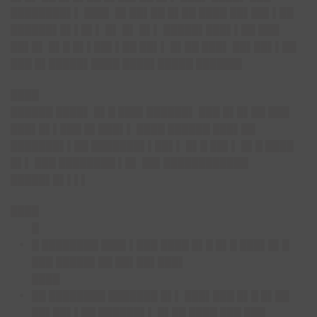
████████▌▌ ███▌ █▌██▌██ █▌██ ████ ██▌██▌▌██
██████▌█▌▌█▌▌ █▌ █▌ █▌▌ █████▌███▌▌██ ███
██▌█▌ █▌█ █▌▌██▌▌██ ██▌▌ █▌██ ███▌ ██▌██▌▌██
███ █▌█████▌████ ████▌█████ ██████▌
████
██████ ████▌ █▌█ ███▌██████▌ ███ █▌█▌██ ███
███▌█▌▌███ █▌███▌▌ ████ ██████ ███▌██
███████▌▌██ ███████▌▌██▌▌ █▌█ ██▌▌ █▌█ ████
█▌▌ ███ ████████ ▌█▌ ██▌████████████
█████▌█▌▌▌▌
████
█
█ ████████ ███▌▌███ ████ █▌█ █▌█ ███▌█▌█
███ █████▌██ ██▌██▌███▌
████
██ ████████ ███████ █▌▌ ███▌███ █▌█ █▌██
██▌██▌▌██ ██████▌▌ █▌██ ████ ███ ███