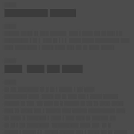
████
████████▌█████
████
█████ ████ █▌███ █████▌ ███ ▌███▌██ █▌██▌▌█
████████ ▌█▌▌ ███ █▌▌▌▌ ████ ████ ████████ ███
███ ███████▌▌████ ███▌██▌██ █▌███▌████▌
████
███▌ ███▌██▌████
████
█▌██ ███████ █▌█ █▌▌████▌▌██ ███▌
███████▌███▌ ████ ██ █▌███ ██▌▌████ █████
█████ █▌██▌ ██ ███ █▌█ █████ █▌██ █▌███▌████
███ █▌████ ██▌▌█████ ███ █████ █████████ ███
█▌███▌█ ██████▌▌███▌▌███ ███ █▌█████▌██
█▌█▌▌██ ███████▌ █████████ ███▌██▌ █▌█
████▌▌████▌▌▌ ████▌█████ ██▌▌████ ██ █▌████▌