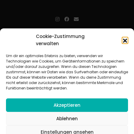
jugendarbeit.online
- kurz jo - ist der Online-Materialpool für
Cookie-Zustimmung
Mitarbeitende in der christlichen Kinder-, Jugend- und jungen
verwalten
Erwachsenenarbeit. Auf
jo
findet man unkompliziert und schnell
zahlreiche praxiserprobte Materialien und gewinnt so Zeit für
Beziehungsarbeit.
Um dir ein optimales Erlebnis zu bieten, verwenden wir
Technologien wie Cookies, um Geräteinformationen zu speichern
und/oder darauf zuzugreifen. Wenn du diesen Technologien
Beteiligte Verbände
zustimmst, können wir Daten wie das Surfverhalten oder eindeutige
CVJM-Landesverband Bayern e. V.
|
CVJM-Gesamtverband in
IDs auf dieser Website verarbeiten. Wenn du deine Zustimmung
Deutschland e. V.
nicht erteilst oder zurückziehst, können bestimmte Merkmale und
CVJM-Westbund e. V.
|
Deutscher Jugendverband „Entschieden für
Funktionen beeinträchtigt werden.
Christus“ e. V.
Evangelisches Jugendwerk in Württemberg
Akzeptieren
Ablehnen
Einstellungen ansehen