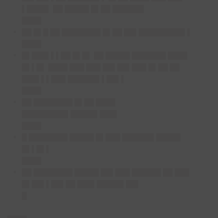
▌████▌ ██ █████ █▌██ ██████▌
████
██ █▌█ ██ ████████ █▌██ ██▌█████████▌▌
████
█▌███▌▌▌██ █▌█▌ ██ █████ ███████ ████
█▌▌█▌ ████ ███ ███ ██▌██▌███ █▌██ ██
███▌▌▌███ ██████▌▌██▌▌
████
██ ████████ █▌██ ████
█████████▌█████▌███▌
████
█ ████████ █████ █▌███ ██████▌█████
█▌▌█▌▌
████
██ ████████ █████ ██▌███ ██████ ██ ███
█▌██▌▌██▌██ ███▌█████▌██▌
█