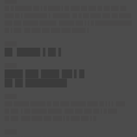
████
█▌█ █████▌██ ▌█ ████ ▌█▌███ ██ ██▌█▌██ ██▌██
███ █▌▌███████▌▌ █████▌ █▌█ ██ ███▌██▌██ ████
██▌██▌█████ █████▌ █████ ██▌▌▌█ ████████████
█▌▌██▌ ██ ███ ██▌███ ███ ████▌▌
████
█▌ ████▌▌█▌▌
████
███▌██▌███▌██ ▌█
█▌█▌████████
████
██▌█████ █████ █▌██ ███ █████ ███▌█▌▌▌▌ ███
█▌██▌ ▌██ █████ ████▌ ███ ██▌██▌██ ▌█ ███
█▌██▌ ███ ███▌██▌███ ▌█ ███ ██▌▌█
████