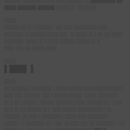
█████▌▌██████ ████ ███ █████▌▌█
████████▌██
████ ██████▌██████
████▌█▌ ██████▌
████
█████ ██ █▌█ █████▌ ██▌███ ████████ ███
██████▌█ ██████ ████ ██▌ █▌████ █▌▌██ ██ ████
██████▌ ████ █▌█ ███▌█████ █████ █▌█
███▌██▌██ ████▌███▌
████
▌███▌ ▌
████
██ ██████ ▌██████▌▌████ █████ ███ ██████████
███ ███ █████▌ ██▌▌█████████▌ ████ ███████
█▌█ █▌▌████▌▌█████ ██████ ███▌ █████ █▌▌▌██▌
█▌█ █▌██ █████ █▌▌ ███ █████ ████████▌▌█▌
█████▌ █▌███ ▌██████▌▌████ ███ ███████
████▌▌█ ██████▌█▌▌██▌ █▌███ ██▌██ ██████▌▌██