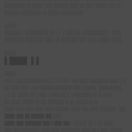
███████ █▌████ ██▌█████ ███ █▌██ ▌███▌▌█ ▌█
█████ ███████ █▌████ ███████▌
████
█████▌▌██████ █▌█▌▌▌ ▌███ █▌█████████ ▌███
██████▌███ ███ ███ █▌█████▌██ ▌█ █▌████ ███▌
████
▌███▌ ▌▌
████
███ ███ ███████ █▌█ ▌█ █▌▌██ ███ ██████▌███ ▌█
█▌███ ██▌▌██ ███████████ ███ ████▌ ████████
▌█ █▌████ █▌▌██▌▌███ █▌█ ███████ █▌█ ███
█▌███▌████ █▌██ █████▌█ █▌████ █▌█
███▌██▌███ ███ ███ █████ ███ ██▌███ █████▌ ██▌
███▌██▌█▌████▌██
███
███▌██▌█████▌██▌▌██▌██
█ ████▌█▌▌██ ███
██▌██ ██████▌███ ███ ██████▌███ █▌▌██▌████▌