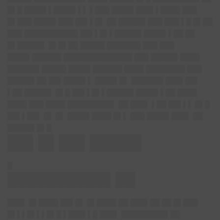
█▌█ ████▌▌████▌▌▌ ▌███ ████▌███▌▌████ ███
█▌███ ████▌███ ██▌▌█▌ ██ █████▌███ ███ ▌█ █▌██
███ ███████████ ██▌▌█▌▌█████▌████▌▌██ ██
█▌█████▌ █▌█▌██ █████ ███████ ███ ███
████▌██████ ██████████████ ███ █████▌████
██████▌█████ ████▌██████ ████ ████████ ███
█████▌██ ██▌████▌▌ ████▌█▌ ██████▌███▌██▌
▌██ █████▌ █▌█ ██▌▌█▌▌█████▌████▌▌██ ████
████ ███ ████ █████████▌ ██ ███▌ ▌██ ██▌▌▌ █▌█
██▌▌██▌ █▌ █▌ ████▌████ █▌▌ ███ ████▌███▌ ██
█████▌█▌█
██▌█▌██▌█████
█
██████████▌██
███▌ █▌████ ██▌█▌ █▌████ ██ ███▌██ ██ █▌███
█▌▌▌█▌▌▌█▌█ ▌███▌▌█ ███▌ █████████▌██