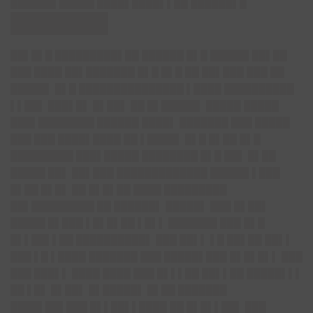
██████▌█████ ████▌████▌▌██ ██████▌█
███████
██▌█▌█ █████████▌██ ██████ █▌█ █████▌██▌██
███ ████ ██▌███████ █▌█ █▌█ ██ ██▌███ ███ ██
█████▌ █▌█ ███████████████ ▌████ ██████████
▌▌██▌ ███▌█▌ █▌██▌ ██ █▌█████▌ █████ █████
███▌████████ ██████ ████▌ ███████ ███ █████
███ ███ ████▌████ ██ ▌████▌ █▌█ █▌██ █▌█
█████████ ███▌█████ ████████ █▌█ ██▌ █▌██
█████ ██▌ ██▌███ █████████████ █████▌▌███
█▌██ █▌█▌ ██ █▌█▌██ ████ █████████
██▌█████████ ██ ██████▌ █████▌ ███ █▌██▌
█████ █▌███ ▌█▌█▌██ ▌█▌▌ ███████ ███ █▌█
█▌▌██▌▌██ ██████████▌ ███ ██▌▌ ▌█ ██▌██ ██▌▌
███ ▌█ ▌████ ███████ ███ █████▌███ █▌█▌█▌▌ ███
███ ███▌▌ ████ ████ ███ █▌▌▌██ ██▌▌██ █████▌▌▌
██ ▌█▌ █▌██▌ █▌█████▌ █▌██ ███████
████▌██▌███ █▌▌██▌▌████ ██ █▌█▌▌██▌ ███