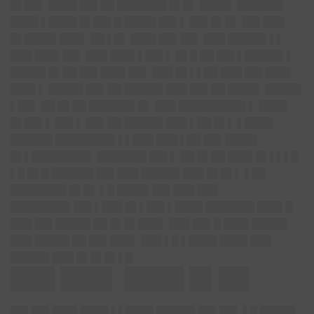
█▌██▌ ████ ██▌██ ███████ █▌█▌ ████▌ ██████▌
████ ▌████ █▌██▌█ ████▌██▌▌ ██▌█▌█▌ ██▌███
█▌████▌███▌ ██ ▌█▌ ███▌██▌██▌ ███ █████▌▌▌
███ ███▌██▌ ███ ███▌▌██▌▌ █▌█ ██ ██▌▌█████▌▌
█████ █▌██ ██▌███▌██▌ ███ █▌▌▌██ ███ ██▌███▌
███▌▌ █████ ██▌██ █████▌███ ██▌██ ████▌ █████
▌██▌ ██ █▌██ ██████▌█▌ ███ █████████▌▌ ████
█▌██▌▌ ██▌▌ ██▌██ █████▌███ ▌██ █▌▌ ▌████
██████ ████████▌▌▌███ ███ ▌██ ██▌████▌
█▌▌████████▌ ███████ ██▌▌ ██ █▌██ ███▌█▌▌▌▌█
▌█ █▌█ ██████ ██▌███ █████▌███ █▌█▌▌ ▌██
████████ █▌█▌ ▌█ ████▌██▌███ ███
████████▌██▌▌███ █▌▌██▌▌████ ███████ ███▌█
███ ██▌█████ ██ █▌█▌███▌ ███ ██▌█ ███▌█████
███ █████ ██ ██▌███▌ ███ ▌█ ▌████ ████ ███
█████▌███ █▌█▌█▌▌█
███ ███▌ ████ █▌██
██▌██▌███▌████ ▌▌████ █████▌██▌██▌ ▌█ █████