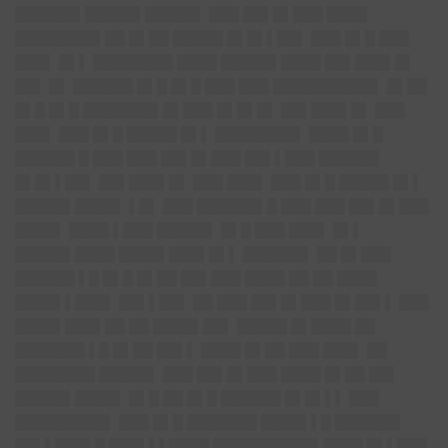
██████▌█████▌█████▌ ███ ██▌█▌███ ████
████████▌██ █▌██ █████ █▌█▌▌██▌ ███ █▌█ ███
███▌ █▌▌ ████████ ████ █████▌████ ██▌███▌█▌
██▌ █▌ ██████ █▌█ █▌█ ███ ███ ██████████▌ █▌██
█▌█ █▌█ ███████▌█▌███ █▌█▌█▌ ██▌███▌█▌ ███
███▌ ███ █▌█ █████ █▌▌ ████████▌ ████ █▌█
██████ █ ███ ███ ██▌█▌███ ██▌▌███ ██████
█▌█▌▌██▌ ██▌███▌█▌ ███ ███▌ ███ █▌█ █████ █▌▌
█████▌████▌ ▌█▌ ███ ██████▌█ ███ ███ ██▌█▌███
████▌ ████ ▌███ █████▌ █▌█ ███ ███▌ █▌▌
█████▌████ ████▌███▌█▌▌ ██████▌ ██ █▌███
██████ ▌█ █▌█ █▌██ ██▌███ ████ ██ ██ ████
████▌▌███▌ ██▌▌██▌ ██ ███ ██▌█▌███ █▌██▌▌ ███
████▌███▌██ ██ ████▌██▌ █████ █▌████ ██
███████ ▌█ █▌██ ██▌▌ ████ █▌██ ███ ███▌ ██
████████ █████▌ ███ ██▌█▌███ ████ █▌██ ██▌
█████▌████▌ █▌█ ██ █▌█ ██████ █▌█▌▌▌ ███
█████████▌ ███ █▌█ ███████ ████▌▌█ ██████▌
██▌▌███▌█ ███▌▌▌████ ██████████▌████ █▌▌███