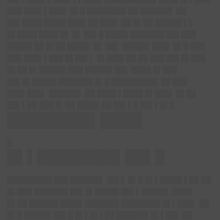
███ ███▌▌███▌ █▌█ ████████ ██ ██████▌ ██
██▌████ ████▌███▌██ ███▌ ██ █▌██ █████▌▌▌
█▌████ ████ █▌ █▌ ██▌█ ████▌███████ ██▌███
█████ ██ █▌██ ████▌ █▌ ██▌ █████▌███▌ █▌█ ███
███ ███▌▌███ █▌██▌▌ █▌███▌██ ██ ███ ██▌█▌███
█▌██ █▌█████▌███ █████▌██▌ ████ █▌███
██▌█▌█████ ███████ █▌█ █████████▌██ ███
███▌███▌ ██████▌ ██ ████ ▌████ █▌███▌ █▌██
██▌▌██ ███ █▌██ ████▌██ ██▌▌█ ██▌▌█▌█
████████▌████
█
█▌▌████████▌██▌█
█████████ ███ ██████▌ ██▌▌ █▌█ █▌▌████▌▌██ ██
█▌███ ███████ ██▌█▌█████ ██▌▌█████▌ ████
█▌██ ██████ ████▌███████ ████████ █▌▌███▌ ██
█▌█ █████▌██▌█ █▌▌█▌▌██ ██████▌█▌▌██▌ ██