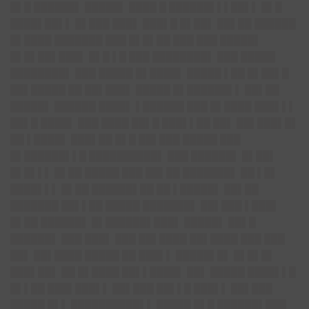
█▌█ ██████▌ █████▌ ████ █ ██████▌▌▌██▌▌ █▌█
████▌██▌▌ █▌███ ███▌ ███▌█ █▌██▌ ██▌██ ██████
█▌████ ███████ ███ █▌█▌██ ███ ███ █████▌
█▌█▌██▌███▌ █▌█ ▌█ ███ ████████▌ ███ █████
████████▌ ███ █████ █▌████▌ █████ ▌██ █▌██▌█
██▌█████ ██ ██▌███▌ █████ █▌██████▌▌ ██▌██
█████▌ ██████ ████▌ ▌██████ ███ █▌████ ███▌▌▌
██▌█ ████▌ ███ ████ ██▌█ ███▌▌██ ██▌ ██▌███▌█▌
██ ▌████▌ ███▌██ █▌█ ██▌███ █████ ███
█▌██████▌▌█ ██████████▌ ███ ██████▌ █▌██▌
█▌█▌▌▌ █▌██ █████ ███ ██▌██ ███████▌ ██ ▌█▌
████▌▌▌ █▌██ ██████▌██ ██ ▌█████▌ ██▌██
███████ ██▌▌██ █████ ███████▌ ██▌███ ▌███▌
█▌██ ██████▌ █▌██████▌███▌ █████▌ ██▌█
██████▌ ███ ███▌ ███ ██▌████ ██▌████ ███ ███
██▌ ██▌████ █████ ██ ███▌▌ █████▌█▌ █▌█▌█▌
███▌██▌ ██ █▌████ ██▌▌████▌ ██▌ █████ ████▌▌█
█▌▌██ ███▌███▌▌ ██▌███ ██▌▌█ ███▌▌ ██▌███
█████ █▌▌ ██████████▌▌ █████ █▌█ ██████▌███