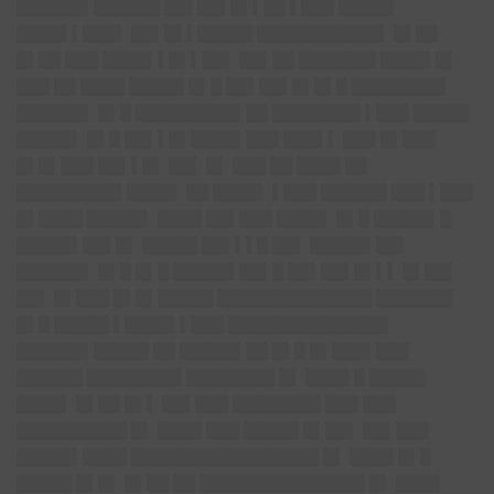
██████▌██████ ██▌██▌█▌▌██ ▌███ █████
████▌▌███▌ ██▌█▌▌█████ ███████████▌ █▌██
█▌██ ███ ████▌▌█▌▌██▌ ██▌██ ███████ ████▌█▌
███ ██ ████ █████ █▌█ ██▌██▌█▌█▌█ ████████▌
██████▌ █▌█ █████████▌██ ████████ ▌███ █████
█████▌ █▌█ ██▌▌█▌████▌███ ███▌▌ ███ █▌███
█▌█▌███ ██▌▌█▌ ██▌ █▌ ███ ██ ████ ██
█████████▌████▌ ██ ████▌ ▌███ ██████ ███ ▌███
█▌████ █████▌ ████ ██▌███ ████▌ █▌█ █████▌█
█████▌██▌█▌ █████ ██▌▌▌█ ██▌ █████▌██▌
██████▌ █▌█ █▌█ █████▌██▌█ ██▌██▌█▌▌▌ █▌██▌
██▌ █▌███ █▌█▌█████ ██████████████ ███████
█▌█ █████ ▌████▌▌███ ██████████████▌
██████▌█████ ██ █████▌██ █▌█ █▌███▌███
██████ ████████▌████████ █▌ ████ █ █████
████▌ █▌██ █▌▌ ██▌███ ████████ ███ ███
██████████ █▌ ████ ███ █████ █▌██▌ ██▌███
█████▌████ █████████████████ █▌ ████ █▌█
█████ █▌█▌ █▌██ ██ ███████████████ █▌ ████