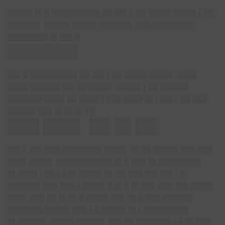
█████ █▌█ █████████▌██ ██▌▌ ██ ████▌████▌▌██
██████▌ █████ █████ ██████▌ ███ ████████
████████ █▌██▌█
███████
██▌█ █████████▌██ ██▌▌██ ████▌████▌ ████
████ ██████ ██▌██ ████▌ █████ ▌██ █████▌
███████ ████ ██ ████ ▌█ █▌████ █▌▌██▌▌██ ███
█████▌███ █▌█▌█▌▌█
███ ███▌ ██ █▌██
██▌▌ ██▌███ ████████ ████▌ █▌██ █████ ███ ███
███▌ ████▌ ███████████ █▌█ ███ █▌████████▌
█▌████ ▌██ ▌█ █▌████▌█▌ ██ ███ ██▌██▌▌█
██████▌███ ███ ▌████▌█ █▌█ █▌██▌ ███ ██▌████▌
███▌ ███ ██ █▌█▌█ ████▌██▌ █▌█ ███ ██████
███████ █████ ███ ▌█ █████ █▌▌█████████
█▌█████▌ █████ █████▌ ██▌██ ███████ ▌█ █▌███