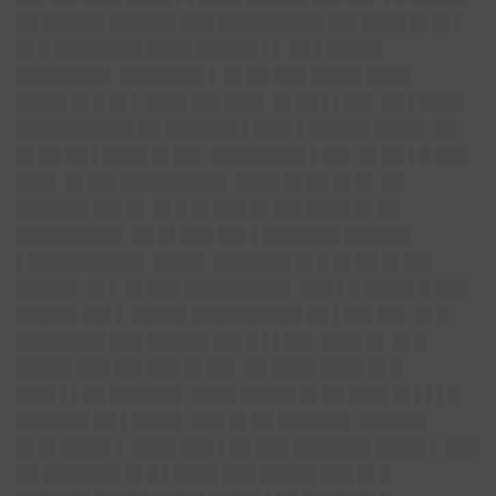
██ █████▌██████ ███ █████████▌██▌████ █▌█▌▌
█▌█ ████████ ████ █████▌▌▌ ██ ▌█████
████████▌ ███████▌▌ █▌██ ███ ████▌████
████▌█▌█ █▌▌ ███▌██▌███▌ █▌██ ▌▌██▌ ██ ▌████
██████████▌██ ██████▌▌███▌▌█████▌████▌ ██
█▌██ ██ ▌████ █▌██▌ ████████▌▌██▌ █▌██ ▌█ ███
███▌ █▌██▌█████████▌ ████ █▌██ █▌█▌ ██
██████▌██▌█▌ █▌█ █▌███ █▌██▌████ █▌██
█████████▌ ██ █▌███ ██▌▌███████ ██████
▌██████████▌ ████▌ ███████ █▌█ █▌██ █▌██▌
█████▌ █▌▌ █▌███ █████████▌ ███ ▌█ ████▌█ ███
█████▌██▌▌ █████ ██████████ ██ ▌██▌██▌ █▌█
████████ ███ █████▌██▌█ ▌▌██▌ ███▌█▌ █▌█
█████ ███ ██▌███ █▌██▌ ██ ████ ████ █▌█
███▌▌▌██ ██████▌ ████ █████ █▌██ ███▌█▌▌▌▌█
██████▌██ ▌████▌ ███ █▌██ ██████▌ ██████
█▌█▌████▌▌ ████ ███ ▌██ ███ ███████ ████▌▌ ███
██ ███████ █▌█ ▌████ ███ █████ ███ █▌█