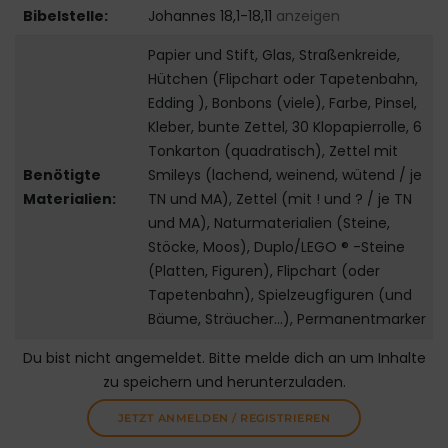
Bibelstelle:
Johannes 18,1-18,11
anzeigen
Papier und Stift, Glas, Straßenkreide,
Hütchen (Flipchart oder Tapetenbahn,
Edding ), Bonbons (viele), Farbe, Pinsel,
Kleber, bunte Zettel, 30 Klopapierrolle, 6
Tonkarton (quadratisch), Zettel mit
Benötigte
Smileys (lachend, weinend, wütend / je
Materialien:
TN und MA), Zettel (mit ! und ? / je TN
und MA), Naturmaterialien (Steine,
Stöcke, Moos), Duplo/LEGO ® -Steine
(Platten, Figuren), Flipchart (oder
Tapetenbahn), Spielzeugfiguren (und
Bäume, Sträucher...), Permanentmarker
Du bist nicht angemeldet. Bitte melde dich an um Inhalte
zu speichern und herunterzuladen.
JETZT ANMELDEN / REGISTRIEREN