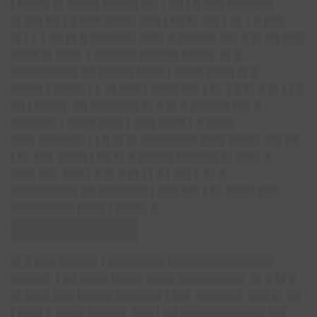
▌████▌█▌████▌█████ ██▌▌██ ▌█ ███ ██████▌
█▌██▌██ ▌█ ███ ████▌███ ▌██ █▌██▌▌█▌ ▌█ ███
█▌▌▌ ▌██ █▌█ ██████▌███▌█ █████▌██▌█ █▌██ ███
████ █▌███▌ ▌██████ █████▌████▌ █▌█
█████████▌██ █████ ████ ▌████ ████ █▌█
████▌▌████▌▌▌ █▌███ ▌████ ██▌▌█▌ ▌█ █▌█ █▌▌▌█
██ ▌████▌ ██ ███████ █▌█ █▌█ █████▌██▌█
██████▌▌████ ███▌▌███ ████ ▌█ ████
███▌██████▌▌▌█ █▌█▌████████ ███▌████▌██▌██
▌█▌ ██▌ ████ ▌██ █▌█ █████ ██████ █▌███▌█
███▌██▌ ███ ▌█ █▌█ █▌▌▌█ ▌██▌▌ █▌█
█████████▌██ ███████ ▌███ ██▌▌█▌ ████ ███
█████████ ████ ▌████▌█
█████████
█▌█ ███ █████▌▌████████ ███████████████
█████▌ ▌██ ████ ████▌████ █████████▌ █▌█ █▌█
█▌███▌███ █████ ██████▌▌██▌ ██████▌ ███ █▌██
▌███▌▌ ████ █████▌ ███ ▌██ ████████████ ██▌