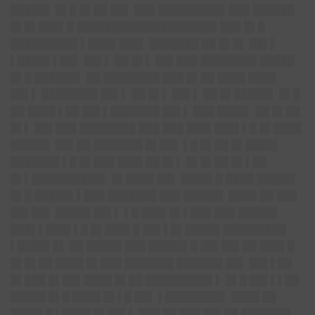
█████▌ █▌█ █▌██ ██▌ ███ █████████▌███ ██████
█▌█▌██
█▌█ █████████████
███████ ███ █▌█
█████████▌▌████ ███▌ ███████ ██ █▌█▌ ██▌▌
▌████▌▌██▌ ██▌▌ ██ █▌▌ ██▌███ ████████ █████
█▌█ ██████▌ ██ ████████ ███ █▌██ ████ ████
██▌▌ ████████ ██▌▌ ██ █▌▌ ██▌▌ ██ █▌█████▌ █▌█
██ ████ ▌██ ██▌▌███████ ██▌▌ ███ ████▌ ██ █▌██
█▌▌ ██▌███ ████████ ███ ███ ███▌██
█▌▌█ █▌
████
█████▌ ██▌██ ███████ █▌██▌ ▌█ █▌██ █▌████▌
███████ ▌█ █▌███ ███▌██ █▌▌ █▌█▌██ █▌▌██
█▌▌██████████▌ █▌████ ██▌ ████▌█ ████ █████▌
█▌█ █████▌▌███ ███████ ███ █████▌ ████ ██ ███
██▌██▌ █████ ██▌▌ ▌█ ███▌█▌▌███ ███ █████▌
███▌▌██
█▌▌█ █▌
███▌█ ██▌▌█▌█████ █████████
▌████▌█▌ ██ █████ ███ █████▌█ ██▌██▌██ ███▌█
█▌█▌██ ████ █▌███ ███████ ██████▌██▌ ██▌▌██
█▌███ █▌██▌████ █▌██ █████████▌▌ █▌█ ██▌▌▌██
█████ █▌█ ████ █▌▌█ ██▌ ▌████████▌ ████ ██
████▌█ ▌████ █▌██▌▌ ███ ██ ███ ██▌██ ███████