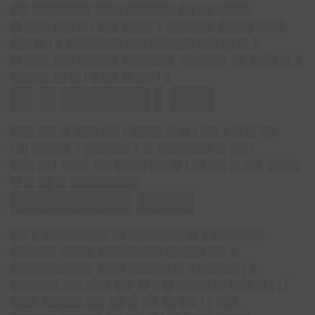
██▌████████▌████ ███████ ██▌██ █████
█▌███▌███ █▌▌███ ████▌▌ ██████▌ █████ ████
███ █▌▌█ ████████ ███ ██████▌███ ██ █▌█
█▌███▌███ ██████ ███████▌ ██████▌ ██ ████ █▌█
█████▌██ █▌▌█ ██▌█▌██▌▌█
█▌█ ██████ ▌███
███▌██▌█▌███▌██▌▌████▌█▌█▌▌██▌ ▌█▌█▌██▌
▌█▌█████▌ ▌██████▌ ▌█▌████████ █▌██▌▌
███▌█▌▌ ███▌ ██▌████▌██▌█▌▌██ ██▌█▌██▌ ████▌
█▌█▌██ █▌██████████
████████▌████
██▌█ █████████▌██ ████████ █▌█ ███████▌
██████▌█████ ██████ ███ █████▌██▌█
███████████▌ ████ ██████ █▌█ ██████ ▌█
███████ ███ ███▌██▌ █▌█ █▌█████ █▌███▌█▌▌▌▌
████ ██████ ██▌ ██ █▌██▌██ ██▌▌▌ ███