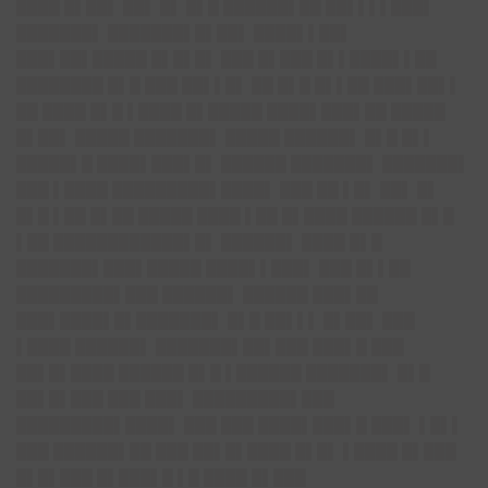
████ █▌██▌ ██▌ █▌ █▌█ ██████▌██ ██▌▌▌▌███▌
███████▌ ███████▌█▌██▌ ████▌▌██▌
███▌██▌█████ █▌█▌█▌ ███ █▌███ █▌▌████▌▌██
████████ █▌█ ███ ██▌▌█▌ ██ █▌█ █▌▌██ ███▌██▌▌
██ ████ █▌█ ▌████ █▌█████ ████▌███▌██ █████
█▌██▌ █████ ███████▌ █████ ██████▌ █▌█ █▌▌
█████▌█ ████▌███▌█▌ ██████ ███████▌ ███████▌
███ ▌████ █████████▌████▌ ███ ██ ▌█▌ ██▌ █▌
█▌█ ▌██ █▌██ █████ ████ ▌██ █▌████ ██████ █▌█
▌██ ████████████▌█▌ ██████▌ ████ █▌█
███████▌███▌█████ ████▌▌███▌ ███ █▌▌██
█████████▌███ ██████▌ ██████ ███▌██
███▌████▌█▌███████▌ █▌█ ██▌▌▌ █▌██▌ ███
▌████ ██████▌ ███████▌██
▌███ █
██▌█ ███
██▌█▌████ ██████ █▌█ ▌██████ ███████▌ █▌█
██▌█▌███ ███ ███▌ █████████▌███
█████████▌████▌ ███ ███ ████▌███▌█ ███▌ ▌█▌▌
███ ██████▌██ ███ ██▌█▌████ █▌█▌ ▌████ █▌███
█▌█▌███ █▌███▌█ ▌█ ████ █▌███