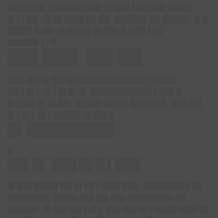
██████ █▌█ █████████▌██ ███ ▌████ █▌█████
█▌▌▌██▌ █▌██ ████ ██ ██▌ ██████▌ ██ █████▌ █▌█
█████ █▌██ ▌█ ██▌██ █▌███ █▌▌██▌▌██
██████▌▌▌█
███ ███▌ ██▌██▌
███▌██▌█▌ ██▌████████████████ ▌███ █▌
██▌▌█▌▌ █▌▌█▌█▌ █▌█████████████ ▌███ █▌
█▌███▌█▌ █▌██▌ █████▌█████ ███████▌ ███▌██▌
█▌▌█▌▌ █▌▌█████▌ █▌██▌█
█▌█████████
█
██▌█▌ ███ █▌█ ▌███
█
▌███ █
████ ██▌█▌██ ▌████ ███▌ █████████▌██
████████▌ █████ ███ ██▌███ █████████▌██
██████▌ █▌███ ██▌▌█▌▌ ███ ███ █▌█ ████▌███▌██