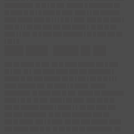
█████████▌ █▌█▌▌█▌██▌ █████▌█ ████████ ██
█▌████ █▌█▌▌█ ████ █▌███▌ ███▌▌▌██ ██████▌
████ █████ ███▌█▌▌▌▌█ █▌▌███▌ ███ █▌██ ███▌▌
███ █▌▌▌██ ██▌███ ██▌███ ████▌▌ █▌██ █▌██
███▌▌▌██▌ █▌█ ███ ███ ██████▌▌█▌█ ███ ██▌██
▌█▌▌█
███ ███▌ ████ █▌██
██▌██ ████▌█▌██▌ ██ █▌████ █████▌██▌█ ███
█▌▌██▌ █▌▌ ██▌████ ████ ███ ██▌███████▌▌
█████ █▌██ ███ █████▌██ █▌▌██▌▌██ █▌█▌▌▌▌
████ ██████ ██▌ ██ ████ ▌█ ████▌ █████
████████▌ █▌████ ███ █▌██▌ █████ ██ ███████▌
████ ▌█▌█▌ █▌██▌ ████ ▌██ ███▌ ███ ██ █▌█▌
██▌██ ██████ ████▌▌████▌▌▌ ██ ██▌███▌██▌
██▌███ ███████▌ █▌██ ███ ██████▌███ ██
██▌█▌████▌ ██▌▌█ ███▌ ██ ██▌███ █████▌████
██▌█████ ███ █▌█▌ █▌██ █▌██ ██ ████████▌ ██