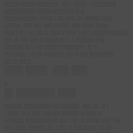
█████ █████ ███████▌ ██▌▌████▌ ▌████████
██████████▌█████ ███████ █▌█
██████████▌▌████▌▌██ ███▌█▌▌████▌▌███
█████▌ ███ ██▌ ███ ████▌▌███ ████▌████
███▌▌█▌▌██ ██▌█▌███▌█ ███▌▌███ ██████ ██████
██▌ █▌██▌███ ██████▌█▌▌▌▌ ██████ ███
██████▌█▌▌▌██ ██████ ██████▌▌ █▌█
█▌▌████▌▌██ █▌█ █████▌██▌█ ███ ████████
██▌█▌██▌█
███ ███▌ ██▌██▌
█
█▌██████▌███
██████ █████████▌██ ██████▌ ██▌▌█▌ █▌▌
▌███▌▌█ █▌███ ███ ██▌██████ █████▌█
██████▌███████████ ██▌▌██ ▌█ ███ █▌███ ▌██
██▌▌███▌██████ ██▌▌██ ▌█ ███ ████▌ █▌██