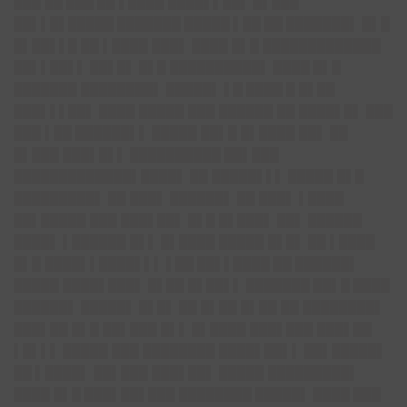
███ ██ ███ ██ ▌████ ████▌▌██▌ █▌███
██▌▌█▌█████ ███████ █████ ▌██ ██ ███████▌ █▌█
█▌██▌▌█ ██ ▌████ ███▌ ████ █▌█ █████████████
██▌▌██▌▌ ██▌█▌ █▌█ ██████████▌ ████ █▌█
███████ ████████▌ █████▌ ▌█ ████ █ █▌██
███▌▌▌██▌ ████ █████ ███ ██████ ██ ████▌█▌ ███
███ ▌██ ██████▌▌ █████ ██▌█ █▌████ ██▌ ██
█▌███ ███▌█▌▌ ██████████ ██▌███
█████████████▌████▌ ██ █████▌▌▌ █████ █▌█
█████████▌ ██ ███▌ ██████▌ ██ ███▌ ▌████
██▌█████ ███ ███▌██▌ █▌█ █▌███▌ ██▌ ██████
████▌ ▌██████ █▌▌ █▌████ █████ █▌█▌ ██ ▌████
█▌█ ████▌▌████▌▌▌ ▌██ ██▌▌████ ██ ██████▌
█████ ████▌███▌ █▌██ █▌██▌▌ ███████ ██▌█ ████
██████▌ █████▌ █▌█▌ ██ █▌██ █▌██ ██ ████████▌
███▌██ █▌█ ██▌███ █▌▌ █▌████ ███▌███ ███▌██
▌█▌▌▌ █████ ███ ████████ ████▌██▌▌ ██▌█████▌
██ ▌████▌ ██▌███ ███▌██▌ █████ █████████▌
████ █▌█ ███▌██▌███ ████████ █████▌ ████ ███