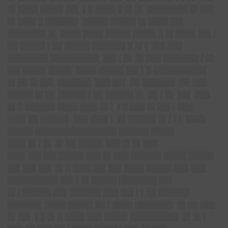
█▌████ ████▌██▌ ▌█ ████ █ █▌█▌ ████████ █▌███
█▌███▌█ ██████▌ █████ █████ █▌████ ██▌
███████▌█▌ ████ ████ █████ ████▌█ █▌████ ██▌▌
██ █████ ▌██ █████ ██████▌█ █▌▌ ██▌███
████████ █████████▌ ██▌▌█▌ █▌███ ███████ ▌█▌
██▌████▌████▌ ████ █████ ██▌▌█ ██████████▌
█▌██ █▌██▌ ██████▌ ███ ██▌ ██ ██████▌ ██ ███
█████ █▌██ █████▌▌██ █████▌█▌ ██ ▌█▌ ██▌ ███
█▌█ ██████ ████ ███▌█▌▌ ▌█ ███ █▌██▌▌███
███▌██ █████▌ ███ ███▌▌ █▌█████▌█▌▌▌▌ ████
█████ ████████████████ ██████ ████▌
███▌█▌▌█▌ █▌██ █████ ███ █▌█▌███
███▌██▌██▌█████ ███ █▌███ ██████ ████▌█████
██▌██▌██▌ █▌█ ███▌██▌██▌████ █████ ███ ███
██████████ ██▌▌█▌█████ ███████▌██▌
█▌▌█████▌██▌ ██████ ███ ██▌▌▌██ ██████
██████▌ ████ █████ ██ ▌████ ███████▌ █▌██ ███
█▌██▌ ▌█ █▌█ ████ ███ ████▌█████████▌ █▌█▌▌