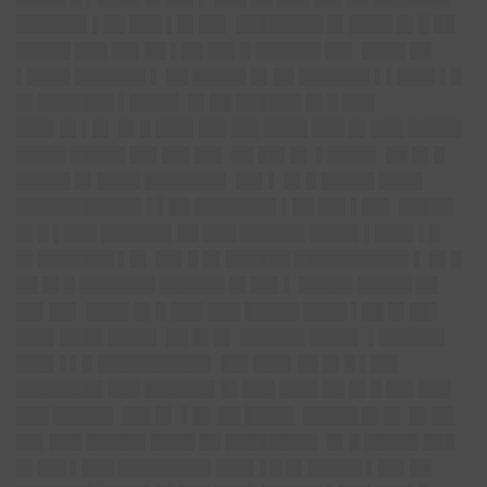
██████▌▌██ ███ ▌█▌██▌ ████████ █▌████ █▌█ ██
█████ ███ ██▌██ ▌██ ██▌█ ██████ ██▌ ████ ██
▌████ ██████▌▌ ██ █████ █▌██ ██████▌▌▌██
█▌▌█
█▌
███████ ▌████▌ █▌██ ██████ █▌█ ███
███▌█▌▌█▌ █▌█ ███▌██▌██▌████ ███ █▌███ █████
████▌█████ ██▌██▌██▌ ██ ██▌█▌ ▌████▌ ██ █▌█
█████ █▌████ ███████▌ ██▌▌ █▌█ █████ ████
███████████▌▌▌██ ███████▌▌██ ██▌▌██▌ █████
█▌█ ▌███ ██████▌██ ███ ██████ ████▌▌██
█▌▌█
█▌
███████ ▌█▌ ██▌█ █▌██████ ██████████▌▌ █▌█
██ █▌█ ███████ ██████ █▌██▌▌ █████ █████ ██
██▌██▌ ████ █▌█ ███ ███ █████ ████ ▌██ █▌██▌
███▌████ ████▌ ██ █▌█▌ ██████ ████▌ ▌██████
███▌▌▌█ ██████████▌ ██▌███▌██ █▌█ ▌██▌
████████ ███ ██████▌█▌███ ███▌██ █▌█ ██▌███
███ █████▌ ██▌█▌ ▌█▌ ██ ████▌ █████ █▌█▌ █▌██
██▌███ █████▌████ ██ ████████▌ █▌█ █████ ███
█▌██▌▌███ ████████▌██
█▌▌█ █▌
█████ ▌██▌██