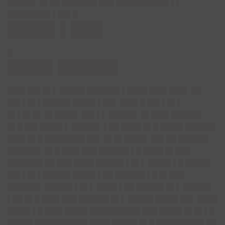
█████▌ █▌██ ███████ ███ ██████████▌▌▌
████████▌▌██▌█
████▌▌███
█
████▌██████
███▌██▌█▌▌ █████ ██████▌▌████ ███▌███▌ ██
██▌▌█▌▌█████▌████▌▌██▌ ███▌█ ██▌▌█▌▌
█▌▌█▌█▌ █▌████▌ ██▌▌▌ █████▌ █▌███▌██████
█▌█ ██▌████▌▌ █████▌ ▌██ ████ █▌█ ████▌██████
███▌█▌█ ████████ ██▌ █▌█▌████▌ ██▌██ ██████
██████▌ █▌█ ███▌███ ██████ ▌█ ████ █▌███
███████ ██ ███ ████ █████▌▌█▌▌ ████▌▌█ █████
██▌▌█▌▌█████▌████▌▌██ ██████ ▌█ █▌███
██████▌ █████▌▌█▌▌ ████ ▌██ █████▌█▌▌ █████▌
▌██ █▌█ ███▌███ ██████ █▌▌ █████ ████▌██▌ ████
████▌▌█ ███▌████▌██████████ ███ ████▌█▌█▌▌█
█████ ██████████▌████ █████ █▌█ █████████▌██