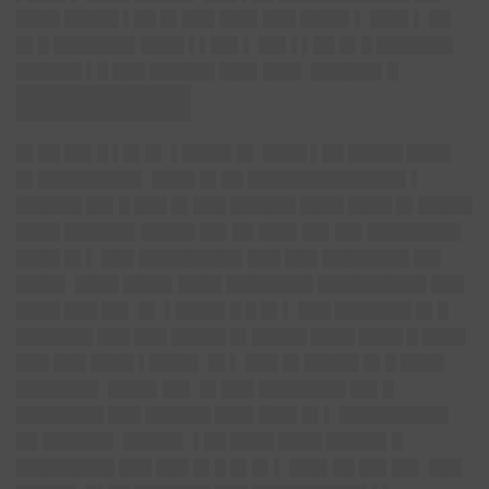
████ █████ ▌██ █▌███ ███▌███ ████▌▌ ███▌▌ ██
█▌█ ███████▌████ ▌▌██▌▌ ██▌▌▌██ █▌█ ███████
██████ ▌█ ███ ██████ ███▌███▌ ██████▌█
████████
█▌██ ██▌█ ▌█▌█▌ ▌████▌█▌ ████ ▌██ █████ ████
█▌█████████▌ ████ █▌██ ██████████████▌▌
██████ ██▌█ ███ █▌███ ██████ ████ ████ █▌█████
████ ██████▌█████ ██▌██ ███▌██▌██▌████████▌
████ █▌▌ ███ █████████▌███ ███ ████████ ██▌
████▌ ████ ████▌████ ████████ ██████████ ███
████ ███ ██▌ █▌ ▌████▌█ █ █▌▌ ███ ███████ █▌█
███████ ███ ███ █████ █▌█████ ████ ████ █ ████
███ ███ ████ ▌████▌ █▌▌ ███ █▌█████ █▌█ ████
███████▌ ████▌██▌ █▌███ ████████ ██▌█
████████ ███ ██████ ███▌███▌█▌▌ ██████████
██ ██████▌ █████▌ ▌██ ████ ████ █████▌█
█████████ ███ ███ █▌█ █▌█▌▌ ███▌██ ██▌██▌ ███