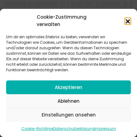
███████ ██ ███████▌ █▌█ █▌██ ██▌▌█ ██████▌ █▌█
█████ ██▌██ █████████▌▌ █▌█ ██████ ██▌▌█ █▌█
Cookie-Zustimmung
█████ ███████▌ █▌█ █▌▌████▌▌██ ██████▌▌ █▌██
verwalten
█████▌██▌█▌ ▌█ ███ █▌█ ████▌███
█████████████ ███ █████▌█████ █████████▌
Um dir ein optimales Erlebnis zu bieten, verwenden wir
███▌▌▌ ███ ███▌ █████████████▌ ███████ █▌█
Technologien wie Cookies, um Geräteinformationen zu speichern
█████████▌██ ███ ███ █████████ ██▌▌█ █▌█ ███
und/oder darauf zuzugreifen. Wenn du diesen Technologien
zustimmst, können wir Daten wie das Surfverhalten oder eindeutige
███ ██▌████ ██████▌ ███▌▌▌ ███ ███▌
IDs auf dieser Website verarbeiten. Wenn du deine Zustimmung
█████▌█████▌ ▌█▌ ██ ████████▌▌ █████ ██▌▌▌█
nicht erteilst oder zurückziehst, können bestimmte Merkmale und
█▌▌ █▌███ ████▌█████ ██▌ █▌ ███▌████▌ ███▌██▌
Funktionen beeinträchtigt werden.
████████████ █▌██ █▌█▌█ ███ ██▌███ ██▌▌██
███████ ██████▌ ███ ███ ███ █▌█▌█ ████████
Akzeptieren
████████ █▌██▌ ████ ███ ██████ ██████▌█▌ ██
█▌██ ██ ▌████ ████▌█▌▌▌ █▌█ █▌██ ██▌▌█
Ablehnen
████▌█▌▌ ████████
█████▌████▌█▌███▌██▌█▌███▌█ ██▌
Einstellungen ansehen
████▌▌██▌██▌ ███ █▌██▌██ ███ ███ █▌▌███▌ ███
███ █████▌███▌ ███ ███ ███████▌███ ████ ███
Cookie-Richtlinie
Datenschutzerklärung
Impressum
███ █▌████▌██▌██████▌▌▌███ ████▌██▌ ██ ███▌█