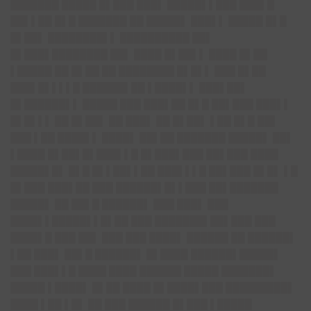
███████ █████ █▌███ ███▌ █████▌▌███ ███▌█
██▌▌██ █▌█ ███████ ██ █████▌ ███▌▌ █████ █▌█
█▌██▌ ████████▌▌ ██████████ ██▌
█▌███▌████████ ██▌ ████ █▌██▌▌ ████ █▌██
▌█████ ██ █▌██ ██ ████████ █▌█▌▌ ███ █▌██
███▌█▌▌▌▌█ ██████▌██ ▌████▌▌ ███▌██▌
█▌██████▌▌ █████ ███ ███▌██ █▌█ ██▌███ ███▌▌
█▌█▌▌▌ ██ █▌██▌ ██ ███▌ ██ █▌██▌ ▌██ █▌█ ██▌
███ ▌██ ████▌▌ ████▌ ██▌██ ███████ █████▌ ██▌
▌████ █▌██▌█▌██
█▌▌█ █▌
███▌███ ██▌███ ████
█████▌█▌ █▌█ █▌▌██▌▌██ ███▌▌▌█ ██▌███ █▌█▌ ▌█
█▌███ ███▌██ ███ ██████▌█▌▌███ ██▌███████
█████▌ ██ ██▌█ ██████▌ ███ ███▌ ███
████▌▌█████▌▌█▌██ ███ ███████▌██▌███ ███
████▌█ ███ ██▌ ███ ███ ████▌ ██████ ██ ██████▌
▌██ ███▌ ██▌█ ██████▌ █▌████ ██████▌█████▌
███ ███▌▌█ ████ ████ ██████ █████ ███████▌
█████ ▌████▌ █▌██ ████ █▌████▌███ █████████▌
████ ▌██ ▌█▌ ██ ███ ██████ █▌███ ▌█████