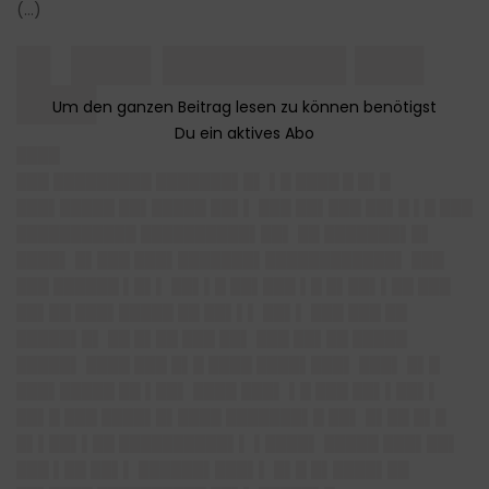
(…)
█▌ ███▌████████ ███
███▌
████
███ █████████ ███████▌█▌ ▌█
████ █
█▌█
███▌█████ ██▌█████ ██▌▌ ███ ██▌███ ██▌█ ▌█ ███
███████████ ██████████▌██▌ ██ ███████▌█▌
████▌ █▌███ ███▌███████▌████████████▌ ███
███ ██████ ▌█▌▌ ██▌▌█ ██▌███ ▌█ █▌██▌▌██ ███
██▌██ ███▌█████ ██ ██▌▌▌ ██▌▌ ███ ███ ██
█████▌█▌ ██ █▌██ ███ ██▌ ███ ██▌██ █████
█████▌ ████ ███ █▌█ ████ ████▌███▌ ███▌ █▌█
███▌█████ ██ ▌██▌ ████ ███▌ ▌█ ███ ██▌▌██▌▌
██▌█ ███ ████▌█▌████ ███████▌█ ██▌ █▌██ █▌█
█▌▌██▌▌██ ██████████▌▌ ▌████▌ █████ ███▌██▌
███ ▌██ ██▌▌ ██████▌███▌▌ █▌█ █▌████▌██