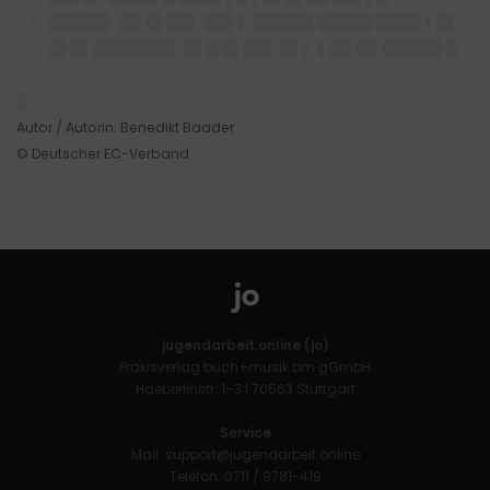
█████▌ ██ █▌██▌ ██▌▌ █████▌█████ ████ ▌█▌
█▌█▌███████▌ █▌█ █▌██▌ █▌▌ ▌██ ██ █████▌█
█
Autor / Autorin: Benedikt Baader
© Deutscher EC-Verband
jugendarbeit.online (jo)
Praxisverlag buch+musik bm gGmbH
Haeberlinstr. 1–3 | 70563 Stuttgart
Service
Mail:
support@jugendarbeit.online
Telefon: 0711 / 9781-419