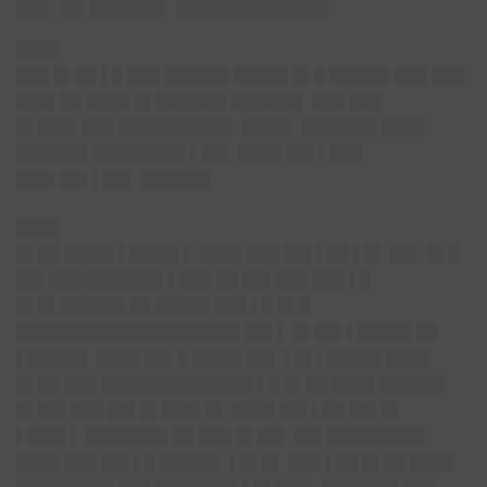
████
███ █▌██ ▌█ ███ ██████ █████ █▌█ █████▌███ ███
███▌██ ████ █▌██████▌██████▌ ███ ███
█▌███▌███ ██████████▌ ████▌ ███████ ████
██████▌████████▌▌██▌ ████ ██▌▌███
███▌██▌▌██▌ ██████▌
████
█▌██ ████▌▌████▌▌ ████ ███ ██▌▌██ ▌█▌ ██▌ █▌█
██▌██████████▌▌███ ██ ██▌███ ███ ▌█
█▌█▌██████ ██ █████ ███ ▌█ █▌█
████████████████████▌██▌▌ █▌██▌▌█████ ██
▌█████▌ ████ ██▌█ ████▌██▌ ▌█▌▌█████ ████
█▌██ ███ ██████████████ ▌█ █▌██ ████ ██████
█▌██▌███ ██▌█▌███▌█▌ ████ ██▌▌██ ██▌█▌
▌███▌▌ ███████▌██ ███ █▌██▌ ██▌█████████
████ ███ ██▌▌█ █████▌ ▌█▌█▌ ███ ▌██ █▌██ ████