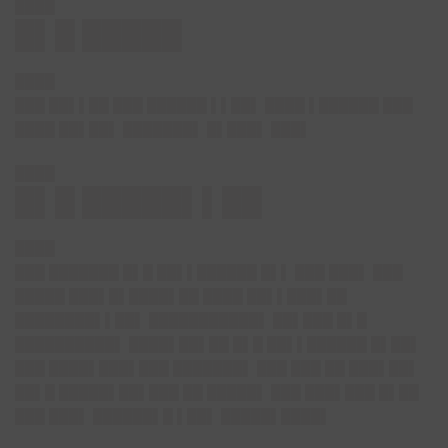
████
█▌█ █████
████
███ ██▌▌██ ███ ██████ ▌▌██▌ ████ ▌██████ ███
████ ██▌██▌ ███████▌ █▌███▌ ███▌
████
█▌█ █████▌▌██
████
███ ███████ █▌█ ██▌▌██████ █▌▌ ███ ███▌ ███
█████ ███▌█▌████▌██ ████ ██▌▌███▌██
████████▌▌██▌ ███████████▌ ██▌███ █▌█
██████████▌ ████▌██▌██ █▌█ ██▌▌██████ █▌██▌
███ ████▌███▌███ ███████▌ ███ ███ ██ ███▌██▌
██▌█ █████▌██▌███ ██ █████▌ ███ ███▌███ █▌██
███ ███▌ ██████▌█ ▌██▌ █████▌████▌