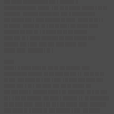
██▌████ ██████████ ██▌▌ █████▌█
████████████▌ ████▌ ▌█▌ █▌█ ████▌█████ ▌█▌█▌
██████▌ ██████ █
████ █
█▌ ██▌█ █████████
██▌█████ ██▌▌ ███ ██████ █▌███▌ ████ █▌█▌▌▌
█▌████▌ ████▌█▌ █▌▌██ █▌██▌▌██ ████▌███▌
██████ ██ ██▌█▌ ▌█
████ ██
█▌██ █████
███▌██▌█▌▌ ████ ██████▌██ ███ █████ ███
█████▌ ██▌▌██▌ ███ ██▌ ███ ████▌███▌
████▌███▌ ██████ ▌█▌▌
████
████ ▌█
████ █
██▌█▌ ██ █▌██ █████▌ ███
█████████ █████▌ █▌██ ███ ██ ██▌▌▌ ██ █▌█▌█▌
█▌██▌ ██▌████ █▌▌██▌▌██▌ ▌█ ███ ███ ███▌██▌
████▌██▌ ▌█▌▌ ██ ███▌██▌ ██ █▌████▌ ██
██▌██▌███▌▌ █████▌████ ▌█▌ ██████▌ █▌█ █▌██▌
█▌▌ ▌██ ██ █████▌ ██ ███▌▌ █████▌▌▌ █▌███████▌
█▌██ ███ ███▌ ███ ▌█▌ █▌▌██ ████▌███▌ ██████▌
███ ████ █▌█ ████ █▌██▌█████▌▌██▌ ██ ████▌