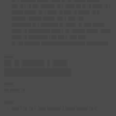
█▌█ ██████ ████▌████ █▌██ █████ █████
██▌█▌▌█▌██▌██████ █▌▌ ███▌██ █▌█▌████ █▌▌
████▌████▌ █▌█ ████ █▌███ █▌████▌ █▌█
█████▌█████▌█████ ██▌▌ ███ ███
███████▌█▌▌███████ █▌████▌ █▌███ █████
████ █▌████████▌███▌▌ █▌█████▌████▌ ████
████ █▌███████▌▌██ ██▌█ ███ ███
█▌██▌██████ █████████████████ ████████▌
████
█▌█ ████▌▌███
█████████████
████
██ ████ █▌
████
███ ▌█▌ █▌▌ ███ █████▌▌████ ████▌█▌█