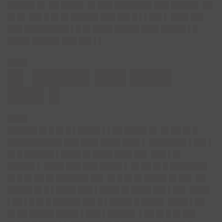
█████▌█▌ ██ ████▌ █▌███ ███████▌███ █████▌ ██
█▌█▌ ██▌█ █▌█▌█████▌███ ██▌█ ▌▌██▌▌ ███▌██▌
███ █████████ ▌█ █▌████ █████ ███▌█████ ▌█
████▌█████▌███ ██▌▌▌
████
█▌ █████▌███ ████
███▌█
████
██████ █▌█ █▌█ ▌████▌▌▌██ ████▌█▌ █▌██ █▌█
███████████ ███ ███▌████ ███▌▌ ███████▌▌██▌▌
█▌█ ██████ ▌████ █▌████ ███▌██▌ ███ ▌█▌
█████▌▌ ████ ███ ███ ████▌▌ █▌██ █▌█ ███████▌
█▌█ █▌██ █▌██████▌██▌ █▌█ █▌█▌████▌█▌██▌ ██
█████ █▌█ ▌████ ███ ▌████ █▌████ ██▌▌██▌ ████
▌██ ▌█ █▌█ █████▌██▌█ ▌████▌█ ████▌ ████ ▌██
█▌██ █████ ████▌▌███ ▌█████▌ ▌██ █▌█ █▌██▌