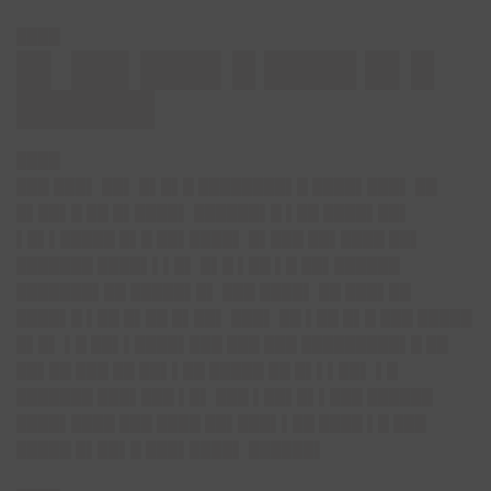
████
█▌ ██▌███▌█ ████ █▌█
██████
████
███ ███▌ ██▌ █▌█▌█ ████████▌█ ████▌███▌ ██
█▌██▌█ ██ █▌████▌ ██████▌█ ▌██ ████▌██▌
▌█▌▌█████ █▌█ ██▌████▌ █▌███ ██▌████ ██▌
███████ ████▌▌▌█▌ █▌█ ▌██ ▌█ ██▌██████
███████▌██ █████▌█▌ ███ ████▌ ██ ███▌██
████▌█ ▌██ █▌██ █▌██▌ ███▌ ██ ▌██ █▌█ ███ █████
█▌█▌ ▌█ ██▌▌████▌███ ███ ███ █████████▌█ ██
██▌██ ███ ██ ██▌▌██ █████ ██ █▌▌▌██▌ ▌█
███████ ███▌███ ▌█▌ ███ ▌██▌█▌▌███ ██████
████▌████ ███ ████ ██▌███▌▌██ ████ ▌█ ███
█████ █▌██▌█ ███▌████▌ ██████▌