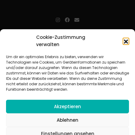
jugendarbeit.online
- kurz jo - ist der Online-Materialpool für
Cookie-Zustimmung
Mitarbeitende in der christlichen Kinder-, Jugend- und jungen
verwalten
Erwachsenenarbeit. Auf
jo
findet man unkompliziert und schnell
zahlreiche praxiserprobte Materialien und gewinnt so Zeit für
Beziehungsarbeit.
Um dir ein optimales Erlebnis zu bieten, verwenden wir
Technologien wie Cookies, um Geräteinformationen zu speichern
und/oder darauf zuzugreifen. Wenn du diesen Technologien
Beteiligte Verbände
zustimmst, können wir Daten wie das Surfverhalten oder eindeutige
CVJM-Landesverband Bayern e. V.
|
CVJM-Gesamtverband in
IDs auf dieser Website verarbeiten. Wenn du deine Zustimmung
Deutschland e. V.
nicht erteilst oder zurückziehst, können bestimmte Merkmale und
CVJM-Westbund e. V.
|
Deutscher Jugendverband „Entschieden für
Funktionen beeinträchtigt werden.
Christus“ e. V.
Evangelisches Jugendwerk in Württemberg
Akzeptieren
Ablehnen
Einstellungen ansehen