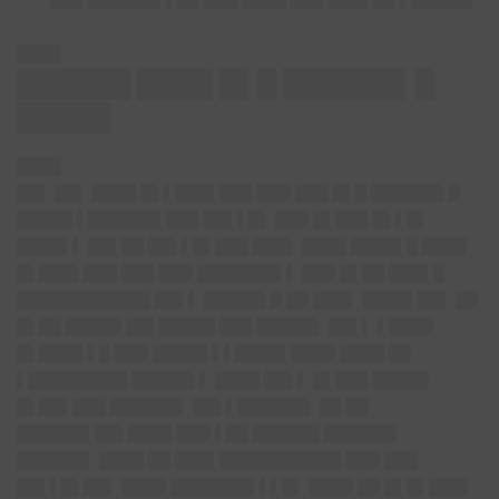
████
██████ ████ █▌█ ██████▌█
█████
████
██▌ ██▌ ████ █▌▌███▌███ ███ ███ █▌█ ██████▌█
█████ ▌██████▌███ ██▌▌█▌ ███ █▌███ █▌▌█▌
████▌▌ ██▌██ ██▌▌█▌███ ███▌ ████ ████▌█ ████
█▌███▌███ ███ ███ ███████▌▌ ███ █▌██ ███▌█
████████████ ██▌▌ █████▌█ ██ ███▌ ████▌██▌ ██
█▌██ █████ ██▌█████ ███ █████▌ ██▌▌ ▌████
█▌████ ▌█ ███ █████ ▌▌████▌████ ████ ██
▌█████████ █████▌▌ ████ ██▌▌ █▌███ █████
█▌██▌███ ██████▌ ██▌▌██████▌ ██ ██
██████▌██▌████ ███ ▌██ ██████ ██████▌
██████▌ ████ ██ ███▌███████████ ███ ███
██▌▌█▌██▌ ████ ███████▌▌▌█▌ ████ ██ █▌█▌███▌