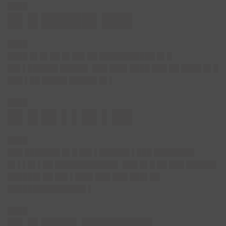
████
█▌█ █████▌███
████
████ █▌█▌██ █▌██▌██ ███████████ █▌█
██▌▌██████ █████▌ ███ ███▌████ ███ ██ ████ █▌█
███ ▌██ █████ █████▌█▌▌
████
█▌█ █▌▌▌█▌▌██
████
███ ███████ █▌█ ██▌▌██████ ▌███ ████████
█▌▌▌█▌▌██ ████████████▌ ███ █▌█ ██ ███ ██████
██████▌██ ██▌▌███▌███ ███ ███▌██
███████████████▌▌
████
█▌█ ███▌███████