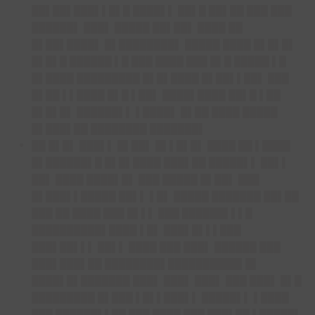
██▌██▌███▌▌█▌█ ████▌▌ ██▌█ ██▌██ ███ ███
██████▌ ███▌ █████ ██▌██▌ ████ ██
█▌██▌████▌ █▌████████▌ █████ ████ █▌█▌█▌
█▌█▌█ ██████ ▌█ ███ ████ ███ █▌█ █████ ▌█
█▌████ █████████ █▌█▌████ █▌██▌▌██▌ ███
█▌██ ▌▌████ █▌█ ▌██▌ ████▌████ ██▌█ ▌██
█▌█▌█▌ ██████▌▌ ▌████▌ █▌██ ████ █████
█▌███▌██ ████████ ███████▌
██ █▌█▌ ███▌▌ █▌██▌ █▌▌█▌█▌ ████ ██ ▌████
█▌██████▌█ █▌█▌████ ███▌██ █████▌▌ ██▌▌
██▌ ████ ████▌█▌ ███ █████ █▌██▌ ███
█▌███▌▌█████ ██▌▌ ▌█▌ █████ ███████ ██▌██
███ ██ ████ ███ █▌▌▌ ███ ██████▌▌▌█
██████████▌████ ▌█▌ ███▌█▌▌▌███
███▌██▌▌▌ ██▌▌ ████ ███ ███▌ ██████ ███
███▌███▌██ ████████▌██████████▌█▌
████▌█▌███████ ███▌ ███▌ ███▌ ███ ███▌ █▌█
█████████ █▌███ ▌█▌▌███▌▌ █████▌▌ ▌████
███ ██████▌▌██ ███ ████ ███ ███▌██ ▌█████▌