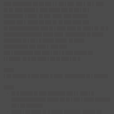
███ ███████▌██ ██ ██▌▌▌ ██ ▌██▌ ██▌▌ █▌▌ ███
█▌█▌ ███ ████▌▌ ███ ████▌██▌█▌██ ▌█▌▌
███████▌ ▌███▌ █▌██▌ ███▌ ███ ██████
████▌██▌▌ ████ ██ ██▌█▌ █▌███ ███▌██▌
█▌████████████ ███ █▌▌███▌███▌█▌ ███ ▌█▌ █▌█
███████████████ ████ ███▌ ████████ █▌████▌
███████ █▌▌██ ▌█ ████▌████▌ █▌████
█████████▌██▌███▌▌ ███ ███
██▌▌███████▌██▌███ ▌██ ▌█ ███ █████ ██
▌▌████▌ █▌█ ██ ███▌▌██ █▌███ ▌█▌█
████
▌██ █████▌█ ███ ███▌█ ███▌ ████████ █▌▌█████▌
████
█▌█ █████ █▌███ ███████ ██▌▌▌ ███ ▌█
█████████████▌████▌██ █▌▌██▌▌████ ██████
██ ▌██ ██████▌
████ ▌██ ████ █▌█ ████▌██████▌ █████ ██