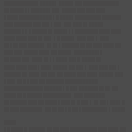
███████████▌█████▌ █████ ██▌████████████
█▌████▌▌▌██████▌██▌ █████ ██▌███ ███
▌███▌███████████ ▌█ ████▌█████████ ██████▌
███ ██████ ██▌██▌▌██▌ ██▌███ █▌█████
█████▌▌▌ ▌█████ █▌████▌▌▌████████ ███▌███▌
███▌███▌███ █▌██▌ ▌█ ████▌ ███ ██▌▌ ███
█▌▌█▌██▌█████▌ █▌█▌▌██████ █▌██ ███ ███▌██
███ ██▌ ████▌███▌██ ████▌ ████████▌▌
█▌███▌██▌ ███▌█▌▌▌████ ██▌█ ████▌█▌
███▌███▌███ ▌███▌█████ ██ ██▌▌ ███ ███ ██▌▌
█████▌█▌ ███▌██ ██▌██ ████ ███ ███▌█████ ███
▌██▌ █▌█ ▌██▌██ ██████ ███████████
█████████████ ██████ ▌█ ██▌██████▌█▌█▌ ██
████ █▌█ █████ █████████▌ ███ ███████
█▌█████▌███ ██ ████ ▌███ █▌█ ██▌▌ █▌██ ▌███▌█
█▌███ ███████▌ ██ █▌██ ▌█ ██ ▌████████▌▌████▌
████
▌█ ████ █ █████▌ █▌██ ███ █████████ ███ ███▌██