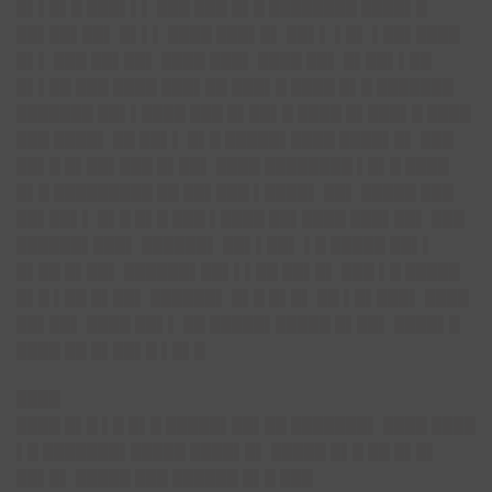
█▌▌█▌█ ███▌▌▌ ███ ███ █▌█ ████████ ████▌█
██▌██▌██▌ █▌▌▌ ████ ███▌█▌ ██▌▌ ▌█▌ ▌██▌████
█▌▌ ███ ██▌██▌ ████ ███▌ ████ ██▌ █▌██▌▌██
█▌▌██ ███ ████ ███▌██ ███▌█ ████ █▌█ ███████
███████ ██▌▌████ ███ █▌██▌█ ████ █▌███▌█ ████
███ ████▌ ██ ██▌▌ █▌█ █████▌████ ████▌█▌ ███
██▌█ █▌██▌███ █▌██▌ ████ ████████ ▌█▌█ ████
█▌█ █████████ ██ ██▌███ ▌████▌ ██▌ █████ ███
██▌██▌▌ █▌█ █▌█ ███ ▌████ ██▌████ ███▌██▌ ███
██████▌███▌ ██████▌ ██▌▌██▌ ▌█ █████ ██▌▌
█▌██ █▌██▌ ██████▌██▌▌▌██ ██▌█▌ ███ ▌█ █████
█▌█ ▌██ █▌██▌ ██████▌ █▌█ █▌█▌ ██ ▌█▌███▌ ████
██▌██▌ ████ ██▌▌ ██ █████▌█████ █▌██▌ ████▌█
████ ██ █▌██▌█ ▌█▌█
████
████ █▌█ ▌█ █▌█ █████▌██▌██ ███████▌ ████ ████
▌█ ███████▌█████ ████▌█▌ █████ █▌█ ██ █▌█▌
██▌█▌ █████ ███ ██████ █▌█ ███