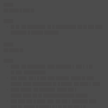
████
██ ████ █ ███ █▌
████
█▌█▌ ██ ███████▌ █▌█ ████████▌██ █▌██▌███
██████▌█ █████ ██████
████
██ ████ █▌
████
███▌ ██ ███████▌ ███ ██████▌▌ ██▌▌ ▌█▌
█▌██▌ █████████
██▌███▌ ██ ▌█ ██▌███ █████▌ ████ █▌███
████▌███▌████████ █▌█ ████▌ ██ ███▌▌ ███
███▌████▌ ██ ██████▌ ████ ██▌▌
████▌███▌██ █▌█████████████ █████
██▌███ ██▌█ ███▌ ██▌ ██ ██▌▌ ██████▌███
██▌█▌ ████▌█ ████ ▌█ ▌█▌█▌██ ██▌▌█