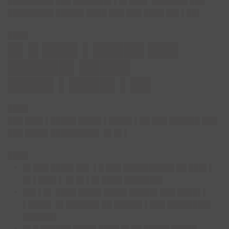
█████████ ███ ███████▌▌█▌███▌ ███████ ███
█████████ █████▌████ ███ ███ ████ ██▌▌██▌
████
█▌█ ███▌▌█████ ███
██████▌█████
████▌▌████▌▌██
████
███ ███▌▌█████ ████▌▌████▌▌██ ███ ██████ ███
███ ████▌█████████▌ █▌█▌▌
████
█▌███ ████▌██▌ ▌█ ███ ██████████ ██ ███▌▌
█▌▌███▌▌ █▌█▌▌█▌████ ███████▌
██▌▌█▌ ████ ████▌████▌█████▌███ ████▌▌
▌████▌ █▌██████▌██ █████▌▌███ ████████▌
██████▌