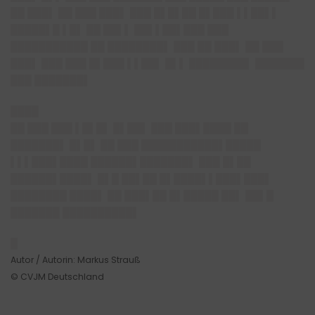
██ ███▌ ██ ███ ███▌ ███ █▌█▌██ █▌███ ▌▌██▌▌
█████▌█ ▌█▌ ██ ██▌▌ ██▌▌██▌███ ███
███████████ ██ ████████▌ ███ ██ ███▌ ██ ███
███▌ ███ ███ █▌███ ▌▌██▌ █▌▌ ████████▌ ███████
███ ███████▌
████
██ ███ ███ ▌█▌█▌ █▌██▌ ███ ███▌████ ██
███████▌ █▌█▌ ██ ███ ███████████▌█████
▌▌▌███▌████ ██████▌███████▌ ███ █▌██
██████▌████▌ █▌█ ██▌██ █▌████▌▌███▌███▌
████████ ████▌ ██ ███▌██ █▌█████ ██▌ ██▌█
███████ ██████████▌
█
Autor / Autorin: Markus Strauß
© CVJM Deutschland