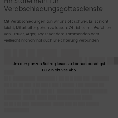
Ein Statement für
Verabschiedungsgottesdienste
Mit Verabschiedungen tun wir uns oft schwer. Es ist nicht
leicht, Mitarbeiter gehen zu lassen. Oft ist es mit Gefühlen
von Trauer, Ärger, Angst vor dem Kommenden oder
vielleicht manchmal auch Erleichterung verbunden.
█▌█ █▌█▌████▌ ████
████████▌████████▌▌███▌██
████
█▌▌ ████████▌███████ ▌██ █▌█ ███ ██▌ ██████▌
██ ▌█▌ █▌██▌ ▌█▌██▌▌██▌▌████▌▌██ █████ ██
▌█████▌ ██▌ ▌█▌ ██ █▌▌ ██████▌██ ███ ██████▌
██████▌ ████▌████ ███ █████████ ████
█▌█▌▌█▌██▌ ███████▌ ████ ██▌█▌██▌█████
█████████▌