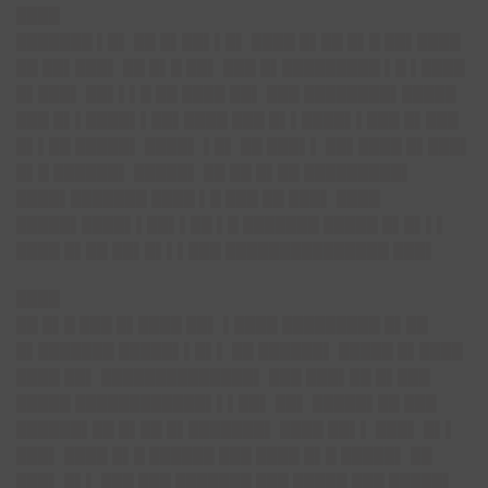
████
███████ ▌█▌ ██ █▌██▌▌█▌ ████ █▌██ █▌█ ██▌████
██ ██▌███▌ ██ █▌█ ██▌ ███ █▌█████████ ▌█ ▌████
█▌███▌ ██▌▌▌█ ██ ████ ██▌ ███ ████████▌█████
███ █▌▌████▌▌██▌████ ███ █▌▌████▌▌███ █▌███
█▌▌██ █████▌ ████▌ ▌█▌ ██ ███▌▌ ██▌████ █▌███▌
█▌█ ██████▌ █████▌ ██ ██ █▌██ █████████▌
████▌███████ ████ ▌█ ███ ██ ███▌ ████
█████▌████▌▌██▌▌██ ▌█ ███████ █████ █▌█▌▌▌
████ █▌██ ██▌█▌▌▌███ ███████████████ ███▌
████
██ █▌█ ███ █▌████ ██▌ ▌████ █████████ █▌██
█▌███████ █████▌▌█▌▌ ██ ██████▌ █████ █▌████
████ ██▌ ██████████████▌ ███ ███▌██ █▌███
█████ ████████████▌▌▌██▌ ██▌ █████▌██ ███
██████▌██ █▌██ █▌███████▌ ████ ██▌▌ ███▌ █▌▌
███▌ ████ █▌█ ██████ ███ ████ █▌█ █████▌ ██
███▌ █▌▌ ███ ███ ███████ ███ █████ ███ █████▌