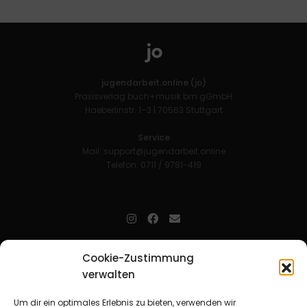
jugendarbeit.online (jo)
Praxisverlag buch+musik bm gGmbH
Haeberlinstr. 1–3 | 70563 Stuttgart
Service
Mail:
support@jugendarbeit.online
Telefon: 0711 / 9781-419
jugendarbeit.online
- kurz jo - ist der Online-Materialpool für
Cookie-Zustimmung
Mitarbeitende in der christlichen Kinder-, Jugend- und jungen
verwalten
Erwachsenenarbeit. Auf
jo
findet man unkompliziert und schnell
zahlreiche praxiserprobte Materialien und gewinnt so Zeit für
Beziehungsarbeit.
Um dir ein optimales Erlebnis zu bieten, verwenden wir