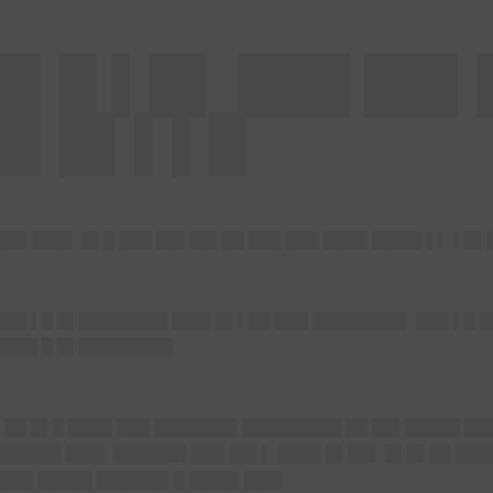
█▌█ ▌█▌ ███ ██▌
██▌█▌▌▌█
██▌███▌ █▌█ ███ ██▌██▌██ ███ ███ ████ ████▌▌▌ ▌█▌
███ ▌█ █▌████████ ███▌█▌▌██ ███ ████████▌ ███ ▌█ 
████ █ █▌████████▌
▌██ █▌█ ████ ███ ███████▌█████████ ██ ██▌█████ ██
█████▌███▌ ██████▌███ ██▌▌ ████ █▌██▌ █▌█▌██ ███
▌███ █████ ██████▌█ ████▌███▌