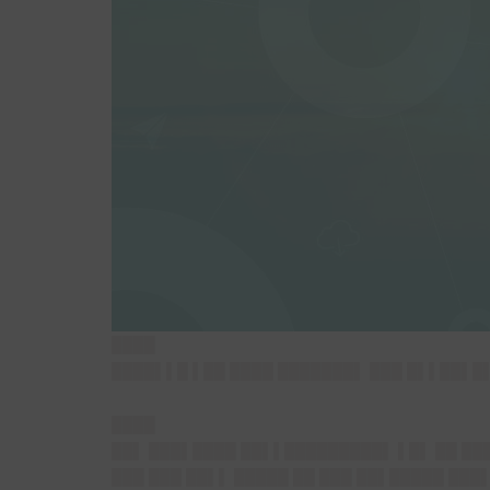
████
████▌▌█ ▌██ ████ ███████▌ ███ █▌▌██▌█
████
██▌ ███▌████ ██▌▌█████████▌ ▌█▌ ██ ██
███ ███ ██▌▌ █████ ██ ███ ██▌█████ ███