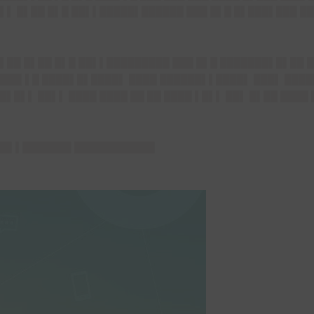
▌▌ █▌██ █▌█ ██▌▌█████▌██████ ███ █▌█ █▌███▌███ █
▌██ █▌██ █▌█ ██▌▌█████████ ███ █▌█ ███████▌█▌██ 
██▌▌█ ████▌█▌████▌ ████ ██████▌▌████▌ ███▌ █████
▌█▌▌ ██▌▌ ████ ████ ██ ██ ████ ▌█▌▌ ██▌ █▌██ ████
 ██▌▌███████ ███████████▌