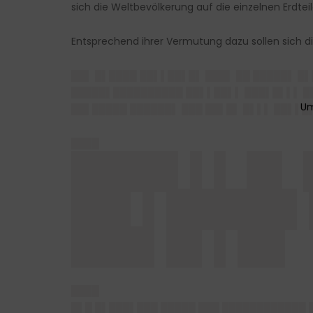
sich die Weltbevölkerung auf die einzelnen Erdtei
Entsprechend ihrer Vermutung dazu sollen sich d
██▌ █▌████ ██▌▌██▌█▌ ███▌ ██ █████▌ █
█████▌██████████ ██▌▌██▌▌ ███▌█▌▌▌ █▌
██▌█████ ██████▌ ███ ██▌█▌ █▌▌▌ ██▌▌█
████
████▌▌▌ █▌ 
██▌▌█████▌
███▌█▌▌██
████
█▌█ █▌███▌███ █████ ███ ████████████ 