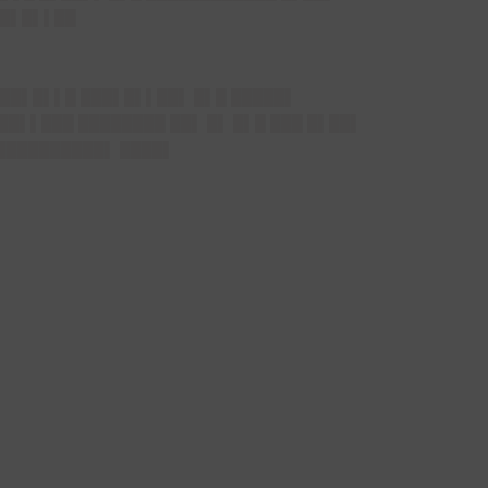
██▌█▌▌██
███▌█▌▌█ ███▌█▌▌██▌ █▌█ █████▌
█▌▌███ ████████ ██▌ █▌ █▌█ ███ █▌██▌
 ██████████▌ ████▌