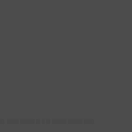
█▌ ████ █████ █▌█ █▌█████ █████ ███▌