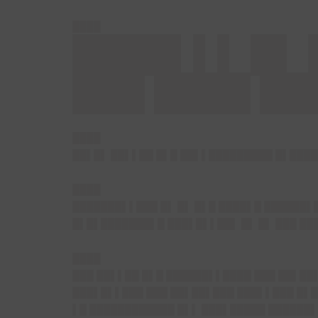
████
████▌▌▌ █▌ 
███ ████ █
████
██▌█▌ ██▌▌██ █▌█ ██▌▌█████████ █▌████
████
███████▌▌███ █▌ █▌ █▌█ ████▌█ ██████▌
█▌█▌███████▌█ ███▌█▌▌██▌ █▌ █▌ ███ ██
████
███ ██▌▌██ █▌█ ██████▌▌████ ███ ██▌██
███▌█▌▌███ ███ ██▌██▌███ ███▌▌███ █▌█
▌█ ████████████ █▌▌ ███▌█████ ██████