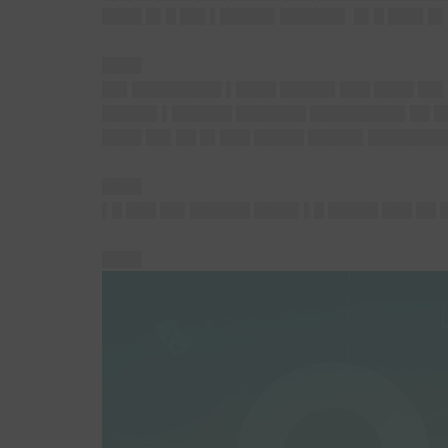
████ █▌█ ██▌▌█████▌██████▌ █▌█ ███▌█▌
████
██▌█████████ ▌████ █████▌███ ████ ██▌
█████▌▌██████ ███████ █████████▌██ ██
████ ██▌██ █▌███ █████ █████▌█████████
████
▌█ ███ ██▌██████ ████▌▌█ █████ ███ ██
████