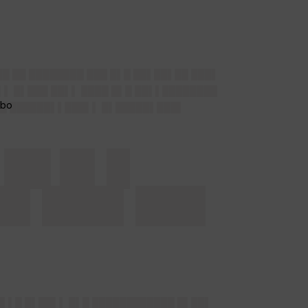
█ ██ ████████ ███ █▌█ ██▌██▌██ ███▌
▌▌ █▌███ ██▌▌ ████ █▌█ ██▌▌████████
▌█ ██████▌▌███▌▌ █▌█████▌███▌
▌██ █▌█
 █▌███▌███
█▌▌█ █▌██▌▌ █▌█ ████████████ █▌██▌