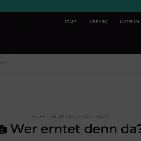
START
ÜBER JO
MATERIA
da?"
EINHEIT | HINTERGRUND/ GRUNDSATZ
Wer erntet denn da