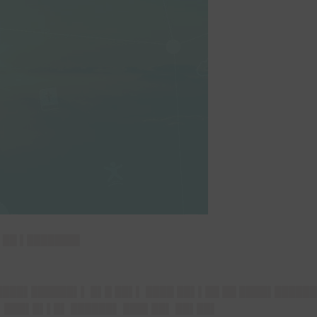
▌██ ▌███████▌
████▌██████▌▌ █▌█ ██▌▌ ████ ██▌▌██ ██ ████▌██████
▌ ███▌█▌▌█▌ ██████▌ ███▌██▌ ██▌██▌