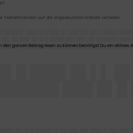
le?
ie Teilnehmenden auf die angedeuteten Erdteile verteilen.
▌█ ██████▌ ████ █▌█ ███▌█▌▌███ ███ ██▌▌█████▌█████
██▌ ██ ███▌ ██ █▌█ █████ ██▌▌██▌▌██ ██████▌▌███▌
▌████▌ █▌██ █████ ██▌███ ███████▌▌▌ ████ ██▌▌██▌
█▌█ ███▌█▌▌▌ █
██████ ███ █▌█
████▌▌██ ▌█ █▌█ ███▌▌█ ███ ███ ███ ████ █▌███ ███▌