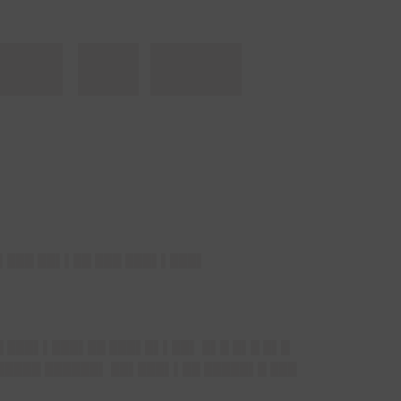
██▌██ ███
▌
█▌███ ██▌▌██ ███ ███▌▌███▌
█ ███▌▌███▌██ ███▌█▌▌██▌ █▌█ █▌█ █▌█
█████ ██████▌ ██▌███▌▌██ █████▌█ ███