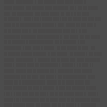
████▌███████▌▌ ██ █████ ███ ███▌███▌█
███▌████▌ ██ █████ ███ ██████▌ █▌▌██ █▌████
██▌ ██ ██████▌ ██ ███▌███▌ █▌██ ▌█ █▌███
█▌████▌▌ ███ ▌██ ▌████ ██▌▌██ █▌███▌██ ██▌██▌
███ █▌█ █████████ █████ ▌██▌ ████ █▌██ ██▌█
█▌█ ████ ██▌▌ ██ ██████████ ███ █▌▌█ ██
███████ ██████ █████████▌▌ ██ ███▌ █▌██ ████
█▌█ █████▌█ ███ ██████▌ █▌█ █████▌▌██
███████▌▌██▌ ███ ▌████▌ █▌██ ████ █▌██▌ ██
█▌█████ ████▌█████▌ ▌██ ████▌ █▌████▌▌██ ███
████▌███████▌▌ ████ ▌██ █▌███ ██▌███ ██████▌
███▌▌ ████ ███ █▌███████▌▌ ████▌▌▌█ ██▌▌▌
████▌ ████ ██ █▌█████ █▌▌██████▌███ ████
███████ ██ █▌██▌ ██ ███▌▌██ █████████▌ ███
████ █▌█ █████████▌ ████ █▌█ ███▌███▌██
███▌██████ █▌██▌▌██ ██▌█ ██▌██ █████▌████
▌█▌▌ ▌██ ██▌██ █▌██▌▌ █▌█ ██ ████ ███▌▌ ███▌▌
████ ▌█ ▌██████ ▌██ █▌███ ███ █▌█ ██████▌███▌
███▌█ ███▌███▌██ ███▌ ██ █▌█ ███▌▌▌ ████ ██