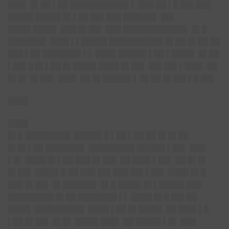
███▌ █▌██ ▌██ ███████████▌▌ ███ ██ ▌█ ██▌███
█████ █████ █▌▌██ ██▌███ ██████▌ ██▌
████▌████▌ ███ █▌██▌ ███ ████████████▌ █▌█
███████▌ ███▌▌▌█████ ██████████▌█▌██ █▌██ ██
███ ▌██ ███████▌▌▌ ████ █████▌▌██ ▌████▌ █▌██
▌██▌█ █▌▌██ █▌████▌████ █▌██▌ ██▌██▌▌███▌ ██
█▌█▌ █▌██▌ ███▌ ██ █▌█████▌▌ █▌██ █▌██▌▌█ ██▌
████
████
█▌█ █████████ █████▌█ ▌██ ▌██ ██ █▌█▌██
█▌█▌▌██ ███████▌ █████████ █████▌▌██▌ ███
▌█▌ ████ █▌▌██ ███ █▌██▌ ██ ███▌▌██▌ ██ █▌█▌
█▌██▌ ████▌█ ██ ███ ██▌███ ██▌▌██▌ ████ █▌█
███ █▌██▌ █▌██████▌ █▌█ ████▌█▌▌█████ ███
█████████ █▌██ ███████▌▌▌ ████ █▌█ ██▌██
████▌ █████████▌ ████ ▌██ █▌████▌ ██ ███▌▌█
▌██ █▌██▌ █▌█▌ ████▌███▌ ██ █████ ▌█▌ ███