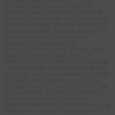
█▌███████▌ ██████ █████████▌ ██ ██▌█
██▌▌███████████ ████ ██▌█ ███████ █▌█
████▌███▌█████ ██▌███ ███████ ███████ ▌██
█████▌▌█▌ █▌█ █████ ████▌ ▌██ █▌████ ████ ███
███ ███ ██▌▌██ █████▌███▌▌▌██▌ █▌█ █▌██▌ ██▌
█▌███ ████████████▌▌ ███ █████ ████████ ▌█▌▌
███████ ██▌ ███ █████▌ ███ █████▌▌██
███▌█████ ▌█▌▌ ████ ██████ █▌█▌
████▌████████▌████ █▌▌ ███ ███ ████▌█ ████
█▌███ █▌█▌████▌███ ██████▌ █████▌▌██
███████▌ █▌▌ ██▌███ █████▌█▌▌▌████ ████▌█ ██
▌████▌ ██████ ▌██▌ ██ █▌██ █████▌▌█ ▌██ ████▌
██ █▌▌▌ ███▌ ███ ██ ██▌███ ██████▌ ██▌▌ █▌████
██▌ ██████▌ ████▌ ███████▌ ██ █▌██ █▌█ ██▌
████████▌█▌█▌ ███▌ ▌█ █▌█ █▌████▌ ███▌█▌ ███
██▌████ ███ ████▌ █▌▌▌ ███▌███▌▌██ ██████▌
████ ██ ████▌ ███████ █▌█▌██████ ███
█████████ ██████▌▌ ████▌ ██████▌ ████ ██ █▌██
███████▌ █▌█ ▌█ ███ ███▌▌█ ███ █████▌ ████