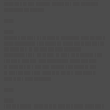
████ ██ ▌█▌██▌ █████▌ █████ █▌▌ ██▌███████
████████ ██ █████▌
████
████
█████▌▌██ ██▌▌█ ▌█▌███ █▌███████▌ ███ ██ ██▌█
████ ████████▌▌██ ████▌█▌ ████ ██▌█ ██▌██ ▌█▌
██ ████ █▌▌ █▌██ ███ ██▌███ ███████
████████▌▌█▌▌ ██ █▌██▌ █▌██▌▌ █▌█ █████▌▌██
▌█▌██▌▌ ███ ██▌ ███ ████████▌ ████ ███ ███
█▌████ █▌▌█▌▌ ██▌██▌ █████▌▌██ ████ █▌██▌
█▌██▌▌██ ██▌▌██▌ ███▌█ █▌██ █▌▌ ███ ███▌█
███▌█ █▌▌ ███ ███████
████
████
▌██ █▌█ ████▌ ████ █▌█ █▌███ █▌█ ███▌ ███▌██▌▌