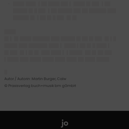
████ ███▌ ▌██ ████ ██▌▌ ████ █▌██▌ ▌██
█████ █▌█ ██▌ ▌██ █████ ██▌██ ██████ ███
█████▌█▌ ▌██ █▌█ ██▌ █▌█▌
████
█▌▌ █▌████ ██████ ███ █████ █▌██ █▌██▌ █▌▌█
████▌███ ██████▌███▌▌ ████ ▌██ █▌█ ███▌▌
█▌██▌ █▌▌█▌█▌ ███ ███▌▌ ▌████▌ ██ █▌██ ██▌
▌████ ███ ████ ████ ███▌███▌██ ███▌████▌
█
Autor / Autorin: Martin Burger, Calw
© Praxisverlag buch+musik bm gGmbH