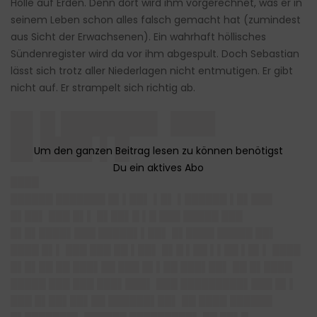
Hölle auf Erden. Denn dort wird ihm vorgerechnet, was er in
seinem Leben schon alles falsch gemacht hat (zumindest
aus Sicht der Erwachsenen). Ein wahrhaft höllisches
Sündenregister wird da vor ihm abgespult. Doch Sebastian
lässt sich trotz aller Niederlagen nicht entmutigen. Er gibt
nicht auf. Er strampelt sich richtig ab.
█▌█ ██████▌ ███
█▌███▌▌█
████
██████ ███████ █▌▌██▌ ▌█▌ ▌██████ ▌█▌███
█▌██▌ ███ █▌▌ █▌██▌█ ▌█ ███ █████ ███
█▌█▌████▌███ █████▌▌██▌ █▌████ █████ ██▌
████ █▌▌ ███ ███ ██ ▌██▌ █▌█ ▌██ ▌▌██ ▌█▌▌ ████
█▌█▌██ ██ ███▌██ ███ █▌▌██ ███▌██▌ ██ █▌████
█████ ███ ███ ███▌███▌ ███ █████████▌███ █▌▌
███ █▌██▌██▌██ ██████▌██▌ ██ ████ ██████