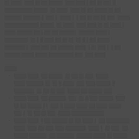
█▌███▌ ███ █▌██ ████▌ ███ ███ ▌██ █▌██▌█
█████████ ████▌ █▌███▌ ███ █▌██ ████ █▌██
█████▌█████▌▌ ██▌▌ ███▌▌ ▌██ █▌██ █▌██▌ ████
███████████ ████▌ █▌███▌ ███ ███ █▌█▌███▌▌
███▌█████ ██ ▌██ ██ █████▌ █████ ███▌▌
███████▌ █▌▌█ ███ ██ █▌█▌ █▌█ ▌██ ████
██████▌▌ ███ ██▌██ █████ ███▌ ▌█▌██▌▌ ▌██
█████ ████ ████ ████████ ██▌ ██▌███▌
████
████ ███▌ ██ ████▌ █▌██ █▌██▌ ████
███▌█████▌█▌ █▌█ ███▌ ██▌███ ████▌█
██████▌ █▌██ █▌██▌ ████ ██ ████▌██▌
████ ███▌ ██ █████▌ ██▌ █▌█ ██▌████▌ ███
█▌██ ████▌▌▌ ██▌█ ███▌███▌██ ███▌████
██▌▌ █▌██ █▌██▌ ████ ██████████▌
████ ███▌ ▌██ █████ █▌██ ███▌▌ ██ ███████▌
███▌ ███ ██ ██▌███ ██████▌ ███▌▌ █▌██▌ ██
████▌█████▌ ██ █████▌ █████ ████ █▌████▌