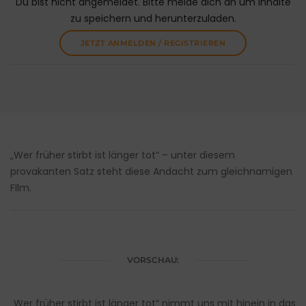
Du bist nicht angemeldet. Bitte melde dich an um Inhalte
zu speichern und herunterzuladen.
JETZT ANMELDEN / REGISTRIEREN
„Wer früher stirbt ist länger tot“ – unter diesem
provakanten Satz steht diese Andacht zum gleichnamigen
FIlm.
VORSCHAU:
„Wer früher stirbt ist länger tot“ nimmt uns mit hinein in das