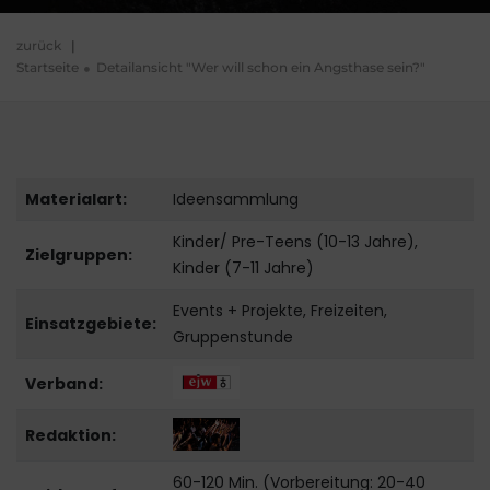
zurück
|
Startseite
Detailansicht "Wer will schon ein Angsthase sein?"
Materialart:
Ideensammlung
Kinder/ Pre-Teens (10-13 Jahre),
Zielgruppen:
Kinder (7-11 Jahre)
Events + Projekte, Freizeiten,
Einsatzgebiete:
Gruppenstunde
Verband:
Redaktion:
60-120 Min. (Vorbereitung: 20-40