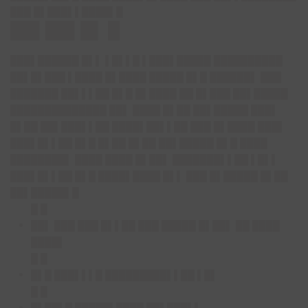
███ █▌███▌▌████▌█
██▌██▌█▌ █
███▌██████ █▌▌ ▌█▌▌█ ▌███▌█████ ██████████
██▌█▌███ ▌████ █▌████ █████ █▌█ ██████▌ ███
███████ ██▌▌▌██ █▌█ █▌████ ██ █▌███ ██▌█████
██████████████ ██▌ ████ █▌██ ██▌█████ ███▌
█▌██ ██▌███▌▌██ ████▌██▌▌██ ███ █▌████ ███▌
███▌█▌▌██ █▌█ █▌██ █▌██ ██▌█████ █▌█ ████
████████▌ ████ ████ █▌██▌ ███████▌▌██ ▌█▌▌
███▌█▌▌██ █▌█ ████▌████ █▌▌ ███ █▌█████ █▌██
██▌█████▌█
█ █
██▌ ███ ███ █▌▌██ ███ █████ █▌██▌ ██ ████
████▌
█ █
█▌█ ███▌▌▌█ █████████▌▌██ ▌█▌
█ █