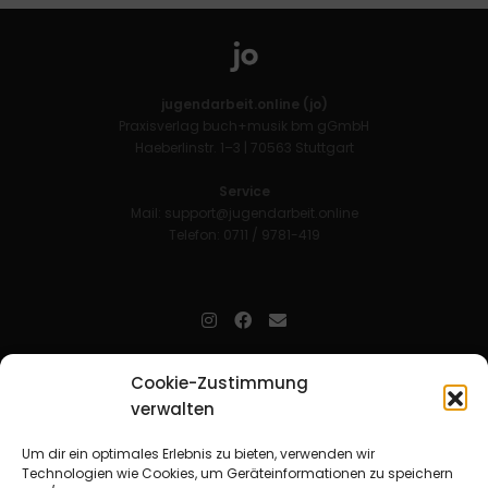
jugendarbeit.online (jo)
Praxisverlag buch+musik bm gGmbH
Haeberlinstr. 1–3 | 70563 Stuttgart
Service
Mail:
support@jugendarbeit.online
Telefon: 0711 / 9781-419
jugendarbeit.online
- kurz jo - ist der Online-Materialpool für
Cookie-Zustimmung
Mitarbeitende in der christlichen Kinder-, Jugend- und jungen
verwalten
Erwachsenenarbeit. Auf
jo
findet man unkompliziert und schnell
zahlreiche praxiserprobte Materialien und gewinnt so Zeit für
Beziehungsarbeit.
Um dir ein optimales Erlebnis zu bieten, verwenden wir
Technologien wie Cookies, um Geräteinformationen zu speichern