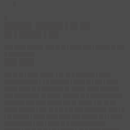
█
█
█████▌ █████▌▌█▌██
█▌▌████▌▌██
███ ████ █████▌ ███ █▌█▌▌████ ███ ▌█████ █▌██▌
█ █████████
██▌███
█
█▌█▌█▌▌███▌
████▌ ▌█▌ █▌█ ██████▌▌████
███████████▌▌ ▌█ ██████▌▌████ █▌▌██▌▌████
████▌████ █▌█ ███████▌█▌ ████▌ ████ ██████▌
███ ████████▌ █▌████▌ █████▌█▌█ ███████████
███████ ███ ███▌█████ ██▌█▌ ████▌ ▌█▌ █▌██
████▌█████▌▌██▌ █▌█ █▌█ █▌███ ███████▌ ███ ▌█
▌█▌█████▌▌████ ████ ████ ███ █████▌█▌▌▌████
█████████▌▌██▌▌████ █▌█ ████████████