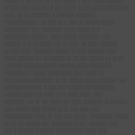
█████▌▌██ █▌█▌█▌▌█▌▌████▌▌ █▌█ ████ ██████
█▌███ ███ ███ ██▌█ ██ ▌▌██▌ █▌██ ██▌█████ ████
███▌ █▌██ ██████▌█ ██████ ██████▌
██████████▌▌██ ███ █▌▌ ███ █▌█████ ████▌
███████▌▌██▌ ██████▌ █▌██ ████ █▌█
███████▌▌████▌▌ ███▌████▌ ██████▌ ▌██
█████▌█ █▌██ ███▌▌██ █▌███▌ █▌███ ▌█████▌
█▌███ ███▌ ██████▌████▌ █▌███ █████▌▌██▌
████ █████▌█ ▌██ █████ █▌██ ██▌█████ ▌█ █▌██
██████ ███████████ ██████ ████ ███████
████████ ▌████▌████████ ███ ▌███▌██
██▌██████ ██████▌ █▌ █▌ ███ ██████ █████▌▌██
████████████▌█ ███ ██▌█████▌██ ████ ███
██████ ███ █ █▌███▌▌ ▌█ ███▌███▌ ██▌▌
██████▌▌█▌ █▌██ ████ ██▌███▌██████▌█▌█████▌
███ █████ ███ █████ █▌█▌███ ███ ███
█████████▌████ █▌███ ██▌████▌ ███████▌▌████
█▌██ ██ █████ ██▌ ███████ █▌█▌▌█████▌▌██▌
██▌█ █████▌█ █████ █████████ ████ ███