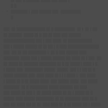
█▌██▌█ █████▌████ ██▌███▌▌
█ █
███████ ▌███ █████ ██▌ ████████▌
█
█
█▌ █▌██
██████████ █▌█ ████████▌ █▌▌ █▌▌██
█▌█████▌ ████ █▌█ ██ █▌███ ██▌█████
█████████████ ██▌▌██▌██
█▌ █▌██
████████
██▌▌████▌█████ █▌█▌██ ▌█ ███ █████████████
██▌ ██ █▌██ ███████▌▌ █▌█ ██▌█████ ███
██████▌████ ██▌▌████▌█████ ██ ███▌█▌▌██▌ ██
█▌████ █▌██████ ███████ █▌█ █▌████ ▌███▌▌█
▌████ ██▌ ███████▌████▌ ████▌ ██▌▌▌██ █▌█
████ █████▌██▌ ███ ███▌█▌▌▌▌███▌▌ ██▌███▌
▌████ █▌█ █▌████ ███▌ ██▌████▌███▌ ██▌████
██████▌ █▌█ ███████▌████ █████▌██ ███
██▌████ █▌██▌▌ █▌████ ████ █▌█▌▌████ █▌█
████▌███ ████▌███
████▌█▌█▌██
████▌███ █▌█
██▌██ ███▌██ █▌█▌ ███ ███ █▌█ █▌████ ██ ▌████