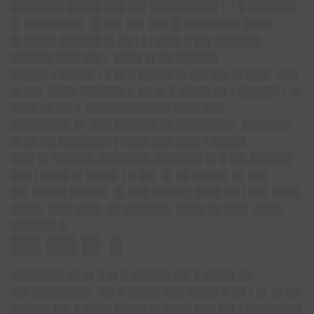
███████▌█████ ███ ██▌████ █████▌▌ ▌█ ██████▌
█▌████████▌ █▌██▌██▌ ██▌█▌████████ ████
█▌████▌██████ █▌██ ▌▌▌███▌█ ██▌██████▌
██████ ███▌██▌▌ ████ █▌██ ██████
█████▌▌█████ ▌█ █▌█ █████ █▌██▌██▌█▌███▌ ███
█▌██▌ ████ ██████▌▌ ██ █▌█ ████▌██ ▌██████ ▌█▌
████ █▌██▌▌ ████████████ ████ ███
████████▌█▌ ███ ██████ ██ ████████▌ ███████
█▌██ ██ ███████▌▌████ ███ ███▌▌█████
███▌█▌██████ ███████▌███████ █▌█ ██▌██████
███ ▌████ █▌████▌▌█ ██▌ █▌██ ██ ██▌ █▌███
██▌█████ █████▌ █▌███ █████▌████ ██ ▌██▌ ████
████▌ ███▌███▌ ██ ██████▌ ████ ██ ███▌ ████
██████▌█
██▌██▌█▌ █
███████▌██ █▌█ █▌█ █████▌██▌█ ████▌██
██▌████████▌ ██▌█ ████▌███ ████▌█ ██ ▌█▌ █▌██
█████▌██▌█ ████ ████▌█▌████ ███ ██▌▌████████