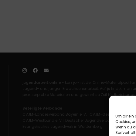
jugendarbeit.online
- kurz jo - ist der Online-Materialpool für
Jugend- und jungen Erwachsenenarbeit. Auf
jo
findet man un
praxiserprobte Materialien und gewinnt so Zeit für Beziehungsa
Beteiligte Verbände
CVJM-Landesverband Bayern e. V.
|
CVJM-Gesamtverband in 
Um dir ein 
CVJM-Westbund e. V.
|
Deutscher Jugendverband „Entschieden 
Cookies, u
Evangelisches Jugendwerk in Württemberg
Wenn du di
Surfverhalt