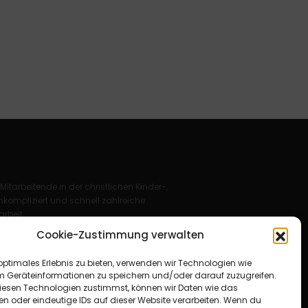
 Mitarbeitende in der christlichen Kinder-,
kompliziert und schnell zahlreiche
rbeit.
Cookie-Zustimmung verwalten
Deutschland e. V.
optimales Erlebnis zu bieten, verwenden wir Technologien wie
für Christus“ e. V.
m Geräteinformationen zu speichern und/oder darauf zuzugreifen.
esen Technologien zustimmst, können wir Daten wie das
en oder eindeutige IDs auf dieser Website verarbeiten. Wenn du