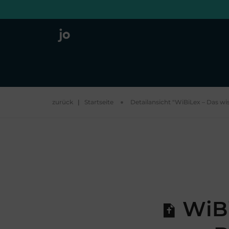
zurück
|
Startseite
Detailansicht "WiBiLex – Das wis
WiBi