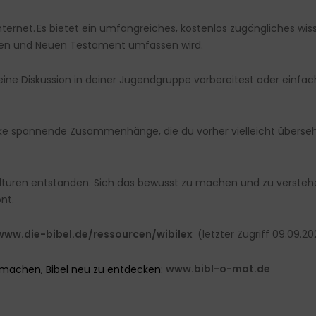
 Internet. Es bietet ein umfangreiches, kostenlos zugängliches wi
 Alten und Neuen Testament umfassen wird.
uf eine Diskussion in deiner Jugendgruppe vorbereitest oder einf
ke spannende Zusammenhänge, die du vorher vielleicht übersehe
 Kulturen entstanden. Sich das bewusst zu machen und zu verste
ont.
www.die-bibel.de/ressourcen/wibilex
(letzter Zugriff 09.09.20
t machen, Bibel neu zu entdecken:
www.bibl-o-mat.de