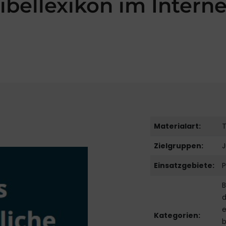
ibellexikon im Intern
Materialart:
T
Zielgruppen:
J
Einsatzgebiete:
P
B
d
e
Kategorien:
b