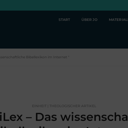
START
ÜBER JO
MATERIA
senschaftliche Bibellexikon im Internet "
EINHEIT | THEOLOGISCHER ARTIKEL
Lex – Das wissenschaf