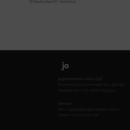
© Deutscher EC-Verband
jugendarbeit.online (jo)
Praxisverlag buch+musik bm gGmbH
Haeberlinstr. 1–3 | 70563 Stuttgart
Service
Mail:
support@jugendarbeit.online
Telefon: 0711 / 9781-419