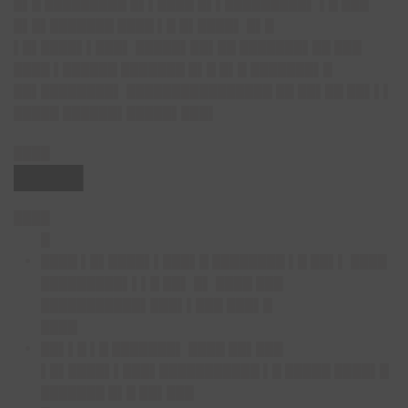
█▌█ █████████ █▌▌████ █▌▌█████████▌ ▌█ ███
█▌█▌███████ ████ ▌█ █▌████▌ █▌█
▌█▌████▌▌███▌ █████▌██▌██ ███████▌██ ███
████ ▌██████ ███████ █▌█ █▌█ ███████▌█
██▌████████▌ ████████████████ ██ ██▌██ ██▌▌▌
█████ ██████▌█████▌███▌
████
████▌
████
█
████ ▌█▌████▌▌███▌█ ████████ ▌█ ██▌▌ ████
█████████▌▌▌█ ██▌ █▌ ████ ███
███████████▌███▌▌███ ███▌█
████
██▌▌█ ▌█ ███████▌ ████ ██▌███
▌█▌████▌▌███▌███████████ ▌█ █████ ████▌█
███████ █▌█ ██▌███