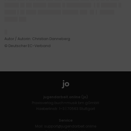
█████ █▌██ ████▌████▌█ ████████▌ ▌█ █████▌█
████ ▌█▌███▌████████ █████▌██▌ █▌▌ █████
████▌██▌
█
Autor / Autorin: Christian Danneberg
© Deutscher EC-Verband
jugendarbeit.online (jo)
Praxisverlag buch+musik bm gGmbH
Haeberlinstr. 1–3 | 70563 Stuttgart
Service
Mail:
support@jugendarbeit.online