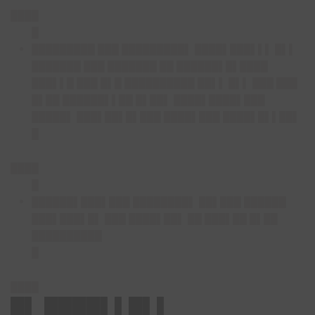
████
█
█████████ ███ █████████▌
████▌███▌▌▌ █▌▌
███████ ███ ███████ ██ ██████▌█▌████
███▌▌█ ███ █▌█ ██████████ ██▌▌ █▌▌ ███ ███
█▌██ ██████▌▌██ █▌██▌ ████▌████▌███
█████▌ ███▌██▌█▌███ ████▌███ ████▌█▌▌██▌
█
████
█
██████▌███▌███ ████████▌
██▌███ ██████
███▌███▌█▌ ███ ████▌██▌ ██ ███▌██ █▌██
██████████
█
████
█▌ ████▌▌█▌▌