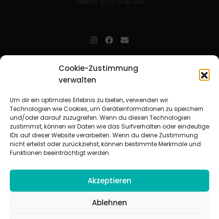
Telefon: 0711 / 9781-419
jugendarbeit.online
- kurz jo - ist der Online-Materialpool für
Cookie-Zustimmung
Mitarbeitende in der christlichen Kinder-, Jugend- und jungen
verwalten
Erwachsenenarbeit. Auf
jo
findet man unkompliziert und schnell
zahlreiche praxiserprobte Materialien und gewinnt so Zeit für
Beziehungsarbeit.
Um dir ein optimales Erlebnis zu bieten, verwenden wir
Technologien wie Cookies, um Geräteinformationen zu speichern
und/oder darauf zuzugreifen. Wenn du diesen Technologien
Beteiligte Verbände
zustimmst, können wir Daten wie das Surfverhalten oder eindeutige
CVJM-Landesverband Bayern e. V.
|
CVJM-Gesamtverband in
IDs auf dieser Website verarbeiten. Wenn du deine Zustimmung
Deutschland e. V.
nicht erteilst oder zurückziehst, können bestimmte Merkmale und
CVJM-Westbund e. V.
|
Deutscher Jugendverband „Entschieden für
Funktionen beeinträchtigt werden.
Christus“ e. V.
Evangelisches Jugendwerk in Württemberg
Akzeptieren
Ablehnen