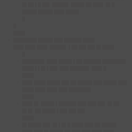
█▌██ ▌█ ██▌ █████▌ ████▌██ ███▌ █▌█
█████ █████ ███▌████▌
█
█
████
████████ █████ ███ ██████ ████
███▌███▌███▌ █████▌ ▌██ ██▌██▌█▌████
█
███████▌ ███▌████▌▌██ ██████ ████████
████ ▌▌█▌▌██▌ ███ ██████▌ ███▌█
████
███▌████ ████▌██▌██ █████ ███ ████▌███
████ ███▌███▌███ ███████▌
████
███▌█▌ ████▌▌██████ ███ ███ ██▌ █▌██
█▌█▌ ██ ████▌▌██▌██▌██▌
████
█▌████▌██▌ █▌▌█▌█ ████ ███ ██ █████