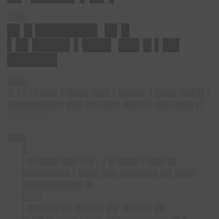
████
█▌█ ███████▌ █▌█
▌█▌████▌▌███▌ ██▌█ ▌██
██████
████
█▌▌█ ▌█ ███▌█ ████▌████ ▌█████▌ ▌████▌ ███ █▌▌
███████████▌███▌██ ████▌ ████ █▌███ ████▌▌▌
████████▌
████
█
▌██ ████ ███▌█ █▌▌ ▌█▌████▌▌███▌██
██████████ ▌████▌███ ████████ ██▌████▌
████████████▌█▌
████
▌██ ████ ██▌██ ███▌██▌ ██ ███▌██