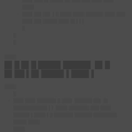
███▌███ █▌████▌██ ███ ███ ███▌███▌
████
███▌██▌██▌ ▌█ ████ ████ ██████ ███▌███
███▌██▌█████ ███▌█▌▌▌▌
█
█
█
████
█▌█ █▌█ ████▌█████▌ █▌█
█▌██ ▌█▌████▌▌███▌▌
████
█
███▌███▌██████▌█ ███▌ ██████ ██▌ █▌
███████████▌▌▌ ████ ███████ ███ ███▌
█████▌▌████ ▌█ ██████▌██████ ████████
████▌████
████