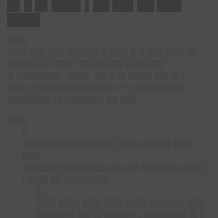
█▌█ █▌███▌▌██ ██▌██ ███
████
████
█▌██ ███▌███▌██████▌█ ████ █▌█ ███▌███▌ ██
█████ █▌█ ████▌▌██ ███▌██▌█ ███ ███
█▌█████████ ▌████▌ ██▌█▌█▌█████ ███ █▌█
███▌█ ███ ██████ █████ █▌█▌▌██ ███ █▌███
█████████ ▌█ ████████ ██▌███▌
████
█
████████ █████ █████ ▌████ ██ ███▌████
████
████████ █████ ███ ███ ███▌███▌███ █████▌
▌██ ██ ██▌██▌█▌████
█
████ ████▌███▌ ████ ████▌██ ███▌▌ ███▌
██████ █▌██▌██ ██████▌▌ ████████▌ █▌█