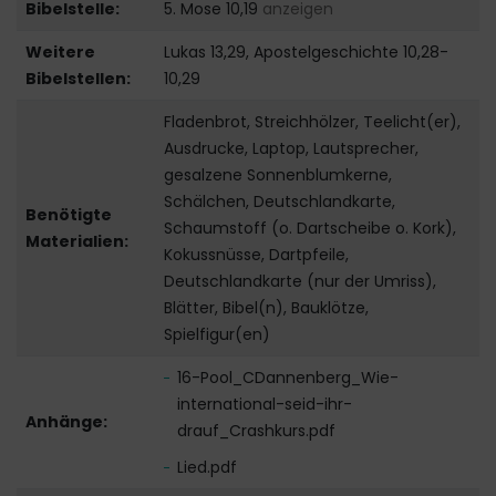
Bibelstelle:
5. Mose 10,19
anzeigen
Weitere
Lukas 13,29, Apostelgeschichte 10,28-
Bibelstellen:
10,29
Fladenbrot, Streichhölzer, Teelicht(er),
Ausdrucke, Laptop, Lautsprecher,
gesalzene Sonnenblumkerne,
Schälchen, Deutschlandkarte,
Benötigte
Schaumstoff (o. Dartscheibe o. Kork),
Materialien:
Kokussnüsse, Dartpfeile,
Deutschlandkarte (nur der Umriss),
Blätter, Bibel(n), Bauklötze,
Spielfigur(en)
16-Pool_CDannenberg_Wie-
international-seid-ihr-
Anhänge:
drauf_Crashkurs.pdf
Lied.pdf