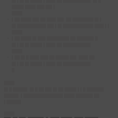
█▌▌█▌█▌████▌▌███▌██ ██████████▌ █▌█
████▌████ ███ ██▌▌
████
▌██ ████ ██▌██ ███▌██▌ ██ ████████ █▌▌
█▌███████████ ██▌▌█▌███████████▌███▌▌▌
████
▌██ ████ █▌███ ████████▌██ ██████▌█
█▌▌█▌█▌████▌▌███▌██ ██████████▌
████
▌██ █▌█ ███▌███ ██ █████ ██▌ ███▌██
█▌▌█▌█▌████▌▌███▌██ ██████████▌
█
████
█▌█ █████▌ █▌█ ██ ██▌█▌██ ████▌▌▌█ ██████▌
█████▌ ▌███████████████ ████ ██████▌██
▌█████▌
████