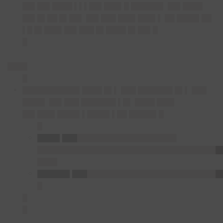
██▌██▌████ ▌▌▌██▌███▌█ ██████▌ ██▌████
██▌█▌██ █▌██▌ ██▌███ ███▌███▌▌ ██ ████▌██
▌█ █▌███▌██▌███ █▌████ █▌██▌█
█
████
█
███████████▌████
█▌▌ ███ ███████ █▌▌ ███
████▌ ██▌███ ███████ ▌█▌ ████ ███▌
██▌███▌████▌▌████▌▌██ █████▌█
█
████▌███
████████████████████
█████████████████████████████████████
████
██████▌███
███████████████████████████
█
█
█