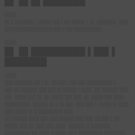
█▌ █▌█▌███████
████
█▌█ ██████▌▌████ ██▌▌██ ████▌▌█▌ ██████▌ ███
████████████████ ██▌▌██ █████████▌
████
█▌ █▌█████████ ▌██▌▌
███████
████
███ ██████ ██ ▌█▌ ██ ██▌▌██ ██▌████████▌▌
██▌██ █████▌██▌██▌█▌████▌▌███▌ ██ █████▌███
██▌ ████ ██▌█▌ █▌ ████ ██▌██▌ █▌ ████ ██▌███▌
████████▌ █████ █▌█ █▌██▌ ███ ██▌▌ ████ █▌███▌
███ ████ █▌█ ████████ ███
█▌▌████▌███▌██▌██▌█████ ███ ██▌██ ██▌▌██
████▌██▌█▌ ███ ██▌███▌ █████▌█ ██████▌
████████▌██ ███▌█ ███▌ █▌▌ ████████ ███████