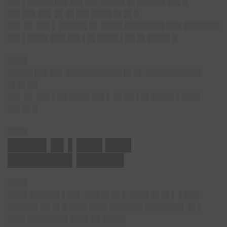
██▌▌█████ ██▌██▌██▌ ████▌█▌█████▌██▌█
██▌██▌██▌ █▌ █▌██▌████ █▌█▌█
██▌ █▌ ██▌▌ █████▌█▌ ████ ████████ ███ ███████
██▌▌████ ███ ██▌▌█▌████ ▌██ █▌████▌█
████
█████ ██▌██▌ ███████████ █▌█▌ ███████████
█▌█▌██
██▌ █▌ ██▌▌██ ████ ██▌▌ █▌██ ▌█▌████▌▌███▌
██▌█▌█
████
████▌█▌▌███ ███
███████▌█████▌
████
████ ██████ ▌██▌ ███ █▌█▌▌ ████ █▌█▌▌ ▌███
██████ ██ █▌█ ███▌███▌██████▌███████▌ █▌▌
███▌████████ ███▌██ ████▌