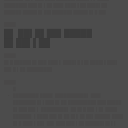
████████ ███ █▌▌██ ███▌████ ▌██ ████▌██
██████ █████ █▌██▌███████ █████ █▌█ ██▌
████
█▌ ██▌█▌██▌█████
█▌██▌▌██
████
█▌█ ██████ █▌███ ███▌▌ ████▌█ ▌█▌████▌▌███▌
██▌█ ▌██ █████████
████
█
█████████ ████▌ ███████████▌
███▌
████████ █▌▌███ █▌██ ██████████ ███ █████
█▌███ ██▌▌ █████████▌ ██ █▌█ ██▌▌█▌ ████
██████▌ ▌████ ██▌█▌██ █▌▌ █▌██▌█████▌████
█▌█ ███▌▌██▌ ██▌ ███ ███ ▌██ ██████▌█▌▌▌