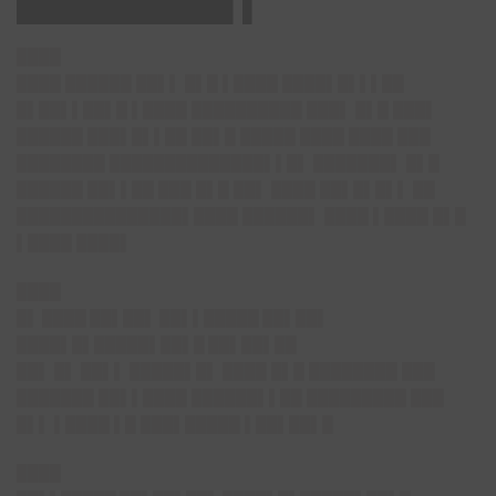
███████████▌▌
████
████ ██████ ██▌▌ █▌█ ▌████ ████▌█▌▌▌██
█▌██▌▌██▌█ ▌████ ██████████ ███▌ █▌█ ███▌
██████ ███▌█▌▌██ ██▌█ █████ ████ ████ ███
████████ ██████████████▌▌█▌ ███████▌ █▌█
██████ ██▌▌██ ███ █▌█ ██▌ ████ ██▌█▌█▌▌ ██
███████████████▌████ ██████▌ ████ ▌████ █▌█
▌████ ████▌
████
█▌ ████ ██▌██▌ ██▌▌█████ ██▌██▌
████▌█▌█████▌██▌█ ██▌██▌██
██▌ █▌ ██▌▌ █████▌█▌ ████ █▌█ ████████ ███
███████ ██▌▌████ ██████▌▌██ █████████ ███
█▌▌ ▌████ ▌█ ███▌█████ ▌██▌██▌█
████