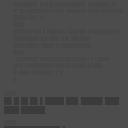
████████▌ █▌█ █▌██████████▌ ███████▌██
█▌██ ▌███████▌▌▌██▌ █████ █▌████ ████████
███▌▌▌██ ▌▌▌
████
█████ █▌██▌█ ██████▌▌███ ██▌█████ ██ ███
█████████ ██▌ ███▌█ █▌███ ███▌
████▌███▌▌████▌█▌██████████▌
████
▌█ ██████▌███▌██ ████▌ ████▌▌█ ▌████
███▌▌█████████████ █▌██ ███ █▌███
█▌███▌▌██████▌▌▌█▌
█
████
█▌█ █▌█▌▌████ ██▌████▌███
███ █████
████