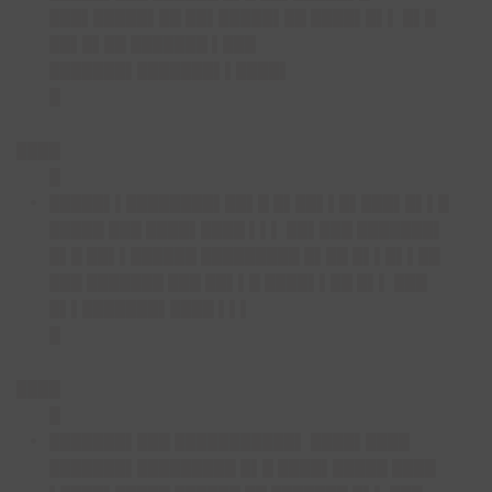
███▌█████▌██ ██▌█████▌██ ████▌█▌▌ █▌█
██▌█▌██ ███████ ▌███
███████▌███████▌▌████▌
█
████
█
█████▌▌████████▌
██▌█ █▌██▌▌█▌███▌█▌▌█
█████ ███ ████▌████ ▌▌▌ ██▌███ ███████▌
█▌█ ██▌▌██████ █████████ █▌██ █▌▌█▌▌██
███ ███████ ███ ██▌▌█ ████▌▌██ █▌▌ ███
█▌▌███████▌████ ▌▌▌
█
████
█
███████▌███ ███████████▌
████▌████
███████▌█████████ █▌█ ████▌█████ ████