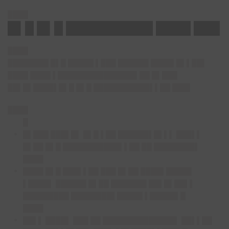
████
█▌█ █▌█ ██████████ ████ ███
████
████████ █▌█ █████ ▌███ ██████ ████▌█▌▌██▌
████ ████ ▌███████████████▌██ █▌███
██▌█▌████▌█▌█ █▌█ ███████████▌▌██ ███▌
████
█
█▌███ ███▌█▌ █▌█ ▌██ ██████▌█▌▌▌ ███▌▌
█▌██ █▌█ ███████████▌▌██ ██ ████████▌
████
████ █▌█ ███▌▌██ ███ █▌██ ████▌█████
▌████▌ ██████ █▌██ ███████ ██▌█▌██▌▌
█████████ ████████▌█████ ▌█████▌█
████
██▌▌ ████▌ ███ ██ ██████████████▌ ██▌▌██