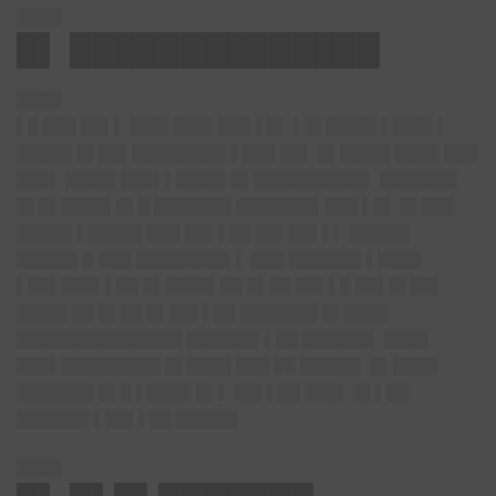
████
█▌ ██████████████
████
▌█ ███ ██▌▌ ███▌███▌███ ▌█▌ ▌█▌████▌▌███▌▌
█████ █▌██▌████████▌▌███ ██▌ █▌████▌████ ███
███▌ ████▌███▌▌████▌█▌██████████▌ ███████
█▌█▌████▌█▌█ ███████ ███████▌███ ▌█▌ █▌███
█████ ▌█████ ███ ██▌▌██ ██▌██▌▌▌ █████▌
█████▌█ ███ ████████▌▌ ███ ██████▌▌████
▌██▌███▌▌██ █▌████▌██ █▌██ ██▌▌█ ██▌█▌██▌
████▌██ █▌██ █▌██▌▌██ ███████ █▌████
███████████████ ██████▌▌██ ██████▌ ████
███▌█████████ █▌████ ███ ██ █████▌ █▌████
███████ █▌█ ▌████ █▌▌ ██▌▌██ ███▌ █▌▌██
██████▌▌██▌▌██ █████▌
████