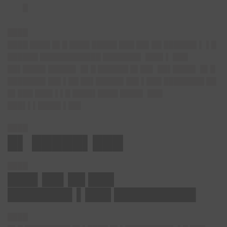
█
████
████ ████ █▌█ ████ █████ ███ ██▌██ ██████▌▌ ▌█
██████ ████████████ ███████▌ ███▌▌ ███
██▌████▌█████▌ █▌█ ██████ █▌██▌ ██▌████▌ █▌█
███████▌██▌▌██ ██▌█████▌██▌▌███ ████████ ██
█▌███ ███▌▌▌█ ████▌████ ████▌ ███
███▌▌▌████▌▌██▌
████
█▌ █████▌███
████
███▌██▌██ ███
███████▌▌███ █████████▌
████