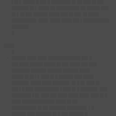
▌█▌▌ ████▌█ ██▌█ ███████▌█▌██ ███ █▌██▌
██████▌█▌▌ ████ ██ █████████ ██ █████ ███
█▌▌ █▌██▌█████▌████ ███ █▌██▌ █▌████
█████████▌ ███▌ ████ ████ ██▌▌██████████
██████▌
█
████
█
█████▌███▌███▌████████████
▌██▌█
██▌███▌█████ ████▌█▌██▌████ ██▌███
███████ ██████ █████▌██████ ████
████▌█▌█▌▌▌ ███ █▌█ █████▌███ ████
██████▌ ████ ███▌██████▌ █▌█ █▌ ███ █▌
██▌▌█ ███ █████████▌▌███ █▌█ ██████▌ ███
███████▌▌█▌ ███ ██▌███▌████ ███▌ ███ █▌█
███▌████████████▌████ █▌██
█████████▌█▌██ ██████▌███████▌ ▌█
█████▌███ ██████ █▌█ ██▌█████▌█