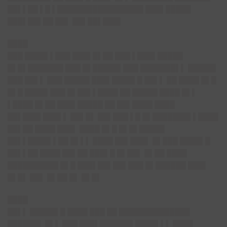
██▌▌██ ▌█ ▌█████████████████ ███▌█████
███▌██▌██ ██▌ ██▌██▌███▌
████
███ ████▌▌███ ███▌█▌██ ███ ▌███▌█████
█▌█▌███████ ███ █▌█████▌███ ███████▌▌ █████▌
███ ██▌▌ ███ █████ ███▌████▌█ ██▌▌ ██ ████ █▌█
█▌█ ████▌███ █▌██▌▌████ ██ █████ ████ █▌▌
▌████ █▌██ ███▌█████ ██ ██▌████ ████
██▌███▌███▌▌ ██▌█▌ ██▌███ ▌█ █▌███████▌▌████
██▌██ ████ ███▌ ████ █▌█ █▌█▌█████
██▌▌████▌▌██ █▌▌▌ ████ ██▌███▌ █▌███ ████▌█
██▌▌██ ████ ██▌██ ███▌█ █▌██▌ █▌██ ████
██████████ █▌█ ███▌██▌██▌███ █▌██████ ███▌
█▌█▌ ██▌ █▌██ █▌ █▌█▌
████
██▌▌ █████▌█ ████ ███ ██ ██████████████
██████▌ █▌▌ ███ ███▌██████▌████▌▌▌ ████