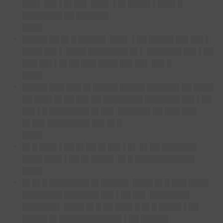
███▌ ██▌▌█▌██▌ ███▌ ▌█▌████▌▌███▌█
████████ ██ ██████▌
████
█████ ██ █▌█ █████▌ ███▌ ▌██ █████ ██▌██▌▌
████ ██▌▌ ████ ████████ █▌▌ ███████ ██▌▌██
███ ██▌▌█▌██ ███ ████ ██▌██▌ ██▌█
████
█████ ███ ███ █▌█████ █████ ██████▌██ ████
██ ███▌█▌██ ██▌██ ████████ ███████ ██▌▌██
██▌▌█ ████████ █▌██▌ ██████▌██ ███ ███
█▌██▌████████▌██▌█▌█
████
█▌█ ███▌▌██ █▌██ █▌██▌▌█▌ █▌██ ███████
████ ███▌▌██ █▌████▌ █▌█ ████████████
████
█▌█▌█ ████████ █▌█████▌ ████ █▌█ ███ ████
████████ ███████ ██▌▌██ ██▌ ████████
███████▌ ████ █▌█ ██ ███▌█ █▌█ ████▌▌██
█████ █▌████████████▌▌██ █████▌