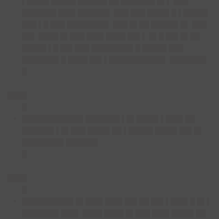
▌████▌█████ ██████ ██ ███████ █▌▌ ███
███████ ███▌██████▌ ███ ███ ████▌█ ▌█████
███ ▌█ ███ ████████▌ ███ █▌██ █████▌█▌ ███
██▌ ████ █▌███ ███▌████ ██▌▌ █▌█ ██▌█▌██
█████ ▌█ ██▌███ ████████▌█ █████ ███
███████▌█ ████ ██▌▌███████████▌ ███████▌
█
████
█
████████████▌
███████ ▌█▌████▌▌███▌██
██████▌▌█▌███ ████▌██ ▌█████ ████▌██▌█▌
████████▌██████▌
█
████
█
██████████▌█▌███▌███▌
██▌██ ██▌▌███▌█ █▌▌
███████▌███▌ ████ ████ █▌███ ███▌████▌██