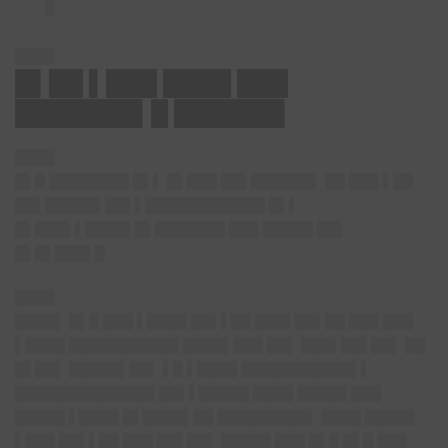
█
████
█▌██ ▌███ ████ ███
███████▌█ ██████▌
████
█▌█ ████████ █▌▌ █▌███ ██▌██████▌ ██ ███ ▌██
██▌█████▌██▌▌████████████ █▌▌
█▌███▌▌████▌█▌███████ ███ █████ ██▌
█▌█▌███▌█
████
████▌ █▌█ ███ ▌████ ██▌▌██ ███▌██▌██ ███ ███
▌████ ███████████ ████▌███ ██▌ ███▌██▌██▌ ██
█▌██▌ █████▌██▌ ▌█ ▌████ ███████████▌▌
██████████████ ██▌▌█████ ████ █████ ███
█████ ▌████ █▌████▌██ █████████▌ ████ █████
▌███ ██▌▌██ ███ ██▌██▌ █████ ███ █▌█ █▌█ ███