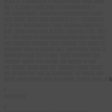
████▌█▌█ ███████ █▌█ ███████ ████ ████▌████▌
██▌▌ █▌█ ███ ▌████ ████ ▌█ ███████████▌█
██▌█████ ████▌▌█████ ███ ███████████ █████
███▌████▌ ████ ████ ██████ █▌█▌▌▌ █████████
█▌██ ██▌ ██████████▌▌███ ▌██ █████ ████ ██▌▌
███▌ ████ █████ ███▌█▌█ ██▌▌████ ██▌▌██▌ ██▌▌
█▌▌ ███ ████▌██ ████████████ ███ ███▌███ ███
██▌▌███████ ██████▌████ ██████▌ ███ ████▌██
███████▌████ █▌██████ ██▌▌ ████ ████▌████▌█
████████ ████ ██▌██ ███▌ ████ ████████ ███
██████▌ ███ █▌█ █▌██▌██▌ ██▌█████▌ █▌███
██▌█████▌ ████▌███▌██▌ ██████▌▌████ █████
██▌██ ████ ██▌▌██▌██ ████████▌ ██ █████▌███
████▌██████████▌███▌█▌██████▌█████▌████▌█▌█
█
█████████
█