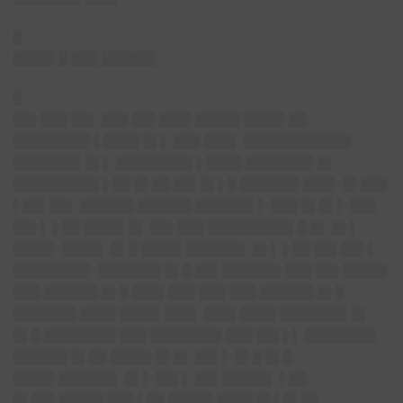
█
████▌█ ███ ██████
█
██▌███ ██▌ ███ ██▌███▌█████ ████▌██
████████▌▌████ █▌▌ ███ ███▌ ████████████
███████▌█▌▌ ████████▌▌████ ███████▌█▌
█████████▌▌██ █▌██ ██▌█▌▌█ ██████▌███▌ █▌███
▌██▌██▌ ██████ ██████ ██████▌▌ ███ █▌█▌▌ ███
██▌▌ ▌██ ████▌█▌ ██▌███ █████████▌█ █▌ █▌▌
████▌ ████▌ █▌█ ████▌██████▌ █▌▌ ▌██ ██▌██▌▌
████████▌ ███████ █▌█ ██▌██████▌███ ██▌█████
███ ██████ █▌█ ███▌███ ███ ███ ██████ █▌█
███████ ████ ████▌███▌ ███▌████ ███████▌█▌
█▌█ ████████ ███ ████████ ███ ██▌▌▌ ████████
██████ █▌██ ████▌█▌█▌ ██▌▌ █▌█ █▌█
████▌██████▌ █▌▌ ██▌▌ ██▌█████▌ ▌██
█▌██▌█████ ███ ▌██ █████ ████ █▌▌█▌██