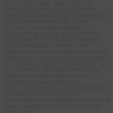
███▌███▌██ ███▌████▌ ████ █▌█ ███ █▌██▌
█████████████▌███ █████▌▌██ █████▌ █▌█
██████▌██▌█ ████████▌▌█▌ █▌██ ▌███████████
█▌▌ ███ ███████▌███████▌███▌ █▌████
██▌█▌██▌▌ ████ ███ █████ █████████▌ ▌█▌▌
█████▌█████ ██▌▌██████▌ ██ █████ ███ █▌█
█▌█████ ████ █▌█▌██▌███ ███████ ████████▌
█▌█ ███▌███████████▌▌ ███▌██▌ ▌█ ███
███████▌ ████ █▌█ ████▌███████▌█ ██▌██ █▌███
▌██████ ████▌▌█▌██ █▌██▌ ████▌▌██ ██▌█████
███▌ ███ ███ █▌▌▌ ███ ███▌ ███ ███ █▌███▌▌▌██
██▌▌▌ ██████▌██▌███ ███████ ███████ █▌███
██████▌█ ████ █████ ██████▌ ████ █▌█
████████▌ █████████▌ ██████▌ ███
███▌█▌▌▌████ ███████▌▌██ ████ ███ ████▌█ █▌█
█▌██ █████████▌███ █████ ██▌▌███
████▌█▌████▌███▌██▌████████▌█▌██▌▌█████▌██
████ █▌█ ████████▌██▌███ ██▌███ ████▌████
███████▌███▌