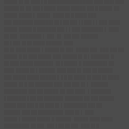
████▌█▌█▌ ███ ▌█ ███████████████▌███ ███▌███
█████ █▌██ ██▌▌████ ████▌█████ ██▌█ ████▌██
████▌████▌▌ ████▌ ████ █▌█ ████ ███
██▌███████ ██████▌█▌▌██ ██▌▌▌██▌▌▌███ ████
████▌████▌█ ██████▌██▌▌▌███ ███████▌▌ ███▌
█▌██▌ ███████▌▌ ██▌ █▌ ██▌██▌██████
█▌▌██▌█▌█▌████ █████▌ ███
█▌█▌███▌████▌▌█████ █▌██▌ ████▌██▌ ███ ██▌██
████▌█ █▌███ ████▌███ █████ █▌█ ▌██████▌█
█▌███ ████▌██████▌ █▌▌████▌█ ████████▌██
███▌████▌█▌▌█████▌ ███ ███ █▌███ █▌█████
██▌████▌████ █████▌▌ ▌█ █▌████ █▌███ █▌████
████▌█▌█ ██ ██████ ███ ██▌██▌█▌▌ ██████
████████ ██▌██ █████ ██ ██▌███▌ ▌███████
▌██████▌▌██ ██ ██████▌ ██████ ██ ██▌█████
████ ███ ██▌█ █▌███ █▌▌████████ ██▌██
█████▌███ ██ ████████▌ ███ █▌▌ ███
████▌▌█████ ████▌█ █████▌ █████ ███▌████
████████▌ █▌██▌ ██▌▌██ █▌██▌ ███ █▌█