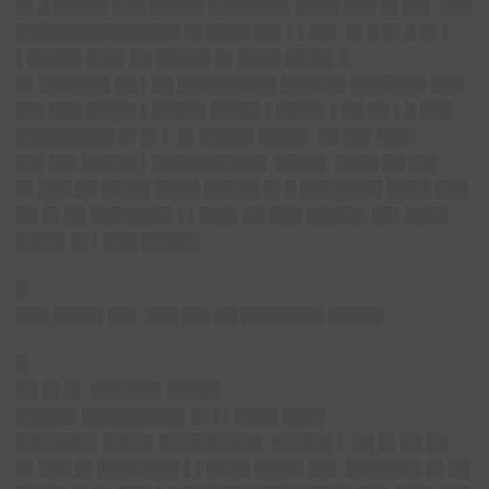
█▌█ █████ ███ █████ ███████▌████ ███ █▌██▌ ███
███████████████ █▌████ ██▌▌▌██▌ █▌█ █▌█ █▌▌
▌█████ ███▌██ █████ █▌████ ████▌█
█▌██████▌██ ▌██ █████████ ██████ ███████ ███
██▌███ ████▌▌█████ ████▌▌████▌▌██ ██ ▌█ ███
█████████ █▌█▌▌ █▌█████ ████▌ ██ ██▌███▌
██▌██▌█████ ▌██████████▌ ████▌ ████ ██ ██▌
█▌███ ██ ████▌████ █████ █▌█ ███████▌████ ███
██ █▌██ ███████▌▌▌███▌██ ███ █████▌██▌████
████▌█▌▌███ █████▌
█
███ ████▌██▌ ███ ██▌██ ███████▌█████
█
██ █▌█▌ ██████▌█████
█████▌█████████▌█▌▌▌████ ████
███████▌████▌█████████▌ █████▌▌ ██ █▌██ ██
█▌███ █▌███████▌▌▌████ ████▌██▌ ███████ █▌██