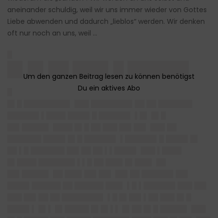
aneinander schuldig, weil wir uns immer wieder von Gottes
Liebe abwenden und dadurch „lieblos“ werden. Wir denken
oft nur noch an uns, weil …
█
█▌█▌██ ███▌█ ██████
█
█▌█ █████████▌ ███ ████████▌██ ██ ███████
██████▌▌████ ████▌█ ██████▌ ▌█▌ █▌█
██▌█████▌ ████ █▌█ ██ ███ ██▌██▌ ███ ██
███████ ████▌█▌█ ██████▌ ▌██████▌█ ████▌█▌
██ ▌█ ███████ ██▌██ ██ ▌▌████▌ ███ ▌████
█▌████ ███████▌▌▌█ ██ ███▌█▌███▌ ██
██▌█████▌ ██ ███▌██▌██▌ ██▌██ ██████▌██▌
████▌██████ ██ ██████ ███▌ ▌█ ▌██████▌███ ██▌
███ ██▌██ ██ ████████▌ ▌█ █▌██▌▌██ ███ █▌█
████▌▌ █▌▌ █▌█████ █▌█▌▌▌ █▌██ █▌█ █████▌ ███