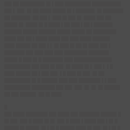
██▌██ ████████▌█▌▌███ █████████ ██████████
██▌▌ ██▌ █▌██ ████ ████▌█▌▌██████▌ █▌███████
██ ██████▌ ██ ██▌▌ ███ █▌██▌█▌ ████ ██▌██
████▌█▌ ████ █▌█ ████ ▌██ ███ ▌██ ▌██████▌
██████ █████ ██████ ████▌████▌██ ████████
████ ██▌██ ▌████ ████ ██▌███ ████ ██████
███▌█████ ██ ██▌▌▌ █▌███ █▌██ █▌███▌██▌▌
███████ ██▌███ ███ ███ ████████ ███████
████▌█ ███ █▌█ ███████ ███ █████████████
█████████ ██▌███ █▌██▌ █▌████ █▌▌ ██▌▌ ▌█
███▌█████ ██ ▌██▌██▌ ▌█ ███ █▌██▌ █▌██
█████████ █▌█ █████▌███ ███ ███████▌▌▌███
█████████ ████████ ██▌██▌ ██▌ █▌ █▌ █▌█████▌
██ ██▌█████▌ ██ █▌███▌
█
██▌████ ███████▌██▌████ ██▌███████ █████▌█
█▌██▌ ██▌█ ███▌█▌█▌ ██▌█ ███▌▌████ ██▌▌█▌█
█████ █▌████▌ █▌▌█▌█ █████ ███▌█▌██▌ █▌▌█▌█