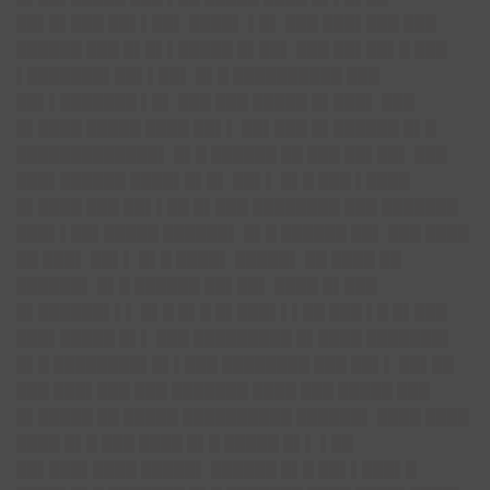
██▌█▌███ ██▌▌██▌ ████▌ ▌█▌ ███ ███▌███ ███
██████ ███ █▌█▌▌█████ █▌██▌ ███ ██▌██▌█ ███
▌███████▌██▌▌██▌ █▌█ ██████████ ███
██▌▌███████ ▌█▌ ███ ███ █████ █▌███▌ ███
█▌████ █████ ████ ██▌▌ ██▌███ █▌██████ █▌█
█████████████▌ █▌█ ██████ ██ ███ ██▌██▌ ███
███▌██████ ████▌█▌█▌ ██▌▌ █▌█ ███ ▌████
█▌████ ███ ██▌▌██ █▌███ ████████ ███ ███████
███▌▌██▌█████ ██████▌ █▌█ ██████ ██▌ ███ ████
██ ███▌ ██▌▌ █▌█ ████▌ █████▌ ██ ████ ██
██████▌ █▌█ ██████ ██▌██▌ ████ █▌███
█▌██████▌▌▌ █▌█ █▌█ █▌███▌▌▌██ ███ ▌█ █▌███
███▌█████ █▌▌ ███ █████████ █▌████ ███████▌
█▌█ ████████▌█▌▌███ ████████ ███ ██▌▌ ██▌██
███ ███▌███ ███ ███████ ████ ███ █████ ███
█▌█████ ██ █████ ██████████ ██████▌ ████ ████
████ █▌█ ███ ████ █▌█ █████ █▌▌ ▌██
██▌███▌████ █████▌ ██████ █▌█ ██▌▌███▌█