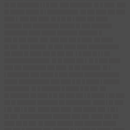
█▌██ ███████▌▌▌█ ██▌ ███ ███████▌ █▌█ ███▌ ███
█▌█████ ████▌█ ▌██████████▌ ██ ██▌███▌██▌███
███▌▌ ███ ██▌███▌ █▌█ █▌█▌▌███▌██▌████
██████ ███ █████████ █████ █▌███ ███████
████████ ████ █████ ███████ ██████▌█
██▌█▌██▌███▌ ██▌ ███ ██▌██▌█ ███▌ ██ ████
█▌██▌ ███ █████▌ █▌███ ████ ███▌██████████▌
██ ████ █▌████ ██▌█▌██▌██▌ ▌█ ███ █▌▌▌██
███████████████▌ █▌█▌████ ██▌▌ █▌█ ███ ████
███ ██▌████████ ██▌███▌ █▌██ ██████▌ █▌▌
▌███████▌███ ████▌█ ███ █████ ████████████
████▌██████████▌███ ███▌█ █▌█ ████▌▌█████▌
████████▌ █▌█ ██████▌█ ████▌█ █▌██▌ ██
█▌██████▌██ ███▌█ █▌██ ███ ██▌▌█ ████▌▌██ ███
██ █▌██████▌███████ ██ ████████▌ ████ ▌█▌███
▌█▌ ██ ▌█ ██▌ ████ ███ ███▌ ███ ████▌██▌ ▌█▌▌
█▌██▌ ███████████ ██████ ███ ██▌ ████ ██▌██
███▌██ █▌██▌ █▌████ █████▌███ ██████ ████▌