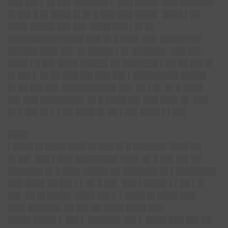
███ ██▌▌ █▌██▌ ██████▌▌ ███ ████▌ ███ ██████▌
█▌██▌█ █▌████ █▌█▌█ ███ ███ ████▌ ████ ▌██
████ █████ ██▌██▌ ████ ███ ▌█▌█▌
███████████████ ███ █▌█ ███▌ ██▌ ████████
██████ ███▌██▌ █▌█████ ▌█▌ ██████▌ ███ ██▌
████ ▌█ ██▌████ █████▌██ ███████ ▌██ ██ ██▌█▌
█▌██▌▌ █▌██ ███ ██▌███ ██▌▌█████████ █████
█▌██ ██▌██▌ ██████████▌██▌ ██ ▌█▌ █▌█ ████
██▌███ ████████▌ █▌█ ████ ██▌███ ███▌█▌ ███
█▌█ ██▌█▌▌ ▌██ ████ █▌██ ▌██▌████ ▌▌██▌
████
▌████ █▌████ ███▌█▌███ █▌█ ██████▌ ███▌██
█▌██▌ ███ ▌███ ████████▌███▌ █▌█ ██▌██▌██
███████ █▌█ ███▌█████ ██ ███████ █▌▌████████
███ ████ ██ ██▌▌▌ █▌█ ██▌ ███ ▌████▌▌▌██ ▌█▌
██▌ ██ █▌████▌ ████ ██▌▌ ▌████ █▌████ ███
███▌██████▌██ ██▌██ ████ ████ ███
████▌████▌▌ ██▌▌ ██████▌██▌▌ ████ ███ ██▌██