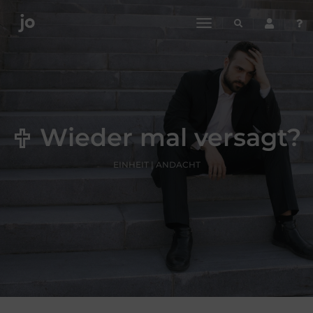
toggle
navigation
Wieder mal versagt?
EINHEIT | ANDACHT