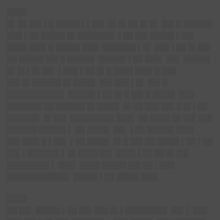
████
█▌██ ██▌▌█ █████ ▌▌██▌ █▌█▌██ █▌█▌ ██▌█ ██████
███ ▌██ █████ █▌███████▌ ▌██ ██▌█████ ▌██▌
████ ███▌█ █████ ███▌███████ ▌█▌ ███ ▌██ █▌██▌
██ █████ ██▌█ █████▌ █████▌▌██ ███▌ ██▌ █████▌
█▌█▌▌█▌██▌ ▌███ ▌██ █▌█ ████ ███▌█ ███
██▌█▌██████ █▌████▌ ██▌███ ▌█▌ ██▌█
███████████▌ █████▌▌██ █▌█ ██▌█ ████▌ ███
███████ ██ ██████ █▌████▌ █▌██ ███ ██▌█ █▌▌██
██████▌ █▌██▌ █████████ ███▌ ██ ████ ██ ██▌███
██████ █████▌▌ ██ ████▌ ██▌ ▌██ █████▌███▌
██▌███▌█ ▌██▌ ▌██ ████▌ █▌█ ██▌██ ████▌▌██ ▌██
██▌▌██████▌▌ █▌████ ██▌ ████ ▌██ ██ █▌██▌
████████▌▌ ███▌ ████ █████ ██▌██ ▌███
████████████▌ █████ ▌██ ████▌███▌
████
██ ██▌ █████ ▌██ ██▌███ █▌▌████████▌ ██▌▌ ███