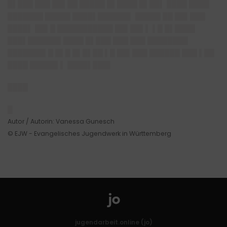
█▌███ ███ ██▌██ █████ █▌████ █▌██▌ ████ ████
███████ █████ ████▌██████▌ █████ ██ ██▌███
████▌ ██▌█ ███████████ ██▌██▌▌ ▌█ █▌████
███▌██████▌████ █▌███ ███ ███ ████████
███████▌█ █▌█ █▌█▌██ ▌█ ██▌███ ██████ ███ ▌██
████ █████▌▌ ████▌███▌
████
█
Autor / Autorin: Vanessa Gunesch
© EJW - Evangelisches Jugendwerk in Württemberg
jugendarbeit.online (jo)