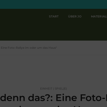
START
ÜBER JO
MATERIA
: Eine Foto-Rallye im oder um das Haus"
EINHEIT | SPIEL(E)
denn das?: Eine Foto-