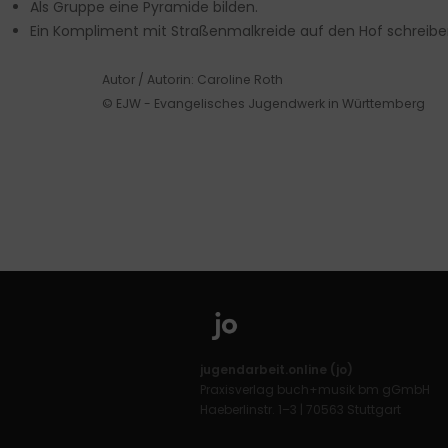
Als Gruppe eine Pyramide bilden.
Ein Kompliment mit Straßenmalkreide auf den Hof schreibe
Autor / Autorin: Caroline Roth
© EJW - Evangelisches Jugendwerk in Württemberg
jugendarbeit.online (jo)
Praxisverlag buch+musik bm gGmbH
Haeberlinstr. 1–3 | 70563 Stuttgart