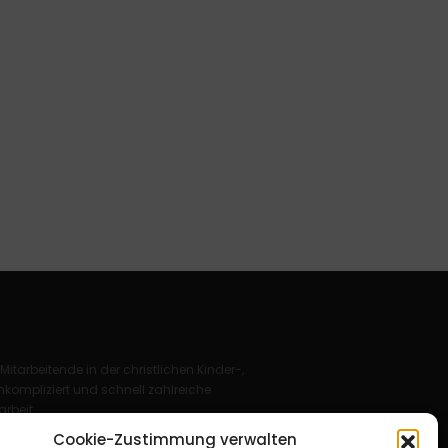
 Mitarbeitende in der christlichen Kinder-,
kompliziert und schnell zahlreiche
rbeit.
Cookie-Zustimmung verwalten