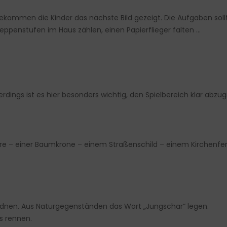
ekommen die Kinder das nächste Bild gezeigt. Die Aufgaben sollte
reppenstufen im Haus zählen, einen Papierflieger falten …
llerdings ist es hier besonders wichtig, den Spielbereich klar abz
re – einer Baumkrone – einem Straßenschild – einem Kirchenfen
rdnen. Aus Naturgegenständen das Wort „Jungschar“ legen.
s rennen.