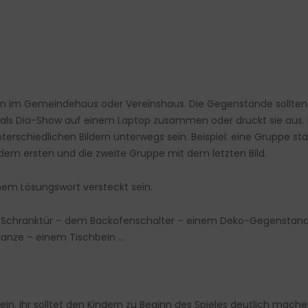
en im Gemeindehaus oder Vereinshaus. Die Gegenstände sollten
der als Dia-Show auf einem Laptop zusammen oder druckt sie aus.
schiedlichen Bildern unterwegs sein. Beispiel: eine Gruppe start
 dem ersten und die zweite Gruppe mit dem letzten Bild.
nem Lösungswort versteckt sein.
 Schranktür – dem Backofenschalter – einem Deko-Gegenstand –
lanze – einem Tischbein …
rn ein. Ihr solltet den Kindern zu Beginn des Spieles deutlich m