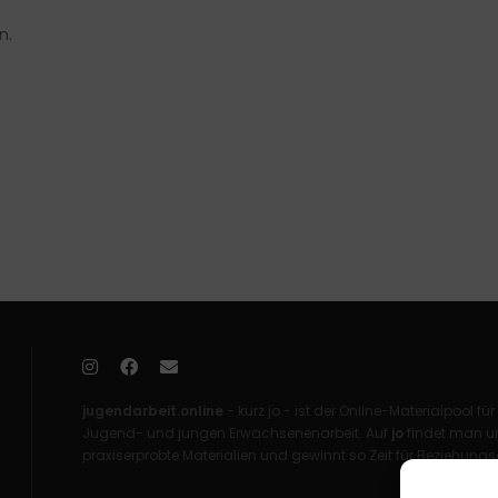
n.
jugendarbeit.online
- kurz jo - ist der Online-Materialpool für
Jugend- und jungen Erwachsenenarbeit. Auf
jo
findet man un
praxiserprobte Materialien und gewinnt so Zeit für Beziehungsa