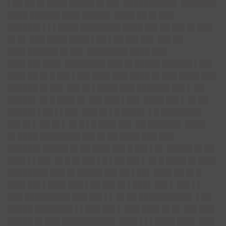
▌██ ██ █▌████ █████ █▌██▌ ██████████▌ ███████
████ ██████ ███▌█████▌ ████ ██ █▌███
██████▌▌▌▌████ ████████ ████ ██▌██ ██▌█▌███
█▌█▌ ███ ████ ████ ▌██ ▌██ ██▌██▌ ██▌██
███▌██████ █▌██▌ ████████ ████ ███
███▌██▌███▌ ████████ ███ █▌█████ ██████ ▌██▌
███▌██ █▌█ ██▌▌██▌███▌███ ████ █▌███ ████ ███
██████ █▌██▌ ██▌█▌▌████ ███ ██████▌██▌▌ ██
█████▌ █▌█ ███▌█▌ ██▌███ ▌██▌ ████ ██▌▌ █▌██
█████▌▌██ ▌▌██▌ ███ █▌▌█ ████▌ ▌█ ████████
██▌█▌▌ ██ █▌▌ █▌█ ▌█ ███▌██▌ ██ ██████▌ ████
█▌████ ████████ ██▌█▌██ ████ ███ ███
██████▌█████ █▌██ ███▌██▌█ ██▌▌█▌ █████ █▌██
███▌▌▌██▌ █▌█ █▌██▌▌█ ▌██ ██▌▌ █▌█ ████ █▌███▌
████████ ███ █▌█████ ██▌██ ▌██▌ ███▌██ █▌█
███▌██▌▌███▌███ ▌██ ██▌█▌▌███▌ ██▌▌ ██▌▌▌
███ █████████ ███ ██▌▌▌ █▌██ ██████████▌ ▌██
█████ ███████▌▌▌███ ██▌▌ ███ ███▌█▌█▌ ██▌███
█████ █▌███ ██████████▌ ███▌▌▌▌████ ███▌ ███