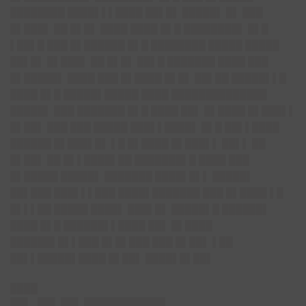
████████ ████▌▌▌████ █
█▌█▌ █████▌ █▌ ███
█▌██
█▌ ██ █▌█▌ ████ ████ █▌█ ████████▌ █▌█
▌██▌█ ███ █▌██████ █▌█ ████████ █████ █████
█
█▌█▌ █▌██
█▌ ██ █▌█▌ ██▌█ ███████ ████ ███
█▌█████▌ ████ ███ █▌████ █▌█▌ ██▌██ █████▌▌█
████ █▌█ █████▌█████ ████ ██████████████
█████▌ ███ ███████ █▌█ ████ ██▌ █▌████ █▌███▌▌
█▌██▌ ███ ███ █████ ███▌▌████▌ █▌█ ██▌▌████
██████ █▌███▌█▌ ▌█ █▌████ █▌███▌▌ ██▌▌ ██
█▌██▌ ██ █▌▌████▌██ ███████▌█ ████ ███
█▌█████ █████▌ ███████ ████▌█▌▌ █████▌
██▌███ ███▌▌▌███ ████▌███████ ███ █▌████ ▌█
█▌▌▌██ █████ ████▌ ███▌█▌ █████▌█ ██████▌
████ █▌█ ██████▌▌████ ██▌ █▌████
██████▌█▌▌███ █▌█▌███ ███ █▌██▌ ▌██
██▌▌█████▌████ █▌██▌ ████▌█▌██▌
████