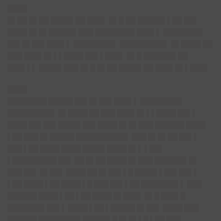
████
█▌██ █▌██ ████▌██ ███▌ █▌█ ██ █████▌▌██ ██▌
████ █▌█▌█████▌███ ████████ ███▌▌ ████████
██▌█▌██▌███▌▌ ████████▌ █████████▌ █▌████ ██
███ ███▌█▌▌▌████ ██▌▌███▌ █▌█ ██████▌██
███▌▌▌ ████▌███ █▌█ █▌██ ████▌██ ███▌█▌▌███▌
████
████████ █████ ██▌█▌██▌███▌▌ ████████▌
█████████▌ █▌████ ██ ███ ███▌█▌▌▌████ ██▌▌
████ ██▌██▌████▌██▌████ █▌█▌███ ██████ ████
▌██ ███ █▌█████ ██████████▌ ███ █▌█▌██ ██▌▌
███ ▌██ ████ ████ ████▌████ █▌▌ ▌██▌
▌█████████ ██▌ ██ █▌██ ████ █▌███ ██████▌█▌
███ ██▌ █▌██▌ ████ ██ █▌██▌▌█ ████▌▌██▌██▌▌
▌██ ████ ▌██ ████ ▌█ ███ ██▌▌██ ███████▌▌ ███
██████ ████ ▌██ ▌██ ████ █▌███▌ █▌█ ███▌█
███████▌██▌▌ ████ ▌██ ▌█████ █▌██▌ ████ ███
██████ ████████▌█████▌█ █▌█▌▌█ ▌██ ███