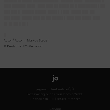
█████▌█ ████ ██████████▌ █████ ███▌ ██████▌█
███ █████▌███▌ ███ ███ █▌████ █▌█ ███████▌▌██
██▌██▌▌ █████ ████▌ ███▌▌▌██▌ ████ ██▌██
██▌███▌ ████ ███ █▌██ ████▌▌███ ██▌███▌ ███
█▌█▌██ ▌█▌▌
█
Autor / Autorin: Markus Steuer
© Deutscher EC-Verband
jugendarbeit.online (jo)
Praxisverlag buch+musik bm gGmbH
Haeberlinstr. 1–3 | 70563 Stuttgart
Service