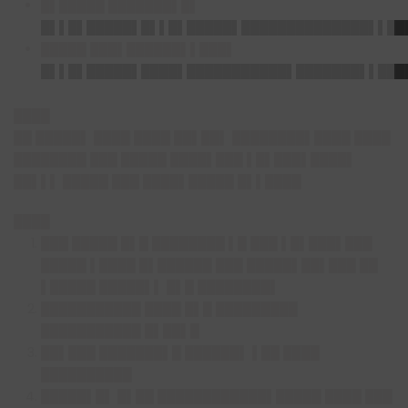
█▌█████ ███████▌█▌
█▌▌█▌█████▌█▌▌█▌█████▌██████████████▌▌██
█████ ███▌██████▌▌███▌
█▌▌█▌█████▌████▌███████████▌███████▌▌███
████
██ █████▌ ████ ████ ██▌██▌ ████████▌████ ████
████████ ███ █████ ████▌███ ▌█▌███▌████▌
██▌▌▌ █████ ███ ████▌█████ █▌▌████
████
███ █████ █▌█ ████████ ▌█ ███ ▌█▌███▌███
█████ ▌████ █▌██████ ███ █████▌██▌███ ██
▌█████ █████▌▌ █▌█ ████████▌
███████████ ████ █▌█ █████████
███████████ █▌██▌█
██▌███ ███████▌█ ██████▌ ▌██ ████
██████████
█████▌█▌ █▌██ ████████████▌█████ ████ ███