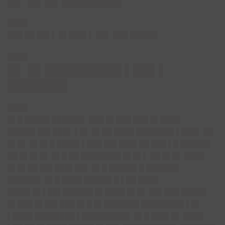
█▌ █▌█▌███████
████
███ ██ ██▌▌ █▌███▌▌ ██▌ ███ █████▌
████
█▌ █▌█████████ ▌██▌▌
███████
████
█▌█ █████ ██████▌ ███ █▌███ ███ █▌████
█████▌██▌███▌ ▌█▌ █▌██ ████ ███████▌▌███▌ ██
█▌█▌ █▌█▌█ ████▌▌███ ██▌███▌██ ███ ▌█ ██████
██ █▌█▌█▌ █▌█ ██ ████████ █▌█▌▌ ██ █▌█▌ ████
█▌█▌██ ██▌███▌██▌ █▌█ █████▌█ ██████▌
██████▌ █▌█ ████ █████▌█ ▌██ ████
████▌█▌▌██▌██████ █▌████ █▌█▌ ██▌███ █████
█▌███ █▌██▌███ █▌█ █▌███████ ████████▌▌█▌
▌████ ████████ ▌█████████▌ █▌█ ███▌█▌ ████