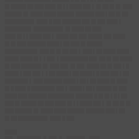
█▌█████ ██ ███ ███▌█▌▌▌████ ██▌▌ █▌██ █▌█▌ ███
█████▌█▌ ████ ████ █████▌██████ ███ ▌██ █▌██
█████████▌ ███▌█ ██▌██████ ██▌█▌██▌███▌▌
████████▌ █████████▌ █▌████ ██ ███
███▌█▌▌▌████ ██▌▌ ████ ██▌██▌████▌██▌████
█▌█▌███ ██████ ████ ▌██ ███ █▌█████
██████████▌ ███ █▌█▌██ ██▌▌ ███ ▌██ ████ ████
████▌████ █▌▌ ▌██▌ ▌█████████ ██▌ ██ █▌██ ████
█▌███ ██████▌█▌ ███ ██▌ █▌██▌ ████ ██ █▌██▌▌█
████▌▌██▌██▌▌ ▌██ ████ ▌██ ████ ▌█ ███ ██▌▌██
███████▌▌ ███ ██████ ████ ▌██ ▌██ ████ █▌███▌
█▌█ ███▌█ ███████▌██▌▌ ████ ▌██ ▌█████ █▌██▌
████ ███ ██████ ████████▌█████▌█ █▌█▌▌█ ▌██
███ █▌█████ ██ ███ ███▌█▌▌▌████ ██▌▌ █▌██ █▌█▌
███ █████▌█▌ ████ ████ █████▌██████ ███ ▌██
█▌██ █████████▌ ███▌█ ██▌
████