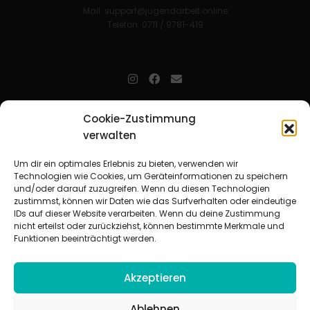
Mail:
support@jugendarbeit.online
Telefon: 0711 / 9781-419
jugendarbeit.online
- kurz jo - ist der Online-Materialpool für
Cookie-Zustimmung
Mitarbeitende in der christlichen Kinder-, Jugend- und jungen
verwalten
Erwachsenenarbeit. Auf
jo
findet man unkompliziert und schnell
zahlreiche praxiserprobte Materialien und gewinnt so Zeit für
Beziehungsarbeit.
Um dir ein optimales Erlebnis zu bieten, verwenden wir
Technologien wie Cookies, um Geräteinformationen zu speichern
und/oder darauf zuzugreifen. Wenn du diesen Technologien
Beteiligte Verbände
zustimmst, können wir Daten wie das Surfverhalten oder eindeutige
CVJM-Landesverband Bayern e. V.
|
CVJM-Gesamtverband in
IDs auf dieser Website verarbeiten. Wenn du deine Zustimmung
Deutschland e. V.
nicht erteilst oder zurückziehst, können bestimmte Merkmale und
CVJM-Westbund e. V.
|
Deutscher Jugendverband „Entschieden für
Funktionen beeinträchtigt werden.
Christus“ e. V.
Evangelisches Jugendwerk in Württemberg
Akzeptieren
Ablehnen