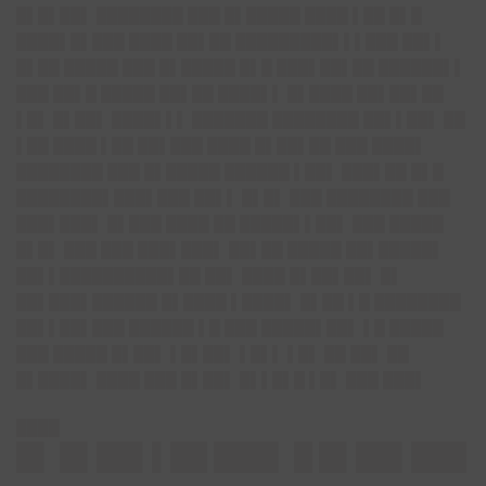
█▌█▌██▌ ████████ ███ █▌█████ ████ ▌██ █▌█
████▌█▌███ ████ ██▌██ █████████▌▌▌███ ██▌▌
█▌██ █████ ███ █▌█████ █▌█ ███▌██▌██ ██████▌▌
███ ██▌█ █████ ██▌██ ████▌▌ █▌████ ██▌██▌██
▌█▌ █▌██▌ ████▌▌▌ ███████ ████████ ██▌▌██▌ ██
▌██ ████ ▌██ ██▌███ ████ █▌██▌██ ███ ████▌
████████ ███ █▌█████ ██████ ▌██▌ ███▌██ █▌█
████████▌███▌███ ██▌▌ █▌█▌ ███ ████████ ███
███▌███▌ █▌███ ████ ██ █████▌▌██▌ ███ █████
█▌█▌ ███ ███ ███▌███▌ ██▌██ █████ ██▌█████▌
██▌▌██████████▌██ ██▌ ████ █▌██▌██▌ █▌
██▌███▌██████ █▌████ ▌████▌ █▌██ ▌█ ████████
██▌▌██▌███ ██████ ▌█ ███ █████▌██▌ ▌█ █████
███ █████ █▌██▌ ▌█▌██▌ ▌█▌▌ ▌█▌ ██ ██▌ ██
█▌████▌ ████ ███ █▌██▌ █▌▌█▌█ ▌█▌ ███ ███▌
████
█▌ █▌██▌▌██ ███▌ █ █▌██▌███