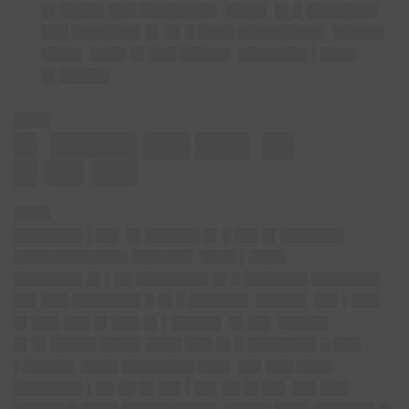
█▌█████ ███ ████████▌ ████▌ █▌█ ████████
███ ███████▌█▌ █▌█ ████ █████████▌ █████▌
████▌ ████ █▌███ █████▌ ███████▌▌████
█▌█████▌
████
█▌ █████▌███ ███▌ ██
█▌██▌███
████
███████▌▌██▌ █▌██████ █▌█ ██▌█▌███████
████████████▌██████▌ ████ ▌████
███████▌█▌▌██ ████████ █▌█ ███████ ███████▌
██▌███ ███████▌█ █▌█ ██████▌ █████▌ ██▌▌███
█▌███ ███ █▌███ █▌▌█████▌ █▌██▌ █████▌
█▌█▌█████ ████▌████ ███ █▌█ ███████▌█ ███
▌█████▌ ████ ████████ ███▌ ██▌███ ████
███████▌▌██ ██ █▌██▌▌██▌██ █▌██▌ ██▌███