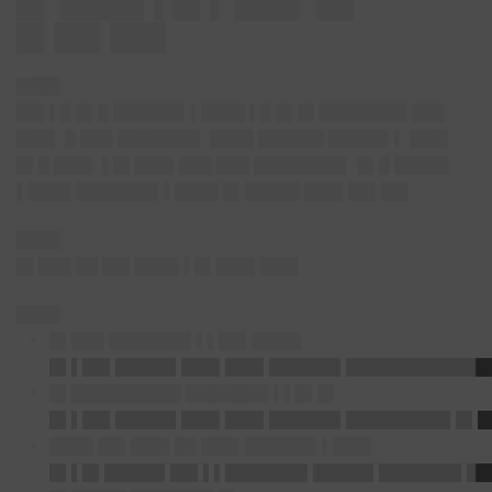
█▌ ████▌▌█▌▌ ███▌ ██
█▌██▌███
████
██▌▌█ █▌█ ██████▌▌████ ▌█ █▌█▌████████ ███
███▌ █ ███ ███████▌ ████ ██████ █████▌▌ ███▌
█▌█ ███▌ ▌█▌███▌███ ███ ████████▌ █▌█ █████
▌████ ███████▌▌████ █▌█████ ███▌██▌██▌
████
█▌███ ██ ██▌████ ▌█▌███▌███▌
████
█▌███ ███████▌▌▌██▌████▌
█▌▌██▌█████▌███▌███▌██████▌█████████████
█▌██████████ ███████▌▌▌█▌█▌
█▌▌██▌█████▌███▌███▌██████▌█████████▌█▌█
████ ██▌███▌██ ███▌██████▌▌███▌
█▌▌█▌█████▌██▌▌▌███████▌█████▌███████▌██