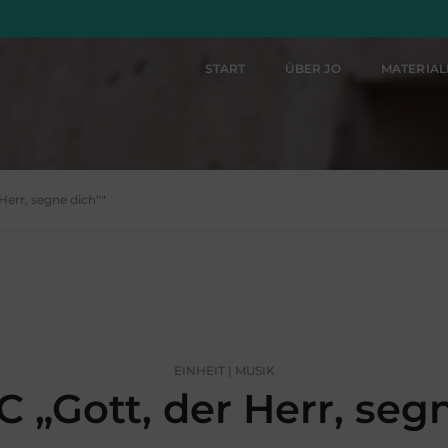
START
ÜBER JO
MATERIA
Herr, segne dich“"
EINHEIT | MUSIK
 „Gott, der Herr, seg