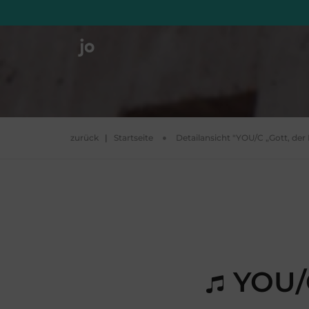
zurück
|
Startseite
Detailansicht "YOU/C „Gott, der 
YOU/C