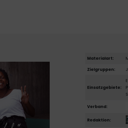
Materialart:
Zielgruppen:
E
Einsatzgebiete:
P
S
Verband:
Redaktion: