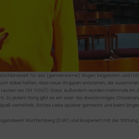
utschlandweit für das (gemeinsame) Singen begeistern und mi
ch dabei helfen, dass neue Gruppen entstehen, die zusamme
en Leuten vor Ort YOU/C-Days. Außerdem wurden mehrmals im 
cht. Zu jedem Song gibt es ein zwei- bis dreistimmiges Chorarra
 Spaß vermittelt, Gottes Liebe spürbar gemacht und beim Singen
Jugendwerk Württemberg (EJW) und kooperiert mit der Stiftung C