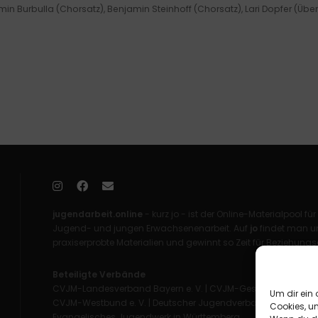
min Burbulla (Chorsatz), Benjamin Steinhoff (Chorsatz), Lari Dopfer (Übe
jugendarbeit.online
- kurz jo - ist der Online-Materialpool für
Jugend- und jungen Erwachsenenarbeit. Auf
jo
findet man un
praxiserprobte Materialien und gewinnt so Zeit für Beziehungsa
Beteiligte Verbände
CVJM-Landesverband Bayern e. V.
|
CVJM-Gesamtverband in 
Um dir ein 
CVJM-Westbund e. V.
|
Deutscher Jugendverband „Entschieden 
Cookies, u
Evangelisches Jugendwerk in Württemberg