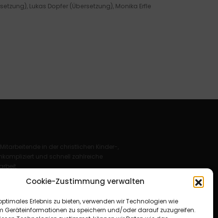
rsetzung), Lukas Dopfer (Übersetzung), Monika Erfle
 Mitarbeitende in der christlichen Kinder-,
kompliziert und schnell zahlreiche
rbeit.
Cookie-Zustimmung verwalten
Deutschland e. V.
optimales Erlebnis zu bieten, verwenden wir Technologien wie
für Christus“ e. V.
m Geräteinformationen zu speichern und/oder darauf zuzugreifen.