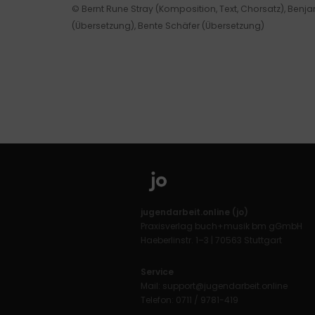
© Bernt Rune Stray (Komposition, Text, Chorsatz), Benja
(Übersetzung), Bente Schäfer (Übersetzung)
jugendarbeit.online (jo)
Praxisverlag buch+musik bm gGmbH
Haeberlinstr. 1–3 | 70563 Stuttgart
Service
Mail:
support@jugendarbeit.online
Telefon: 0711 / 9781-419