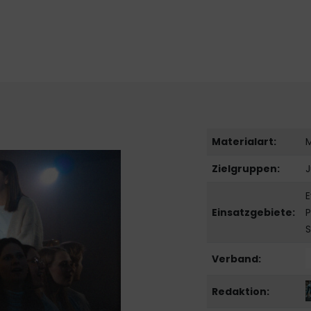
Materialart:
Zielgruppen:
E
Einsatzgebiete:
P
S
Verband:
Redaktion: