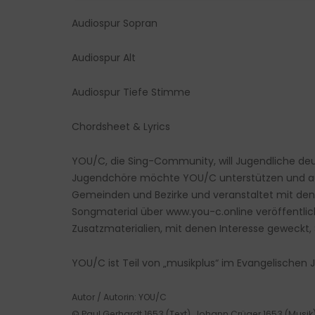
Audiospur Sopran
Audiospur Alt
Audiospur Tiefe Stimme
Chordsheet & Lyrics
YOU/C, die Sing-Community, will Jugendliche de
Jugendchöre möchte YOU/C unterstützen und au
Gemeinden und Bezirke und veranstaltet mit d
Songmaterial über
www.you-c.online
veröffentli
Zusatzmaterialien, mit denen Interesse geweckt,
YOU/C ist Teil von „musikplus“ im Evangelischen 
Autor / Autorin: YOU/C
© Paul Gerhardt 1653 (Text), Johann Crüger 1653 (Musik)