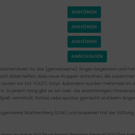
ANHÖREN
ANHÖREN
ANHÖREN
ANSCHAUEN
utschlandweit für das (gemeinsame) Singen begeistern und mi
ch dabei helfen, dass neue Gruppen entstehen, die zusamme
en Leuten vor Ort YOU/C-Days. Außerdem wurden mehrmals im 
cht. Zu jedem Song gibt es ein zwei- bis dreistimmiges Chorarra
 Spaß vermittelt, Gottes Liebe spürbar gemacht und beim Singen
Jugendwerk Württemberg (EJW) und kooperiert mit der Stiftung C
, Hans Leo Haßler 1601 (Musik Bridge), Benjamin Steinhoff 2024 (Text & Mu