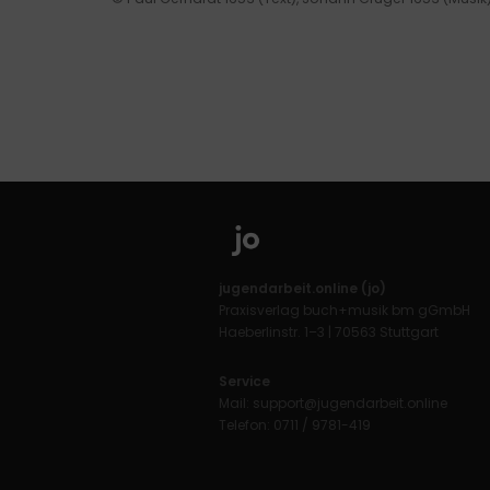
jugendarbeit.online (jo)
Praxisverlag buch+musik bm gGmbH
Haeberlinstr. 1–3 | 70563 Stuttgart
Service
Mail:
support@jugendarbeit.online
Telefon: 0711 / 9781-419