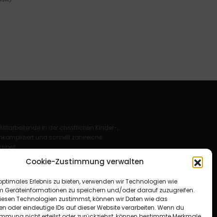
 Mitarbeitende in der christlichen Kinder-,
kompliziert und schnell zahlreiche
rbeit.
Cookie-Zustimmung verwalten
Deutschland e. V.
optimales Erlebnis zu bieten, verwenden wir Technologien wie
für Christus“ e. V.
m Geräteinformationen zu speichern und/oder darauf zuzugreifen.
esen Technologien zustimmst, können wir Daten wie das
en oder eindeutige IDs auf dieser Website verarbeiten. Wenn du
immung nicht erteilst oder zurückziehst, können bestimmte Merkmale