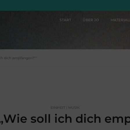
START
ÜBER JO
MATERIA
ich dich empfangen?“"
EINHEIT | MUSIK
Wie soll ich dich em