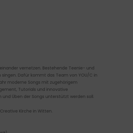
teinander vernetzen. Bestehende Teenie- und
n singen. Dafür kommt das Team von YOU/C in
Jahr moderne Songs mit zugehörigem
ngement, Tutorials und innovative
 und Üben der Songs unterstützt werden soll.
reative Kirche in Witten.
sik)