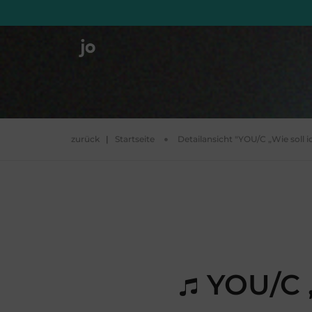
zurück
|
Startseite
Detailansicht "YOU/C „Wie soll 
YOU/C „