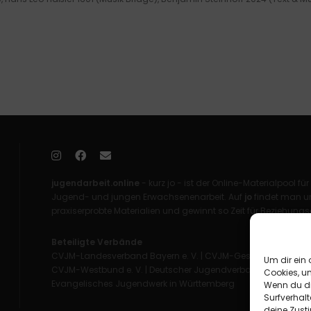
jugendarbeit.online
- kurz jo - ist der Online-Materialpool für
Jugend- und jungen Erwachsenenarbeit. Auf
jo
findet man un
praxiserprobte Materialien und gewinnt so Zeit für Beziehungsa
Beteiligte Verbände
CVJM-Landesverband Bayern e. V.
|
CVJM-Gesamtverband in 
Um dir ein 
CVJM-Westbund e. V.
|
Deutscher Jugendverband „Entschieden 
Cookies, u
Evangelisches Jugendwerk in Württemberg
Wenn du di
Surfverhalt
deine Zust