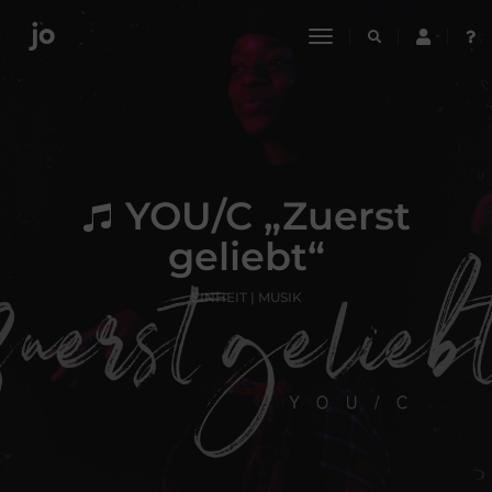
toggle
navigation
YOU/C „Zuerst
geliebt“
EINHEIT | MUSIK