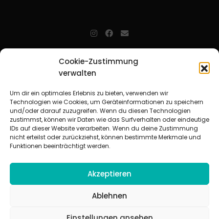
jugendarbeit.online
- kurz jo - ist der Online-Materialpool für
Cookie-Zustimmung
Mitarbeitende in der christlichen Kinder-, Jugend- und jungen
Erwachsenenarbeit. Auf
jo
findet man unkompliziert und schnell
verwalten
zahlreiche praxiserprobte Materialien und gewinnt so Zeit für
Beziehungsarbeit.
Um dir ein optimales Erlebnis zu bieten, verwenden wir
Technologien wie Cookies, um Geräteinformationen zu speichern
und/oder darauf zuzugreifen. Wenn du diesen Technologien
Beteiligte Verbände
zustimmst, können wir Daten wie das Surfverhalten oder eindeutige
CVJM-Landesverband Bayern e. V.
|
CVJM-Gesamtverband in
IDs auf dieser Website verarbeiten. Wenn du deine Zustimmung
Deutschland e. V.
nicht erteilst oder zurückziehst, können bestimmte Merkmale und
CVJM-Westbund e. V.
|
Deutscher Jugendverband „Entschieden für
Funktionen beeinträchtigt werden.
Christus“ e. V.
Evangelisches Jugendwerk in Württemberg
Akzeptieren
Ablehnen
Einstellungen ansehen