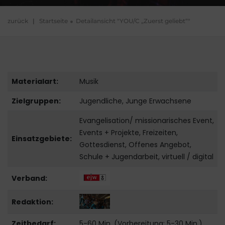
zurück
|
Startseite
Detailansicht "YOU/C „Zuerst geliebt“"
Materialart:
Musik
Zielgruppen:
Jugendliche, Junge Erwachsene
Evangelisation/ missionarisches Event,
Events + Projekte, Freizeiten,
Einsatzgebiete:
Gottesdienst, Offenes Angebot,
Schule + Jugendarbeit, virtuell / digital
Verband:
Redaktion:
Zeitbedarf:
5-60 Min. (Vorbereitung: 5-30 Min.)