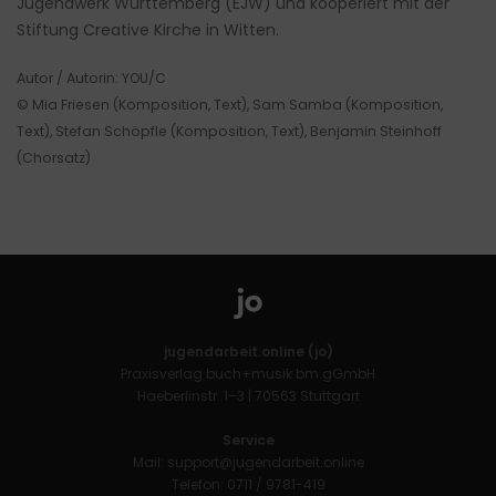
Jugendwerk Württemberg (EJW) und kooperiert mit der
Stiftung Creative Kirche in Witten.
Autor / Autorin: YOU/C
© Mia Friesen (Komposition, Text), Sam Samba (Komposition,
Text), Stefan Schöpfle (Komposition, Text), Benjamin Steinhoff
(Chorsatz)
jugendarbeit.online (jo)
Praxisverlag buch+musik bm gGmbH
Haeberlinstr. 1–3 | 70563 Stuttgart
Service
Mail:
support@jugendarbeit.online
Telefon: 0711 / 9781-419