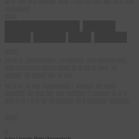
█▌█▌███ ███ █████▌ ███▌█ ███ ██ ███ ██▌██ █ ███
████████
████
███████████▌█████
████ █████ ███▌█████
████
██ █▌█▌ █████████ ▌ ██ █████▌ ███ ██████ ███
███ ████████ █████ ████ █▌█▌██ █▌███▌ ██
█████▌ ██ ████▌██▌ █▌██▌
██ █▌█▌ █▌██▌ █████████ ▌ █████▌ ██ ████
██████▌ ██ ███ ██▌ ██▌██████ ▌█ █████▌█▌█▌█
███ █▌█▌▌█ █▌██ ██ █████▌ █▌█ ██████▌ ██████▌
████
█
Autor / Autorin: Philip Obrigewitsch