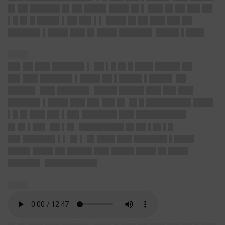
█▌██ ██████ █▌██ ████▌████ █▌▌ ███ █▌██ ██▌██
▌█ █▌█ ████▌▌██ ██▌▌▌ ████ █▌██ ███ ██▌██
██████▌▌████ ███ █▌████ ██████▌ ████▌▌███▌
████
██▌██ ███ ██████▌▌ ██ ▌█ █▌█ ███▌█████ ██
██▌███ ██████▌▌████ ██ ▌████▌▌████▌ ██
█████▌ ███ ██████▌ ████▌█████ ███ ██▌███
██████▌▌████ ███ ██▌██▌█▌ █▌█ █████████ ████
▌█ █▌███ ██▌▌██▌███████ ███ ██████████
█▌█▌▌██▌ ██ ▌█▌ █████████ █▌██ ▌█▌▌█
██▌██████▌▌▌ █▌▌ █▌███▌███ ██████▌▌████
████▌████ ██ █████ ███ ████▌████ █▌████
██████▌ ██████████▌
████