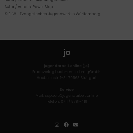
Autor / Autorin: Pawel Step
© EJW - Evangelisches Jugendwerk in Württemberg
jugendarbeit.online (jo)
Praxisverlag buch+musik bm gGmbH
Haeberlinstr. 1–3 | 70563 Stuttgart
Service
Mail:
support@jugendarbeit.online
Telefon: 0711 / 9781-419