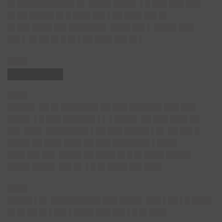
█▌███████████▌█▌ ████▌████▌ ▌█ ███ ███ ███
█▌██ █████ █▌█ ███▌██▌▌██ ███▌██▌█▌
█▌██▌████ ██▌███████▌ ████ ██▌▌ ████▌███
██▌▌ █▌██ █▌█ █▌▌██ ███▌██▌█▌▌
████
████████
████
█████▌
██ █▌███████▌██ ███ ██████▌███ ███
████▌ ▌█ ███ ██████▌▌▌ ▌████▌ ██ ███ ███▌██
██▌ ███▌ ████████▌▌██ ███ █████ ▌█▌ ██ ██▌█
████▌██ ███▌███▌██ ███ ███████▌▌████
███▌██▌██▌ ████▌██ ████ █▌█ █▌████ █████
████▌████▌ ██▌█▌ ▌█ █▌████ ██▌███▌
████
█████
▌█▌ ██████████ ███ ████▌ ███ ▌██ ▌█ ████
█▌█▌██ █▌▌██▌▌████ ███ ██▌▌█ █▌███▌