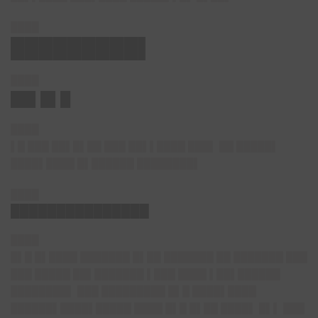
████
█████████▌
████
██▌█▌█
████
▌█ ███ ██▌█▌██ ███ ██▌▌████ ███▌ ██ █████▌
████▌████ █▌██████ ████████▌
████
███████████████
████
█▌█ █▌████ ███████ █▌██ ███████ ██ ███████ ███
███ █████ ██▌███████ ▌███ ████ ▌██▌██████
████████▌ ███ █████████ █▌█ ████▌████
██████▌████▌█████ ████ █▌█ █▌██ ████▌ █▌▌ ███