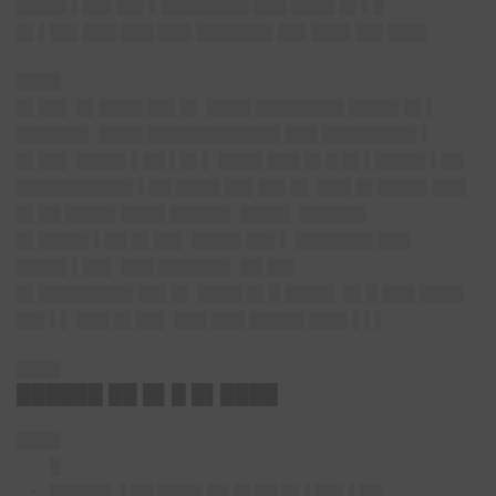
████▌▌██▌██▌▌████████ ███ ████ █▌▌█
█▌▌██▌███ ███ ███ ███████ ██▌███▌██▌███▌
████
█▌██▌ █▌████ ██▌█▌ ████ ████████ ████▌█▌▌
██████▌ ████ ████████████ ███ ████████▌▌
█▌██▌ ████▌▌██ ▌█▌▌ ████ ███ █▌█ █▌▌████▌▌██
██████████▌▌██ ████ ██▌██▌█▌ ███ █▌████▌███
█▌██ ████▌████ █████▌ ████▌ ██████
█▌████▌▌██ █▌██▌ ████▌██▌▌ ███████ ███
████▌▌██▌ ███ ██████▌ ██ ██▌
█▌████████▌██▌█▌ ████ █▌█ ████▌ █▌█ ███ ████
██▌▌▌ ███ █▌██▌ ███ ███ █████ ███▌▌▌▌
████
██████ ██ █▌█ █▌████
████
█
█████▌ ▌██ ████ ██ █▌██ █▌▌██▌▌██