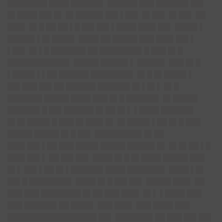
████████ ████ ██████▌ ██████ ███ ██████▌██▌
█▌████ ██▌█▌ █▌█████▌██▌▌██▌ █▌██▌ █▌██▌ ██
███▌ █▌█ ██ ██ ▌█ ██▌██▌▌████ ███▌██▌ ████▌▌
█████▌▌█▌████▌ ████ ██ █████ ███ ███▌██▌▌
▌██▌ █▌▌█ ███████ ██ ████████▌█ ███ █▌█
████████████▌ █████ █████▌▌ █████▌ ███ █▌█
▌████▌▌▌██ ██████ ████████▌ █▌█ █▌████▌▌
██▌███ ██▌██ ██████ ██████▌█▌▌█▌▌ █▌█
███████ █████ ████ ███ █▌█ ██████▌ █▌█████
██████▌█ ██▌██████ █▌██ █▌▌ ▌████ ██████▌
█▌█▌████▌█ ███ █▌███▌█▌ █▌████▌▌██ █▌█ ███
█████ █████ █▌█ ██▌ █████████▌█▌██
███▌██▌▌██ ███ ████▌█████ █████▌█▌ █▌█▌██ ▌█
███▌██▌▌ ██ ██▌██▌ ████ █▌█ █▌████ █████ ███
█▌▌ ██▌▌██ █▌▌██████▌████ ███████▌ ████ ▌█▌
██▌█ ████████▌ ████ █▌█ ██▌██▌ █████ ███▌ ██
███ ███ ████████ █▌██ ███ ███▌ █▌▌ ▌████ ███
███ ██████▌██ ████▌ ███ ███▌ ███ ████ ███
██████████████████ ██▌ ███████▌██ ███ ██▌██▌