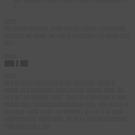
█
████
██ █████ ██████▌ ████ ███ █▌▌████▌▌████████
██████▌██ ████▌ ██ ▌██ █▌█ █████▌▌▌█ ████▌███
██▌▌
████
██▌▌██
████
█▌█ █▌████ ████████ █▌██ ███████▌████▌█
████▌ █▌█ ███████ ▌███▌█ ████ █████▌███▌ ██
█▌█ █▌▌██ █████▌▌███▌ ████ █▌█ ███████ █▌███
█████ ███ ▌████████████████▌███▌ ███ ███ █▌█
█▌████▌ ████ ██ █▌▌██ █████▌▌█▌▌ █▌█ █▌████
██████████▌████▌███▌ ██ █▌█ ▌███ ██████████
███▌████ ██▌▌██▌