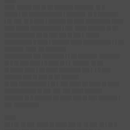
████
███▌ █████ ██▌█▌██ ██████▌██████▌ █▌█
████▌▌██ ███████████▌▌██████▌ █▌█ ███████
▌█▌ ██▌ █▌█ ███▌▌██████ ██ ███▌████████▌████
███▌████▌██████████▌▌██▌ ████ ██████ █▌██
██████████▌██ █▌███ ██▌█▌██▌▌ ████▌
█████████▌█ ███▌▌██████ ████ █████████▌▌▌██
██████▌ ███▌ ██ ███████
█████████▌██▌███████▌▌▌██ ██████▌ ███████
█▌█ █▌███ ███▌▌█ ███▌█▌▌▌ █████▌ █▌██
█▌████▌███▌▌██ ████ ███████▌██▌▌ ▌█ ███
██████ ███ █▌███ █▌██ ██████
█▌██▌█████████▌▌█▌▌ ██▌████ ██ ████ █▌████
███████████ █▌██▌ ██▌ ██▌████ ██████
██████▌█▌█ ██████ ██ ████ ███ █▌███ ██████▌▌
██▌ ████████▌
████
██ ▌█▌ █▌██▌ ████ █▌████ ██▌█▌ █▌██▌ █▌▌█▌█