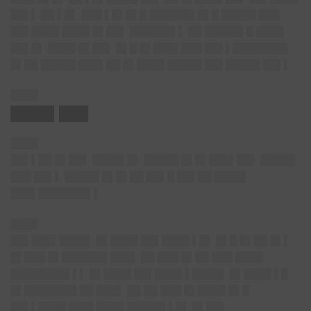
██▌▌ ██ ▌█▌ ███ ▌█▌█▌█ ██████▌█▌█ █████ ███
██▌████ ████ █▌██▌ ██████▌▌ ██ █████▌█ ████
██▌█▌ ████ █▌██▌ █▌█ █▌███▌███ ██▌▌████████
█▌██ █████ ███▌██ █▌████ █████ ██▌█████ ██▌▌
████
████▌███
████
██▌▌██ █▌██▌
████▌█▌ █████ █▌█▌███▌██▌ █████
███ ██▌▌ █████ █▌█▌██ ██▌█ ██▌██ ████▌
███▌███████▌▌
████
██▌███▌████▌ █▌████ ██▌████ ▌█▌ █▌█ █▌██ █▌▌
█▌███ █▌██████▌███▌ ██ ███ █▌██ ███ ████
████████▌▌▌ █▌████ ██▌████ ▌████▌ █▌████ ▌█
█▌███████▌██ ███▌ ██ ██ ███ █▌████ █▌█
██▌▌████ ███▌████ █████▌▌█▌ █▌██▌