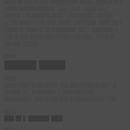
████ ██ ███ █▌███ ██████████ ████▌ ████ █▌█▌█
████▌████████████▌ ███ ▌█▌█▌ ████▌██▌▌
█████▌ ▌██ ████ █▌████▌▌██ ██████▌ █████▌
█▌██▌████▌▌▌██ ███▌████▌ ███ ████▌ ████ ██▌▌
▌████ █▌████ █▌██ ████████▌ ██▌▌ ███████▌█
▌██ █▌███ █▌▌██ ███ █████▌███ ███▌ ███ █▌█
██▌██▌ █████▌
████
█████▌████▌
████
████▌████ █▌██ ████▌ ███ ███ █████ █▌██▌▌█
█▌███▌ █▌▌█▌█████▌▌█ ████ ██ █▌██▌
████████▌▌ ███ █▌██ ▌█ █▌█ █████ ██ ██▌▌██▌
████
██▌█▌▌ █████▌███