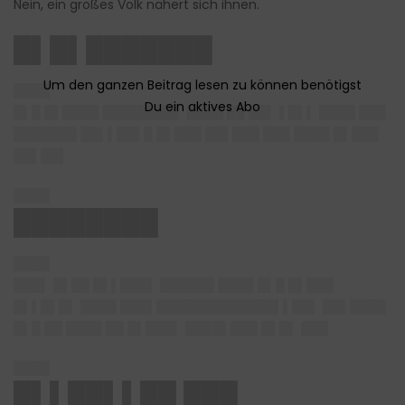
Nein, ein großes Volk nähert sich ihnen.
█▌█▌███████
████
█▌█ █▌████ ████████▌ ████ ██ ██▌ ▌█▌▌ ████ ███
███████ ██▌▌██▌█ █▌███ ██▌███ ███ ████ █▌███
██▌██▌
████
████████
████
███▌ █▌██ █▌▌███▌ ██████ ████ █▌█ █▌███
█▌▌█▌█▌ ████ ███▌█████████████▌▌██▌ ██▌████
█▌█ ██ ████ ██ █▌███▌ ████▌███ █▌█▌ ███
████
█▌▌██▌▌██ ███