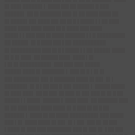
█▌███▌██████▌▌ ████ ██▌██ █████▌█ ███
██████▌ ██ █▌███████ ███ █▌██ ████ ████ ██
█▌█████▌██▌████ ██▌██ █▌█ ▌████▌▌▌██ ███▌
████ ████ ███▌████ █▌█ ████ ███ ████
████▌▌▌███ ███ █▌████ ██████▌▌▌█ █████████▌
██ █████▌ █▌█ ███▌██▌▌██ ███████████
█▌██████████ ███ █▌█ ▌████▌▌▌██ █████▌████▌
█▌█ █▌███▌ ██ █████▌███▌ ████ ▌█▌
▌█▌█▌██████████▌ ███ ███ ███ █████
█████▌████ █▌███████▌▌ ███ █▌█ ▌█▌█▌
██▌████████▌██▌█ ███████ ████ █▌██▌ █▌▌
███████▌ █▌█ ▌██ ██▌█ ██▌█████▌▌ █████ ████▌
█▌███▌███▌ ██ █▌██▌ █▌███ █▌██▌███ █▌█▌█ ██
█████ ▌▌████▌ █████▌▌ ███▌███▌ ██ ██████▌███
█▌██ ███ ████ ███▌████ █▌█ ███ █▌█▌█ ██
██████▌▌ ████ █▌██ ████ █████████▌███ ████▌
███ ▌█▌ ████ ████ █▌██▌ █▌▌██▌ ██▌█▌ █▌██▌
▌████ █▌███ ███ ████████ ███ █▌██▌█▌ ▌██ ██▌