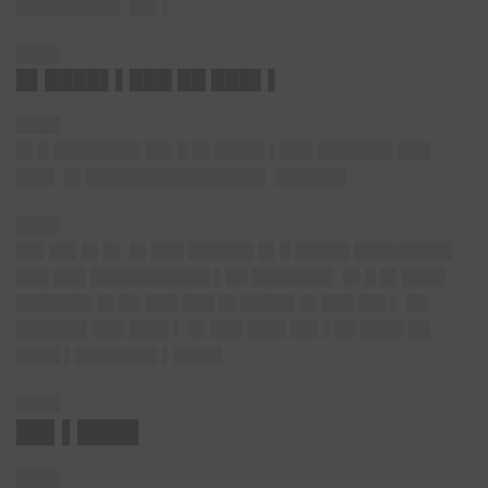
█████████▌ ██▌▌
████
█▌████▌▌███ ██ ███▌▌
████
█▌█ ████████ ██▌█ █▌████▌▌███ ███████ ███
███▌ █▌████████████████▌ ██████▌
████
██▌██▌█▌█▌ █▌███ ██████ █▌█ █████ █████████
███ ███ ███████████ ▌██ ███████▌ █▌█ █▌████
███████ █▌██ ███ ███ █▌█████ █▌███ ██▌▌ ██
██████▌███ ███▌▌ █▌███ ███▌██▌▌██ ████ ██
████ ▌███████▌▌████▌
████
██▌▌████
████