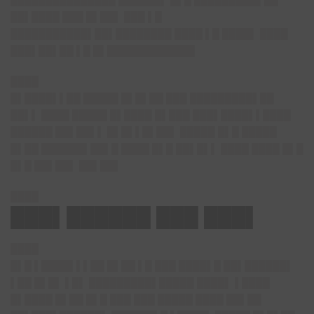
███████████████ ██████▌ █▌█ █████████▌██
██▌████ ███ █▌██▌ ███ ▌█
███████████▌██▌████████ ████ ▌█ ████▌ ████
███▌██▌██ ▌█ █▌████████████▌
████
█▌████▌▌██ █████ █▌█▌██ ███ █████████▌██
██▌▌ ████ █████ █▌████ █▌███ ███▌████▌▌████
██████ ██▌██▌▌ █▌█▌▌█▌██▌ █████ █▌█ █████
█▌██ ██████▌██▌█ ████ █▌█ ██▌█▌▌ ████ ████ █▌█
█▌█ ██▌██▌ ██▌██▌
████
███▌██████ ███ ███▌
████
█▌█ ▌████▌▌▌██ █▌██ ▌█ ███ ████▌█ ██▌██████▌
▌██ █▌█▌ ▌█▌ █████████▌█████ ████▌ ▌████
█▌████ █▌██ █▌█ ███ ███ █████ ████ ██▌██