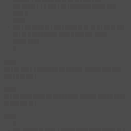
██▌████▌▌ ▌█ ███ ▌██ ▌███████ ████▌███
███▌█
████
██▌▌██ ████ █▌▌██▌▌████ █▌█▌ █▌█ ▌██ █▌██▌
█▌▌█▌█ ████████▌ ███▌█ ███ ██▌ ████
████▌████
█
████
██ ▌█▌ ██▌▌ ▌███████ ██ █████▌ █████▌███ ███
██▌▌█ █▌██▌▌
████
█▌▌██ ████ ████ ██ ████████▌ █████▌█████ ████
█▌███ ██▌█▌▌
████
█
██▌ █████ █▌███▌ ▌█████ ████ ████ ████▌█▌█