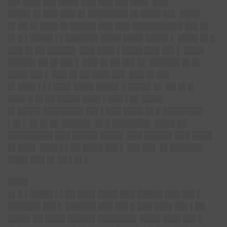
██▌███▌██▌████ ███ ███ ██▌███▌ ███
████▌█▌███ ███ █▌████████ █▌████ ██▌ ████
█▌██ █▌███▌█▌█████ ███ ███ ██████████ ██▌█▌
█▌█ ▌████▌▌▌██████▌████ ████ ████▌▌ ████ █▌█
███ █▌██ █████▌ ███ ███▌▌████ ███ ██▌▌ ████
█████▌██ █▌██▌▌ ███ █▌██ ██▌█▌ ██████ █▌█▌
████ ██▌▌ ███ █▌██ ███▌██▌ ███ █▌██▌
█▌███▌▌▌▌███▌████ ████▌ ▌████▌█▌ ██ █▌█
███▌█ █▌██ ████▌███▌▌███ ▌█▌ ████
█▌████▌████████ ██▌▌███ ████ █▌█ ████████
▌█▌▌ █▌█▌█▌ █████▌ █▌█ ███████▌ ████ ██
█████████ ███ █████ ████▌ ███ █████▌███ ████
█▌███▌ ███▌▌▌██ ████ ██▌▌ ██▌██▌ █▌██████▌
████ ███ █▌██ ▌█▌▌
████
█▌█ ▌████▌▌▌██ ███▌████ ███ █████ ███ ██▌▌
██████▌██▌▌ ██████ ███ ██▌█ ███ ███▌██▌▌██
████▌██ ████ █████▌███████▌ ████ ███▌██▌▌