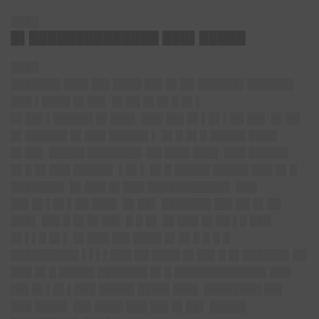
████
█▌██████████████ ███▌█████
████
███████ ███▌██▌████ ██▌█▌██ ██████▌██████▌
███ ▌████ █▌██▌ █▌██ █▌█▌█ █▌▌
█▌██▌▌█████▌█▌███▌ ███ ██▌█▌▌█▌▌██ ██▌ █▌██
█▌██████ █▌███ █████▌▌ █▌█ █▌█ █████ ████
█▌██▌ █████ ███████▌ ██ ███▌███▌ ███ █████▌
█▌█ █▌███ █████▌ ▌█▌▌ █▌█ █████ █████ ███ █▌█
███████▌ █▌███ █▌███ ███████████▌ ███
██▌█▌▌█▌▌██ ███▌ █▌██▌ ███████ ██▌██ █▌██
███▌ ██▌█ █▌█▌██▌ █ █ █▌ █▌███ █▌██ ▌█ ███
█▌▌▌█ █▌▌ █▌███ ██▌████ █▌█▌█ █ █ █
█████████▌▌▌▌▌███ ██ ████ █▌██▌█ █▌██████▌██
███ █▌█ █████ ███████ █▌█ █████████████ ███
██▌█▌▌█▌▌███ █████ ████▌███▌ ████████ ██▌
███ ████▌ ██▌████ ███ ██▌█▌██▌ █████