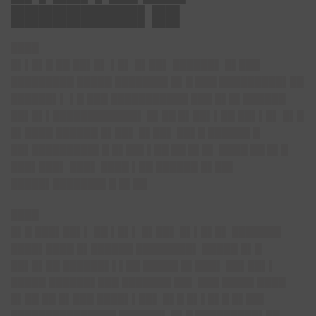
█████████▌██
████
█▌▌█▌█ ██ ██▌█▌ ▌█▌ █▌██▌ ██████▌ █▌███
█████████ █████ ███████▌█▌█ ███ █████████▌██
██████▌▌ ▌█ ███ ███████████ ███ █▌█▌██████
██▌█▌▌████████████▌ █▌██ █▌██▌▌██ ██▌▌█▌ █▌█
█▌████ ██████ █▌██▌ █▌██▌ ██▌█ ██████ █
██▌█████████▌█ █▌██▌▌██ ██ █▌█▌ ████ ██ █▌█
███▌███▌ ███▌ ████ ▌██ ██████ █▌██▌
█████▌███████▌█ █▌██
████
█▌█ ███▌██▌▌ ██ ▌█▌▌ █▌██▌ █▌▌█▌█▌ ███████
████▌████ █▌██████ ████████▌ █████ █▌█
██▌█▌██ ██████▌▌▌██ █████ █▌███▌ ██▌██▌▌
█████ ██████▌███ ███████ ██▌ ███ ████▌████
█▌██ ██ █▌███ ████▌▌██▌ █▌█ █▌▌█▌█ █▌██▌