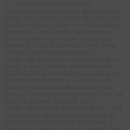
█▌▌▌▌████▌▌█ █▌██ █▌█ ███▌██▌▌██
████▌████▌▌▌██ █████████▌▌▌ ███ ▌████▌▌▌██
███▌█▌▌███ █▌█ ██▌█▌ █▌█ ███▌██▌▌███▌█████
█▌█████▌████▌ ████ ████▌ █▌██ ▌██ ███ █████▌
██ ██ ██▌██▌ ████▌ █▌████▌███ ███ █▌██ █▌▌
██▌███ ███████ ▌█ █▌█ █████▌
██▌███▌████
██████ ▌█▌█▌ ██▌▌█▌
█ ███ █████ █▌██▌ █▌███
███▌███▌▌██ ██▌██ ███████████ █▌█
▌████▌▌▌██▌ █▌█ ███▌██▌▌██ █▌██ ███ █▌██▌ ██
█▌███▌ █▌█ █▌█ ████████▌█████ ████ █▌███
█▌████ ██████ █▌█ ████ ███ ████ ██████ ███ █▌█
█▌████ ██ █████▌███ ██▌█▌ █▌█ ███▌██▌▌██
█████ █▌█ ████████ ███████████████▌ ████
█▌██▌ ██▌████████▌█ ████████ ███ █▌████▌ ███
█▌██ ▌█ █▌█ █████▌ █▌████ ██▌██ █▌█
▌████▌▌▌██████ ███ █▌█ ███▌██▌▌██ ███▌▌████
█▌█ ████████▌ ████ ███▌██ █▌██▌██ ████▌██
█▌██████████ ██████ █▌████ █████████▌ ██
█████ ███ █▌█ ███▌██▌▌██ █▌██ █▌██████▌ ████