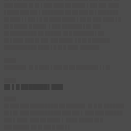
███ ████▌█▌█▌▌███ ███▌██ ████▌▌██▌██▌ ███▌
▌████ ███ ██▌▌███████▌██ ██ ███ █▌▌███████
█▌███▌▌▌██▌▌█ █▌████ ████▌▌██ █▌███ ████ ▌█
█▌█ ████▌█ ████▌ ▌███ ███████ ▌█▌ ██▌
█▌█████████ ██ █████▌ █▌█ ███████ ▌██
█▌▌███▌███ █▌██▌ ██▌████▌ ▌█ █▌█ ██████
███████████ ████ ▌█ █▌█ ███▌ ██████▌
████
███████▌ █▌█ ███▌▌███ █▌██ ███████▌▌▌█▌
████
█▌▌█ ███████▌███
████
█▌███ ███ █████████▌██ ██████▌ █▌█ █▌███████
█▌▌█▌ ███ ██████████▌███ ██▌▌ ███ ███ ██████
██▌▌ ███▌ ███ ██ ████▌▌ ████ █████ █▌█
██▌█████▌██ █▌██▌█ ██▌▌▌