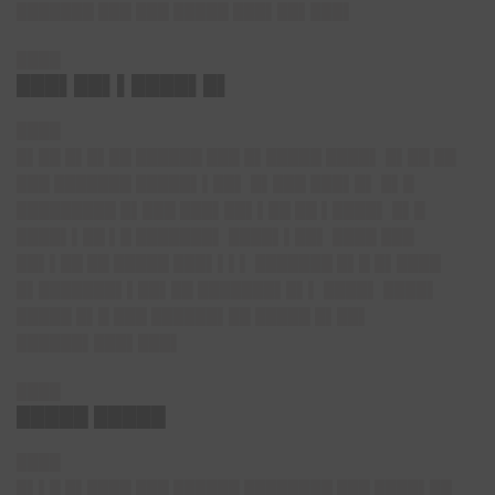
███████ ███ ███ █████ ███▌██▌███▌
████
███▌██▌▌████▌█▌
████
█▌██ █▌█▌██ ██████ ███ █▌█████ ████▌ █▌██ ██
███ ███████ █████▌▌██▌ █▌███ ███▌█▌ █▌█
█████████ █▌███ ███▌██▌▌██ ██ ▌████▌ █▌█
████▌▌██ ▌█ ███████▌ ████▌▌██▌ ████ ███
██▌▌██ ██ █████ ███▌▌▌▌ ███████ █▌█ █▌████
█▌███████▌▌██▌██ ███████▌█▌▌ ████▌ ████▌
█████ █▌█ ███ ██████▌██ █████ █▌██▌
██████▌███▌███▌
████
█████ █████
████
█▌▌█ █▌████ ███ ██████ ████████ ███ ████▌██