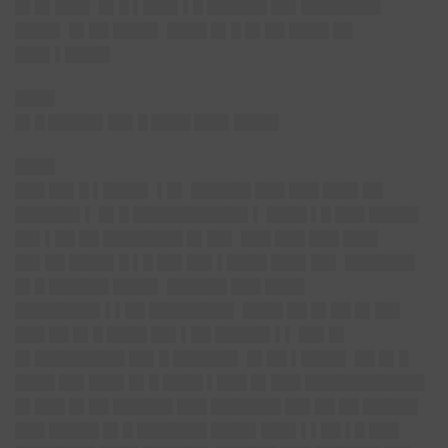
█▌█▌███▌ █▌█ ▌███▌▌█ ██████ ██▌████████
████▌ █▌██ ████▌ ████ █▌█ █▌██ ████ ██
███▌▌████▌
████
█▌█ █████▌██▌█ ████ ███▌████▌
████
███ ██▌█ ▌████▌ ▌█▌ ██████ ███ ███ ███▌██
██████▌▌ █▌█ ███████████▌▌ ████ ▌█ ███ █████
██▌▌██ ██ ████████ █▌██▌ ███ ███ ███ ███▌
██▌██ ████▌█ ▌█ ██▌██▌▌████ ███▌██▌ ███████
█▌█ ██████ ████▌ ██████ ███ ████
████████▌▌▌██ ████████▌ ████ ██ █▌██ █▌██▌
███ ██ █▌█ ████ ██▌▌██ █████▌▌▌ ██▌█▌
█▌█████████ ██▌█ ██████▌ █▌██ ▌████▌ ██ █▌█
████ ██▌███▌█▌█ ████ ▌███ █▌███ ████████████
█▌███ █▌██ ██████ ███ ███████ ██▌██ ██ █████▌
███ █████ █▌█ ███████ ████▌███▌▌▌██ ▌█ ███