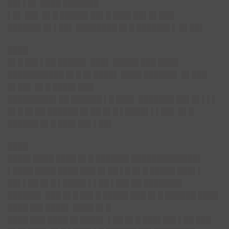
██▌▌█▌ ████ ███████
▌█▌ ██▌ █▌█ █████▌██▌█ ███▌██▌█▌███
██████▌█▌▌██▌ ████████ █▌█ ██████▌▌ █▌██▌
████
█▌█ ██▌▌██ █████▌ ███▌ █████ ███ ████
███████████ █▌█ █▌████▌ ████ ██████▌ █▌███
█▌██▌ █▌█ ████▌███
█████████▌██ ██████ ▌█ ███▌ ███████ ██▌█▌▌▌▌
█▌█ █▌██ ██████ █▌██ █▌█ ▌████▌▌▌██▌ █▌█
██████ █▌█ ███▌██▌▌██▌
████
████▌████ ████ █▌█ ██████▌█████████████▌
▌████ ████ ████ ███ █▌██ ▌█ █▌█ █████ ███▌▌
██▌▌██ █▌█ ▌████▌▌▌██ ▌██▌██ ███████▌
██████▌ ███ █▌█ ██▌█ █████ ███ █▌█ ██████ ████
████ ██▌████▌ ████ █▌█
████ ███ ████ █▌████▌ ▌██ █▌█ ███▌██▌▌██ ███