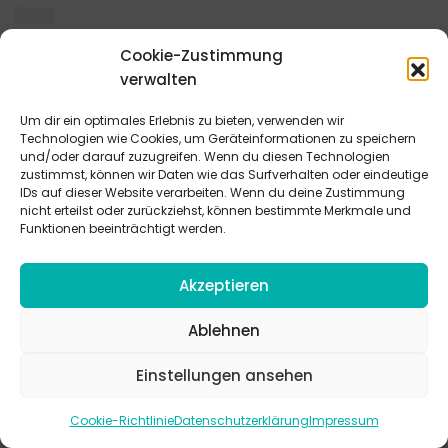
████
███ ███ █████ █████ ████ ██▌███▌██▌█▌ ███ ██▌▌
Cookie-Zustimmung
██▌ ██▌██████▌█ ████▌███▌ ██▌▌ ████ ████ █▌█
verwalten
▌█ ██▌███ █▌▌██▌▌██ ██▌███▌
Um dir ein optimales Erlebnis zu bieten, verwenden wir
████
Technologien wie Cookies, um Geräteinformationen zu speichern
███ █▌▌████▌▌████ ██▌█▌ ████ █▌█ █▌████ ███
und/oder darauf zuzugreifen. Wenn du diesen Technologien
zustimmst, können wir Daten wie das Surfverhalten oder eindeutige
██████████▌███▌▌████▌
IDs auf dieser Website verarbeiten. Wenn du deine Zustimmung
nicht erteilst oder zurückziehst, können bestimmte Merkmale und
████
Funktionen beeinträchtigt werden.
███▌███████▌
Akzeptieren
████
█▌█ ██████ █▌██ █▌█ █████▌ ████ █▌█ █▌▌██▌
Ablehnen
█████ ███ ███ ███████▌█ ██████ ███ ████
███▌██▌█▌ ███ ▌██ ██ ████▌███▌ ████ ██▌ ██▌███
Einstellungen ansehen
█▌██ █▌▌███▌███ ███████ ███ █▌███▌ ████▌▌██
███ ██ ████▌█▌▌ ███ ████████ ███▌ ███▌ ███████
Cookie-Richtlinie
Datenschutzerklärung
Impressum
██▌ ▌█▌▌ █▌███ ██████ ██ █████▌ ██ █▌█ ██████