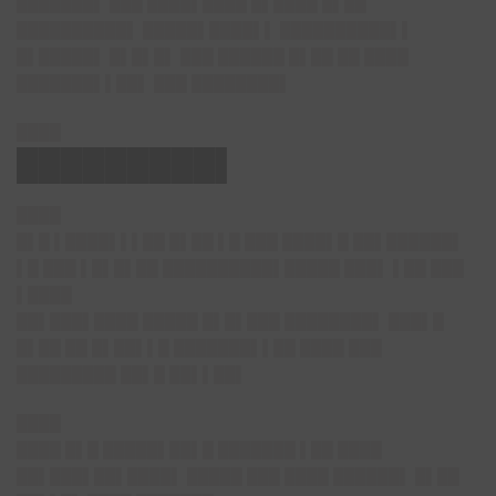
███████▌ ███ ████▌████ █▌████ █▌██
██████████▌ █████▌████▌▌ ██████████▌▌
█▌█████▌ █▌█▌█▌ ███ ██████ █▌██ ██ ████
███████▌▌██▌ ███ ████████▌
████
█████████▌
████
█▌█ ▌████▌▌▌██ █▌██ ▌█ ███ ████▌█ ██▌██████▌
▌█ ███ ▌█▌█▌██ ██████████▌█████ ███▌ ▌██ ███
▌████
██▌███▌████ █████ █▌█▌███ ████████▌ ███▌█
█▌██ ██ █▌██▌▌█ ███████▌▌██ ████ ███
█████████ ██▌█ ██▌▌██▌
████
████ █▌█ █████▌██▌█ ███████ ▌██ ████
██▌███▌██▌████▌ █████ ███ ████ ██████▌ █▌██