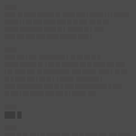
████
███▌
█▌████ █████▌█▌ ████ ███ ▌████▌▌▌▌█████
████▌▌▌██ ███ ████ ███ █▌█▌██▌ ██ █▌██
████▌███████▌████ █▌▌ █████ █▌▌ ███
███▌██▌███ ███ ████ █████▌███▌▌
████
███▌██▌▌██▌
████████▌▌ █▌██ ██ █▌█
████▌█████▌█▌ ▌██ █▌█████▌██ █▌████ ██▌███
▌█▌ ███▌██▌ █▌████████▌ ███ ████▌ ███▌▌ █▌██
█▌█ ███▌██▌▌██ █▌▌ ▌████▌ ███████▌▌
███▌████████▌███ █▌█ ███ ██████████▌█ ███
█▌██▌▌██ ████▌███ ██▌█ ▌████▌ ██▌
████
██▌█
████
███▌█▌█
▌ ██ ▌█▌████▌██▌ ██ █▌████ ██▌ ██▌████