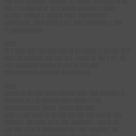
██▌███▌██████▌ ██████▌█ ▌████▌ █████ █▌█▌██
██▌▌ ▌█ ███▌█▌█▌ █▌█ █████ ██████ █▌████
█▌███▌ █████▌▌ █████▌██▌▌ ███ ██████
████████▌ ████ ██ █▌█ █▌▌ ███ ███████▌▌ ███
█▌██████████▌
████
█▌█ ███▌██▌▌██ ███▌███ █▌█ ▌████▌▌▌██ ██▌ █▌█
██▌▌██ ██████▌██▌███ █▌▌ ▌████ █▌██▌ ▌█▌▌██
███ ████████ █████ █▌███ █▌██ ▌███
██████████████████ ██ ███████▌
████
█████ █▌██ ███ ████ █████▌███▌ ███ █████▌▌█
██████▌█▌▌█▌██████ ███ ▌████▌▌▌██
███████████▌ ████▌ █████ ███ ███
███▌▌▌██▌████ █▌██ ██▌██▌██▌███ ███ █▌███
█████▌▌ ██ ████ ██ █▌██▌ ██████▌▌ ███ █▌██
██▌███ ▌█ █▌█ ████████ ██▌▌██▌ █████▌▌ ██