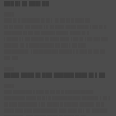
███ █▌█▌███▌██
████
███ █▌█ ███████ █▌█▌▌ █▌██ █▌█ ███▌██
█▌█▌███▌██ ████▌▌▌ █▌███▌████ ████▌▌██ █▌█
███████ █▌██ ██ █████▌████▌ ████ █▌█
▌████▌▌▌██ █████ █▌███▌███▌▌██ █▌▌██ ██▌██▌
█████▌ █▌█ █████████▌██ ██▌▌██ ███
█████████▌ ▌█████████▌█████ ▌█ ███ █▌██ ██
██▌██▌
████
████▌████ █▌███ ██████ ███▌█▌▌██
████
███ ███████▌▌███ █▌██ █▌█ ███████████
████████ ████ █▌█ ▌█ ███████████ ██████▌▌ █▌▌
█▌███ ███████▌▌█▌ ████▌█ █████▌█████▌ █▌█
████ ███ ███ █████████▌███ ███▌█▌▌█▌ ██████