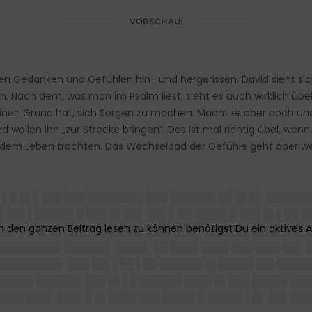
VORSCHAU:
nen Gedanken und Gefühlen hin- und hergerissen. David sieht sic
an. Nach dem, was man im Psalm liest, sieht es auch wirklich übe
keinen Grund hat, sich Sorgen zu machen. Macht er aber doch und
 wollen ihn „zur Strecke bringen“. Das ist mal richtig übel, wenn
em Leben trachten. Das Wechselbad der Gefühle geht aber weit
▌▌█ █▌▌ ██▌███ ████████ ███ ██████▌██ █▌█▌ ██████
██▌▌█████▌█ ███ █▌██▌ ██▌▌ ██ ████▌█ ███ █▌▌██ ██
█▌ ▌█ █▌█▌████ █▌█████ ███▌███▌ ██ ████ █████▌███
 █████████ ██████▌ ████▌ ██ ████ ████ ███ ███▌██▌
█████████▌ ███ ██▌▌██ ▌██ ██████ █▌█████ ██▌█████
██████ ██████▌███ █▌▌█ ██████ ████ █▌███ █████ ███
████ ███▌ ███▌█ █▌████ ███ ████▌█ █████ ▌█▌ ██▌██