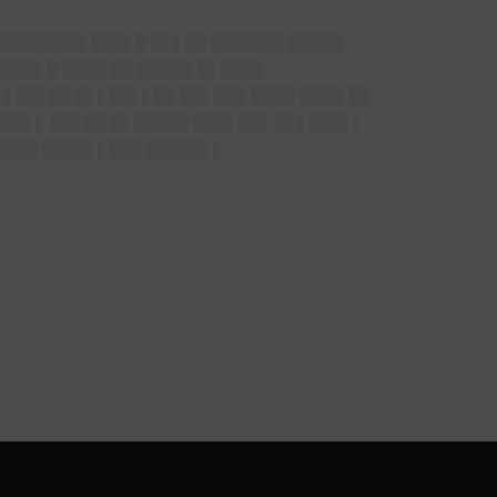
▌████████ ███▌█ █▌▌██ ██████▌█████
████▌█ ████ ██ █████ █▌████
▌▌██▌██ █▌▌██▌▌██ ██▌███ ████ ████ ██
███▌▌ ██▌██ █▌█████ ███▌██▌ █▌▌███▌▌
████ ████▌▌███ █████▌▌