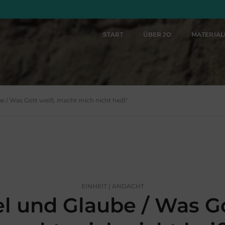
START
ÜBER JO
MATERIA
be / Was Gott weiß, macht mich nicht heiß"
EINHEIT | ANDACHT
l und Glaube / Was Go