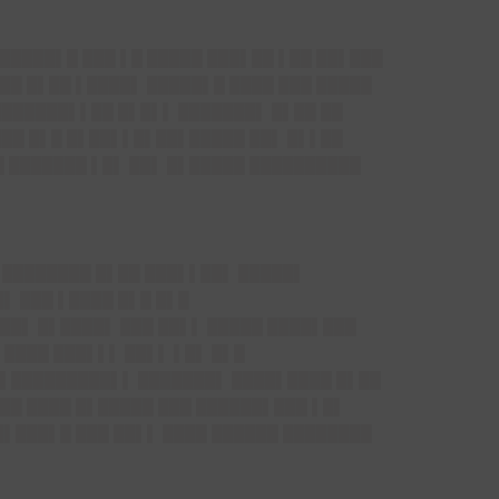
█████▌█ ███ ▌█ █████ ███▌██ ▌██ ██▌███
▌██ █▌██ ▌████▌ █████▌█ ████ ███ █████
███████▌▌██ █▌█▌▌ ███████▌ █▌██ ██
███ █▌█ █▌██▌▌█▌██▌█████ ██▌ █▌▌██
█ ███████ ▌█▌ ██▌ █▌█████ ██████████
█ ████████ █▌██ ███▌▌██▌ █████▌
▌ ███ ▌████ █▌█ █▌█
██▌ █▌████▌ ███ ██▌▌ █████ ████▌███
 ████ ███▌▌▌ ██▌▌ ▌█▌ █▌█
█▌█████████▌▌ ███████▌ ████▌████ █▌██
██ ████ █▌█████ ███ ██████▌███ ▌█▌
█▌███▌█ ███ ██▌▌ ████ ██████ ████████