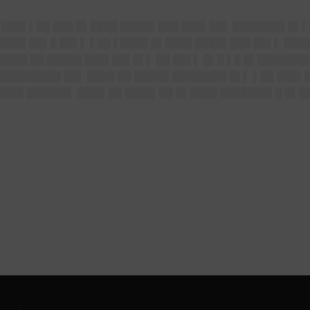
▌▌███▌▌██ ███ █▌████ █████ ███ ███▌██▌ ███████▌█▌
████▌██▌█ ██▌▌ ▌██ ▌████ █▌████ ████▌███ ██▌▌ ███
████ ██ █████ ███▌██▌█▌▌ ██ ██▌▌ █▌█ ▌█ █▌███████
 █████████ ██▌ ████ ██ █████ ████████ █▌▌ ▌██ ███▌
████ ██████▌ ████ ██ ████▌██ █▌████ ███████▌█ █▌█