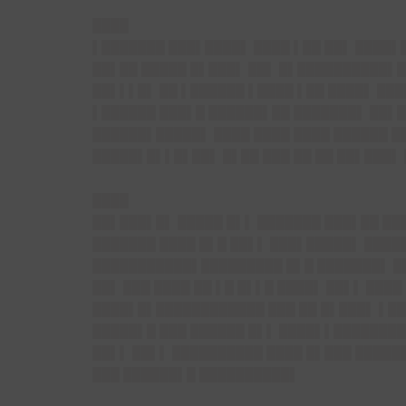
████
▌███████ ███▌████▌ ████ ▌██ ██▌ ████▌
██▌██ █████ █▌███▌ ██▌ █▌██████████▌█ 
██▌▌▌█▌ ██ ▌██████ ▌████ ▌██ ████▌ ██
▌██████ ███▌█ ██████▌██ ███████▌ ██▌█
██████▌█████▌ ████ ████ ████ ██████ █
█████▌█▌▌█▌██▌ █▌██ ███ ██ ██ ██▌███▌ 
████
██▌███▌█▌ █████ █▌▌ ███████ ███▌██ ██
███████ ████ █▌█ ██▌▌ ███▌█████▌ █████
███████████▌█████████ █▌█ ███████▌ ██
██▌ ███ ████ ██ ▌█ █▌▌█ ████▌ ██▌▌ ███
████▌█▌████████████ ███ ██ █▌███▌ ▌██
█████▌█ ███ ██████ █▌▌ ████▌▌████████
██▌▌ ██▌▌ ██████████ ████ █▌███ █████
███ ██████▌█ ██████████▌