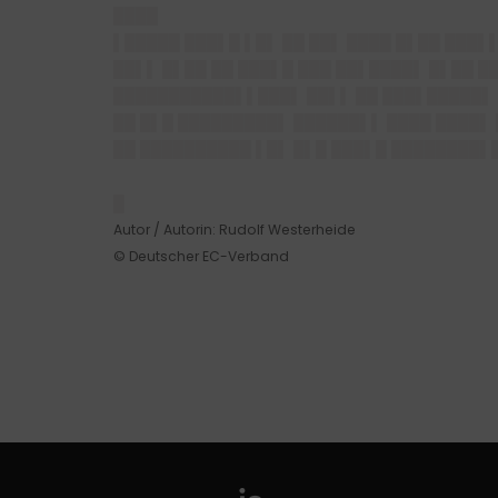
████
▌█████ ███▌█ ▌█▌ ██ ██▌ ████ █▌██ ███
██▌▌ █▌██ ██ ███▌█ ███ ██▌████▌ █▌██ █
███████████▌▌███▌ ██▌▌ ██ ███▌█████▌ 
██ █▌█ █████████▌ ██████▌▌ ████ ████▌
██ ██████████ ▌█▌ █▌█ ███▌█ ████████▌
█
Autor / Autorin: Rudolf Westerheide
© Deutscher EC-Verband