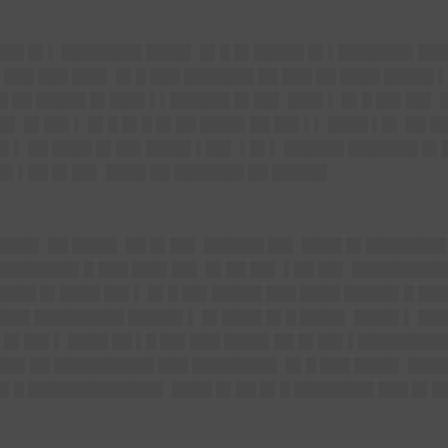
███ █▌▌ ████████ ████▌ █▌█ █▌█████ █▌▌███████▌███
███ ███ ███▌ █▌█ ███ ███████ ██ ███ ██ ████ █████ 
██ ██ █████ █▌███▌▌▌██████ █▌██▌ ███▌▌ █▌█ ██▌██▌ 
█▌ █▌██▌▌ █▌█ █▌█ █▌██ ████▌██ ██▌▌▌ ████ ▌█▌ ██ █
█▌▌ ██ ████ █▌██▌████▌▌██▌ ▌█▌▌ ██████ ███████ █▌
█▌▌██ █▌██▌ ████ ██ ███████ ██ █████▌
████▌ ██ ████▌ ██ █▌██▌ ██████ ██▌ ████ █▌███████
███████▌█ ███ ███▌██▌ █▌██ ██▌ ▌██ ██▌ ██████████
███ █▌████ ██▌▌ █▌█ ██▌█████ ███ ████ █████▌█ ███
█ ███ █████████ █████▌▌ █▌████ █▌█ ████▌ ████▌▌ ███
 █▌██▌▌ ████ ██ ▌█ ██▌███ ████▌██ █▌██▌▌████████
██▌██ ██████████ ███ ████████▌ █▌█ ███ ████▌ ████
█▌█ █████████████▌ ████ █▌██ █▌█ ████████ ███ █▌█