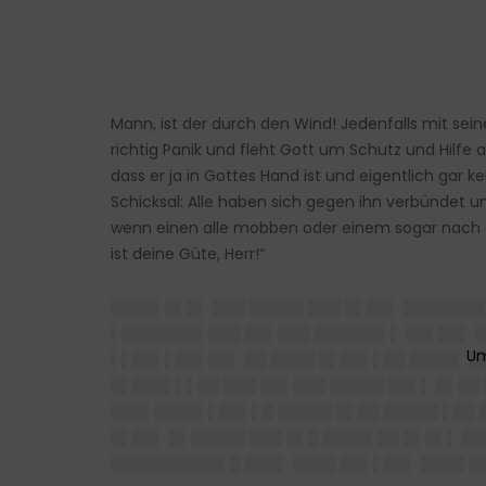
Mann, ist der durch den Wind! Jedenfalls mit sei
richtig Panik und fleht Gott um Schutz und Hilfe 
dass er ja in Gottes Hand ist und eigentlich gar 
Schicksal: Alle haben sich gegen ihn verbündet und
wenn einen alle mobben oder einem sogar nach d
ist deine Güte, Herr!“
████▌█▌█▌ ███ █████ ███ █▌██▌ ███████
▌███████▌███ ██▌███ ██████▌▌ ██▌██▌ █▌
▌▌██▌▌██▌██▌ ██ ████ █▌██▌▌██ ████▌ ██
█▌███▌▌▌██ ███ ██▌███ █████ ██▌▌ █▌██
███▌████▌▌██▌▌█ █████ █▌██ █████ ▌██ 
█▌██▌ █▌█████ ███ █▌█ ████▌██ █▌█▌▌ █
██████████▌█ ███▌ ████ ██▌▌██▌ ████ █