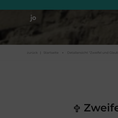
zurück
|
Startseite
Detailansicht "Zweifel und Glau
Zweife