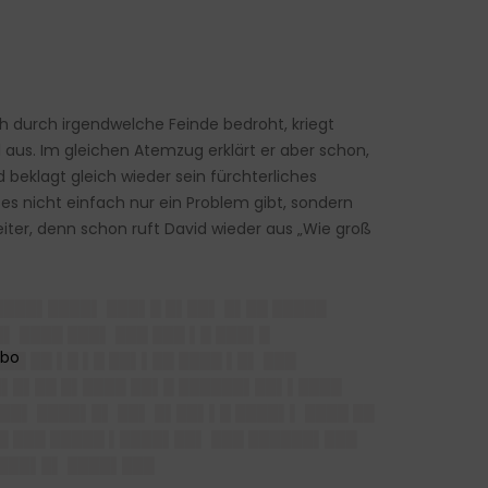
h durch irgendwelche Feinde bedroht, kriegt
l aus. Im gleichen Atemzug erklärt er aber schon,
 beklagt gleich wieder sein fürchterliches
 es nicht einfach nur ein Problem gibt, sondern
er, denn schon ruft David wieder aus „Wie groß
████▌████▌ ███▌█ █▌██▌ █▌██ █████
▌ ████ ███▌ ███ ███ ▌█ ███▌█
██ ██ ▌█ ▌█ ██▌▌██ ████ ▌█▌ ███
 █▌█▌██ █▌████ ██▌█ ██████▌██▌▌████
██▌ ████▌█▌ ██▌ █▌██▌▌█ ████▌▌ ████ ██
█ ███ █████ ▌████▌██▌ ███ ██████▌███
████▌█▌ ████▌███