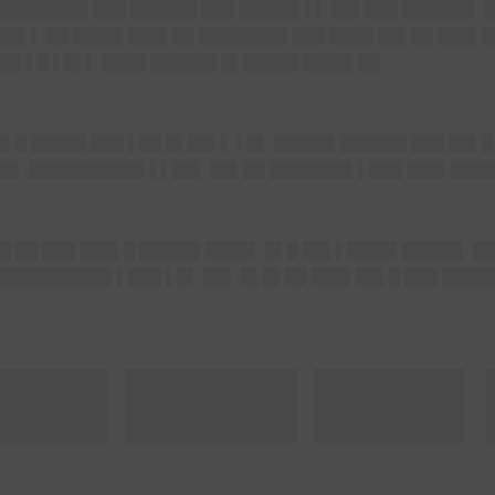
████████ ███ ██████ ███ █████▌▌▌ ██▌███ ██████▌ 
██▌▌ ██ ████▌███▌██ ████████ ███ ████ ██▌██ ███▌█
██▌▌█ ▌█▌▌ ████ ██████ █▌█████ ████▌██
▌█ █████ ███ ▌██ █▌██▌▌ ▌█▌ ███
██▌██████ ███ ██▌█
███▌ ██████████▌▌▌██▌ ██▌██ ███████▌▌███ ███▌████
█ ██ ███ ███▌█ █████▌████▌ █▌█ ██▌▌████▌█████▌ ██
██████████▌▌███ ▌█▌ ██▌ █▌█▌██ ███▌██▌█ ███ ████
███ ████ ███▌