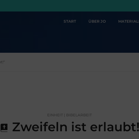
START
ÜBER JO
MATERIA
t!"
EINHEIT | BIBELARBEIT
Zweifeln ist erlaubt