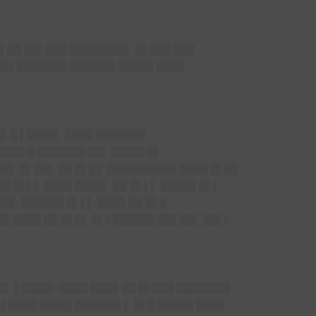
▌██ ██▌███ ████████▌ █▌███ ███
███ ███████ ██████▌█████ ████
█▌█ ▌████▌ ████ ███████
▌███▌█ ██████▌██▌ ████▌█▌
██▌ █▌██▌ ██ █▌██ ██████████ ████ █▌██
█ █▌▌▌ ████ ████▌ ██ █▌▌▌ █████ █▌▌
█▌ ██████ █▌▌▌ ████ ██ █▌█
█ ████ ██ █▌█▌ █▌▌██████ ██▌██▌ ██▌▌
█▌ ▌████▌ ████ ████ ██ █▌███ ███████▌
▌▌████ ████▌██████▌▌ █▌█ █████ ████