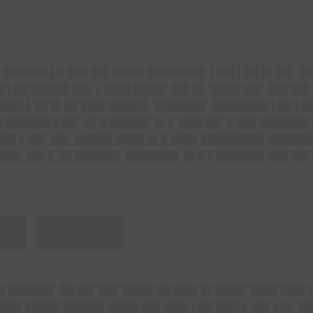
 ████ ██ ▌█ ███ ██▌████▌████████▌▌██▌▌██ █▌██▌ ██ 
 ▌██ █████▌██▌ ▌████ ████▌ ██▌█▌ ████▌██▌ ███ ██
████ ▌██ █▌██ ███▌█████▌ ███████▌ ████████ ▌██ ▌█
█▌██████▌▌██▌ █▌█ ██████ █▌█ ███▌██▌█ ███ ███████
 ██▌▌ ██▌██▌ █████▌████ █▌█ ████ █████████ ██████
 ███▌██▌█ ██ ██████▌ ███████▌ █▌█ ▌███████ ███ ██
██▌████▌
█ ██████▌ ██ ██▌███ ████▌██ ███▌█▌████▌████ ███▌▌
███ █████ ██████ ████▌██▌███▌▌██ ███▌▌ ██▌▌█▌ ██