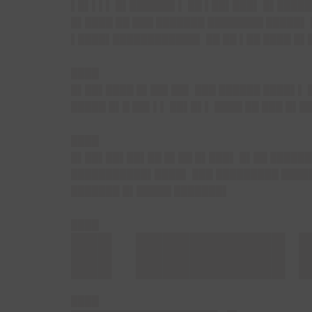
▌█▌▌▌▌ █▌██████▌▌ ██ ▌██▌███▌ █▌█████
█▌████ ██ ███ ███████ ████████ █████▌ 
▌████▌████████████▌ ██ ██ ▌██ ████ █▌
████
█▌██▌
████ █▌██▌██▌ ███ ██████ ████▌▌ █
█████ █▌█ ██▌▌▌ ██▌█▌▌ ████ ██ ███ █▌
████
█▌██▌██▌
██▌██ █▌██ █▌███▌ █▌██ ██████
███████████▌████▌ ███ █████████ ████
███████ █▌█████ ███████▌
████
█▌ █████▌
████