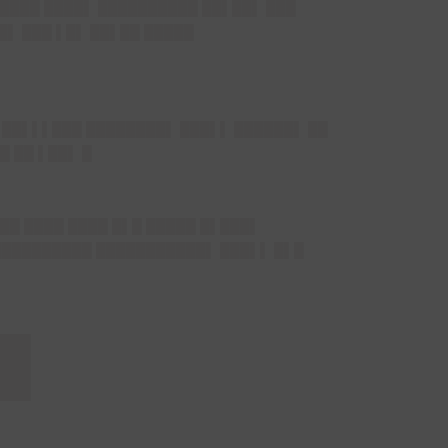
█████ ████▌ ██████████ ██▌██▌ ███
█▌ ███ ▌█▌ ██▌██ █████
 ██▌▌▌███
████████▌ ███▌▌ ██████▌ ██
█ ██ ▌██▌ █
██ ████ ████ █▌█ █████ █▌███▌
██████████ ███████████▌ ███▌▌ █▌█
█