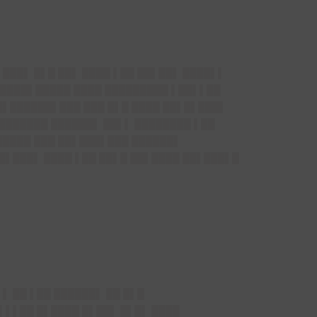
███▌ █▌█ ██▌ ████ ▌██ ██▌██▌ ████▌▌
▌████▌█████ ████ █████████ ▌██▌▌██
█▌██████▌███ ███ █▌█ ████ ██▌█▌███▌
 ███████ ██████▌ ██▌▌ ████████ ▌██
█████ ███ ██▌███▌███ ██████▌
▌█▌███▌ ████ ▌██ ██▌█ ██▌████ ██▌███▌█
▌ ██ ▌██ ██████▌ ██ █▌█
▌▌▌██ █▌████ █▌██▌ █▌█▌ ████