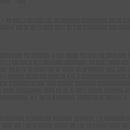
▌ ██ ██▌▌▌██ ███ ▌█▌ ██ ██████▌█████████ ██▌█▌█ █
███ █▌██▌█▌█▌▌█ ███▌██▌▌ █▌█ █▌█ ███████ ███ ███
███████▌ ██ ██████▌█ ███ ████▌██ ███▌██ ████ ██▌ 
▌▌▌▌██
▌██▌█ █▌█ ███████ ███████ ▌██ ███ ▌████ ██
█▌ ██ █▌▌▌ █▌████ ██▌█▌ ████ ██ █▌█████▌ ███ ███▌
▌▌ █████▌██ ██ ██▌████ █▌█ █▌█ ███████████████▌ █
 █▌█ ██████ █▌██▌ ███ █████▌ ███████ ████████████
▌████ █████████ ████ ██ ██ █▌██▌▌ █████ ██████▌ ██
██████████▌█▌▌ ██ █▌█ ██████▌█████ ██ █▌█████▌ █
█ ███████ █▌████ ██▌██████▌ █▌████▌ ▌█▌███████ █
▌ ███▌██▌▌██ █▌█████ ████▌ ██ ▌█▌ ██ ▌████ ████ ██