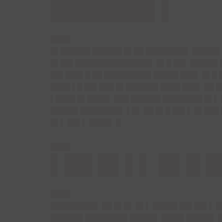
███████▌▌
████
█▌██████ ██████ █▌██ ████████▌ █████▌
█▌██▌███████████████▌ █▌█ ██▌ █████▌█
██▌███▌█ ██ █████████▌█████ ███▌ █▌█ 
████ ▌█ ██▌███ █▌██████▌████ ███▌ ██ 
▌████ █▌████▌ ███ ██████ ████████ █▌▌
█████▌████████▌ ▌█▌ ██ █▌█ ██▌▌ █▌███
█▌▌ ██▌▌ ████▌ █
████
▌██ █▌▌▌ █▌█ 
████
█████████▌ ██ █▌█▌ █▌▌ █████ ██▌██▌▌ █
██████▌████████▌█████▌ ████▌█████▌ █