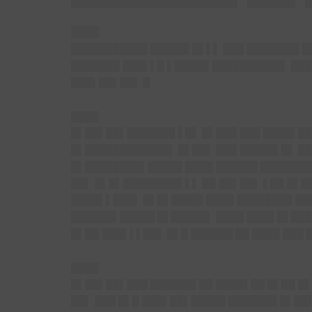
████
███████████ █████▌█▌▌▌ ███ ███████▌█▌
███████ ███▌▌█ ▌█████ ██████████▌ ███
███▌██▌██▌ █
████
█▌██▌██▌█
██████ ▌█▌ █▌███ ███ ████▌██
█▌█████
███████▌ █▌██▌ ███ █████▌█▌
██
█▌████████▌█████ ████ ██████ ████████
██▌ █▌█▌████████▌▌▌ ██ ██▌██▌ ▌██ █▌██
████▌▌███▌ █▌█▌████▌████ ████████ ███
██████▌█████ █▌█████▌ ████ ████ █▌███
█▌██ ███▌▌▌██▌ █▌█ ██████ ██ ████ ███ 
████
█▌██▌██▌
███ ██████▌██ ████▌██ █▌██ █▌
██▌ ███ █▌█ ███▌██▌█████ ███████ █▌██