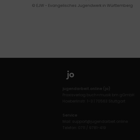
© EJW - Evangelisches Jugendwerk in Württemberg
jugendarbeit.online (jo)
Praxisverlag buch+musik bm gGmbH
Haeberlinstr. 1–3 | 70563 Stuttgart
Service
Mail:
support@jugendarbeit.online
Telefon: 0711 / 9781-419