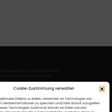
 Mitarbeitende in der christlichen Kinder-,
kompliziert und schnell zahlreiche
rbeit.
Cookie-Zustimmung verwalten
Deutschland e. V.
optimales Erlebnis zu bieten, verwenden wir Technologien wie
für Christus“ e. V.
m Geräteinformationen zu speichern und/oder darauf zuzugreifen.
esen Technologien zustimmst, können wir Daten wie das