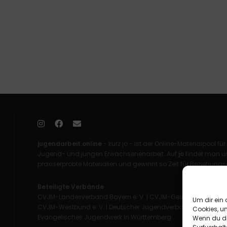
jugendarbeit.online
- kurz jo - ist der Online-Materialpool für
Jugend- und jungen Erwachsenenarbeit. Auf
jo
findet man un
praxiserprobte Materialien und gewinnt so Zeit für Beziehungsa
Beteiligte Verbände
CVJM-Landesverband Bayern e. V.
|
CVJM-Gesamtverband in 
Um dir ein 
CVJM-Westbund e. V.
|
Deutscher Jugendverband „Entschieden 
Cookies, u
Evangelisches Jugendwerk in Württemberg
Wenn du di