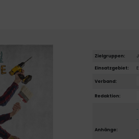
Zielgruppen:
J
Einsatzgebiet:
E
Verband:
Redaktion:
Anhänge: