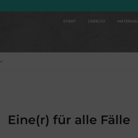
START
ÜBER JO
MATERIA
le"
Eine(r) für alle Fälle