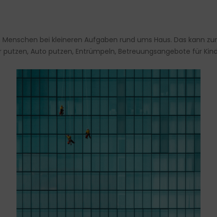
en Menschen bei kleineren Aufgaben rund ums Haus. Das kann z
putzen, Auto putzen, Entrümpeln, Betreuungsangebote für Kinde