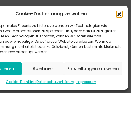
Cookie-Zustimmung verwalten
optimales Erlebnis zu bieten, verwenden wir Technologien wie
m Geräteinformationen zu speichern und/oder darauf zuzugreifen.
esen Technologien zustimmst, können wir Daten wie das
en oder eindeutige IDs auf dieser Website verarbeiten. Wenn du
immung nicht erteilst oder zurückziehst, können bestimmte Merkmale
eitere Antworten bieten dir unsere FAQ.
onen beeinträchtigt werden.
 schau mal auf Instagram vorbei.
tieren
Ablehnen
Einstellungen ansehen
-KANAL
Cookie-Richtlinie
Datenschutzerklärung
Impressum