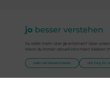
jo
besser verstehen
Du willst mehr über
jo
erfahren? Über unsere
Wenn du immer aktuell informiert bleiben 
ABO-INFORMATIONEN
DIE FAQ ZU J
Entdecke
jo
-Themen