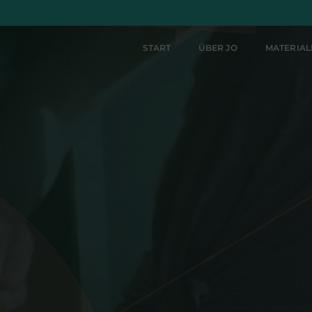
START
ÜBER JO
MATERIA