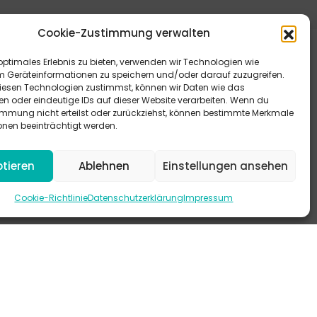
Cookie-Zustimmung verwalten
optimales Erlebnis zu bieten, verwenden wir Technologien wie
m Geräteinformationen zu speichern und/oder darauf zuzugreifen.
esen Technologien zustimmst, können wir Daten wie das
en oder eindeutige IDs auf dieser Website verarbeiten. Wenn du
immung nicht erteilst oder zurückziehst, können bestimmte Merkmale
eitere Antworten bieten dir unsere FAQ.
onen beeinträchtigt werden.
 schau mal auf Instagram vorbei.
tieren
Ablehnen
Einstellungen ansehen
-KANAL
Cookie-Richtlinie
Datenschutzerklärung
Impressum