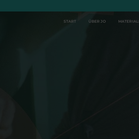
START
ÜBER JO
MATERIA