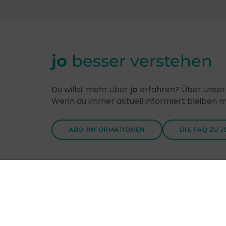
jo
besser verstehen
Du willst mehr über
jo
erfahren? Über unsere
Wenn du immer aktuell informiert bleiben 
ABO-INFORMATIONEN
DIE FAQ ZU J
Entdecke
jo
-Themen