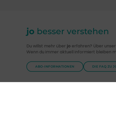
jo
besser verstehen
Du willst mehr über
jo
erfahren? Über unsere
Wenn du immer aktuell informiert bleiben 
ABO-INFORMATIONEN
DIE FAQ ZU J
Entdecke
jo
-Themen