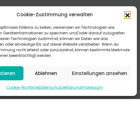
Cookie-Zustimmung verwalten
optimales Erlebnis zu bieten, verwenden wir Technologien wie
m Geräteinformationen zu speichern und/oder darauf zuzugreifen.
esen Technologien zustimmst, können wir Daten wie das
en oder eindeutige IDs auf dieser Website verarbeiten. Wenn du
immung nicht erteilst oder zurückziehst, können bestimmte Merkmale
eitere Antworten bieten dir unsere FAQ.
onen beeinträchtigt werden.
 schau mal auf Instagram vorbei.
tieren
Ablehnen
Einstellungen ansehen
-KANAL
Cookie-Richtlinie
Datenschutzerklärung
Impressum