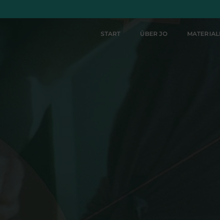
START
ÜBER JO
MATERIA