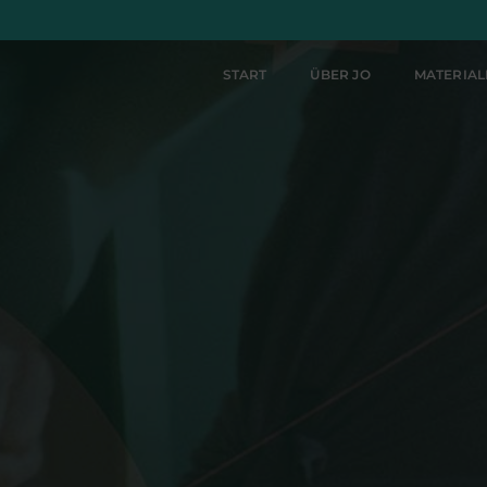
START
ÜBER JO
MATERIA