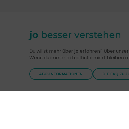
jo
besser verstehen
Du willst mehr über
jo
erfahren? Über unsere
Wenn du immer aktuell informiert bleiben 
ABO-INFORMATIONEN
DIE FAQ ZU J
Entdecke
jo
-Themen