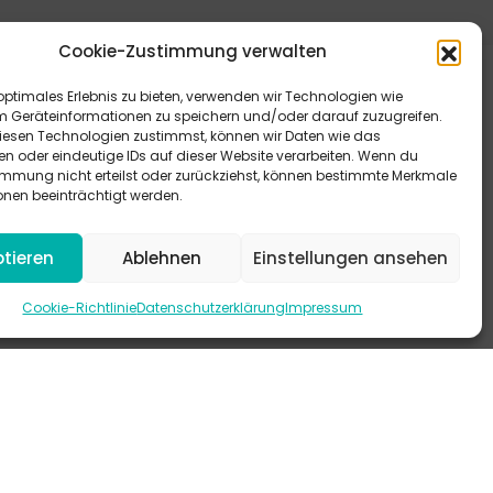
Cookie-Zustimmung verwalten
optimales Erlebnis zu bieten, verwenden wir Technologien wie
m Geräteinformationen zu speichern und/oder darauf zuzugreifen.
esen Technologien zustimmst, können wir Daten wie das
en oder eindeutige IDs auf dieser Website verarbeiten. Wenn du
immung nicht erteilst oder zurückziehst, können bestimmte Merkmale
eitere Antworten bieten dir unsere FAQ.
onen beeinträchtigt werden.
 schau mal auf Instagram vorbei.
tieren
Ablehnen
Einstellungen ansehen
-KANAL
Cookie-Richtlinie
Datenschutzerklärung
Impressum