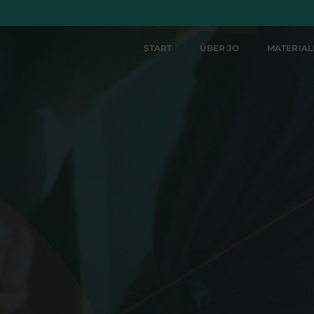
START
ÜBER JO
MATERIA