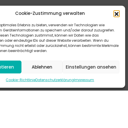
Cookie-Zustimmung verwalten
optimales Erlebnis zu bieten, verwenden wir Technologien wie
m Geräteinformationen zu speichern und/oder darauf zuzugreifen.
esen Technologien zustimmst, können wir Daten wie das
en oder eindeutige IDs auf dieser Website verarbeiten. Wenn du
immung nicht erteilst oder zurückziehst, können bestimmte Merkmale
eitere Antworten bieten dir unsere FAQ.
onen beeinträchtigt werden.
 schau mal auf Instagram vorbei.
tieren
Ablehnen
Einstellungen ansehen
-KANAL
Cookie-Richtlinie
Datenschutzerklärung
Impressum