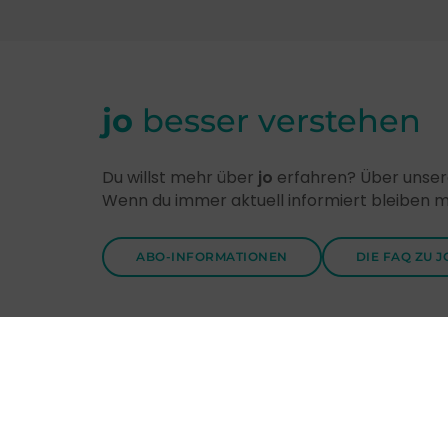
jo
besser verstehen
Du willst mehr über
jo
erfahren? Über unsere
Wenn du immer aktuell informiert bleiben 
ABO-INFORMATIONEN
DIE FAQ ZU J
Entdecke
jo
-Themen