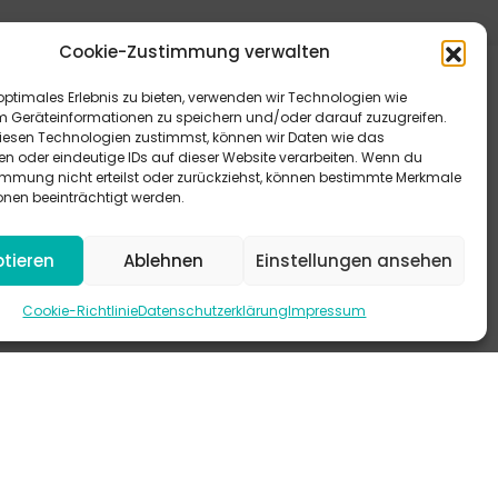
Cookie-Zustimmung verwalten
optimales Erlebnis zu bieten, verwenden wir Technologien wie
m Geräteinformationen zu speichern und/oder darauf zuzugreifen.
esen Technologien zustimmst, können wir Daten wie das
en oder eindeutige IDs auf dieser Website verarbeiten. Wenn du
immung nicht erteilst oder zurückziehst, können bestimmte Merkmale
eitere Antworten bieten dir unsere FAQ.
onen beeinträchtigt werden.
 schau mal auf Instagram vorbei.
tieren
Ablehnen
Einstellungen ansehen
-KANAL
Cookie-Richtlinie
Datenschutzerklärung
Impressum