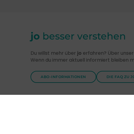
jo
besser verstehen
Du willst mehr über
jo
erfahren? Über unsere
Wenn du immer aktuell informiert bleiben 
ABO-INFORMATIONEN
DIE FAQ ZU J
Entdecke
jo
-Themen