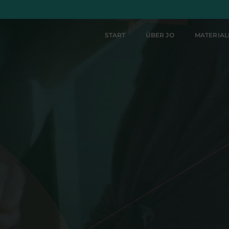
START
ÜBER JO
MATERIA