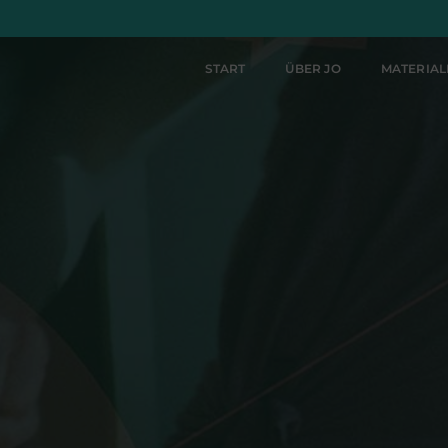
START
ÜBER JO
MATERIA