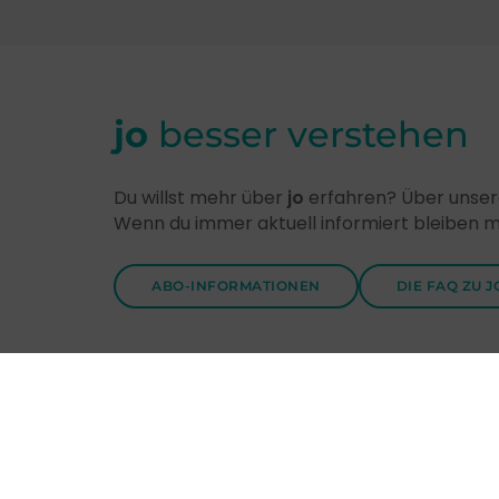
jo
besser verstehen
Du willst mehr über
jo
erfahren? Über unsere
Wenn du immer aktuell informiert bleiben 
ABO-INFORMATIONEN
DIE FAQ ZU J
Entdecke
jo
-Themen