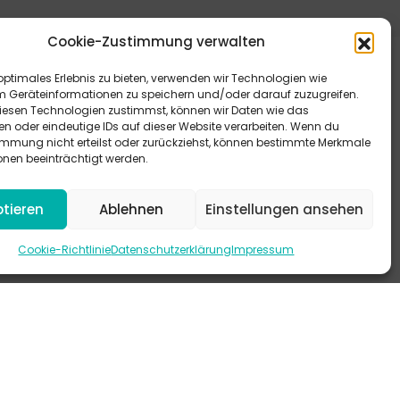
Cookie-Zustimmung verwalten
optimales Erlebnis zu bieten, verwenden wir Technologien wie
m Geräteinformationen zu speichern und/oder darauf zuzugreifen.
esen Technologien zustimmst, können wir Daten wie das
en oder eindeutige IDs auf dieser Website verarbeiten. Wenn du
immung nicht erteilst oder zurückziehst, können bestimmte Merkmale
eitere Antworten bieten dir unsere FAQ.
onen beeinträchtigt werden.
 schau mal auf Instagram vorbei.
tieren
Ablehnen
Einstellungen ansehen
-KANAL
Cookie-Richtlinie
Datenschutzerklärung
Impressum